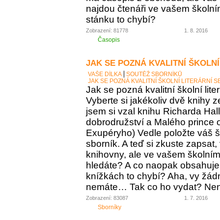
najdou čtenáři ve vašem školní
stánku to chybí?
Zobrazení: 81778
1. 8. 2016
Časopis
JAK SE POZNÁ KVALITNÍ ŠKOLNÍ
VAŠE DÍLKA
SOUTĚŽ SBORNÍKŮ
JAK SE POZNÁ KVALITNÍ ŠKOLNÍ LITERÁRNÍ 
Jak se pozná kvalitní školní lite
Vyberte si jakékoliv dvě knihy z
jsem si vzal knihu Richarda Ha
dobrodružství a Malého prince o
Exupéryho) Vedle položte váš ško
sborník. A teď si zkuste zapsat,
knihovny, ale ve vašem školním 
hledáte? A co naopak obsahuje vá
knížkách to chybí? Aha, vy žádný
nemáte… Tak co ho vydat? Není 
Zobrazení: 83087
1. 7. 2016
Sborníky