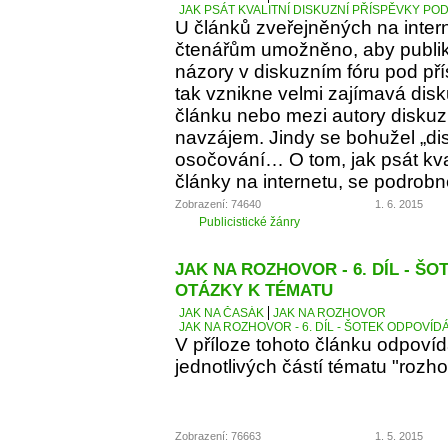
JAK PSÁT KVALITNÍ DISKUZNÍ PŘÍSPĚVKY PO
U článků zveřejněných na inter
čtenářům umožněno, aby publiko
názory v diskuzním fóru pod p
tak vznikne velmi zajímavá dis
článku nebo mezi autory diskuz
navzájem. Jindy se bohužel „d
osočování… O tom, jak psát kva
články na internetu, se podrobn
Zobrazení: 74640
1. 6. 2015
Publicistické žánry
JAK NA ROZHOVOR - 6. DÍL - Š
OTÁZKY K TÉMATU
JAK NA ČASÁK
JAK NA ROZHOVOR
JAK NA ROZHOVOR - 6. DÍL - ŠOTEK ODPOVÍD
V příloze tohoto článku odpoví
jednotlivých částí tématu "rozho
Zobrazení: 76663
1. 5. 2015