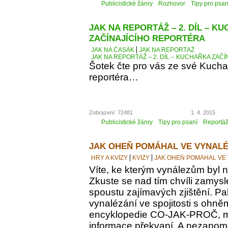
Publicistické žánry
Rozhovor
Tipy pro psan
JAK NA REPORTÁŽ – 2. DÍL – K
ZAČÍNAJÍCÍHO REPORTÉRA
JAK NA ČASÁK
JAK NA REPORTÁŽ
JAK NA REPORTÁŽ – 2. DÍL – KUCHAŘKA ZAČ
Šotek čte pro vás ze své Kucha
reportéra…
Zobrazení: 72481
1. 4. 2015
Publicistické žánry
Tipy pro psaní
Reportá
JAK OHEŇ POMÁHAL VE VYNALÉ
HRY A KVÍZY
KVÍZY
JAK OHEŇ POMÁHAL VE
Víte, ke kterým vynálezům byl
Zkuste se nad tím chvíli zamyslet
spoustu zajímavých zjištění. Pak
vynalézání ve spojitosti s ohně
encyklopedie CO-JAK-PROČ, m
informace překvapí. A nezapomeň