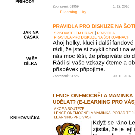
PŘÍHODY
Zobrazení: 61959
1. 12. 2016
E-learning
Hry
PRAVIDLA PRO DISKUZE NA ŠO
JAK NA
SPISOVATELEM HRAVĚ
PRAVIDLA
ČASÁK
PRAVIDLA PRO DISKUZE NA ŠOTKOVINÁCH
Ahoj holky, kluci i další fando
rádi, že jste si zvykli chodit na
nás moc těší, že přispíváte do d
VAŠE
Rádi si vaše vzkazy čteme a ob
DÍLKA
příspěvek připojíme.
Zobrazení: 51725
30. 11. 2016
HRY A
KVÍZY
LENCE ONEMOCNĚLA MAMINKA. 
UDĚLAT? (E-LEARNING PRO VÁS
AKCE A SOUTĚŽE
LENCE ONEMOCNĚLA MAMINKA. PORADÍTE JÍ,
LEARNING PRO VÁS)
KNIHOVNIČKA
Když se ráno Le
zjistila, že je 