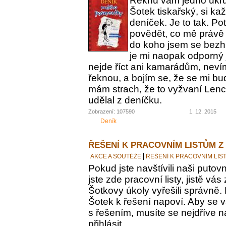
Řeknu vám jedno ukrut
Šotek tiskařský, si ka
deníček. Je to tak. Po
povědět, co mě právě 
do koho jsem se bezh
je mi naopak odporný 
nejde říct ani kamarádům, nevím
řeknou, a bojím se, že se mi bu
mám strach, že to vyžvaní Lence
udělal z deníčku.
Zobrazení: 107590
1. 12. 2015
Deník
ŘEŠENÍ K PRACOVNÍM LISTŮM Z
AKCE A SOUTĚŽE
ŘEŠENÍ K PRACOVNÍM LIS
Pokud jste navštívili naši putovn
jste zde pracovní listy, jistě vás z
Šotkovy úkoly vyřešili správně.
Šotek k řešení napoví. Aby se v
s řešením, musíte se nejdříve n
přihlásit.