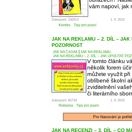
vám napoví, jak 
Zobrazení: 100013
1. 9. 2015
Komiks
Tipy pro psaní
JAK NA REKLAMU – 2. DÍL – JA
POZORNOST
JAK NA ČASÁK
JAK NA REKLAMU
JAK NA REKLAMU – 2. DÍL – JAK UPOUTAT P
V tomto článku v
několik forem úči
můžete využít při
oblíbené školní a
zviditelnění vaše
či literárního sbor
Zobrazení: 65739
1. 8. 2015
Reklama
Tipy pro psaní
Pro hlasování je potře
JAK NA RECENZI – 3. DÍL – CO 