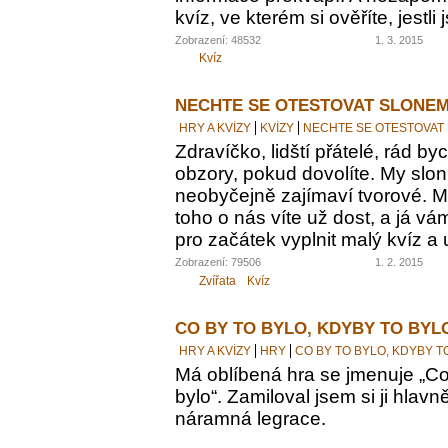
kvíz, ve kterém si ověříte, jestl
Zobrazení: 48532
1. 3. 2015
Kvíz
NECHTE SE OTESTOVAT SLONEM
HRY A KVÍZY
KVÍZY
NECHTE SE OTESTOVAT
Zdravíčko, lidští přátelé, rád by
obzory, pokud dovolíte. My sloni
neobyčejně zajímaví tvorové. M
toho o nás víte už dost, a já vám
pro začátek vyplnit malý kvíz a 
Zobrazení: 79506
1. 2. 2015
Zvířata
Kvíz
CO BY TO BYLO, KDYBY TO BYL
HRY A KVÍZY
HRY
CO BY TO BYLO, KDYBY T
Má oblíbená hra se jmenuje „Co 
bylo“. Zamiloval jsem si ji hlavn
náramná legrace.