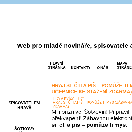
Web pro mladé novináře, spisovatele 
HLAVNÍ
MAPA
STRÁNKA
STRÁNE
KONTAKTY
O NÁS
HRAJ SI, ČTI A PIŠ – POMŮŽE T
AKCE A
SOUTĚŽE
UČEBNICE KE STAŽENÍ ZDARMA)
HRY A KVÍZY
HRY
SPISOVATELEM
HRAJ SI, ČTI A PIŠ – POMŮŽE TI MYŠ (ZÁBAV
ZDARMA)
HRAVĚ
Milí příznivci Šotkovin! Připravil
překvapení! Zábavnou elektron
si, čti a piš – pomůže ti myš
.
ŠOTKOVY