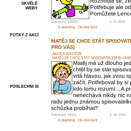
Rozhodla se, ž
SKVĚLÉ
Potřebuje ale od
WEBY
Pomůžete Lenc
Zobrazení: 125381
1. 11. 2016
E-learning
On-line kurz
FOTKY Z AKCÍ
MATĚJ SE CHCE STÁT SPISOVAT
PRO VÁS)
AKCE A SOUTĚŽE
MATĚJ SE CHCE STÁT SPISOVATELEM (E-LEA
VIDEA
Matěj má už dlouho jed
chtěl by se stát spiso
vrtá hlavou, jak svou 
začít. Potřeboval by s
POSLECHNI SI
kdo tomu rozumí…A pr
nenechává nikdy nic n
radu jednu známou spisovatelku.
schůzka probíhat?
Zobrazení: 54431
1. 10. 2016
E-learning
On-line kurz