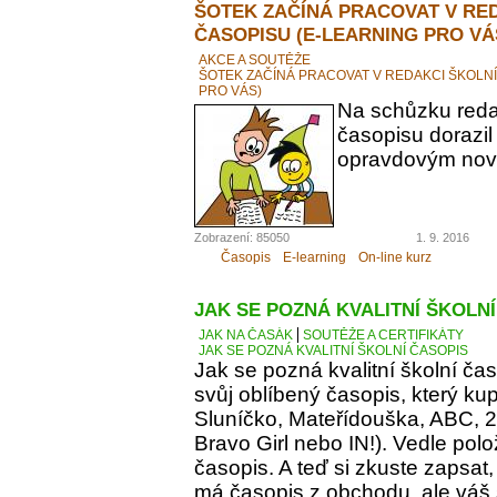
ŠOTEK ZAČÍNÁ PRACOVAT V RE
ČASOPISU (E-LEARNING PRO VÁ
AKCE A SOUTĚŽE
ŠOTEK ZAČÍNÁ PRACOVAT V REDAKCI ŠKOLN
PRO VÁS)
Na schůzku reda
časopisu dorazil
opravdovým novi
Zobrazení: 85050
1. 9. 2016
Časopis
E-learning
On-line kurz
JAK SE POZNÁ KVALITNÍ ŠKOLN
JAK NA ČASÁK
SOUTĚŽE A CERTIFIKÁTY
JAK SE POZNÁ KVALITNÍ ŠKOLNÍ ČASOPIS
Jak se pozná kvalitní školní ča
svůj oblíbený časopis, který kupu
Sluníčko, Mateřídouška, ABC, 21.
Bravo Girl nebo IN!). Vedle polo
časopis. A teď si zkuste zapsat
má časopis z obchodu, ale váš