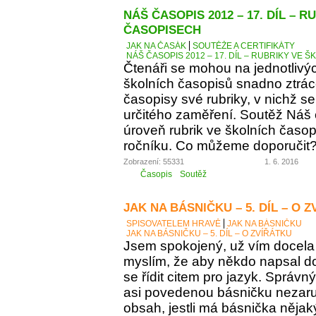
NÁŠ ČASOPIS 2012 – 17. DÍL – 
ČASOPISECH
JAK NA ČASÁK
SOUTĚŽE A CERTIFIKÁTY
NÁŠ ČASOPIS 2012 – 17. DÍL – RUBRIKY VE
Čtenáři se mohou na jednotlivý
školních časopisů snadno ztráce
časopisy své rubriky, v nichž se
určitého zaměření. Soutěž Náš
úroveň rubrik ve školních časop
ročníku. Co můžeme doporučit
Zobrazení: 55331
1. 6. 2016
Časopis
Soutěž
JAK NA BÁSNIČKU – 5. DÍL – O 
SPISOVATELEM HRAVĚ
JAK NA BÁSNIČKU
JAK NA BÁSNIČKU – 5. DÍL – O ZVÍŘÁTKU
Jsem spokojený, už vím docela 
myslím, že aby někdo napsal d
se řídit citem pro jazyk. Správn
asi povedenou básničku nezaručí
obsah, jestli má básnička něja