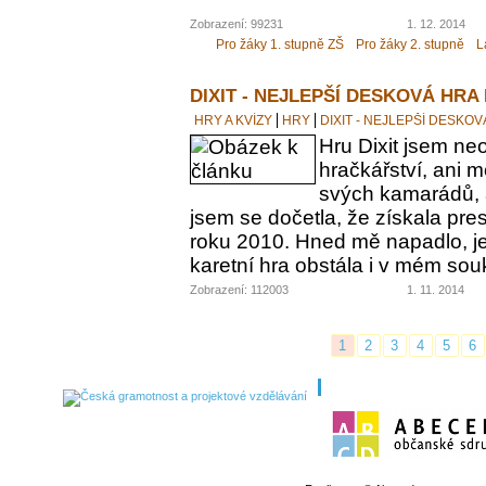
Zobrazení: 99231
1. 12. 2014
Pro žáky 1. stupně ZŠ
Pro žáky 2. stupně
L
DIXIT - NEJLEPŠÍ DESKOVÁ HRA
HRY A KVÍZY
HRY
DIXIT - NEJLEPŠÍ DESKO
Hru Dixit jsem neo
hračkářství, ani 
svých kamarádů, a
jsem se dočetla, že získala pre
roku 2010. Hned mě napadlo, jes
karetní hra obstála i v mém s
Zobrazení: 112003
1. 11. 2014
1
2
3
4
5
6