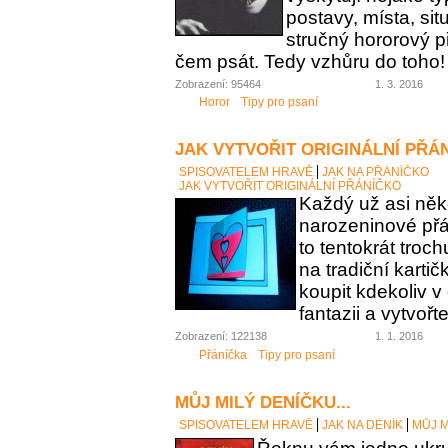
postavy, místa, sit
stručný hororový p
čem psát. Tedy vzhůru do toho!
Zobrazení: 95464
1. 3. 2016
Horor
Tipy pro psaní
JAK VYTVOŘIT ORIGINÁLNÍ PŘÁ
SPISOVATELEM HRAVĚ
JAK NA PŘÁNÍČKO
JAK VYTVOŘIT ORIGINÁLNÍ PŘÁNÍČKO
Každý už asi něk
narozeninové přán
to tentokrát troc
na tradiční karti
koupit kdekoliv 
fantazii a vytvořt
Zobrazení: 122138
1. 1. 2016
Přáníčka
Tipy pro psaní
MŮJ MILÝ DENÍČKU...
SPISOVATELEM HRAVĚ
JAK NA DENÍK
MŮJ M