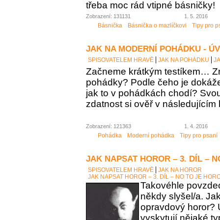
třeba moc rád vtipné básničky!
Zobrazení: 131131
1. 5. 2016
Básnička
Básnička o mazlíčkovi
Tipy pro p
JAK NA MODERNÍ POHÁDKU - Ú
SPISOVATELEM HRAVĚ
JAK NA POHÁDKU
J
Začneme krátkým testíkem… Zn
pohádky? Podle čeho je dokáž
jak to v pohádkách chodí? Sv
zdatnost si ověř v následujícím 
Zobrazení: 121363
1. 4. 2016
Pohádka
Moderní pohádka
Tipy pro psaní
JAK NAPSAT HOROR – 3. DÍL – 
SPISOVATELEM HRAVĚ
JAK NA HOROR
JAK NAPSAT HOROR – 3. DÍL – NO TO JE HOR
Takovéhle povzdech
někdy slyšel/a. Ja
opravdový horor? 
vyskytují nějaké t