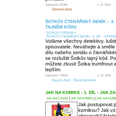
Zobrazení: 53392
1. 11. 2015
Zábavné úkoly
ŠOTKŮV ČTENÁŘSKÝ DENÍK – 3. 
TAJNÉM KÓDU
ŠOTKOVY PŘÍHODY
ŠOTKŮV ČTENÁŘSKÝ DENÍK – 3. DÍL – PÁTRÁ
Voláme všechny detektivy, lušti
spisovatele. Neváhejte a směle
dílu našeho seriálu o čtenářsk
se rozluštit Šotkův tajný kód. Po
můžete zkusit Šotka trumfnout a 
lepším.
Zobrazení: 76943
1. 10. 2015
Tipy pro čtení
Čtenářský deník
JAK NA KOMIKS - 1. DÍL - JAK ZA
JAK NA ČASÁK
JAK NA KOMIKS
JAK NA KOMIK
Jak postupovat p
komiksu? Jak vzn
obrazech? Násle