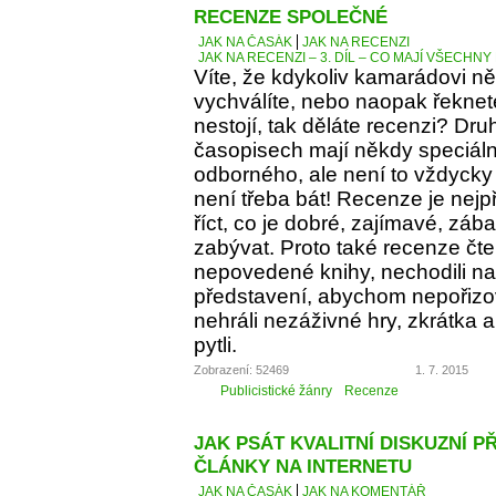
RECENZE SPOLEČNÉ
JAK NA ČASÁK
JAK NA RECENZI
JAK NA RECENZI – 3. DÍL – CO MAJÍ VŠECH
Víte, že kdykoliv kamarádovi ně
vychválíte, nebo naopak řeknete
nestojí, tak děláte recenzi? Dru
časopisech mají někdy speciáln
odborného, ale není to vždycky 
není třeba bát! Recenze je nejp
říct, co je dobré, zajímavé, z
zabývat. Proto také recenze čt
nepovedené knihy, nechodili na 
představení, abychom nepořizov
nehráli nezáživné hry, zkrátka
pytli.
Zobrazení: 52469
1. 7. 2015
Publicistické žánry
Recenze
JAK PSÁT KVALITNÍ DISKUZNÍ P
ČLÁNKY NA INTERNETU
JAK NA ČASÁK
JAK NA KOMENTÁŘ