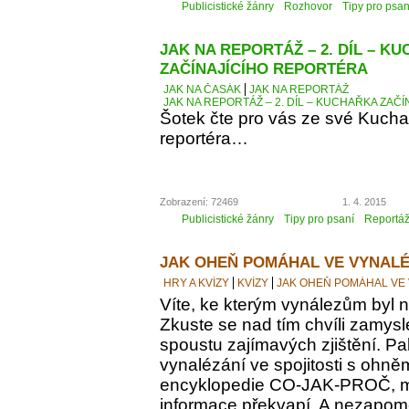
Publicistické žánry
Rozhovor
Tipy pro psan
JAK NA REPORTÁŽ – 2. DÍL – K
ZAČÍNAJÍCÍHO REPORTÉRA
JAK NA ČASÁK
JAK NA REPORTÁŽ
JAK NA REPORTÁŽ – 2. DÍL – KUCHAŘKA ZAČ
Šotek čte pro vás ze své Kucha
reportéra…
Zobrazení: 72469
1. 4. 2015
Publicistické žánry
Tipy pro psaní
Reportá
JAK OHEŇ POMÁHAL VE VYNALÉ
HRY A KVÍZY
KVÍZY
JAK OHEŇ POMÁHAL VE
Víte, ke kterým vynálezům byl
Zkuste se nad tím chvíli zamyslet
spoustu zajímavých zjištění. Pak
vynalézání ve spojitosti s ohně
encyklopedie CO-JAK-PROČ, m
informace překvapí. A nezapomeň