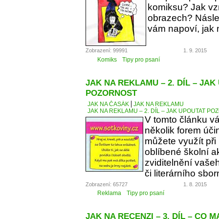
komiksu? Jak vzn
obrazech? Násle
vám napoví, jak 
Zobrazení: 99991
1. 9. 2015
Komiks
Tipy pro psaní
JAK NA REKLAMU – 2. DÍL – JA
POZORNOST
JAK NA ČASÁK
JAK NA REKLAMU
JAK NA REKLAMU – 2. DÍL – JAK UPOUTAT P
V tomto článku v
několik forem úči
můžete využít při
oblíbené školní a
zviditelnění vaše
či literárního sbor
Zobrazení: 65727
1. 8. 2015
Reklama
Tipy pro psaní
JAK NA RECENZI – 3. DÍL – CO 