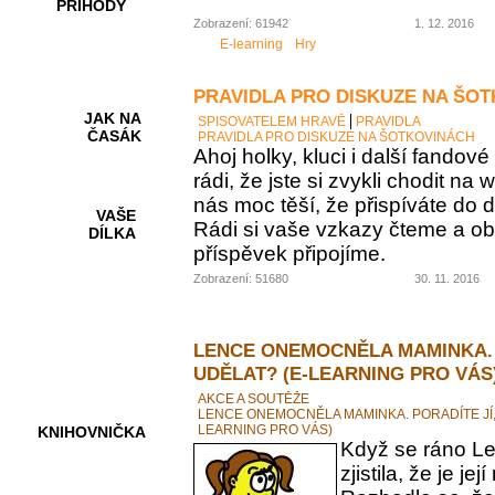
PŘÍHODY
Zobrazení: 61942
1. 12. 2016
E-learning
Hry
PRAVIDLA PRO DISKUZE NA ŠO
JAK NA
SPISOVATELEM HRAVĚ
PRAVIDLA
ČASÁK
PRAVIDLA PRO DISKUZE NA ŠOTKOVINÁCH
Ahoj holky, kluci i další fando
rádi, že jste si zvykli chodit na
nás moc těší, že přispíváte do d
VAŠE
Rádi si vaše vzkazy čteme a ob
DÍLKA
příspěvek připojíme.
Zobrazení: 51680
30. 11. 2016
HRY A
KVÍZY
LENCE ONEMOCNĚLA MAMINKA. 
UDĚLAT? (E-LEARNING PRO VÁS
AKCE A SOUTĚŽE
LENCE ONEMOCNĚLA MAMINKA. PORADÍTE JÍ,
LEARNING PRO VÁS)
KNIHOVNIČKA
Když se ráno Le
zjistila, že je 