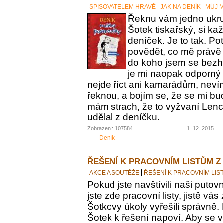
SPISOVATELEM HRAVĚ
JAK NA DENÍK
MŮJ M
Řeknu vám jedno ukrut
Šotek tiskařský, si ka
deníček. Je to tak. Po
povědět, co mě právě 
do koho jsem se bezh
je mi naopak odporný 
nejde říct ani kamarádům, nevím
řeknou, a bojím se, že se mi bu
mám strach, že to vyžvaní Lence
udělal z deníčku.
Zobrazení: 107584
1. 12. 2015
Deník
ŘEŠENÍ K PRACOVNÍM LISTŮM Z
AKCE A SOUTĚŽE
ŘEŠENÍ K PRACOVNÍM LIS
Pokud jste navštívili naši putovn
jste zde pracovní listy, jistě vás z
Šotkovy úkoly vyřešili správně.
Šotek k řešení napoví. Aby se v