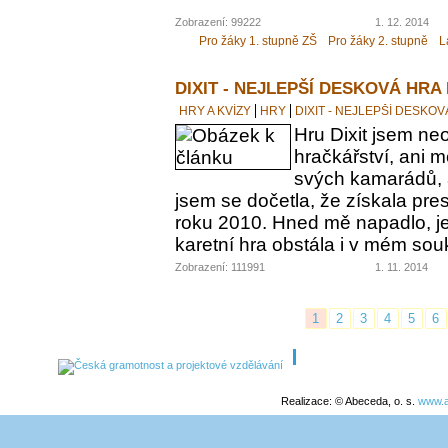
Zobrazení: 99222
1. 12. 2014
Pro žáky 1. stupně ZŠ
Pro žáky 2. stupně
L
DIXIT - NEJLEPŠÍ DESKOVÁ HRA
HRY A KVÍZY
HRY
DIXIT - NEJLEPŠÍ DESKO
Hru Dixit jsem neo
hračkářství, ani 
svých kamarádů, a
jsem se dočetla, že získala pre
roku 2010. Hned mě napadlo, jes
karetní hra obstála i v mém s
Zobrazení: 111991
1. 11. 2014
1
2
3
4
5
6
Realizace: © Abeceda, o. s.
www.a