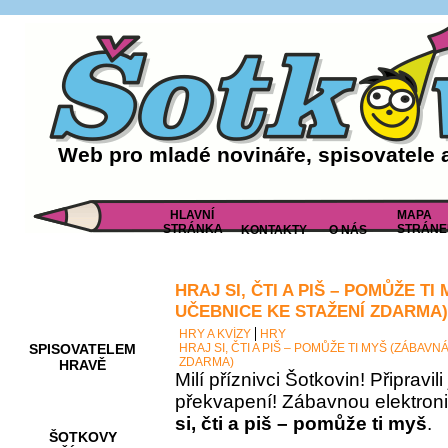
Web pro mladé novináře, spisovatele 
HLAVNÍ
MAPA
STRÁNKA
STRÁNE
KONTAKTY
O NÁS
HRAJ SI, ČTI A PIŠ – POMŮŽE T
AKCE A
SOUTĚŽE
UČEBNICE KE STAŽENÍ ZDARMA)
HRY A KVÍZY
HRY
SPISOVATELEM
HRAJ SI, ČTI A PIŠ – POMŮŽE TI MYŠ (ZÁBAV
ZDARMA)
HRAVĚ
Milí příznivci Šotkovin! Připravil
překvapení! Zábavnou elektron
si, čti a piš – pomůže ti myš
.
ŠOTKOVY