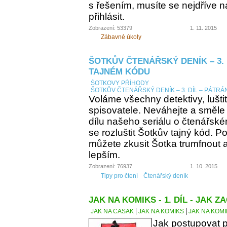
s řešením, musíte se nejdříve n
přihlásit.
Zobrazení: 53379
1. 11. 2015
Zábavné úkoly
ŠOTKŮV ČTENÁŘSKÝ DENÍK – 3. 
TAJNÉM KÓDU
ŠOTKOVY PŘÍHODY
ŠOTKŮV ČTENÁŘSKÝ DENÍK – 3. DÍL – PÁTRÁ
Voláme všechny detektivy, lušti
spisovatele. Neváhejte a směle
dílu našeho seriálu o čtenářsk
se rozluštit Šotkův tajný kód. Po
můžete zkusit Šotka trumfnout a 
lepším.
Zobrazení: 76937
1. 10. 2015
Tipy pro čtení
Čtenářský deník
JAK NA KOMIKS - 1. DÍL - JAK ZA
JAK NA ČASÁK
JAK NA KOMIKS
JAK NA KOMIK
Jak postupovat p