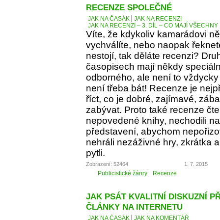
RECENZE SPOLEČNÉ
JAK NA ČASÁK
JAK NA RECENZI
JAK NA RECENZI – 3. DÍL – CO MAJÍ VŠECH
Víte, že kdykoliv kamarádovi ně
vychválíte, nebo naopak řeknete
nestojí, tak děláte recenzi? Dru
časopisech mají někdy speciáln
odborného, ale není to vždycky 
není třeba bát! Recenze je nejp
říct, co je dobré, zajímavé, z
zabývat. Proto také recenze čt
nepovedené knihy, nechodili na 
představení, abychom nepořizov
nehráli nezáživné hry, zkrátka
pytli.
Zobrazení: 52464
1. 7. 2015
Publicistické žánry
Recenze
JAK PSÁT KVALITNÍ DISKUZNÍ P
ČLÁNKY NA INTERNETU
JAK NA ČASÁK
JAK NA KOMENTÁŘ