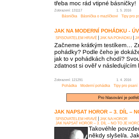
třeba moc rád vtipné básničky!
Zobrazení: 131117
1. 5. 2016
Básnička
Básnička o mazlíčkovi
Tipy pro p
JAK NA MODERNÍ POHÁDKU - Ú
SPISOVATELEM HRAVĚ
JAK NA POHÁDKU
J
Začneme krátkým testíkem… Zn
pohádky? Podle čeho je dokáž
jak to v pohádkách chodí? Sv
zdatnost si ověř v následujícím 
Zobrazení: 121291
1. 4. 2016
Pohádka
Moderní pohádka
Tipy pro psaní
Pro hlasování je potře
JAK NAPSAT HOROR – 3. DÍL – 
SPISOVATELEM HRAVĚ
JAK NA HOROR
JAK NAPSAT HOROR – 3. DÍL – NO TO JE HOR
Takovéhle povzdech
někdy slyšel/a. Ja