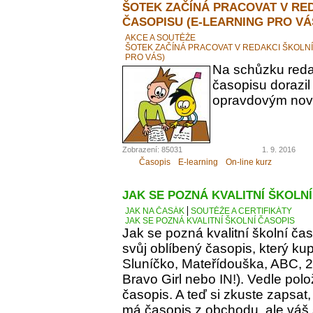
ŠOTEK ZAČÍNÁ PRACOVAT V RE
ČASOPISU (E-LEARNING PRO VÁ
AKCE A SOUTĚŽE
ŠOTEK ZAČÍNÁ PRACOVAT V REDAKCI ŠKOLN
PRO VÁS)
Na schůzku reda
časopisu dorazil
opravdovým novi
Zobrazení: 85031
1. 9. 2016
Časopis
E-learning
On-line kurz
JAK SE POZNÁ KVALITNÍ ŠKOLN
JAK NA ČASÁK
SOUTĚŽE A CERTIFIKÁTY
JAK SE POZNÁ KVALITNÍ ŠKOLNÍ ČASOPIS
Jak se pozná kvalitní školní ča
svůj oblíbený časopis, který kupu
Sluníčko, Mateřídouška, ABC, 21.
Bravo Girl nebo IN!). Vedle polo
časopis. A teď si zkuste zapsat
má časopis z obchodu, ale váš