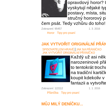
opravdový horor? 
vyskytují nějaké t
postavy, místa, sit
stručný hororový p
čem psát. Tedy vzhůru do toho!
Zobrazení: 95457
1. 3. 2016
Horor
Tipy pro psaní
JAK VYTVOŘIT ORIGINÁLNÍ PŘÁ
SPISOVATELEM HRAVĚ
JAK NA PŘÁNÍČKO
JAK VYTVOŘIT ORIGINÁLNÍ PŘÁNÍČKO
Každý už asi něk
narozeninové přán
to tentokrát troc
na tradiční karti
koupit kdekoliv 
fantazii a vytvořt
Zobrazení: 122112
1. 1. 2016
Přáníčka
Tipy pro psaní
MŮJ MILÝ DENÍČKU...