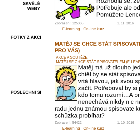
Rozhodla se, ž
SKVĚLÉ
Potřebuje ale od
WEBY
Pomůžete Lenc
Zobrazení: 125365
1. 11. 2016
E-learning
On-line kurz
FOTKY Z AKCÍ
MATĚJ SE CHCE STÁT SPISOVAT
PRO VÁS)
AKCE A SOUTĚŽE
MATĚJ SE CHCE STÁT SPISOVATELEM (E-LEA
VIDEA
Matěj má už dlouho jed
chtěl by se stát spiso
vrtá hlavou, jak svou 
začít. Potřeboval by s
POSLECHNI SI
kdo tomu rozumí…A pr
nenechává nikdy nic n
radu jednu známou spisovatelku.
schůzka probíhat?
Zobrazení: 54422
1. 10. 2016
E-learning
On-line kurz