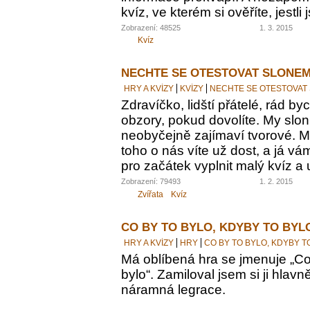
kvíz, ve kterém si ověříte, jestl
Zobrazení: 48525
1. 3. 2015
Kvíz
NECHTE SE OTESTOVAT SLONEM
HRY A KVÍZY
KVÍZY
NECHTE SE OTESTOVAT
Zdravíčko, lidští přátelé, rád by
obzory, pokud dovolíte. My sloni
neobyčejně zajímaví tvorové. M
toho o nás víte už dost, a já vám
pro začátek vyplnit malý kvíz a 
Zobrazení: 79493
1. 2. 2015
Zvířata
Kvíz
CO BY TO BYLO, KDYBY TO BYL
HRY A KVÍZY
HRY
CO BY TO BYLO, KDYBY T
Má oblíbená hra se jmenuje „Co 
bylo“. Zamiloval jsem si ji hlavn
náramná legrace.