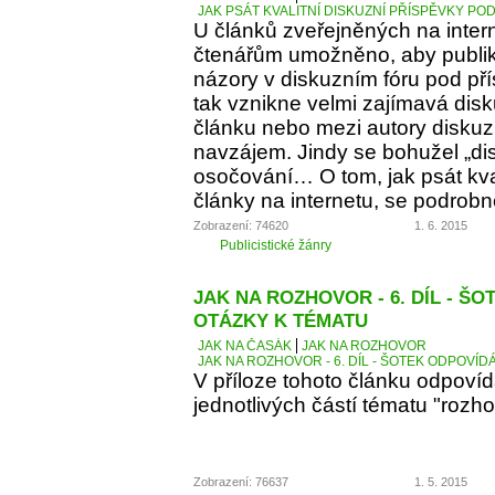
JAK PSÁT KVALITNÍ DISKUZNÍ PŘÍSPĚVKY PO
U článků zveřejněných na inter
čtenářům umožněno, aby publiko
názory v diskuzním fóru pod p
tak vznikne velmi zajímavá dis
článku nebo mezi autory diskuz
navzájem. Jindy se bohužel „d
osočování… O tom, jak psát kva
články na internetu, se podrobn
Zobrazení: 74620
1. 6. 2015
Publicistické žánry
JAK NA ROZHOVOR - 6. DÍL - Š
OTÁZKY K TÉMATU
JAK NA ČASÁK
JAK NA ROZHOVOR
JAK NA ROZHOVOR - 6. DÍL - ŠOTEK ODPOVÍD
V příloze tohoto článku odpoví
jednotlivých částí tématu "rozho
Zobrazení: 76637
1. 5. 2015