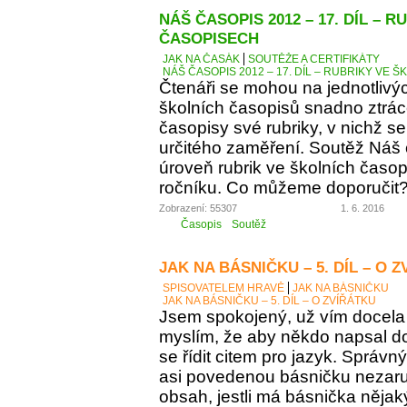
NÁŠ ČASOPIS 2012 – 17. DÍL – 
ČASOPISECH
JAK NA ČASÁK
SOUTĚŽE A CERTIFIKÁTY
NÁŠ ČASOPIS 2012 – 17. DÍL – RUBRIKY VE
Čtenáři se mohou na jednotlivý
školních časopisů snadno ztráce
časopisy své rubriky, v nichž se
určitého zaměření. Soutěž Náš
úroveň rubrik ve školních časop
ročníku. Co můžeme doporučit
Zobrazení: 55307
1. 6. 2016
Časopis
Soutěž
JAK NA BÁSNIČKU – 5. DÍL – O 
SPISOVATELEM HRAVĚ
JAK NA BÁSNIČKU
JAK NA BÁSNIČKU – 5. DÍL – O ZVÍŘÁTKU
Jsem spokojený, už vím docela 
myslím, že aby někdo napsal d
se řídit citem pro jazyk. Správn
asi povedenou básničku nezaručí
obsah, jestli má básnička něja