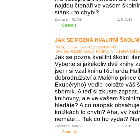
najdou čtenáři ve vašem školní
stánku to chybí?
Zobrazení: 81759
1. 8. 2016
Časopis
JAK SE POZNÁ KVALITNÍ ŠKOLNÍ
VAŠE DÍLKA
SOUTĚŽ SBORNÍKŮ
JAK SE POZNÁ KVALITNÍ ŠKOLNÍ LITERÁRNÍ 
Jak se pozná kvalitní školní lite
Vyberte si jakékoliv dvě knihy z
jsem si vzal knihu Richarda Ha
dobrodružství a Malého prince o
Exupéryho) Vedle položte váš ško
sborník. A teď si zkuste zapsat,
knihovny, ale ve vašem školním 
hledáte? A co naopak obsahuje vá
knížkách to chybí? Aha, vy žádný
nemáte… Tak co ho vydat? Není 
Zobrazení: 83072
1. 7. 2016
Sborníky