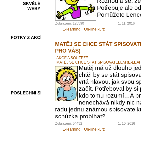
Rozhodla se, ž
SKVĚLÉ
Potřebuje ale od
WEBY
Pomůžete Lenc
Zobrazení: 125390
1. 11. 2016
E-learning
On-line kurz
FOTKY Z AKCÍ
MATĚJ SE CHCE STÁT SPISOVAT
PRO VÁS)
AKCE A SOUTĚŽE
MATĚJ SE CHCE STÁT SPISOVATELEM (E-LEA
VIDEA
Matěj má už dlouho jed
chtěl by se stát spiso
vrtá hlavou, jak svou 
začít. Potřeboval by s
POSLECHNI SI
kdo tomu rozumí…A pr
nenechává nikdy nic n
radu jednu známou spisovatelku.
schůzka probíhat?
Zobrazení: 54432
1. 10. 2016
E-learning
On-line kurz