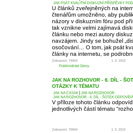
JAK PSÁT KVALITNÍ DISKUZNÍ PŘÍSPĚVKY PO
U článků zveřejněných na inter
čtenářům umožněno, aby publiko
názory v diskuzním fóru pod p
tak vznikne velmi zajímavá dis
článku nebo mezi autory diskuz
navzájem. Jindy se bohužel „d
osočování… O tom, jak psát kva
články na internetu, se podrobn
Zobrazení: 74654
1. 6. 2015
Publicistické žánry
JAK NA ROZHOVOR - 6. DÍL - Š
OTÁZKY K TÉMATU
JAK NA ČASÁK
JAK NA ROZHOVOR
JAK NA ROZHOVOR - 6. DÍL - ŠOTEK ODPOVÍD
V příloze tohoto článku odpoví
jednotlivých částí tématu "rozho
Zobrazení: 76664
1. 5. 2015