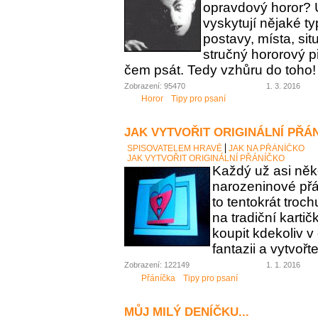
opravdový horor? 
vyskytují nějaké t
postavy, místa, sit
stručný hororový p
čem psát. Tedy vzhůru do toho!
Zobrazení: 95470
1. 3. 2016
Horor
Tipy pro psaní
JAK VYTVOŘIT ORIGINÁLNÍ PŘÁ
SPISOVATELEM HRAVĚ
JAK NA PŘÁNÍČKO
JAK VYTVOŘIT ORIGINÁLNÍ PŘÁNÍČKO
Každý už asi něk
narozeninové přán
to tentokrát troc
na tradiční karti
koupit kdekoliv 
fantazii a vytvořt
Zobrazení: 122149
1. 1. 2016
Přáníčka
Tipy pro psaní
MŮJ MILÝ DENÍČKU...