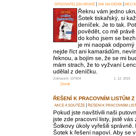
SPISOVATELEM HRAVĚ
JAK NA DENÍK
MŮJ M
Řeknu vám jedno ukrut
Šotek tiskařský, si ka
deníček. Je to tak. Po
povědět, co mě právě 
do koho jsem se bezh
je mi naopak odporný 
nejde říct ani kamarádům, nevím
řeknou, a bojím se, že se mi bu
mám strach, že to vyžvaní Lence
udělal z deníčku.
Zobrazení: 107604
1. 12. 2015
Deník
ŘEŠENÍ K PRACOVNÍM LISTŮM Z
AKCE A SOUTĚŽE
ŘEŠENÍ K PRACOVNÍM LIS
Pokud jste navštívili naši putovn
jste zde pracovní listy, jistě vás z
Šotkovy úkoly vyřešili správně.
Šotek k řešení napoví. Aby se v