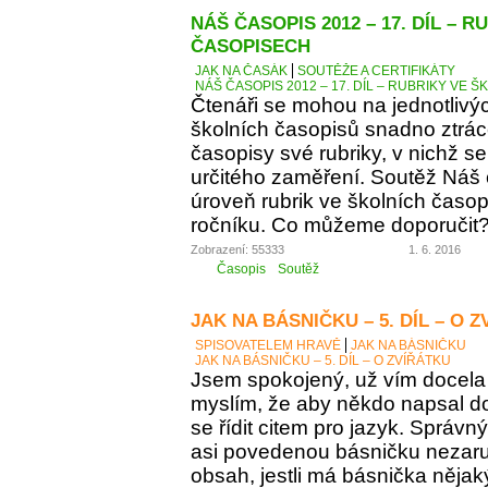
NÁŠ ČASOPIS 2012 – 17. DÍL – 
ČASOPISECH
JAK NA ČASÁK
SOUTĚŽE A CERTIFIKÁTY
NÁŠ ČASOPIS 2012 – 17. DÍL – RUBRIKY VE
Čtenáři se mohou na jednotlivý
školních časopisů snadno ztráce
časopisy své rubriky, v nichž se
určitého zaměření. Soutěž Náš
úroveň rubrik ve školních časop
ročníku. Co můžeme doporučit
Zobrazení: 55333
1. 6. 2016
Časopis
Soutěž
JAK NA BÁSNIČKU – 5. DÍL – O 
SPISOVATELEM HRAVĚ
JAK NA BÁSNIČKU
JAK NA BÁSNIČKU – 5. DÍL – O ZVÍŘÁTKU
Jsem spokojený, už vím docela 
myslím, že aby někdo napsal d
se řídit citem pro jazyk. Správn
asi povedenou básničku nezaručí
obsah, jestli má básnička něja