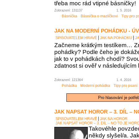
třeba moc rád vtipné básničky!
Zobrazení: 131137
1. 5. 2016
Básnička
Básnička o mazlíčkovi
Tipy pro p
JAK NA MODERNÍ POHÁDKU - Ú
SPISOVATELEM HRAVĚ
JAK NA POHÁDKU
J
Začneme krátkým testíkem… Zn
pohádky? Podle čeho je dokáž
jak to v pohádkách chodí? Sv
zdatnost si ověř v následujícím 
Zobrazení: 121364
1. 4. 2016
Pohádka
Moderní pohádka
Tipy pro psaní
Pro hlasování je potře
JAK NAPSAT HOROR – 3. DÍL – 
SPISOVATELEM HRAVĚ
JAK NA HOROR
JAK NAPSAT HOROR – 3. DÍL – NO TO JE HOR
Takovéhle povzdech
někdy slyšel/a. Ja