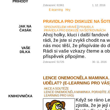
PŘÍHODY
Zobrazení: 61961
1. 12. 2016
E-learning
Hry
PRAVIDLA PRO DISKUZE NA ŠO
JAK NA
SPISOVATELEM HRAVĚ
PRAVIDLA
ČASÁK
PRAVIDLA PRO DISKUZE NA ŠOTKOVINÁCH
Ahoj holky, kluci i další fando
rádi, že jste si zvykli chodit na
nás moc těší, že přispíváte do d
VAŠE
Rádi si vaše vzkazy čteme a ob
DÍLKA
příspěvek připojíme.
Zobrazení: 51725
30. 11. 2016
HRY A
KVÍZY
LENCE ONEMOCNĚLA MAMINKA. 
UDĚLAT? (E-LEARNING PRO VÁS
AKCE A SOUTĚŽE
LENCE ONEMOCNĚLA MAMINKA. PORADÍTE JÍ,
LEARNING PRO VÁS)
KNIHOVNIČKA
Když se ráno Le
zjistila, že je 