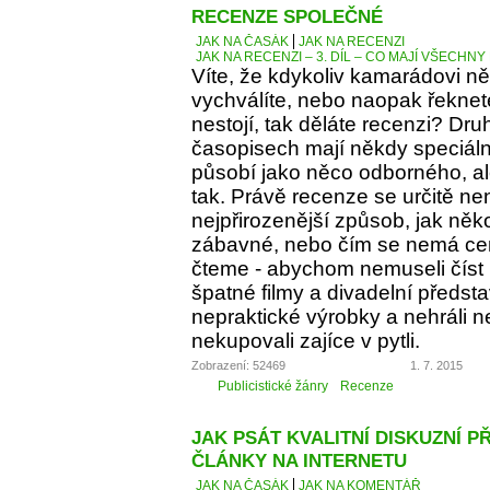
RECENZE SPOLEČNÉ
JAK NA ČASÁK
JAK NA RECENZI
JAK NA RECENZI – 3. DÍL – CO MAJÍ VŠECH
Víte, že kdykoliv kamarádovi ně
vychválíte, nebo naopak řeknete
nestojí, tak děláte recenzi? Dru
časopisech mají někdy speciáln
působí jako něco odborného, al
tak. Právě recenze se určitě ne
nejpřirozenější způsob, jak něko
zábavné, nebo čím se nemá cen
čteme - abychom nemuseli číst 
špatné filmy a divadelní předst
nepraktické výrobky a nehráli 
nekupovali zajíce v pytli.
Zobrazení: 52469
1. 7. 2015
Publicistické žánry
Recenze
JAK PSÁT KVALITNÍ DISKUZNÍ P
ČLÁNKY NA INTERNETU
JAK NA ČASÁK
JAK NA KOMENTÁŘ