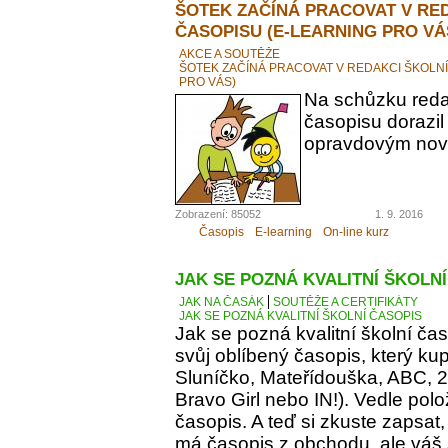
ŠOTEK ZAČÍNÁ PRACOVAT V RE
ČASOPISU (E-LEARNING PRO VÁ
AKCE A SOUTĚŽE
ŠOTEK ZAČÍNÁ PRACOVAT V REDAKCI ŠKOLN
PRO VÁS)
Na schůzku reda
časopisu dorazil
opravdovým novi
Zobrazení: 85052
1. 9. 2016
Časopis
E-learning
On-line kurz
JAK SE POZNÁ KVALITNÍ ŠKOLN
JAK NA ČASÁK
SOUTĚŽE A CERTIFIKÁTY
JAK SE POZNÁ KVALITNÍ ŠKOLNÍ ČASOPIS
Jak se pozná kvalitní školní ča
svůj oblíbený časopis, který kupu
Sluníčko, Mateřídouška, ABC, 21.
Bravo Girl nebo IN!). Vedle polo
časopis. A teď si zkuste zapsat
má časopis z obchodu, ale váš