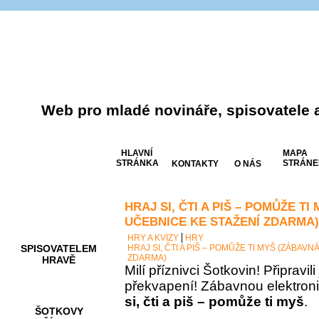
Web pro mladé novináře, spisovatele 
HLAVNÍ
MAPA
STRÁNKA
STRÁNE
KONTAKTY
O NÁS
HRAJ SI, ČTI A PIŠ – POMŮŽE T
AKCE A
SOUTĚŽE
UČEBNICE KE STAŽENÍ ZDARMA)
HRY A KVÍZY
HRY
SPISOVATELEM
HRAJ SI, ČTI A PIŠ – POMŮŽE TI MYŠ (ZÁBAV
ZDARMA)
HRAVĚ
Milí příznivci Šotkovin! Připravil
překvapení! Zábavnou elektron
si, čti a piš – pomůže ti myš
.
ŠOTKOVY