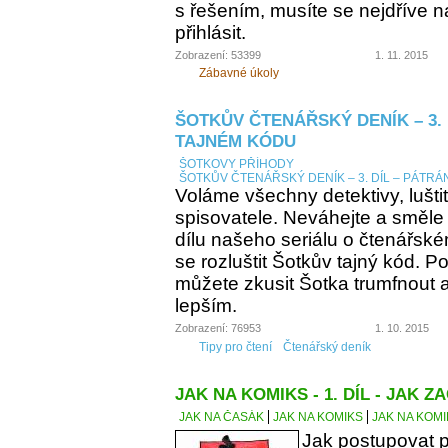
s řešením, musíte se nejdříve n
přihlásit.
Zobrazení: 53399
1. 11. 2015
Zábavné úkoly
ŠOTKŮV ČTENÁŘSKÝ DENÍK – 3. 
TAJNÉM KÓDU
ŠOTKOVY PŘÍHODY
ŠOTKŮV ČTENÁŘSKÝ DENÍK – 3. DÍL – PÁTRÁ
Voláme všechny detektivy, lušti
spisovatele. Neváhejte a směle
dílu našeho seriálu o čtenářsk
se rozluštit Šotkův tajný kód. Po
můžete zkusit Šotka trumfnout a 
lepším.
Zobrazení: 76953
1. 10. 2015
Tipy pro čtení
Čtenářský deník
JAK NA KOMIKS - 1. DÍL - JAK ZA
JAK NA ČASÁK
JAK NA KOMIKS
JAK NA KOMIK
Jak postupovat p