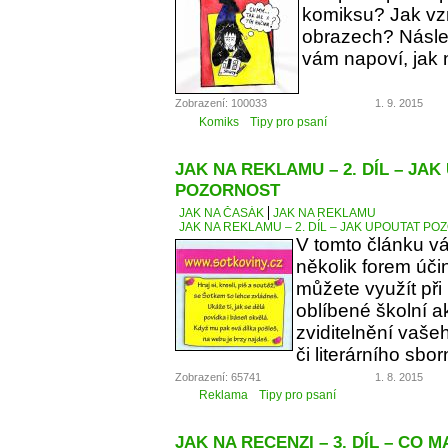
komiksu? Jak vzn
obrazech? Násle
vám napoví, jak 
Zobrazení: 100033
1. 9. 2015
Komiks
Tipy pro psaní
JAK NA REKLAMU – 2. DÍL – JA
POZORNOST
JAK NA ČASÁK
JAK NA REKLAMU
JAK NA REKLAMU – 2. DÍL – JAK UPOUTAT P
V tomto článku v
několik forem úči
můžete využít při
oblíbené školní a
zviditelnění vaše
či literárního sbor
Zobrazení: 65741
1. 8. 2015
Reklama
Tipy pro psaní
JAK NA RECENZI – 3. DÍL – CO 