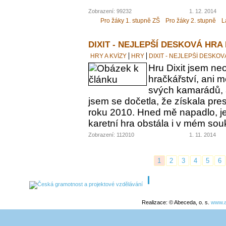
Zobrazení: 99232
1. 12. 2014
Pro žáky 1. stupně ZŠ
Pro žáky 2. stupně
L
DIXIT - NEJLEPŠÍ DESKOVÁ HRA
HRY A KVÍZY
HRY
DIXIT - NEJLEPŠÍ DESKO
Hru Dixit jsem neo
hračkářství, ani 
svých kamarádů, a
jsem se dočetla, že získala pre
roku 2010. Hned mě napadlo, jes
karetní hra obstála i v mém s
Zobrazení: 112010
1. 11. 2014
1
2
3
4
5
6
Realizace: © Abeceda, o. s.
www.a