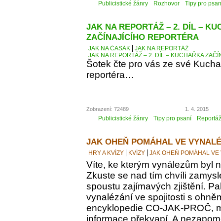
Publicistické žánry
Rozhovor
Tipy pro psan
JAK NA REPORTÁŽ – 2. DÍL – K
ZAČÍNAJÍCÍHO REPORTÉRA
JAK NA ČASÁK
JAK NA REPORTÁŽ
JAK NA REPORTÁŽ – 2. DÍL – KUCHAŘKA ZAČ
Šotek čte pro vás ze své Kucha
reportéra…
Zobrazení: 72489
1. 4. 2015
Publicistické žánry
Tipy pro psaní
Reportá
JAK OHEŇ POMÁHAL VE VYNALÉ
HRY A KVÍZY
KVÍZY
JAK OHEŇ POMÁHAL VE
Víte, ke kterým vynálezům byl
Zkuste se nad tím chvíli zamyslet
spoustu zajímavých zjištění. Pak
vynalézání ve spojitosti s ohně
encyklopedie CO-JAK-PROČ, m
informace překvapí. A nezapomeň