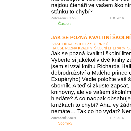
najdou čtenáři ve vašem školní
stánku to chybí?
Zobrazení: 81779
1. 8. 2016
Časopis
JAK SE POZNÁ KVALITNÍ ŠKOLNÍ
VAŠE DÍLKA
SOUTĚŽ SBORNÍKŮ
JAK SE POZNÁ KVALITNÍ ŠKOLNÍ LITERÁRNÍ 
Jak se pozná kvalitní školní lite
Vyberte si jakékoliv dvě knihy z
jsem si vzal knihu Richarda Ha
dobrodružství a Malého prince o
Exupéryho) Vedle položte váš ško
sborník. A teď si zkuste zapsat,
knihovny, ale ve vašem školním 
hledáte? A co naopak obsahuje vá
knížkách to chybí? Aha, vy žádný
nemáte… Tak co ho vydat? Není 
Zobrazení: 83091
1. 7. 2016
Sborníky