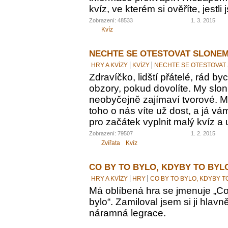
kvíz, ve kterém si ověříte, jestl
Zobrazení: 48533
1. 3. 2015
Kvíz
NECHTE SE OTESTOVAT SLONEM
HRY A KVÍZY
KVÍZY
NECHTE SE OTESTOVAT
Zdravíčko, lidští přátelé, rád by
obzory, pokud dovolíte. My sloni
neobyčejně zajímaví tvorové. M
toho o nás víte už dost, a já vám
pro začátek vyplnit malý kvíz a 
Zobrazení: 79507
1. 2. 2015
Zvířata
Kvíz
CO BY TO BYLO, KDYBY TO BYL
HRY A KVÍZY
HRY
CO BY TO BYLO, KDYBY T
Má oblíbená hra se jmenuje „Co 
bylo“. Zamiloval jsem si ji hlavn
náramná legrace.