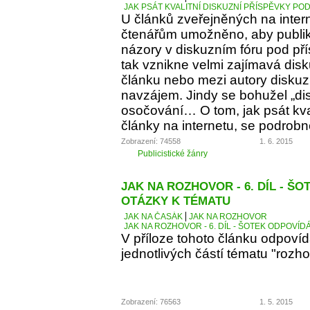
JAK PSÁT KVALITNÍ DISKUZNÍ PŘÍSPĚVKY PO
U článků zveřejněných na inter
čtenářům umožněno, aby publiko
názory v diskuzním fóru pod p
tak vznikne velmi zajímavá dis
článku nebo mezi autory diskuz
navzájem. Jindy se bohužel „d
osočování… O tom, jak psát kva
články na internetu, se podrobn
Zobrazení: 74558
1. 6. 2015
Publicistické žánry
JAK NA ROZHOVOR - 6. DÍL - Š
OTÁZKY K TÉMATU
JAK NA ČASÁK
JAK NA ROZHOVOR
JAK NA ROZHOVOR - 6. DÍL - ŠOTEK ODPOVÍD
V příloze tohoto článku odpoví
jednotlivých částí tématu "rozho
Zobrazení: 76563
1. 5. 2015