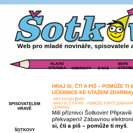
Web pro mladé novináře, spisovatele 
HLAVNÍ
MAPA
STRÁNKA
STRÁNE
KONTAKTY
O NÁS
HRAJ SI, ČTI A PIŠ – POMŮŽE T
AKCE A
SOUTĚŽE
UČEBNICE KE STAŽENÍ ZDARMA)
HRY A KVÍZY
HRY
SPISOVATELEM
HRAJ SI, ČTI A PIŠ – POMŮŽE TI MYŠ (ZÁBAV
ZDARMA)
HRAVĚ
Milí příznivci Šotkovin! Připravil
překvapení! Zábavnou elektron
si, čti a piš – pomůže ti myš
.
ŠOTKOVY