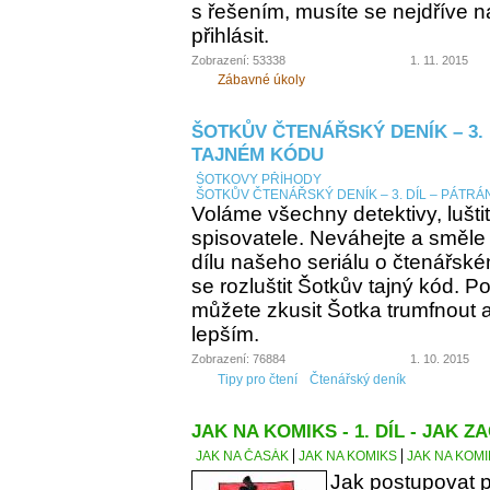
s řešením, musíte se nejdříve n
přihlásit.
Zobrazení: 53338
1. 11. 2015
Zábavné úkoly
ŠOTKŮV ČTENÁŘSKÝ DENÍK – 3. 
TAJNÉM KÓDU
ŠOTKOVY PŘÍHODY
ŠOTKŮV ČTENÁŘSKÝ DENÍK – 3. DÍL – PÁTRÁ
Voláme všechny detektivy, lušti
spisovatele. Neváhejte a směle
dílu našeho seriálu o čtenářsk
se rozluštit Šotkův tajný kód. Po
můžete zkusit Šotka trumfnout a 
lepším.
Zobrazení: 76884
1. 10. 2015
Tipy pro čtení
Čtenářský deník
JAK NA KOMIKS - 1. DÍL - JAK ZA
JAK NA ČASÁK
JAK NA KOMIKS
JAK NA KOMIK
Jak postupovat p