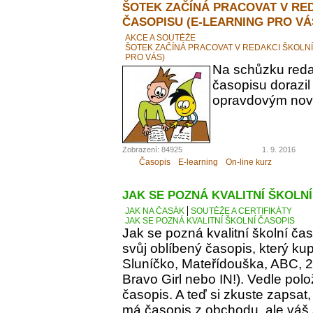
ŠOTEK ZAČÍNÁ PRACOVAT V RE
ČASOPISU (E-LEARNING PRO VÁ
AKCE A SOUTĚŽE
ŠOTEK ZAČÍNÁ PRACOVAT V REDAKCI ŠKOLN
PRO VÁS)
Na schůzku reda
časopisu dorazil
opravdovým novi
Zobrazení: 84925
1. 9. 2016
Časopis
E-learning
On-line kurz
JAK SE POZNÁ KVALITNÍ ŠKOLN
JAK NA ČASÁK
SOUTĚŽE A CERTIFIKÁTY
JAK SE POZNÁ KVALITNÍ ŠKOLNÍ ČASOPIS
Jak se pozná kvalitní školní ča
svůj oblíbený časopis, který kupu
Sluníčko, Mateřídouška, ABC, 21.
Bravo Girl nebo IN!). Vedle polo
časopis. A teď si zkuste zapsat
má časopis z obchodu, ale váš