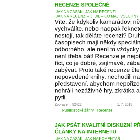
RECENZE SPOLEČNÉ
JAK NA ČASÁK
JAK NA RECENZI
JAK NA RECENZI – 3. DÍL – CO MAJÍ VŠECH
Víte, že kdykoliv kamarádovi ně
vychválíte, nebo naopak řeknete
nestojí, tak děláte recenzi? Dru
časopisech mají někdy speciáln
odborného, ale není to vždycky 
není třeba bát! Recenze je nejp
říct, co je dobré, zajímavé, z
zabývat. Proto také recenze čt
nepovedené knihy, nechodili na 
představení, abychom nepořizov
nehráli nezáživné hry, zkrátka
pytli.
Zobrazení: 52422
1. 7. 2015
Publicistické žánry
Recenze
JAK PSÁT KVALITNÍ DISKUZNÍ P
ČLÁNKY NA INTERNETU
JAK NA ČASÁK
JAK NA KOMENTÁŘ