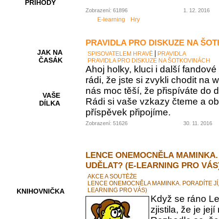
PŘÍHODY
Zobrazení: 61896
1. 12. 2016
E-learning
Hry
PRAVIDLA PRO DISKUZE NA ŠO
JAK NA
SPISOVATELEM HRAVĚ
PRAVIDLA
ČASÁK
PRAVIDLA PRO DISKUZE NA ŠOTKOVINÁCH
Ahoj holky, kluci i další fando
rádi, že jste si zvykli chodit na
nás moc těší, že přispíváte do d
VAŠE
Rádi si vaše vzkazy čteme a ob
DÍLKA
příspěvek připojíme.
Zobrazení: 51626
30. 11. 2016
HRY A
KVÍZY
LENCE ONEMOCNĚLA MAMINKA. 
UDĚLAT? (E-LEARNING PRO VÁS
AKCE A SOUTĚŽE
LENCE ONEMOCNĚLA MAMINKA. PORADÍTE JÍ,
LEARNING PRO VÁS)
KNIHOVNIČKA
Když se ráno Le
zjistila, že je 