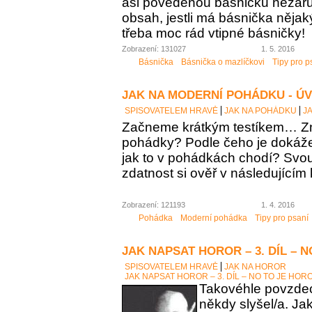
asi povedenou básničku nezaručí
obsah, jestli má básnička něja
třeba moc rád vtipné básničky!
Zobrazení: 131027
1. 5. 2016
Básnička
Básnička o mazlíčkovi
Tipy pro p
JAK NA MODERNÍ POHÁDKU - Ú
SPISOVATELEM HRAVĚ
JAK NA POHÁDKU
J
Začneme krátkým testíkem… Zn
pohádky? Podle čeho je dokáž
jak to v pohádkách chodí? Sv
zdatnost si ověř v následujícím 
Zobrazení: 121193
1. 4. 2016
Pohádka
Moderní pohádka
Tipy pro psaní
JAK NAPSAT HOROR – 3. DÍL – 
SPISOVATELEM HRAVĚ
JAK NA HOROR
JAK NAPSAT HOROR – 3. DÍL – NO TO JE HOR
Takovéhle povzdech
někdy slyšel/a. Ja