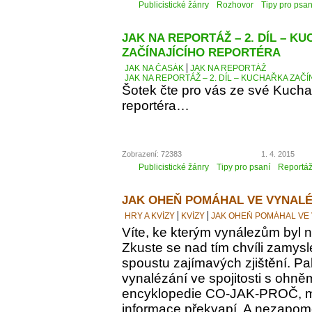
Publicistické žánry
Rozhovor
Tipy pro psan
JAK NA REPORTÁŽ – 2. DÍL – K
ZAČÍNAJÍCÍHO REPORTÉRA
JAK NA ČASÁK
JAK NA REPORTÁŽ
JAK NA REPORTÁŽ – 2. DÍL – KUCHAŘKA ZAČ
Šotek čte pro vás ze své Kucha
reportéra…
Zobrazení: 72383
1. 4. 2015
Publicistické žánry
Tipy pro psaní
Reportá
JAK OHEŇ POMÁHAL VE VYNALÉ
HRY A KVÍZY
KVÍZY
JAK OHEŇ POMÁHAL VE
Víte, ke kterým vynálezům byl
Zkuste se nad tím chvíli zamyslet
spoustu zajímavých zjištění. Pak
vynalézání ve spojitosti s ohně
encyklopedie CO-JAK-PROČ, m
informace překvapí. A nezapomeň