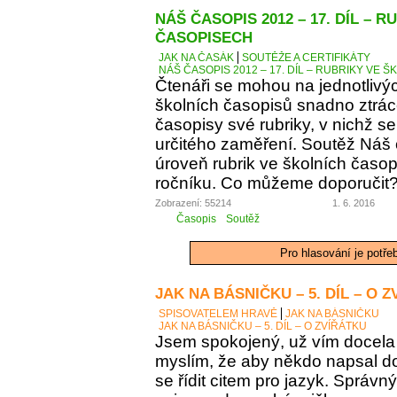
NÁŠ ČASOPIS 2012 – 17. DÍL – 
ČASOPISECH
JAK NA ČASÁK
SOUTĚŽE A CERTIFIKÁTY
NÁŠ ČASOPIS 2012 – 17. DÍL – RUBRIKY VE
Čtenáři se mohou na jednotlivý
školních časopisů snadno ztráce
časopisy své rubriky, v nichž se
určitého zaměření. Soutěž Náš
úroveň rubrik ve školních časop
ročníku. Co můžeme doporučit
Zobrazení: 55214
1. 6. 2016
Časopis
Soutěž
Pro hlasování je potře
JAK NA BÁSNIČKU – 5. DÍL – O 
SPISOVATELEM HRAVĚ
JAK NA BÁSNIČKU
JAK NA BÁSNIČKU – 5. DÍL – O ZVÍŘÁTKU
Jsem spokojený, už vím docela 
myslím, že aby někdo napsal d
se řídit citem pro jazyk. Správn