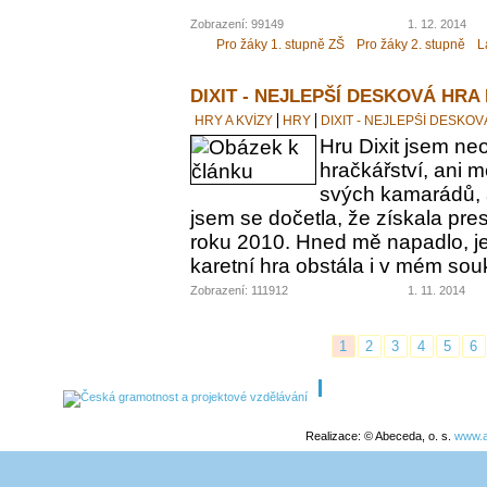
Zobrazení: 99149
1. 12. 2014
Pro žáky 1. stupně ZŠ
Pro žáky 2. stupně
L
DIXIT - NEJLEPŠÍ DESKOVÁ HRA
HRY A KVÍZY
HRY
DIXIT - NEJLEPŠÍ DESKO
Hru Dixit jsem neo
hračkářství, ani 
svých kamarádů, a
jsem se dočetla, že získala pre
roku 2010. Hned mě napadlo, jes
karetní hra obstála i v mém s
Zobrazení: 111912
1. 11. 2014
1
2
3
4
5
6
Realizace: © Abeceda, o. s.
www.a