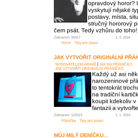
opravdový horor? 
vyskytují nějaké t
postavy, místa, sit
stručný hororový p
čem psát. Tedy vzhůru do toho!
Zobrazení: 95417
1. 3. 2016
Horor
Tipy pro psaní
JAK VYTVOŘIT ORIGINÁLNÍ PŘÁ
SPISOVATELEM HRAVĚ
JAK NA PŘÁNÍČKO
JAK VYTVOŘIT ORIGINÁLNÍ PŘÁNÍČKO
Každý už asi něk
narozeninové přán
to tentokrát troc
na tradiční karti
koupit kdekoliv 
fantazii a vytvořt
Zobrazení: 122023
1. 1. 2016
Přáníčka
Tipy pro psaní
MŮJ MILÝ DENÍČKU...