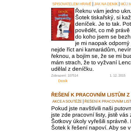
SPISOVATELEM HRAVĚ
JAK NA DENÍK
MŮJ M
Řeknu vám jedno ukrut
Šotek tiskařský, si ka
deníček. Je to tak. Po
povědět, co mě právě 
do koho jsem se bezh
je mi naopak odporný 
nejde říct ani kamarádům, nevím
řeknou, a bojím se, že se mi bu
mám strach, že to vyžvaní Lence
udělal z deníčku.
Zobrazení: 107514
1. 12. 2015
Deník
ŘEŠENÍ K PRACOVNÍM LISTŮM Z
AKCE A SOUTĚŽE
ŘEŠENÍ K PRACOVNÍM LIS
Pokud jste navštívili naši putovn
jste zde pracovní listy, jistě vás z
Šotkovy úkoly vyřešili správně.
Šotek k řešení napoví. Aby se v