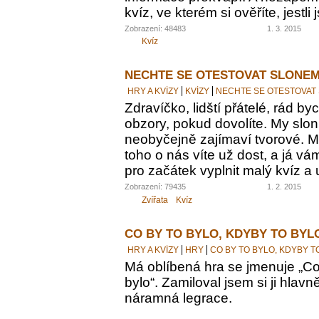
kvíz, ve kterém si ověříte, jestl
Zobrazení: 48483
1. 3. 2015
Kvíz
NECHTE SE OTESTOVAT SLONEM
HRY A KVÍZY
KVÍZY
NECHTE SE OTESTOVAT
Zdravíčko, lidští přátelé, rád by
obzory, pokud dovolíte. My sloni
neobyčejně zajímaví tvorové. M
toho o nás víte už dost, a já vám
pro začátek vyplnit malý kvíz a 
Zobrazení: 79435
1. 2. 2015
Zvířata
Kvíz
CO BY TO BYLO, KDYBY TO BYL
HRY A KVÍZY
HRY
CO BY TO BYLO, KDYBY T
Má oblíbená hra se jmenuje „Co 
bylo“. Zamiloval jsem si ji hlavn
náramná legrace.