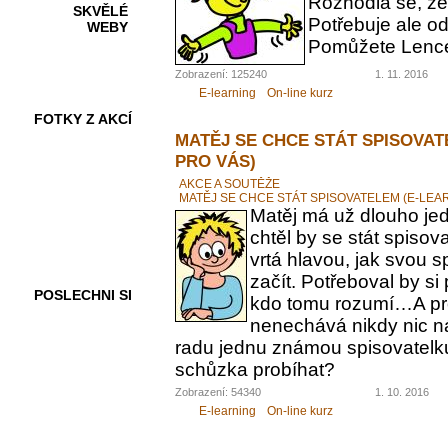
Rozhodla se, ž
SKVĚLÉ
Potřebuje ale od
WEBY
Pomůžete Lenc
Zobrazení: 125240
1. 11. 2016
E-learning
On-line kurz
FOTKY Z AKCÍ
MATĚJ SE CHCE STÁT SPISOVAT
PRO VÁS)
AKCE A SOUTĚŽE
MATĚJ SE CHCE STÁT SPISOVATELEM (E-LEA
VIDEA
Matěj má už dlouho jed
chtěl by se stát spiso
vrtá hlavou, jak svou 
začít. Potřeboval by s
POSLECHNI SI
kdo tomu rozumí…A pr
nenechává nikdy nic n
radu jednu známou spisovatelku.
schůzka probíhat?
Zobrazení: 54340
1. 10. 2016
E-learning
On-line kurz