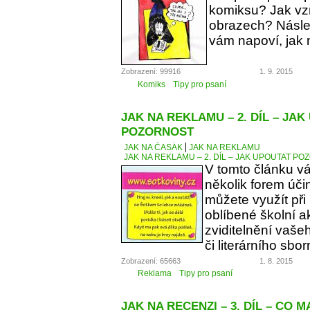
komiksu? Jak vzn
obrazech? Násle
vám napoví, jak 
Zobrazení: 99916
1. 9. 2015
Komiks
Tipy pro psaní
JAK NA REKLAMU – 2. DÍL – JA
POZORNOST
JAK NA ČASÁK
JAK NA REKLAMU
JAK NA REKLAMU – 2. DÍL – JAK UPOUTAT P
V tomto článku v
několik forem úči
můžete využít při
oblíbené školní a
zviditelnění vaše
či literárního sbor
Zobrazení: 65663
1. 8. 2015
Reklama
Tipy pro psaní
JAK NA RECENZI – 3. DÍL – CO 