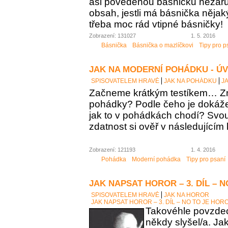
asi povedenou básničku nezaručí
obsah, jestli má básnička něja
třeba moc rád vtipné básničky!
Zobrazení: 131027
1. 5. 2016
Básnička
Básnička o mazlíčkovi
Tipy pro p
JAK NA MODERNÍ POHÁDKU - Ú
SPISOVATELEM HRAVĚ
JAK NA POHÁDKU
J
Začneme krátkým testíkem… Zn
pohádky? Podle čeho je dokáž
jak to v pohádkách chodí? Sv
zdatnost si ověř v následujícím 
Zobrazení: 121193
1. 4. 2016
Pohádka
Moderní pohádka
Tipy pro psaní
JAK NAPSAT HOROR – 3. DÍL – 
SPISOVATELEM HRAVĚ
JAK NA HOROR
JAK NAPSAT HOROR – 3. DÍL – NO TO JE HOR
Takovéhle povzdech
někdy slyšel/a. Ja