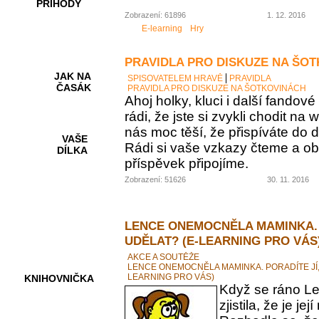
PŘÍHODY
Zobrazení: 61896
1. 12. 2016
E-learning
Hry
PRAVIDLA PRO DISKUZE NA ŠO
JAK NA
SPISOVATELEM HRAVĚ
PRAVIDLA
ČASÁK
PRAVIDLA PRO DISKUZE NA ŠOTKOVINÁCH
Ahoj holky, kluci i další fando
rádi, že jste si zvykli chodit na
nás moc těší, že přispíváte do d
VAŠE
Rádi si vaše vzkazy čteme a ob
DÍLKA
příspěvek připojíme.
Zobrazení: 51626
30. 11. 2016
HRY A
KVÍZY
LENCE ONEMOCNĚLA MAMINKA. 
UDĚLAT? (E-LEARNING PRO VÁS
AKCE A SOUTĚŽE
LENCE ONEMOCNĚLA MAMINKA. PORADÍTE JÍ,
LEARNING PRO VÁS)
KNIHOVNIČKA
Když se ráno Le
zjistila, že je 