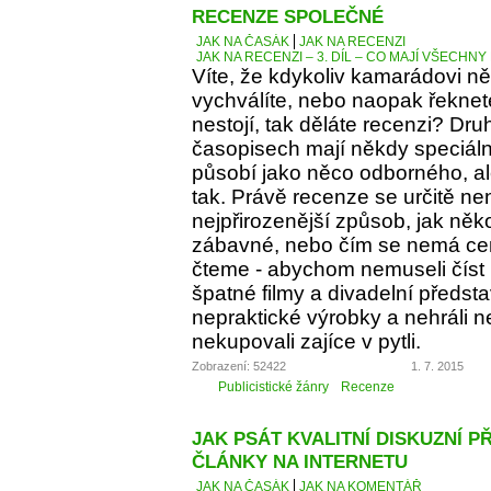
RECENZE SPOLEČNÉ
JAK NA ČASÁK
JAK NA RECENZI
JAK NA RECENZI – 3. DÍL – CO MAJÍ VŠECH
Víte, že kdykoliv kamarádovi ně
vychválíte, nebo naopak řeknete
nestojí, tak děláte recenzi? Dru
časopisech mají někdy speciáln
působí jako něco odborného, al
tak. Právě recenze se určitě ne
nejpřirozenější způsob, jak něko
zábavné, nebo čím se nemá cen
čteme - abychom nemuseli číst 
špatné filmy a divadelní předst
nepraktické výrobky a nehráli 
nekupovali zajíce v pytli.
Zobrazení: 52422
1. 7. 2015
Publicistické žánry
Recenze
JAK PSÁT KVALITNÍ DISKUZNÍ P
ČLÁNKY NA INTERNETU
JAK NA ČASÁK
JAK NA KOMENTÁŘ