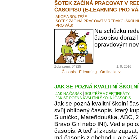
ŠOTEK ZAČÍNÁ PRACOVAT V RE
ČASOPISU (E-LEARNING PRO VÁ
AKCE A SOUTĚŽE
ŠOTEK ZAČÍNÁ PRACOVAT V REDAKCI ŠKOLN
PRO VÁS)
Na schůzku reda
časopisu dorazil
opravdovým novi
Zobrazení: 84925
1. 9. 2016
Časopis
E-learning
On-line kurz
JAK SE POZNÁ KVALITNÍ ŠKOLN
JAK NA ČASÁK
SOUTĚŽE A CERTIFIKÁTY
JAK SE POZNÁ KVALITNÍ ŠKOLNÍ ČASOPIS
Jak se pozná kvalitní školní ča
svůj oblíbený časopis, který kupu
Sluníčko, Mateřídouška, ABC, 21.
Bravo Girl nebo IN!). Vedle polo
časopis. A teď si zkuste zapsat
má časopis z obchodu, ale váš