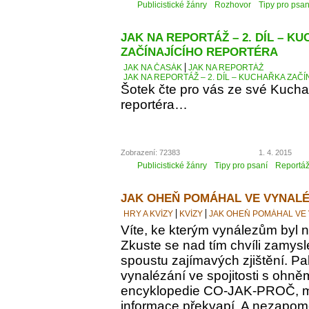
Publicistické žánry
Rozhovor
Tipy pro psan
JAK NA REPORTÁŽ – 2. DÍL – K
ZAČÍNAJÍCÍHO REPORTÉRA
JAK NA ČASÁK
JAK NA REPORTÁŽ
JAK NA REPORTÁŽ – 2. DÍL – KUCHAŘKA ZAČ
Šotek čte pro vás ze své Kucha
reportéra…
Zobrazení: 72383
1. 4. 2015
Publicistické žánry
Tipy pro psaní
Reportá
JAK OHEŇ POMÁHAL VE VYNALÉ
HRY A KVÍZY
KVÍZY
JAK OHEŇ POMÁHAL VE
Víte, ke kterým vynálezům byl
Zkuste se nad tím chvíli zamyslet
spoustu zajímavých zjištění. Pak
vynalézání ve spojitosti s ohně
encyklopedie CO-JAK-PROČ, m
informace překvapí. A nezapomeň