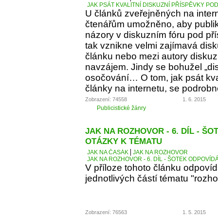
JAK PSÁT KVALITNÍ DISKUZNÍ PŘÍSPĚVKY PO
U článků zveřejněných na inter
čtenářům umožněno, aby publiko
názory v diskuzním fóru pod p
tak vznikne velmi zajímavá dis
článku nebo mezi autory diskuz
navzájem. Jindy se bohužel „d
osočování… O tom, jak psát kva
články na internetu, se podrobn
Zobrazení: 74558
1. 6. 2015
Publicistické žánry
JAK NA ROZHOVOR - 6. DÍL - Š
OTÁZKY K TÉMATU
JAK NA ČASÁK
JAK NA ROZHOVOR
JAK NA ROZHOVOR - 6. DÍL - ŠOTEK ODPOVÍD
V příloze tohoto článku odpoví
jednotlivých částí tématu "rozho
Zobrazení: 76563
1. 5. 2015