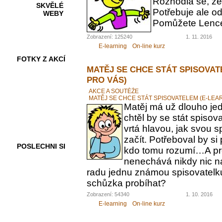
Rozhodla se, ž
SKVĚLÉ
Potřebuje ale od
WEBY
Pomůžete Lenc
Zobrazení: 125240
1. 11. 2016
E-learning
On-line kurz
FOTKY Z AKCÍ
MATĚJ SE CHCE STÁT SPISOVAT
PRO VÁS)
AKCE A SOUTĚŽE
MATĚJ SE CHCE STÁT SPISOVATELEM (E-LEA
VIDEA
Matěj má už dlouho jed
chtěl by se stát spiso
vrtá hlavou, jak svou 
začít. Potřeboval by s
POSLECHNI SI
kdo tomu rozumí…A pr
nenechává nikdy nic n
radu jednu známou spisovatelku.
schůzka probíhat?
Zobrazení: 54340
1. 10. 2016
E-learning
On-line kurz