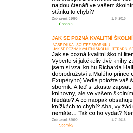
najdou čtenáři ve vašem školní
stánku to chybí?
Zobrazení: 81696
1. 8. 2016
Časopis
JAK SE POZNÁ KVALITNÍ ŠKOLNÍ
VAŠE DÍLKA
SOUTĚŽ SBORNÍKŮ
JAK SE POZNÁ KVALITNÍ ŠKOLNÍ LITERÁRNÍ 
Jak se pozná kvalitní školní lite
Vyberte si jakékoliv dvě knihy z
jsem si vzal knihu Richarda Ha
dobrodružství a Malého prince o
Exupéryho) Vedle položte váš ško
sborník. A teď si zkuste zapsat,
knihovny, ale ve vašem školním 
hledáte? A co naopak obsahuje vá
knížkách to chybí? Aha, vy žádný
nemáte… Tak co ho vydat? Není 
Zobrazení: 82990
1. 7. 2016
Sborníky