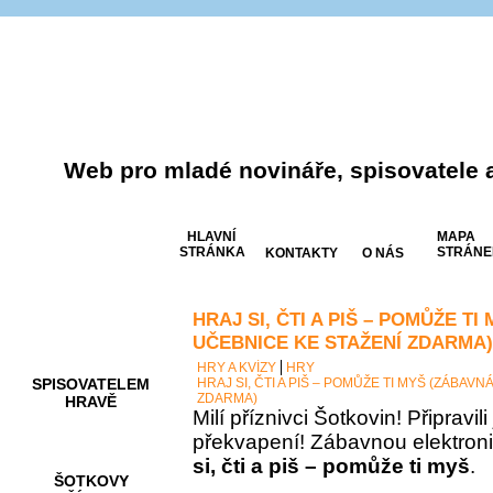
Web pro mladé novináře, spisovatele 
HLAVNÍ
MAPA
STRÁNKA
STRÁNE
KONTAKTY
O NÁS
HRAJ SI, ČTI A PIŠ – POMŮŽE T
AKCE A
SOUTĚŽE
UČEBNICE KE STAŽENÍ ZDARMA)
HRY A KVÍZY
HRY
SPISOVATELEM
HRAJ SI, ČTI A PIŠ – POMŮŽE TI MYŠ (ZÁBAV
ZDARMA)
HRAVĚ
Milí příznivci Šotkovin! Připravil
překvapení! Zábavnou elektron
si, čti a piš – pomůže ti myš
.
ŠOTKOVY