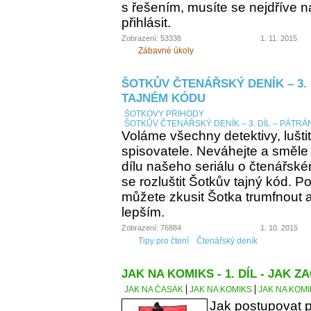
s řešením, musíte se nejdříve n
přihlásit.
Zobrazení: 53338
1. 11. 2015
Zábavné úkoly
ŠOTKŮV ČTENÁŘSKÝ DENÍK – 3. 
TAJNÉM KÓDU
ŠOTKOVY PŘÍHODY
ŠOTKŮV ČTENÁŘSKÝ DENÍK – 3. DÍL – PÁTRÁ
Voláme všechny detektivy, lušti
spisovatele. Neváhejte a směle
dílu našeho seriálu o čtenářsk
se rozluštit Šotkův tajný kód. Po
můžete zkusit Šotka trumfnout a 
lepším.
Zobrazení: 76884
1. 10. 2015
Tipy pro čtení
Čtenářský deník
JAK NA KOMIKS - 1. DÍL - JAK ZA
JAK NA ČASÁK
JAK NA KOMIKS
JAK NA KOMIK
Jak postupovat p