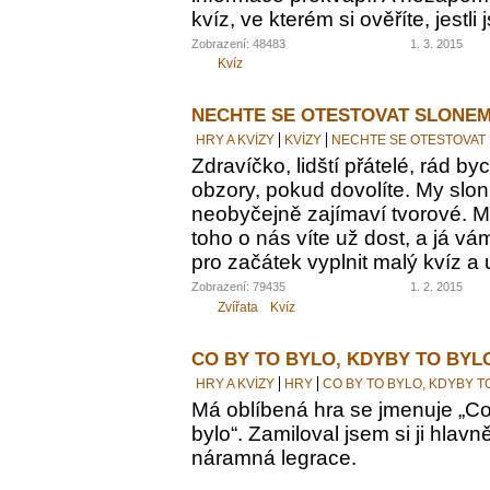
kvíz, ve kterém si ověříte, jestl
Zobrazení: 48483
1. 3. 2015
Kvíz
NECHTE SE OTESTOVAT SLONEM
HRY A KVÍZY
KVÍZY
NECHTE SE OTESTOVAT
Zdravíčko, lidští přátelé, rád by
obzory, pokud dovolíte. My sloni
neobyčejně zajímaví tvorové. M
toho o nás víte už dost, a já vám
pro začátek vyplnit malý kvíz a 
Zobrazení: 79435
1. 2. 2015
Zvířata
Kvíz
CO BY TO BYLO, KDYBY TO BYL
HRY A KVÍZY
HRY
CO BY TO BYLO, KDYBY T
Má oblíbená hra se jmenuje „Co 
bylo“. Zamiloval jsem si ji hlavn
náramná legrace.