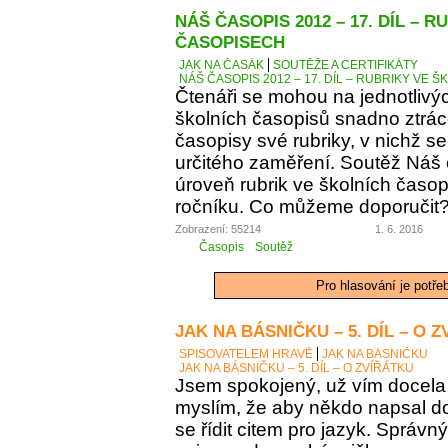
NÁŠ ČASOPIS 2012 – 17. DÍL – 
ČASOPISECH
JAK NA ČASÁK
SOUTĚŽE A CERTIFIKÁTY
NÁŠ ČASOPIS 2012 – 17. DÍL – RUBRIKY VE
Čtenáři se mohou na jednotlivý
školních časopisů snadno ztráce
časopisy své rubriky, v nichž se
určitého zaměření. Soutěž Náš
úroveň rubrik ve školních časop
ročníku. Co můžeme doporučit
Zobrazení: 55214
1. 6. 2016
Časopis
Soutěž
Pro hlasování je potře
JAK NA BÁSNIČKU – 5. DÍL – O 
SPISOVATELEM HRAVĚ
JAK NA BÁSNIČKU
JAK NA BÁSNIČKU – 5. DÍL – O ZVÍŘÁTKU
Jsem spokojený, už vím docela 
myslím, že aby někdo napsal d
se řídit citem pro jazyk. Správn