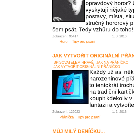
opravdový horor? 
vyskytují nějaké t
postavy, místa, sit
stručný hororový p
čem psát. Tedy vzhůru do toho!
Zobrazení: 95417
1. 3. 2016
Horor
Tipy pro psaní
JAK VYTVOŘIT ORIGINÁLNÍ PŘÁ
SPISOVATELEM HRAVĚ
JAK NA PŘÁNÍČKO
JAK VYTVOŘIT ORIGINÁLNÍ PŘÁNÍČKO
Každý už asi něk
narozeninové přán
to tentokrát troc
na tradiční karti
koupit kdekoliv 
fantazii a vytvořt
Zobrazení: 122023
1. 1. 2016
Přáníčka
Tipy pro psaní
MŮJ MILÝ DENÍČKU...