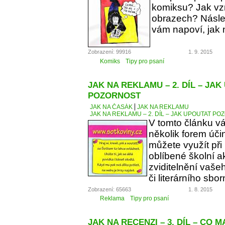
komiksu? Jak vzn
obrazech? Násle
vám napoví, jak 
Zobrazení: 99916
1. 9. 2015
Komiks
Tipy pro psaní
JAK NA REKLAMU – 2. DÍL – JA
POZORNOST
JAK NA ČASÁK
JAK NA REKLAMU
JAK NA REKLAMU – 2. DÍL – JAK UPOUTAT P
V tomto článku v
několik forem úči
můžete využít při
oblíbené školní a
zviditelnění vaše
či literárního sbor
Zobrazení: 65663
1. 8. 2015
Reklama
Tipy pro psaní
JAK NA RECENZI – 3. DÍL – CO 