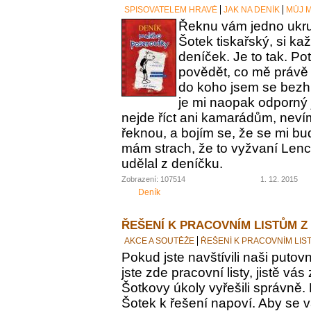
SPISOVATELEM HRAVĚ
JAK NA DENÍK
MŮJ M
Řeknu vám jedno ukrut
Šotek tiskařský, si ka
deníček. Je to tak. Po
povědět, co mě právě 
do koho jsem se bezh
je mi naopak odporný 
nejde říct ani kamarádům, nevím
řeknou, a bojím se, že se mi bu
mám strach, že to vyžvaní Lence
udělal z deníčku.
Zobrazení: 107514
1. 12. 2015
Deník
ŘEŠENÍ K PRACOVNÍM LISTŮM Z
AKCE A SOUTĚŽE
ŘEŠENÍ K PRACOVNÍM LIS
Pokud jste navštívili naši putovn
jste zde pracovní listy, jistě vás z
Šotkovy úkoly vyřešili správně.
Šotek k řešení napoví. Aby se v