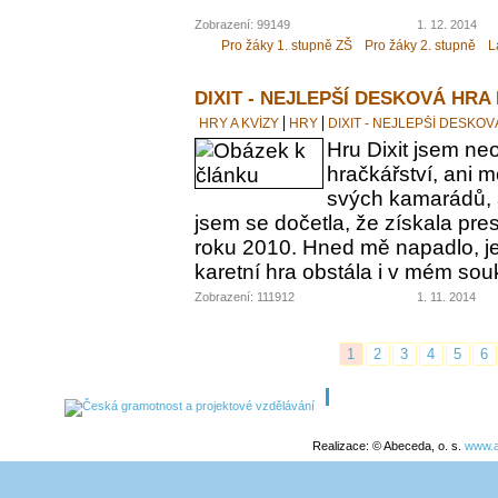
Zobrazení: 99149
1. 12. 2014
Pro žáky 1. stupně ZŠ
Pro žáky 2. stupně
L
DIXIT - NEJLEPŠÍ DESKOVÁ HRA
HRY A KVÍZY
HRY
DIXIT - NEJLEPŠÍ DESKO
Hru Dixit jsem neo
hračkářství, ani 
svých kamarádů, a
jsem se dočetla, že získala pre
roku 2010. Hned mě napadlo, jes
karetní hra obstála i v mém s
Zobrazení: 111912
1. 11. 2014
1
2
3
4
5
6
Realizace: © Abeceda, o. s.
www.a