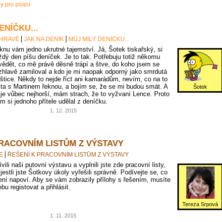
py pro psaní
ENÍČKU...
 HRAVĚ
JAK NA DENÍK
MŮJ MILÝ DENÍČKU...
knu vám jedno ukrutné tajemství. Já, Šotek tiskařský, si
ždý den píšu deníček. Je to tak. Potřebuju totiž někomu
vědět, co mě právě děsně trápí a štve, do koho jsem se
zhlavě zamiloval a kdo je mi naopak odporný jako smrdutá
oštice. Někdy to nejde říct ani kamarádům, nevím, co na to
jta s Martinem řeknou, a bojím se, že se mi budou smát. A
Šotek
 je vůbec nejhorší, mám strach, že to vyžvaní Lence. Proto
em si jednoho přítele udělal z deníčku.
1. 12. 2015
PRACOVNÍM LISTŮM Z VÝSTAVY
E
ŘEŠENÍ K PRACOVNÍM LISTŮM Z VÝSTAVY
vili naši putovní výstavu a vyplnili jste zde pracovní listy,
 jestli jste Šotkovy úkoly vyřešili správně. Podívejte se, co
ní napoví. Aby se vám zobrazily přílohy s řešením, musíte
bu registovat a přihlásit.
Tereza Srpová
1. 11. 2015