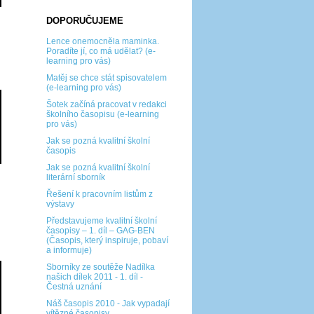
DOPORUČUJEME
Lence onemocněla maminka.
Poradíte jí, co má udělat? (e-
learning pro vás)
Matěj se chce stát spisovatelem
(e-learning pro vás)
Šotek začíná pracovat v redakci
školního časopisu (e-learning
pro vás)
Jak se pozná kvalitní školní
časopis
Jak se pozná kvalitní školní
literární sborník
Řešení k pracovním listům z
výstavy
Představujeme kvalitní školní
časopisy – 1. díl – GAG-BEN
(Časopis, který inspiruje, pobaví
a informuje)
Sborníky ze soutěže Nadílka
našich dílek 2011 - 1. díl -
Čestná uznání
Náš časopis 2010 - Jak vypadají
vítězné časopisy