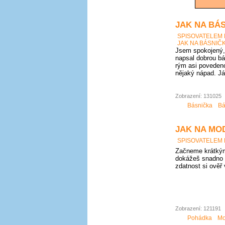
JAK NA BÁS
SPISOVATELEM
JAK NA BÁSNIČK
Jsem spokojený, 
napsal dobrou bá
rým asi povedeno
nějaký nápad. Já
Zobrazení: 131025
Básnička
Bá
JAK NA MO
SPISOVATELEM
Začneme krátkým
dokážeš snadno 
zdatnost si ověř
Zobrazení: 121191
Pohádka
Mo