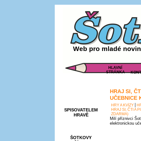
Web pro mladé noviná
HLAVNÍ
STRÁNKA
KONT
HRAJ SI, Č
AKCE A
SOUTĚŽE
UČEBNICE 
HRY A KVÍZY
H
SPISOVATELEM
HRAJ SI, ČTI A
ZDARMA)
HRAVĚ
Milí příznivci Šo
elektronickou uč
ŠOTKOVY