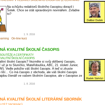
Na schůzku redaktorů školního časopisu dorazil i
Šotek. Chce se stát opravdovým novinářem. Zvládne
to?
Dalibor Dudek
1. 9. 2016
earning
On-line kurz
NÁ KVALITNÍ ŠKOLNÍ ČASOPIS
SOUTĚŽE A CERTIFIKÁTY
VALITNÍ ŠKOLNÍ ČASOPIS
litní školní časopis? Vezměte si svůj oblíbený časopis,
ť už je to Sluníčko, Mateřídouška, ABC, 21. století Junior,
N!). Vedle položte váš školní časopis. A teď si zkuste
 liší… Co má časopis z obchodu, ale váš školní časopis
jdou čtenáři ve vašem školním časopise, ale v časopise ze
Radek Sárközi
1. 8. 2016
NÁ KVALITNÍ ŠKOLNÍ LITERÁRNÍ SBORNÍK
UTĚŽ SBORNÍKŮ