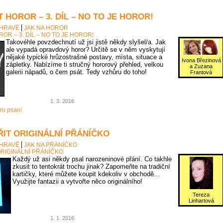
 HOROR – 3. DÍL – NO TO JE HOROR!
 HRAVĚ
JAK NA HOROR
OR – 3. DÍL – NO TO JE HOROR!
Takovéhle povzdechnutí už jsi jistě někdy slyšel/a. Jak
ale vypadá opravdový horor? Určitě se v něm vyskytují
nějaké typické hrůzostrašné postavy, místa, situace a
Ivona Březinová
zápletky. Nabízíme ti stručný hororový přehled, velkou
a Zuzana
galerii nápadů, o čem psát. Tedy vzhůru do toho!
Frantová
1. 3. 2016
ro psaní
ŘIT ORIGINÁLNÍ PŘÁNÍČKO
 HRAVĚ
JAK NA PŘÁNÍČKO
ORIGINÁLNÍ PŘÁNÍČKO
Každý už asi někdy psal narozeninové přání. Co takhle
zkusit to tentokrát trochu jinak? Zapomeňte na tradiční
kartičky, které můžete koupit kdekoliv v obchodě…
Využijte fantazii a vytvořte něco originálního!
Tereza
Linhartová
1. 1. 2016