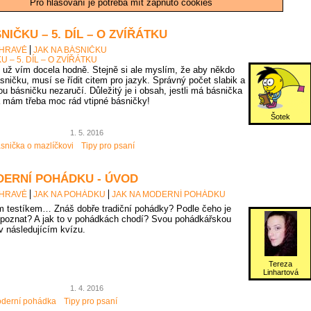
Pro hlasování je potřeba mít zapnuto cookies
NIČKU – 5. DÍL – O ZVÍŘÁTKU
 HRAVĚ
JAK NA BÁSNIČKU
U – 5. DÍL – O ZVÍŘÁTKU
už vím docela hodně. Stejně si ale myslím, že aby někdo
sničku, musí se řídit citem pro jazyk. Správný počet slabik a
u básničku nezaručí. Důležitý je i obsah, jestli má básnička
 mám třeba moc rád vtipné básničky!
Šotek
1. 5. 2016
snička o mazlíčkovi
Tipy pro psaní
DERNÍ POHÁDKU - ÚVOD
 HRAVĚ
JAK NA POHÁDKU
JAK NA MODERNÍ POHÁDKU
 testíkem… Znáš dobře tradiční pohádky? Podle čeho je
poznat? A jak to v pohádkách chodí? Svou pohádkářskou
 v následujícím kvízu.
Tereza
Linhartová
1. 4. 2016
derní pohádka
Tipy pro psaní