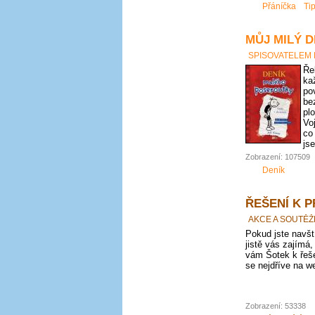
Přáníčka
Ti
MŮJ MILÝ D
SPISOVATELEM
Ře
ka
po
be
pl
Vo
co
js
Zobrazení: 107509
Deník
ŘEŠENÍ K 
AKCE A SOUTĚŽ
Pokud jste navští
jistě vás zajímá,
vám Šotek k řeše
se nejdříve na we
Zobrazení: 53338