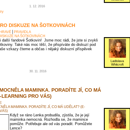
1. 12. 2016
ry
PRO DISKUZE NA ŠOTKOVINÁCH
 HRAVĚ
PRAVIDLA
DISKUZE NA ŠOTKOVINÁCH
 i další fandové Šotkovin! Jsme moc rádi, že jste si zvykli
tkoviny. Také nás moc těší, že přispíváte do diskuzí pod
vaše vzkazy čteme a občas i nějaký diskuzní příspěvek
Ladislava
Whitcroft
30. 11. 2016
MOCNĚLA MAMINKA. PORADÍTE JÍ, CO MÁ
-LEARNING PRO VÁS)
E
ĚLA MAMINKA. PORADÍTE JÍ, CO MÁ UDĚLAT? (E-
VÁS)
Když se ráno Lenka probudila, zjistila, že je její
maminka nemocná. Rozhodla se, že mamince
pomůže. Potřebuje ale od vás poradit. Pomůžete
Lence?