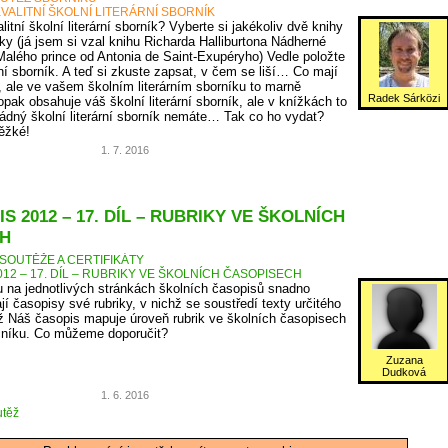
VALITNÍ ŠKOLNÍ LITERÁRNÍ SBORNÍK
itní školní literární sborník? Vyberte si jakékoliv dvě knihy
ky (já jsem si vzal knihu Richarda Halliburtona Nádherné
Malého prince od Antonia de Saint-Exupéryho) Vedle položte
rní sborník. A teď si zkuste zapsat, v čem se liší… Co mají
, ale ve vašem školním literárním sborníku to marně
Radek Sárközi
pak obsahuje váš školní literární sborník, ale v knížkách to
ádný školní literární sborník nemáte… Tak co ho vydat?
těžké!
1. 7. 2016
S 2012 – 17. DÍL – RUBRIKY VE ŠKOLNÍCH
H
SOUTĚŽE A CERTIFIKÁTY
12 – 17. DÍL – RUBRIKY VE ŠKOLNÍCH ČASOPISECH
 na jednotlivých stránkách školních časopisů snadno
jí časopisy své rubriky, v nichž se soustředí texty určitého
 Náš časopis mapuje úroveň rubrik ve školních časopisech
očníku. Co můžeme doporučit?
Zuzana
Dudková
1. 6. 2016
těž