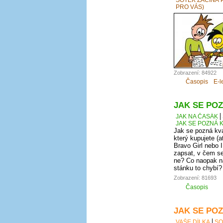
PRO VÁS)
Zobrazení: 84922
Časopis
E-l
JAK SE POZ
JAK NA ČASÁK
JAK SE POZNÁ K
Jak se pozná kva
který kupujete (a
Bravo Girl nebo I
zapsat, v čem se
ne? Co naopak na
stánku to chybí?
Zobrazení: 81693
Časopis
JAK SE POZ
VAŠE DÍLKA
SO