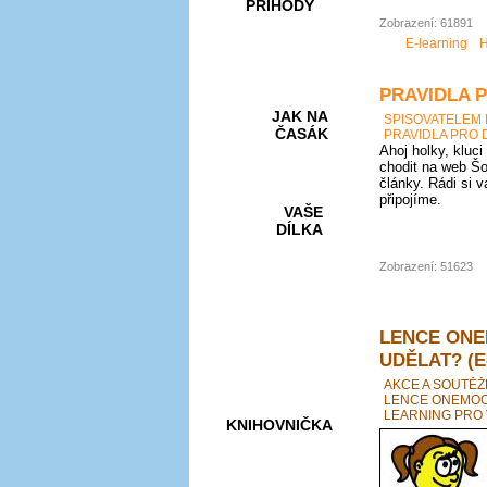
PŘÍHODY
Zobrazení: 61891
E-learning
H
PRAVIDLA 
JAK NA
SPISOVATELEM
ČASÁK
PRAVIDLA PRO 
Ahoj holky, kluci
chodit na web Šo
články. Rádi si 
připojíme.
VAŠE
DÍLKA
Zobrazení: 51623
HRY A
KVÍZY
LENCE ONE
UDĚLAT? (E
AKCE A SOUTĚŽ
LENCE ONEMOCN
LEARNING PRO 
KNIHOVNIČKA