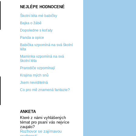
NEJLÉPE HODNOCENÉ
Školní léta mé babičky
Bajka o žábě
Dopoledne s koťaty
Panda a opice
Babička vzpomíná na svá školní
léta
Maminka vzpomíná na svá
školní léta
Prarodiče vzpomínají
Krajina mých snů
Jsem neviditelná
Co pro mě znamená fantazie?
ANKETA
Které z námi vyhlášených
témat pro psaní vás nejvíce
zaujalo?
Rozhovor se zajímavou
osobností...