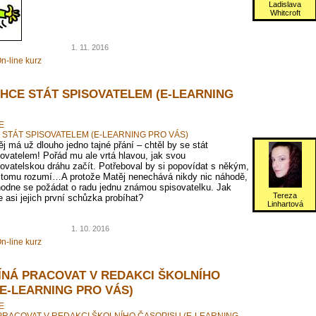
Ladislava
Whitcroft
1. 11. 2016
n-line kurz
CHCE STÁT SPISOVATELEM (E-LEARNING
E
 STÁT SPISOVATELEM (E-LEARNING PRO VÁS)
j má už dlouho jedno tajné přání – chtěl by se stát
ovatelem! Pořád mu ale vrtá hlavou, jak svou
ovatelskou dráhu začít. Potřeboval by si popovídat s někým,
 tomu rozumí…A protože Matěj nenechává nikdy nic náhodě,
hodne se požádat o radu jednu známou spisovatelku. Jak
Tereza
 asi jejich první schůzka probíhat?
Linhartová
1. 10. 2016
n-line kurz
ÍNÁ PRACOVAT V REDAKCI ŠKOLNÍHO
(E-LEARNING PRO VÁS)
E
PRACOVAT V REDAKCI ŠKOLNÍHO ČASOPISU (E-LEARNING