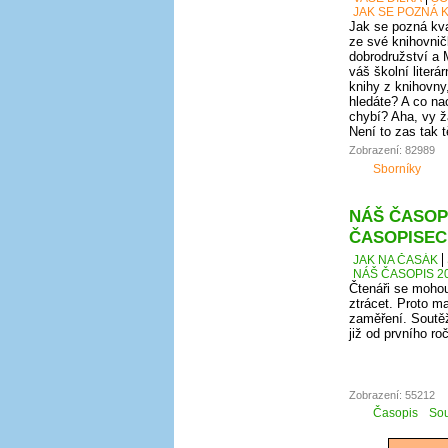
JAK SE POZNÁ K
Jak se pozná kval
ze své knihovnič
dobrodružství a 
váš školní literá
knihy z knihovny
hledáte? A co nao
chybí? Aha, vy ž
Není to zas tak 
Zobrazení: 82989
Sborníky
NÁŠ ČASOPI
ČASOPISEC
JAK NA ČASÁK
NÁŠ ČASOPIS 20
Čtenáři se mohou
ztrácet. Proto ma
zaměření. Soutěž
již od prvního r
Zobrazení: 55212
Časopis
Sou