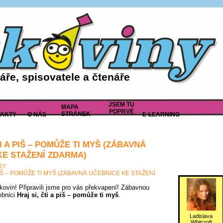
ře, spisovatele a čtenáře
JSEM TU
MAPA
POPRVÉ
STRÁNEK
AKTY
O NÁS
E-LEARNING
TI A PIŠ – POMŮŽE TI MYŠ (ZÁBAVNÁ
KE STAŽENÍ ZDARMA)
RY
 PIŠ – POMŮŽE TI MYŠ (ZÁBAVNÁ UČEBNICE KE STAŽENÍ
tkovin! Připravili jsme pro vás překvapení! Zábavnou
ebnici
Hraj si, čti a piš – pomůže ti myš
.
Ladislava
Whitcroft