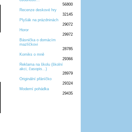
56800
Recenze deskové hry
32145
:D
:D
:D
:D
:D
Plyšák na prázdninách
29072
:D
:D
:D
Horor
29972
:D
:D
:D
Básnička o domácím
mazlíčkovi
:D
:D
:D
28785
Komiks o mně
29366
:D
:D
:D
Reklama na školu (školní
akci, časopis...)
:D
:D
:D
28979
Originální přáníčko
29324
:D
:D
:D
Moderní pohádka
29435
:D
:D
:D
:D
:D
:D