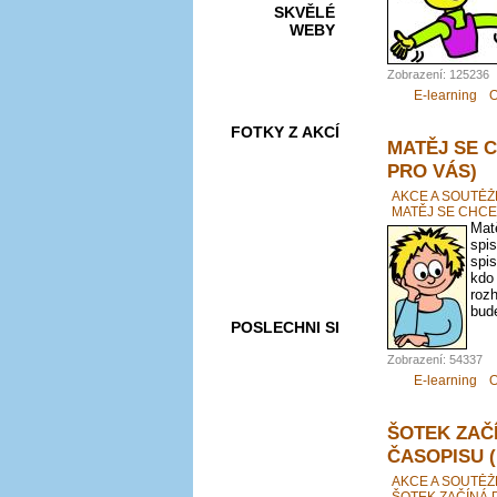
SKVĚLÉ
WEBY
Zobrazení: 125236
E-learning
O
FOTKY Z AKCÍ
MATĚJ SE 
PRO VÁS)
AKCE A SOUTĚŽ
MATĚJ SE CHCE
Matě
VIDEA
spis
spis
kdo
roz
bude
POSLECHNI SI
Zobrazení: 54337
E-learning
O
ŠOTEK ZAČ
ČASOPISU 
AKCE A SOUTĚŽ
ŠOTEK ZAČÍNÁ 