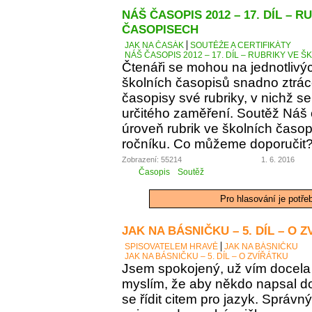
NÁŠ ČASOPIS 2012 – 17. DÍL – 
ČASOPISECH
JAK NA ČASÁK
SOUTĚŽE A CERTIFIKÁTY
NÁŠ ČASOPIS 2012 – 17. DÍL – RUBRIKY VE
Čtenáři se mohou na jednotlivý
školních časopisů snadno ztráce
časopisy své rubriky, v nichž se
určitého zaměření. Soutěž Náš
úroveň rubrik ve školních časop
ročníku. Co můžeme doporučit
Zobrazení: 55214
1. 6. 2016
Časopis
Soutěž
Pro hlasování je potře
JAK NA BÁSNIČKU – 5. DÍL – O 
SPISOVATELEM HRAVĚ
JAK NA BÁSNIČKU
JAK NA BÁSNIČKU – 5. DÍL – O ZVÍŘÁTKU
Jsem spokojený, už vím docela 
myslím, že aby někdo napsal d
se řídit citem pro jazyk. Správn