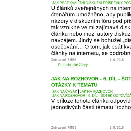
JAK PSÁT KVALITNÍ DISKUZNÍ PŘÍSPĚVKY PO
U článků zveřejněných na inter
čtenářům umožněno, aby publiko
názory v diskuzním fóru pod p
tak vznikne velmi zajímavá dis
článku nebo mezi autory diskuz
navzájem. Jindy se bohužel „d
osočování… O tom, jak psát kva
články na internetu, se podrobn
Zobrazení: 74558
1. 6. 2015
Publicistické žánry
JAK NA ROZHOVOR - 6. DÍL - Š
OTÁZKY K TÉMATU
JAK NA ČASÁK
JAK NA ROZHOVOR
JAK NA ROZHOVOR - 6. DÍL - ŠOTEK ODPOVÍD
V příloze tohoto článku odpoví
jednotlivých částí tématu "rozho
Zobrazení: 76563
1. 5. 2015