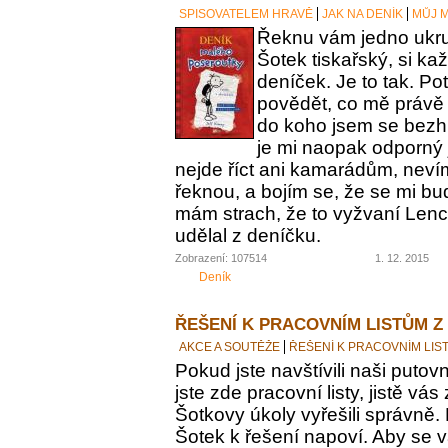
SPISOVATELEM HRAVĚ
JAK NA DENÍK
MŮJ M
Řeknu vám jedno ukrut
Šotek tiskařský, si ka
deníček. Je to tak. Po
povědět, co mě právě 
do koho jsem se bezh
je mi naopak odporný 
nejde říct ani kamarádům, nevím
řeknou, a bojím se, že se mi bu
mám strach, že to vyžvaní Lence
udělal z deníčku.
Zobrazení: 107514
1. 12. 2015
Deník
ŘEŠENÍ K PRACOVNÍM LISTŮM Z
AKCE A SOUTĚŽE
ŘEŠENÍ K PRACOVNÍM LIS
Pokud jste navštívili naši putovn
jste zde pracovní listy, jistě vás z
Šotkovy úkoly vyřešili správně.
Šotek k řešení napoví. Aby se v