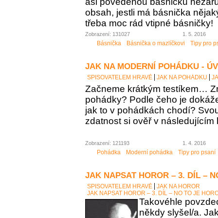
asi povedenou básničku nezaručí
obsah, jestli má básnička něja
třeba moc rád vtipné básničky!
Zobrazení: 131027
1. 5. 2016
Básnička
Básnička o mazlíčkovi
Tipy pro p
JAK NA MODERNÍ POHÁDKU - Ú
SPISOVATELEM HRAVĚ
JAK NA POHÁDKU
J
Začneme krátkým testíkem… Zn
pohádky? Podle čeho je dokáž
jak to v pohádkách chodí? Sv
zdatnost si ověř v následujícím 
Zobrazení: 121193
1. 4. 2016
Pohádka
Moderní pohádka
Tipy pro psaní
JAK NAPSAT HOROR – 3. DÍL – 
SPISOVATELEM HRAVĚ
JAK NA HOROR
JAK NAPSAT HOROR – 3. DÍL – NO TO JE HOR
Takovéhle povzdech
někdy slyšel/a. Ja