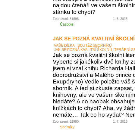
najdou čtenáři ve vašem školní
stánku to chybí?
Zobrazení: 81696
1. 8. 2016
Časopis
JAK SE POZNÁ KVALITNÍ ŠKOLNÍ
VAŠE DÍLKA
SOUTĚŽ SBORNÍKŮ
JAK SE POZNÁ KVALITNÍ ŠKOLNÍ LITERÁRNÍ 
Jak se pozná kvalitní školní lite
Vyberte si jakékoliv dvě knihy z
jsem si vzal knihu Richarda Ha
dobrodružství a Malého prince o
Exupéryho) Vedle položte váš ško
sborník. A teď si zkuste zapsat,
knihovny, ale ve vašem školním 
hledáte? A co naopak obsahuje vá
knížkách to chybí? Aha, vy žádný
nemáte… Tak co ho vydat? Není 
Zobrazení: 82990
1. 7. 2016
Sborníky