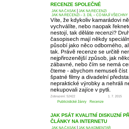
RECENZE SPOLEČNÉ
JAK NA ČASÁK
JAK NA RECENZI
JAK NA RECENZI – 3. DÍL – CO MAJÍ VŠECH
Víte, že kdykoliv kamarádovi ně
vychválíte, nebo naopak řeknete
nestojí, tak děláte recenzi? Dru
časopisech mají někdy speciáln
působí jako něco odborného, al
tak. Právě recenze se určitě ne
nejpřirozenější způsob, jak něko
zábavné, nebo čím se nemá cen
čteme - abychom nemuseli číst 
špatné filmy a divadelní předst
nepraktické výrobky a nehráli 
nekupovali zajíce v pytli.
Zobrazení: 52422
1. 7. 2015
Publicistické žánry
Recenze
JAK PSÁT KVALITNÍ DISKUZNÍ P
ČLÁNKY NA INTERNETU
JAK NA ČASÁK
JAK NA KOMENTÁŘ