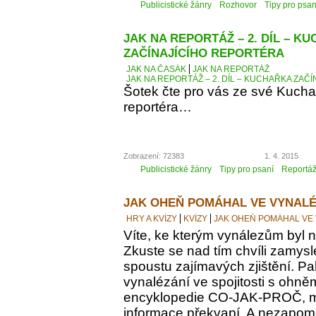
Publicistické žánry
Rozhovor
Tipy pro psan
JAK NA REPORTÁŽ – 2. DÍL – K
ZAČÍNAJÍCÍHO REPORTÉRA
JAK NA ČASÁK
JAK NA REPORTÁŽ
JAK NA REPORTÁŽ – 2. DÍL – KUCHAŘKA ZAČ
Šotek čte pro vás ze své Kucha
reportéra…
Zobrazení: 72383
1. 4. 2015
Publicistické žánry
Tipy pro psaní
Reportá
JAK OHEŇ POMÁHAL VE VYNALÉ
HRY A KVÍZY
KVÍZY
JAK OHEŇ POMÁHAL VE
Víte, ke kterým vynálezům byl
Zkuste se nad tím chvíli zamyslet
spoustu zajímavých zjištění. Pak
vynalézání ve spojitosti s ohně
encyklopedie CO-JAK-PROČ, m
informace překvapí. A nezapomeň