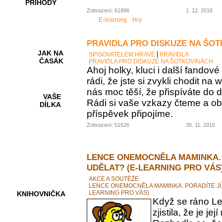
PŘÍHODY
Zobrazení: 61896
1. 12. 2016
E-learning
Hry
PRAVIDLA PRO DISKUZE NA ŠO
JAK NA
SPISOVATELEM HRAVĚ
PRAVIDLA
ČASÁK
PRAVIDLA PRO DISKUZE NA ŠOTKOVINÁCH
Ahoj holky, kluci i další fando
rádi, že jste si zvykli chodit na
nás moc těší, že přispíváte do d
VAŠE
Rádi si vaše vzkazy čteme a ob
DÍLKA
příspěvek připojíme.
Zobrazení: 51626
30. 11. 2016
HRY A
KVÍZY
LENCE ONEMOCNĚLA MAMINKA. 
UDĚLAT? (E-LEARNING PRO VÁS
AKCE A SOUTĚŽE
LENCE ONEMOCNĚLA MAMINKA. PORADÍTE JÍ,
LEARNING PRO VÁS)
KNIHOVNIČKA
Když se ráno Le
zjistila, že je 