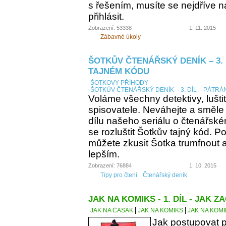
s řešením, musíte se nejdříve n
přihlásit.
Zobrazení: 53338
1. 11. 2015
Zábavné úkoly
ŠOTKŮV ČTENÁŘSKÝ DENÍK – 3. 
TAJNÉM KÓDU
ŠOTKOVY PŘÍHODY
ŠOTKŮV ČTENÁŘSKÝ DENÍK – 3. DÍL – PÁTRÁ
Voláme všechny detektivy, lušti
spisovatele. Neváhejte a směle
dílu našeho seriálu o čtenářsk
se rozluštit Šotkův tajný kód. Po
můžete zkusit Šotka trumfnout a 
lepším.
Zobrazení: 76884
1. 10. 2015
Tipy pro čtení
Čtenářský deník
JAK NA KOMIKS - 1. DÍL - JAK ZA
JAK NA ČASÁK
JAK NA KOMIKS
JAK NA KOMIK
Jak postupovat p