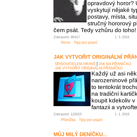
opravdový horor? 
vyskytují nějaké t
postavy, místa, sit
stručný hororový p
čem psát. Tedy vzhůru do toho!
Zobrazení: 95417
1. 3. 2016
Horor
Tipy pro psaní
JAK VYTVOŘIT ORIGINÁLNÍ PŘÁ
SPISOVATELEM HRAVĚ
JAK NA PŘÁNÍČKO
JAK VYTVOŘIT ORIGINÁLNÍ PŘÁNÍČKO
Každý už asi něk
narozeninové přán
to tentokrát troc
na tradiční karti
koupit kdekoliv 
fantazii a vytvořt
Zobrazení: 122023
1. 1. 2016
Přáníčka
Tipy pro psaní
MŮJ MILÝ DENÍČKU...