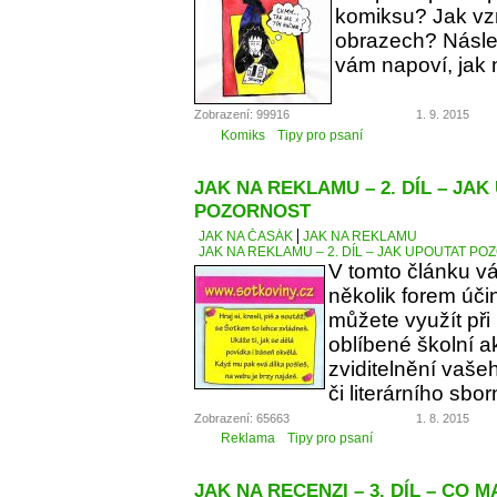
komiksu? Jak vzn
obrazech? Násle
vám napoví, jak 
Zobrazení: 99916
1. 9. 2015
Komiks
Tipy pro psaní
JAK NA REKLAMU – 2. DÍL – JA
POZORNOST
JAK NA ČASÁK
JAK NA REKLAMU
JAK NA REKLAMU – 2. DÍL – JAK UPOUTAT P
V tomto článku v
několik forem úči
můžete využít při
oblíbené školní a
zviditelnění vaše
či literárního sbor
Zobrazení: 65663
1. 8. 2015
Reklama
Tipy pro psaní
JAK NA RECENZI – 3. DÍL – CO 