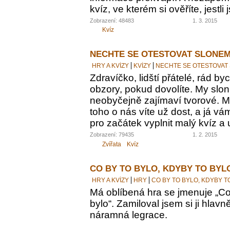
kvíz, ve kterém si ověříte, jestl
Zobrazení: 48483
1. 3. 2015
Kvíz
NECHTE SE OTESTOVAT SLONEM
HRY A KVÍZY
KVÍZY
NECHTE SE OTESTOVAT
Zdravíčko, lidští přátelé, rád by
obzory, pokud dovolíte. My sloni
neobyčejně zajímaví tvorové. M
toho o nás víte už dost, a já vám
pro začátek vyplnit malý kvíz a 
Zobrazení: 79435
1. 2. 2015
Zvířata
Kvíz
CO BY TO BYLO, KDYBY TO BYL
HRY A KVÍZY
HRY
CO BY TO BYLO, KDYBY T
Má oblíbená hra se jmenuje „Co 
bylo“. Zamiloval jsem si ji hlavn
náramná legrace.