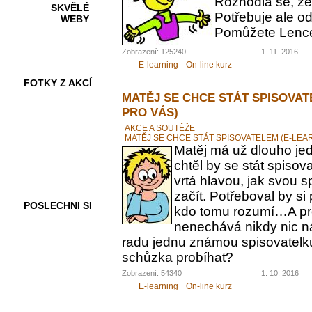
Rozhodla se, ž
SKVĚLÉ
Potřebuje ale od
WEBY
Pomůžete Lenc
Zobrazení: 125240
1. 11. 2016
E-learning
On-line kurz
FOTKY Z AKCÍ
MATĚJ SE CHCE STÁT SPISOVAT
PRO VÁS)
AKCE A SOUTĚŽE
MATĚJ SE CHCE STÁT SPISOVATELEM (E-LEA
VIDEA
Matěj má už dlouho jed
chtěl by se stát spiso
vrtá hlavou, jak svou 
začít. Potřeboval by s
POSLECHNI SI
kdo tomu rozumí…A pr
nenechává nikdy nic n
radu jednu známou spisovatelku.
schůzka probíhat?
Zobrazení: 54340
1. 10. 2016
E-learning
On-line kurz