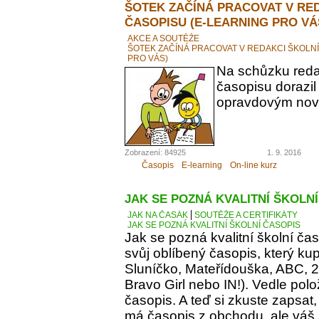
ŠOTEK ZAČÍNÁ PRACOVAT V RE
ČASOPISU (E-LEARNING PRO VÁ
AKCE A SOUTĚŽE
ŠOTEK ZAČÍNÁ PRACOVAT V REDAKCI ŠKOLN
PRO VÁS)
Na schůzku reda
časopisu dorazil
opravdovým novi
Zobrazení: 84925
1. 9. 2016
Časopis
E-learning
On-line kurz
JAK SE POZNÁ KVALITNÍ ŠKOLN
JAK NA ČASÁK
SOUTĚŽE A CERTIFIKÁTY
JAK SE POZNÁ KVALITNÍ ŠKOLNÍ ČASOPIS
Jak se pozná kvalitní školní ča
svůj oblíbený časopis, který kupu
Sluníčko, Mateřídouška, ABC, 21.
Bravo Girl nebo IN!). Vedle polo
časopis. A teď si zkuste zapsat
má časopis z obchodu, ale váš