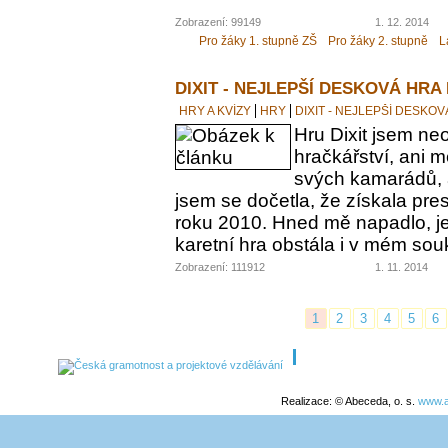
Zobrazení: 99149
1. 12. 2014
Pro žáky 1. stupně ZŠ
Pro žáky 2. stupně
L
DIXIT - NEJLEPŠÍ DESKOVÁ HRA
HRY A KVÍZY
HRY
DIXIT - NEJLEPŠÍ DESKO
Hru Dixit jsem neo
hračkářství, ani 
svých kamarádů, a
jsem se dočetla, že získala pre
roku 2010. Hned mě napadlo, jes
karetní hra obstála i v mém s
Zobrazení: 111912
1. 11. 2014
1
2
3
4
5
6
Realizace: © Abeceda, o. s.
www.a