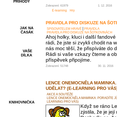
PŘÍHODY
Zobrazení: 61979
1. 12. 2016
E-learning
Hry
PRAVIDLA PRO DISKUZE NA ŠO
JAK NA
SPISOVATELEM HRAVĚ
PRAVIDLA
ČASÁK
PRAVIDLA PRO DISKUZE NA ŠOTKOVINÁCH
Ahoj holky, kluci i další fando
rádi, že jste si zvykli chodit na
nás moc těší, že přispíváte do d
VAŠE
Rádi si vaše vzkazy čteme a ob
DÍLKA
příspěvek připojíme.
Zobrazení: 51748
30. 11. 2016
HRY A
KVÍZY
LENCE ONEMOCNĚLA MAMINKA. 
UDĚLAT? (E-LEARNING PRO VÁS
AKCE A SOUTĚŽE
LENCE ONEMOCNĚLA MAMINKA. PORADÍTE JÍ,
LEARNING PRO VÁS)
KNIHOVNIČKA
Když se ráno Le
zjistila, že je 