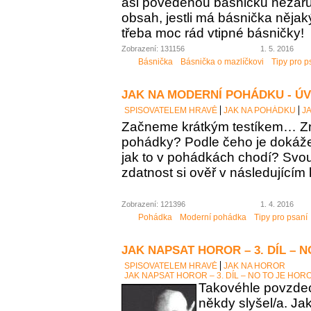
asi povedenou básničku nezaručí
obsah, jestli má básnička něja
třeba moc rád vtipné básničky!
Zobrazení: 131156
1. 5. 2016
Básnička
Básnička o mazlíčkovi
Tipy pro p
JAK NA MODERNÍ POHÁDKU - Ú
SPISOVATELEM HRAVĚ
JAK NA POHÁDKU
J
Začneme krátkým testíkem… Zn
pohádky? Podle čeho je dokáž
jak to v pohádkách chodí? Sv
zdatnost si ověř v následujícím 
Zobrazení: 121396
1. 4. 2016
Pohádka
Moderní pohádka
Tipy pro psaní
JAK NAPSAT HOROR – 3. DÍL – 
SPISOVATELEM HRAVĚ
JAK NA HOROR
JAK NAPSAT HOROR – 3. DÍL – NO TO JE HOR
Takovéhle povzdech
někdy slyšel/a. Ja