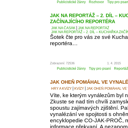
Publicistické žánry
Rozhovor
Tipy pro psan
JAK NA REPORTÁŽ – 2. DÍL – K
ZAČÍNAJÍCÍHO REPORTÉRA
JAK NA ČASÁK
JAK NA REPORTÁŽ
JAK NA REPORTÁŽ – 2. DÍL – KUCHAŘKA ZAČ
Šotek čte pro vás ze své Kucha
reportéra…
Zobrazení: 72536
1. 4. 2015
Publicistické žánry
Tipy pro psaní
Reportá
JAK OHEŇ POMÁHAL VE VYNALÉ
HRY A KVÍZY
KVÍZY
JAK OHEŇ POMÁHAL VE
Víte, ke kterým vynálezům byl
Zkuste se nad tím chvíli zamyslet
spoustu zajímavých zjištění. Pak
vynalézání ve spojitosti s ohně
encyklopedie CO-JAK-PROČ, m
informace překvapí. A nezapomeň