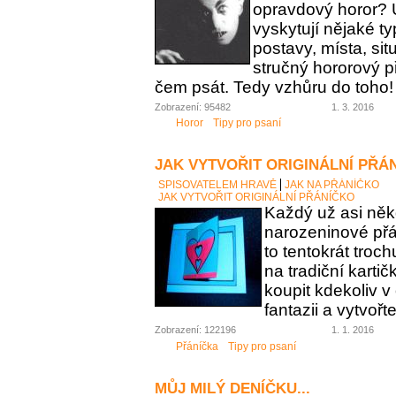
opravdový horor? 
vyskytují nějaké t
postavy, místa, sit
stručný hororový p
čem psát. Tedy vzhůru do toho!
Zobrazení: 95482
1. 3. 2016
Horor
Tipy pro psaní
JAK VYTVOŘIT ORIGINÁLNÍ PŘÁ
SPISOVATELEM HRAVĚ
JAK NA PŘÁNÍČKO
JAK VYTVOŘIT ORIGINÁLNÍ PŘÁNÍČKO
Každý už asi něk
narozeninové přán
to tentokrát troc
na tradiční karti
koupit kdekoliv 
fantazii a vytvořt
Zobrazení: 122196
1. 1. 2016
Přáníčka
Tipy pro psaní
MŮJ MILÝ DENÍČKU...