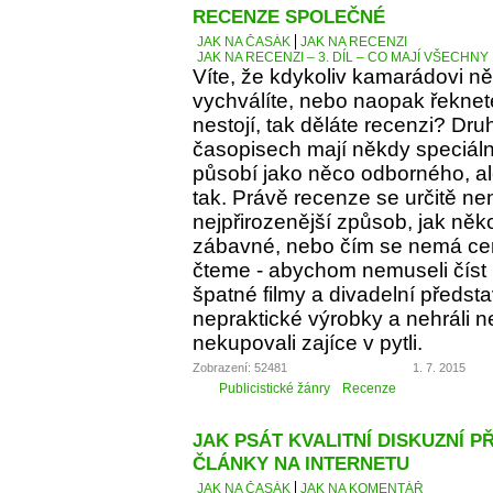
RECENZE SPOLEČNÉ
JAK NA ČASÁK
JAK NA RECENZI
JAK NA RECENZI – 3. DÍL – CO MAJÍ VŠECH
Víte, že kdykoliv kamarádovi ně
vychválíte, nebo naopak řeknete
nestojí, tak děláte recenzi? Dru
časopisech mají někdy speciáln
působí jako něco odborného, al
tak. Právě recenze se určitě ne
nejpřirozenější způsob, jak něko
zábavné, nebo čím se nemá cen
čteme - abychom nemuseli číst 
špatné filmy a divadelní předst
nepraktické výrobky a nehráli 
nekupovali zajíce v pytli.
Zobrazení: 52481
1. 7. 2015
Publicistické žánry
Recenze
JAK PSÁT KVALITNÍ DISKUZNÍ P
ČLÁNKY NA INTERNETU
JAK NA ČASÁK
JAK NA KOMENTÁŘ