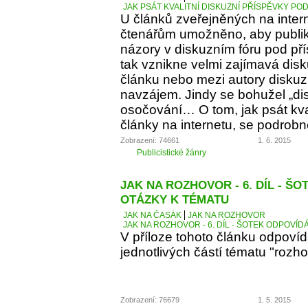
JAK PSÁT KVALITNÍ DISKUZNÍ PŘÍSPĚVKY PO
U článků zveřejněných na inter
čtenářům umožněno, aby publiko
názory v diskuzním fóru pod p
tak vznikne velmi zajímavá dis
článku nebo mezi autory diskuz
navzájem. Jindy se bohužel „d
osočování… O tom, jak psát kva
články na internetu, se podrobn
Zobrazení: 74661
1. 6. 2015
Publicistické žánry
JAK NA ROZHOVOR - 6. DÍL - Š
OTÁZKY K TÉMATU
JAK NA ČASÁK
JAK NA ROZHOVOR
JAK NA ROZHOVOR - 6. DÍL - ŠOTEK ODPOVÍD
V příloze tohoto článku odpoví
jednotlivých částí tématu "rozho
Zobrazení: 76679
1. 5. 2015