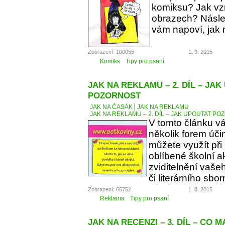
komiksu? Jak vzn
obrazech? Násle
vám napoví, jak 
Zobrazení: 100055
1. 9. 2015
Komiks
Tipy pro psaní
JAK NA REKLAMU – 2. DÍL – JA
POZORNOST
JAK NA ČASÁK
JAK NA REKLAMU
JAK NA REKLAMU – 2. DÍL – JAK UPOUTAT P
V tomto článku v
několik forem úči
můžete využít při
oblíbené školní a
zviditelnění vaše
či literárního sbor
Zobrazení: 65752
1. 8. 2015
Reklama
Tipy pro psaní
JAK NA RECENZI – 3. DÍL – CO 