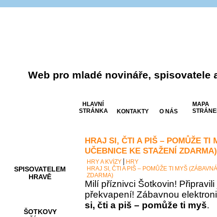
Web pro mladé novináře, spisovatele 
HLAVNÍ
MAPA
STRÁNKA
STRÁNE
KONTAKTY
O NÁS
HRAJ SI, ČTI A PIŠ – POMŮŽE T
AKCE A
SOUTĚŽE
UČEBNICE KE STAŽENÍ ZDARMA)
HRY A KVÍZY
HRY
SPISOVATELEM
HRAJ SI, ČTI A PIŠ – POMŮŽE TI MYŠ (ZÁBAV
ZDARMA)
HRAVĚ
Milí příznivci Šotkovin! Připravil
překvapení! Zábavnou elektron
si, čti a piš – pomůže ti myš
.
ŠOTKOVY