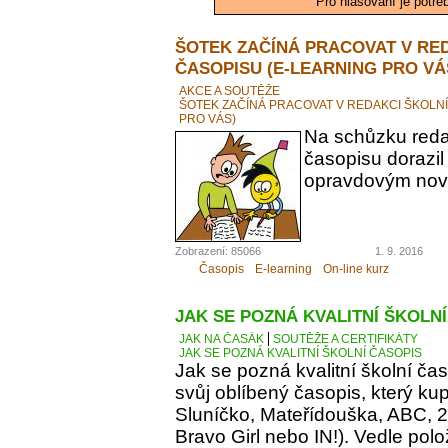
Pro hlasování je potře
ŠOTEK ZAČÍNÁ PRACOVAT V RE
ČASOPISU (E-LEARNING PRO VÁ
AKCE A SOUTĚŽE
ŠOTEK ZAČÍNÁ PRACOVAT V REDAKCI ŠKOLN
PRO VÁS)
Na schůzku reda
časopisu dorazil
opravdovým novi
Zobrazení: 85066
1. 9. 2016
Časopis
E-learning
On-line kurz
JAK SE POZNÁ KVALITNÍ ŠKOLN
JAK NA ČASÁK
SOUTĚŽE A CERTIFIKÁTY
JAK SE POZNÁ KVALITNÍ ŠKOLNÍ ČASOPIS
Jak se pozná kvalitní školní ča
svůj oblíbený časopis, který kupu
Sluníčko, Mateřídouška, ABC, 21.
Bravo Girl nebo IN!). Vedle polo