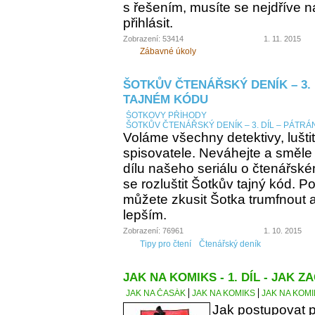
s řešením, musíte se nejdříve n
přihlásit.
Zobrazení: 53414
1. 11. 2015
Zábavné úkoly
ŠOTKŮV ČTENÁŘSKÝ DENÍK – 3. 
TAJNÉM KÓDU
ŠOTKOVY PŘÍHODY
ŠOTKŮV ČTENÁŘSKÝ DENÍK – 3. DÍL – PÁTRÁ
Voláme všechny detektivy, lušti
spisovatele. Neváhejte a směle
dílu našeho seriálu o čtenářsk
se rozluštit Šotkův tajný kód. Po
můžete zkusit Šotka trumfnout a 
lepším.
Zobrazení: 76961
1. 10. 2015
Tipy pro čtení
Čtenářský deník
JAK NA KOMIKS - 1. DÍL - JAK ZA
JAK NA ČASÁK
JAK NA KOMIKS
JAK NA KOMIK
Jak postupovat p