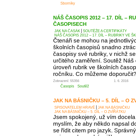
Sborníky
NÁŠ ČASOPIS 2012 – 17. DÍL – 
ČASOPISECH
JAK NA ČASÁK
SOUTĚŽE A CERTIFIKÁTY
NÁŠ ČASOPIS 2012 – 17. DÍL – RUBRIKY VE
Čtenáři se mohou na jednotlivý
školních časopisů snadno ztráce
časopisy své rubriky, v nichž se
určitého zaměření. Soutěž Náš
úroveň rubrik ve školních časop
ročníku. Co můžeme doporučit
Zobrazení: 55356
1. 6. 2016
Časopis
Soutěž
JAK NA BÁSNIČKU – 5. DÍL – O 
SPISOVATELEM HRAVĚ
JAK NA BÁSNIČKU
JAK NA BÁSNIČKU – 5. DÍL – O ZVÍŘÁTKU
Jsem spokojený, už vím docela 
myslím, že aby někdo napsal d
se řídit citem pro jazyk. Správn