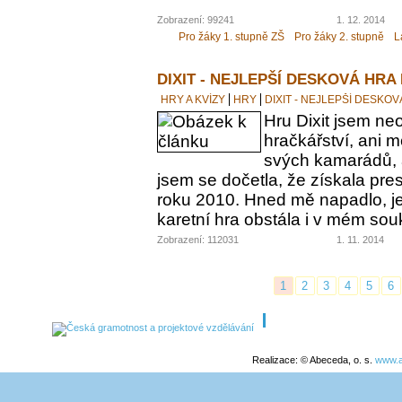
Zobrazení: 99241
1. 12. 2014
Pro žáky 1. stupně ZŠ
Pro žáky 2. stupně
L
DIXIT - NEJLEPŠÍ DESKOVÁ HRA
HRY A KVÍZY
HRY
DIXIT - NEJLEPŠÍ DESKO
Hru Dixit jsem neo
hračkářství, ani 
svých kamarádů, a
jsem se dočetla, že získala pre
roku 2010. Hned mě napadlo, jes
karetní hra obstála i v mém s
Zobrazení: 112031
1. 11. 2014
1
2
3
4
5
6
Realizace: © Abeceda, o. s.
www.a