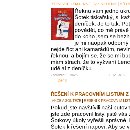
SPISOVATELEM HRAVĚ
JAK NA DENÍK
MŮJ M
Řeknu vám jedno ukrut
Šotek tiskařský, si ka
deníček. Je to tak. Po
povědět, co mě právě 
do koho jsem se bezh
je mi naopak odporný 
nejde říct ani kamarádům, nevím
řeknou, a bojím se, že se mi bu
mám strach, že to vyžvaní Lence
udělal z deníčku.
Zobrazení: 107623
1. 12. 2015
Deník
ŘEŠENÍ K PRACOVNÍM LISTŮM Z
AKCE A SOUTĚŽE
ŘEŠENÍ K PRACOVNÍM LIS
Pokud jste navštívili naši putovn
jste zde pracovní listy, jistě vás z
Šotkovy úkoly vyřešili správně.
Šotek k řešení napoví. Aby se v