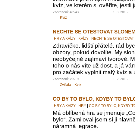
kvíz, ve kterém si ověříte, jestl
Zobrazení: 48543
1. 3. 2015
Kvíz
NECHTE SE OTESTOVAT SLONEM
HRY A KVÍZY
KVÍZY
NECHTE SE OTESTOVAT
Zdravíčko, lidští přátelé, rád by
obzory, pokud dovolíte. My sloni
neobyčejně zajímaví tvorové. M
toho o nás víte už dost, a já vám
pro začátek vyplnit malý kvíz a 
Zobrazení: 79519
1. 2. 2015
Zvířata
Kvíz
CO BY TO BYLO, KDYBY TO BYL
HRY A KVÍZY
HRY
CO BY TO BYLO, KDYBY T
Má oblíbená hra se jmenuje „Co 
bylo“. Zamiloval jsem si ji hlavn
náramná legrace.