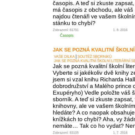
časopis. A teď si zkuste zapsat
má časopis z obchodu, ale váš
najdou čtenáři ve vašem školní
stánku to chybí?
Zobrazení: 81791
1. 8. 2016
Časopis
JAK SE POZNÁ KVALITNÍ ŠKOLNÍ
VAŠE DÍLKA
SOUTĚŽ SBORNÍKŮ
JAK SE POZNÁ KVALITNÍ ŠKOLNÍ LITERÁRNÍ 
Jak se pozná kvalitní školní lite
Vyberte si jakékoliv dvě knihy z
jsem si vzal knihu Richarda Ha
dobrodružství a Malého prince o
Exupéryho) Vedle položte váš ško
sborník. A teď si zkuste zapsat,
knihovny, ale ve vašem školním 
hledáte? A co naopak obsahuje vá
knížkách to chybí? Aha, vy žádný
nemáte… Tak co ho vydat? Není 
Zobrazení: 83105
1. 7. 2016