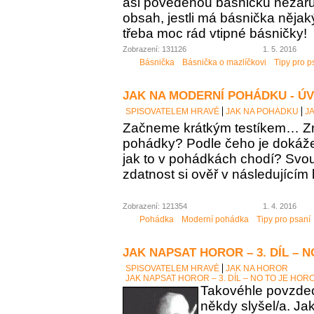
asi povedenou básničku nezaručí
obsah, jestli má básnička něja
třeba moc rád vtipné básničky!
Zobrazení: 131126
1. 5. 2016
Básnička
Básnička o mazlíčkovi
Tipy pro p
JAK NA MODERNÍ POHÁDKU - Ú
SPISOVATELEM HRAVĚ
JAK NA POHÁDKU
J
Začneme krátkým testíkem… Zn
pohádky? Podle čeho je dokáž
jak to v pohádkách chodí? Sv
zdatnost si ověř v následujícím 
Zobrazení: 121354
1. 4. 2016
Pohádka
Moderní pohádka
Tipy pro psaní
JAK NAPSAT HOROR – 3. DÍL – 
SPISOVATELEM HRAVĚ
JAK NA HOROR
JAK NAPSAT HOROR – 3. DÍL – NO TO JE HOR
Takovéhle povzdech
někdy slyšel/a. Ja