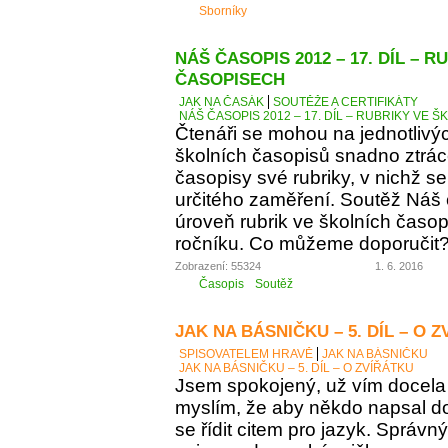
Sborníky
NÁŠ ČASOPIS 2012 – 17. DÍL – 
ČASOPISECH
JAK NA ČASÁK
SOUTĚŽE A CERTIFIKÁTY
NÁŠ ČASOPIS 2012 – 17. DÍL – RUBRIKY VE
Čtenáři se mohou na jednotlivý
školních časopisů snadno ztráce
časopisy své rubriky, v nichž se
určitého zaměření. Soutěž Náš
úroveň rubrik ve školních časop
ročníku. Co můžeme doporučit
Zobrazení: 55324
1. 6. 2016
Časopis
Soutěž
JAK NA BÁSNIČKU – 5. DÍL – O 
SPISOVATELEM HRAVĚ
JAK NA BÁSNIČKU
JAK NA BÁSNIČKU – 5. DÍL – O ZVÍŘÁTKU
Jsem spokojený, už vím docela 
myslím, že aby někdo napsal d
se řídit citem pro jazyk. Správn