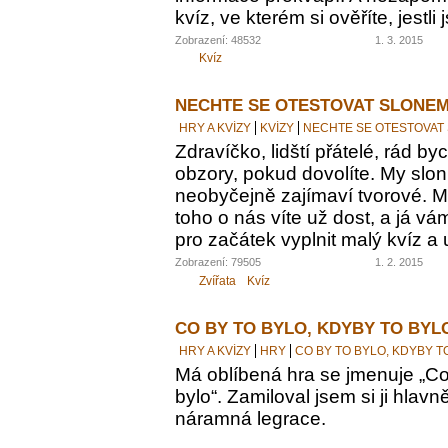
kvíz, ve kterém si ověříte, jestl
Zobrazení: 48532
1. 3. 2015
Kvíz
NECHTE SE OTESTOVAT SLONEM
HRY A KVÍZY
KVÍZY
NECHTE SE OTESTOVAT
Zdravíčko, lidští přátelé, rád by
obzory, pokud dovolíte. My sloni
neobyčejně zajímaví tvorové. M
toho o nás víte už dost, a já vám
pro začátek vyplnit malý kvíz a 
Zobrazení: 79505
1. 2. 2015
Zvířata
Kvíz
CO BY TO BYLO, KDYBY TO BYL
HRY A KVÍZY
HRY
CO BY TO BYLO, KDYBY T
Má oblíbená hra se jmenuje „Co 
bylo“. Zamiloval jsem si ji hlavn
náramná legrace.