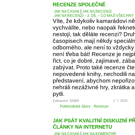
RECENZE SPOLEČNÉ
JAK NA ČASÁK
JAK NA RECENZI
JAK NA RECENZI – 3. DÍL – CO MAJÍ VŠECH
Víte, že kdykoliv kamarádovi ně
vychválíte, nebo naopak řeknete
nestojí, tak děláte recenzi? Dru
časopisech mají někdy speciáln
odborného, ale není to vždycky 
není třeba bát! Recenze je nejp
říct, co je dobré, zajímavé, z
zabývat. Proto také recenze čt
nepovedené knihy, nechodili na 
představení, abychom nepořizov
nehráli nezáživné hry, zkrátka
pytli.
Zobrazení: 52469
1. 7. 2015
Publicistické žánry
Recenze
JAK PSÁT KVALITNÍ DISKUZNÍ P
ČLÁNKY NA INTERNETU
JAK NA ČASÁK
JAK NA KOMENTÁŘ