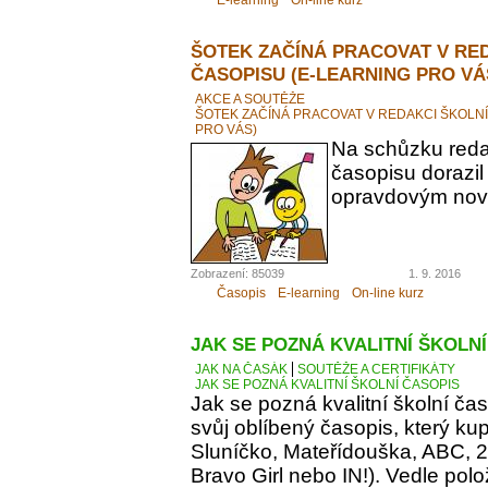
ŠOTEK ZAČÍNÁ PRACOVAT V RE
ČASOPISU (E-LEARNING PRO VÁ
AKCE A SOUTĚŽE
ŠOTEK ZAČÍNÁ PRACOVAT V REDAKCI ŠKOLN
PRO VÁS)
Na schůzku reda
časopisu dorazil
opravdovým novi
Zobrazení: 85039
1. 9. 2016
Časopis
E-learning
On-line kurz
JAK SE POZNÁ KVALITNÍ ŠKOLN
JAK NA ČASÁK
SOUTĚŽE A CERTIFIKÁTY
JAK SE POZNÁ KVALITNÍ ŠKOLNÍ ČASOPIS
Jak se pozná kvalitní školní ča
svůj oblíbený časopis, který kupu
Sluníčko, Mateřídouška, ABC, 21.
Bravo Girl nebo IN!). Vedle polo