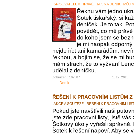
SPISOVATELEM HRAVĚ
JAK NA DENÍK
MŮJ M
Řeknu vám jedno ukrut
Šotek tiskařský, si ka
deníček. Je to tak. Po
povědět, co mě právě 
do koho jsem se bezh
je mi naopak odporný 
nejde říct ani kamarádům, nevím
řeknou, a bojím se, že se mi bu
mám strach, že to vyžvaní Lence
udělal z deníčku.
Zobrazení: 107587
1. 12. 2015
Deník
ŘEŠENÍ K PRACOVNÍM LISTŮM Z
AKCE A SOUTĚŽE
ŘEŠENÍ K PRACOVNÍM LIS
Pokud jste navštívili naši putovn
jste zde pracovní listy, jistě vás z
Šotkovy úkoly vyřešili správně.
Šotek k řešení napoví. Aby se v