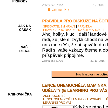
PŘÍHODY
Zobrazení: 61957
1. 12. 2016
E-learning
Hry
PRAVIDLA PRO DISKUZE NA ŠO
JAK NA
SPISOVATELEM HRAVĚ
PRAVIDLA
ČASÁK
PRAVIDLA PRO DISKUZE NA ŠOTKOVINÁCH
Ahoj holky, kluci i další fando
rádi, že jste si zvykli chodit na
nás moc těší, že přispíváte do d
VAŠE
Rádi si vaše vzkazy čteme a ob
DÍLKA
příspěvek připojíme.
Zobrazení: 51710
30. 11. 2016
HRY A
KVÍZY
Pro hlasování je potře
LENCE ONEMOCNĚLA MAMINKA. 
UDĚLAT? (E-LEARNING PRO VÁS
KNIHOVNIČKA
AKCE A SOUTĚŽE
LENCE ONEMOCNĚLA MAMINKA. PORADÍTE JÍ,
LEARNING PRO VÁS)
Když se ráno Le