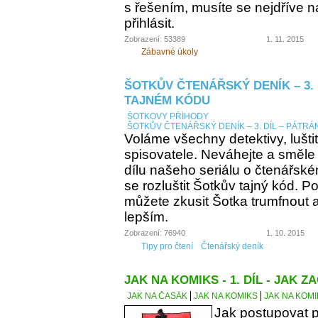
s řešením, musíte se nejdříve n
přihlásit.
Zobrazení: 53389
1. 11. 2015
Zábavné úkoly
ŠOTKŮV ČTENÁŘSKÝ DENÍK – 3. 
TAJNÉM KÓDU
ŠOTKOVY PŘÍHODY
ŠOTKŮV ČTENÁŘSKÝ DENÍK – 3. DÍL – PÁTRÁ
Voláme všechny detektivy, lušti
spisovatele. Neváhejte a směle
dílu našeho seriálu o čtenářsk
se rozluštit Šotkův tajný kód. Po
můžete zkusit Šotka trumfnout a 
lepším.
Zobrazení: 76940
1. 10. 2015
Tipy pro čtení
Čtenářský deník
JAK NA KOMIKS - 1. DÍL - JAK ZA
JAK NA ČASÁK
JAK NA KOMIKS
JAK NA KOMIK
Jak postupovat p