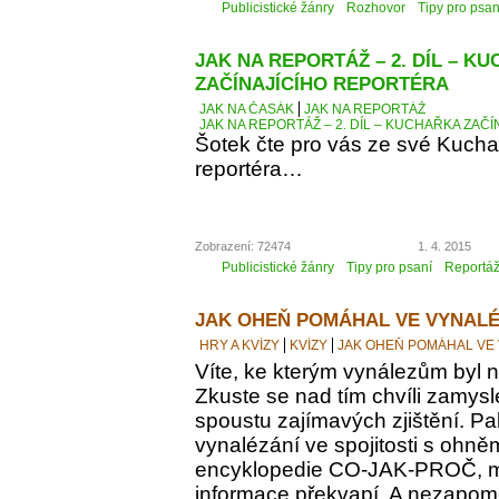
Publicistické žánry
Rozhovor
Tipy pro psan
JAK NA REPORTÁŽ – 2. DÍL – K
ZAČÍNAJÍCÍHO REPORTÉRA
JAK NA ČASÁK
JAK NA REPORTÁŽ
JAK NA REPORTÁŽ – 2. DÍL – KUCHAŘKA ZAČ
Šotek čte pro vás ze své Kucha
reportéra…
Zobrazení: 72474
1. 4. 2015
Publicistické žánry
Tipy pro psaní
Reportá
JAK OHEŇ POMÁHAL VE VYNALÉ
HRY A KVÍZY
KVÍZY
JAK OHEŇ POMÁHAL VE
Víte, ke kterým vynálezům byl
Zkuste se nad tím chvíli zamyslet
spoustu zajímavých zjištění. Pak
vynalézání ve spojitosti s ohně
encyklopedie CO-JAK-PROČ, m
informace překvapí. A nezapomeň