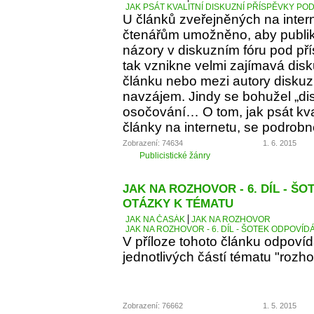
JAK PSÁT KVALITNÍ DISKUZNÍ PŘÍSPĚVKY PO
U článků zveřejněných na inter
čtenářům umožněno, aby publiko
názory v diskuzním fóru pod p
tak vznikne velmi zajímavá dis
článku nebo mezi autory diskuz
navzájem. Jindy se bohužel „d
osočování… O tom, jak psát kva
články na internetu, se podrobn
Zobrazení: 74634
1. 6. 2015
Publicistické žánry
JAK NA ROZHOVOR - 6. DÍL - Š
OTÁZKY K TÉMATU
JAK NA ČASÁK
JAK NA ROZHOVOR
JAK NA ROZHOVOR - 6. DÍL - ŠOTEK ODPOVÍD
V příloze tohoto článku odpoví
jednotlivých částí tématu "rozho
Zobrazení: 76662
1. 5. 2015