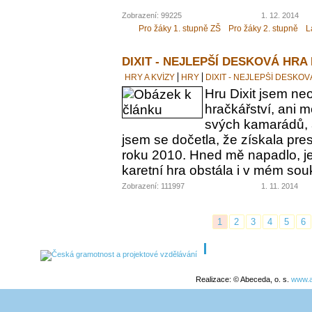
Zobrazení: 99225
1. 12. 2014
Pro žáky 1. stupně ZŠ
Pro žáky 2. stupně
L
DIXIT - NEJLEPŠÍ DESKOVÁ HRA
HRY A KVÍZY
HRY
DIXIT - NEJLEPŠÍ DESKO
Hru Dixit jsem neo
hračkářství, ani 
svých kamarádů, a
jsem se dočetla, že získala pre
roku 2010. Hned mě napadlo, jes
karetní hra obstála i v mém s
Zobrazení: 111997
1. 11. 2014
1
2
3
4
5
6
Realizace: © Abeceda, o. s.
www.a