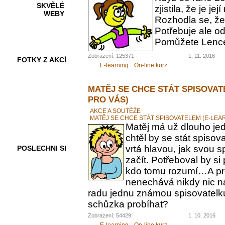
SKVĚLÉ
zjistila, že je 
WEBY
Rozhodla se, ž
Potřebuje ale od
Pomůžete Lenc
Zobrazení: 125371
1. 11. 2016
FOTKY Z AKCÍ
E-learning
On-line kurz
MATĚJ SE CHCE STÁT SPISOVAT
PRO VÁS)
VIDEA
AKCE A SOUTĚŽE
MATĚJ SE CHCE STÁT SPISOVATELEM (E-LEA
Matěj má už dlouho jed
chtěl by se stát spiso
vrtá hlavou, jak svou 
POSLECHNI SI
začít. Potřeboval by s
kdo tomu rozumí…A pr
nenechává nikdy nic n
radu jednu známou spisovatelku.
schůzka probíhat?
Zobrazení: 54429
1. 10. 2016
E-learning
On-line kurz