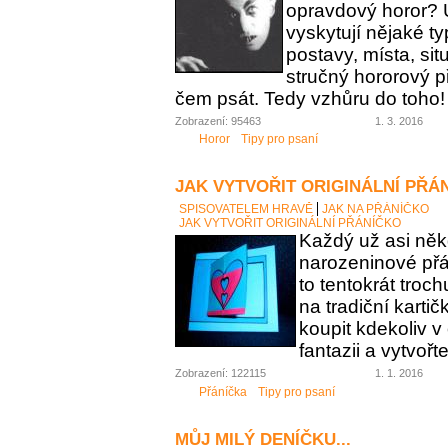
opravdový horor? 
vyskytují nějaké t
postavy, místa, sit
stručný hororový p
čem psát. Tedy vzhůru do toho!
Zobrazení: 95463
1. 3. 2016
Horor
Tipy pro psaní
JAK VYTVOŘIT ORIGINÁLNÍ PŘÁ
SPISOVATELEM HRAVĚ
JAK NA PŘÁNÍČKO
JAK VYTVOŘIT ORIGINÁLNÍ PŘÁNÍČKO
Každý už asi něk
narozeninové přán
to tentokrát troc
na tradiční karti
koupit kdekoliv 
fantazii a vytvořt
Zobrazení: 122115
1. 1. 2016
Přáníčka
Tipy pro psaní
MŮJ MILÝ DENÍČKU...