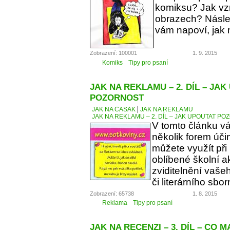
komiksu? Jak vzn
obrazech? Násle
vám napoví, jak 
Zobrazení: 100001
1. 9. 2015
Komiks
Tipy pro psaní
JAK NA REKLAMU – 2. DÍL – JA
POZORNOST
JAK NA ČASÁK
JAK NA REKLAMU
JAK NA REKLAMU – 2. DÍL – JAK UPOUTAT P
V tomto článku v
několik forem úči
můžete využít při
oblíbené školní a
zviditelnění vaše
či literárního sbor
Zobrazení: 65738
1. 8. 2015
Reklama
Tipy pro psaní
JAK NA RECENZI – 3. DÍL – CO 