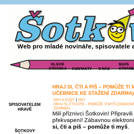
Web pro mladé novináře, spisovatele 
HLAVNÍ
MAPA
STRÁNKA
STRÁNE
KONTAKTY
O NÁS
HRAJ SI, ČTI A PIŠ – POMŮŽE T
AKCE A
SOUTĚŽE
UČEBNICE KE STAŽENÍ ZDARMA)
HRY A KVÍZY
HRY
SPISOVATELEM
HRAJ SI, ČTI A PIŠ – POMŮŽE TI MYŠ (ZÁBAV
ZDARMA)
HRAVĚ
Milí příznivci Šotkovin! Připravil
překvapení! Zábavnou elektron
si, čti a piš – pomůže ti myš
.
ŠOTKOVY