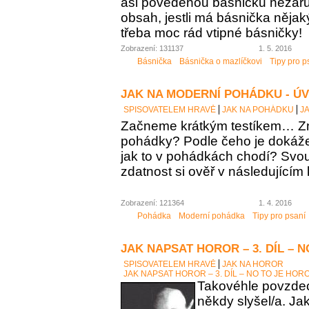
asi povedenou básničku nezaručí
obsah, jestli má básnička něja
třeba moc rád vtipné básničky!
Zobrazení: 131137
1. 5. 2016
Básnička
Básnička o mazlíčkovi
Tipy pro p
JAK NA MODERNÍ POHÁDKU - Ú
SPISOVATELEM HRAVĚ
JAK NA POHÁDKU
J
Začneme krátkým testíkem… Zn
pohádky? Podle čeho je dokáž
jak to v pohádkách chodí? Sv
zdatnost si ověř v následujícím 
Zobrazení: 121364
1. 4. 2016
Pohádka
Moderní pohádka
Tipy pro psaní
JAK NAPSAT HOROR – 3. DÍL – 
SPISOVATELEM HRAVĚ
JAK NA HOROR
JAK NAPSAT HOROR – 3. DÍL – NO TO JE HOR
Takovéhle povzdech
někdy slyšel/a. Ja