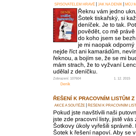
SPISOVATELEM HRAVĚ
JAK NA DENÍK
MŮJ M
Řeknu vám jedno ukrut
Šotek tiskařský, si ka
deníček. Je to tak. Po
povědět, co mě právě 
do koho jsem se bezh
je mi naopak odporný 
nejde říct ani kamarádům, nevím
řeknou, a bojím se, že se mi bu
mám strach, že to vyžvaní Lence
udělal z deníčku.
Zobrazení: 107604
1. 12. 2015
Deník
ŘEŠENÍ K PRACOVNÍM LISTŮM Z
AKCE A SOUTĚŽE
ŘEŠENÍ K PRACOVNÍM LIS
Pokud jste navštívili naši putovn
jste zde pracovní listy, jistě vás z
Šotkovy úkoly vyřešili správně.
Šotek k řešení napoví. Aby se v