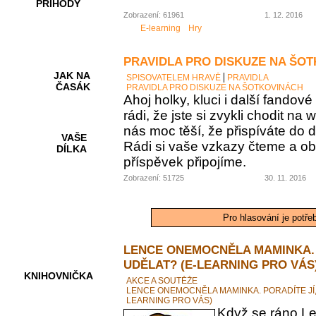
PŘÍHODY
Zobrazení: 61961
1. 12. 2016
E-learning
Hry
PRAVIDLA PRO DISKUZE NA ŠO
JAK NA
SPISOVATELEM HRAVĚ
PRAVIDLA
ČASÁK
PRAVIDLA PRO DISKUZE NA ŠOTKOVINÁCH
Ahoj holky, kluci i další fando
rádi, že jste si zvykli chodit na
nás moc těší, že přispíváte do d
VAŠE
Rádi si vaše vzkazy čteme a ob
DÍLKA
příspěvek připojíme.
Zobrazení: 51725
30. 11. 2016
HRY A
KVÍZY
Pro hlasování je potře
LENCE ONEMOCNĚLA MAMINKA. 
UDĚLAT? (E-LEARNING PRO VÁS
KNIHOVNIČKA
AKCE A SOUTĚŽE
LENCE ONEMOCNĚLA MAMINKA. PORADÍTE JÍ,
LEARNING PRO VÁS)
Když se ráno Le