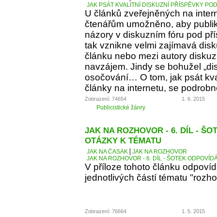
JAK PSÁT KVALITNÍ DISKUZNÍ PŘÍSPĚVKY PO
U článků zveřejněných na inter
čtenářům umožněno, aby publiko
názory v diskuzním fóru pod p
tak vznikne velmi zajímavá dis
článku nebo mezi autory diskuz
navzájem. Jindy se bohužel „d
osočování… O tom, jak psát kva
články na internetu, se podrobn
Zobrazení: 74654
1. 6. 2015
Publicistické žánry
JAK NA ROZHOVOR - 6. DÍL - Š
OTÁZKY K TÉMATU
JAK NA ČASÁK
JAK NA ROZHOVOR
JAK NA ROZHOVOR - 6. DÍL - ŠOTEK ODPOVÍD
V příloze tohoto článku odpoví
jednotlivých částí tématu "rozho
Zobrazení: 76664
1. 5. 2015