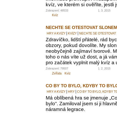
kvíz, ve kterém si ověříte, jestl
Zobrazení: 48533
1. 3. 2015
Kvíz
NECHTE SE OTESTOVAT SLONEM
HRY A KVÍZY
KVÍZY
NECHTE SE OTESTOVAT
Zdravíčko, lidští přátelé, rád by
obzory, pokud dovolíte. My sloni
neobyčejně zajímaví tvorové. M
toho o nás víte už dost, a já vám
pro začátek vyplnit malý kvíz a 
Zobrazení: 79507
1. 2. 2015
Zvířata
Kvíz
CO BY TO BYLO, KDYBY TO BYL
HRY A KVÍZY
HRY
CO BY TO BYLO, KDYBY T
Má oblíbená hra se jmenuje „Co 
bylo“. Zamiloval jsem si ji hlavn
náramná legrace.