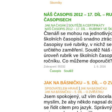
Sborníky
NÁŠ ČASOPIS 2012 – 17. DÍL – 
ČASOPISECH
JAK NA ČASÁK
SOUTĚŽE A CERTIFIKÁTY
NÁŠ ČASOPIS 2012 – 17. DÍL – RUBRIKY VE
Čtenáři se mohou na jednotlivý
školních časopisů snadno ztráce
časopisy své rubriky, v nichž se
určitého zaměření. Soutěž Náš
úroveň rubrik ve školních časop
ročníku. Co můžeme doporučit
Zobrazení: 55332
1. 6. 2016
Časopis
Soutěž
JAK NA BÁSNIČKU – 5. DÍL – O 
SPISOVATELEM HRAVĚ
JAK NA BÁSNIČKU
JAK NA BÁSNIČKU – 5. DÍL – O ZVÍŘÁTKU
Jsem spokojený, už vím docela 
myslím, že aby někdo napsal d
se řídit citem pro jazyk. Správn