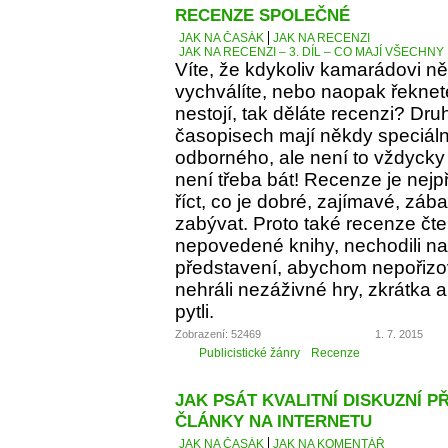
RECENZE SPOLEČNÉ
JAK NA ČASÁK
JAK NA RECENZI
JAK NA RECENZI – 3. DÍL – CO MAJÍ VŠECH
Víte, že kdykoliv kamarádovi ně
vychválíte, nebo naopak řeknete
nestojí, tak děláte recenzi? Dru
časopisech mají někdy speciáln
odborného, ale není to vždycky 
není třeba bát! Recenze je nejp
říct, co je dobré, zajímavé, z
zabývat. Proto také recenze čt
nepovedené knihy, nechodili na 
představení, abychom nepořizov
nehráli nezáživné hry, zkrátka
pytli.
Zobrazení: 52469
1. 7. 2015
Publicistické žánry
Recenze
JAK PSÁT KVALITNÍ DISKUZNÍ P
ČLÁNKY NA INTERNETU
JAK NA ČASÁK
JAK NA KOMENTÁŘ