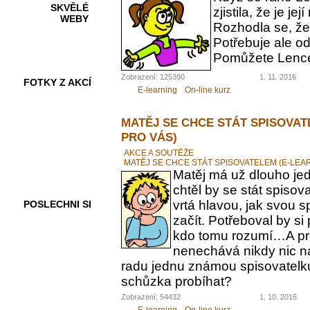
SKVĚLÉ
zjistila, že je 
WEBY
Rozhodla se, ž
Potřebuje ale od
Pomůžete Lenc
Zobrazení: 125390
1. 11. 2016
FOTKY Z AKCÍ
E-learning
On-line kurz
MATĚJ SE CHCE STÁT SPISOVAT
PRO VÁS)
VIDEA
AKCE A SOUTĚŽE
MATĚJ SE CHCE STÁT SPISOVATELEM (E-LEA
Matěj má už dlouho jed
chtěl by se stát spiso
vrtá hlavou, jak svou 
POSLECHNI SI
začít. Potřeboval by s
kdo tomu rozumí…A pr
nenechává nikdy nic n
radu jednu známou spisovatelku.
schůzka probíhat?
Zobrazení: 54432
1. 10. 2016
E-learning
On-line kurz