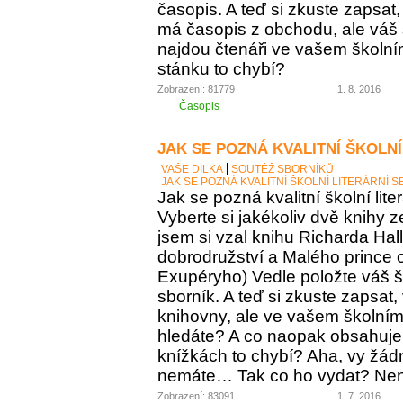
časopis. A teď si zkuste zapsat
má časopis z obchodu, ale váš
najdou čtenáři ve vašem školní
stánku to chybí?
Zobrazení: 81779
1. 8. 2016
Časopis
JAK SE POZNÁ KVALITNÍ ŠKOLNÍ
VAŠE DÍLKA
SOUTĚŽ SBORNÍKŮ
JAK SE POZNÁ KVALITNÍ ŠKOLNÍ LITERÁRNÍ 
Jak se pozná kvalitní školní lite
Vyberte si jakékoliv dvě knihy z
jsem si vzal knihu Richarda Ha
dobrodružství a Malého prince o
Exupéryho) Vedle položte váš ško
sborník. A teď si zkuste zapsat,
knihovny, ale ve vašem školním 
hledáte? A co naopak obsahuje vá
knížkách to chybí? Aha, vy žádný
nemáte… Tak co ho vydat? Není 
Zobrazení: 83091
1. 7. 2016