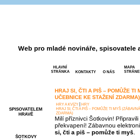
Web pro mladé novináře, spisovatele 
HLAVNÍ
MAPA
STRÁNKA
STRÁNE
KONTAKTY
O NÁS
HRAJ SI, ČTI A PIŠ – POMŮŽE T
AKCE A
SOUTĚŽE
UČEBNICE KE STAŽENÍ ZDARMA)
HRY A KVÍZY
HRY
SPISOVATELEM
HRAJ SI, ČTI A PIŠ – POMŮŽE TI MYŠ (ZÁBAV
ZDARMA)
HRAVĚ
Milí příznivci Šotkovin! Připravil
překvapení! Zábavnou elektron
si, čti a piš – pomůže ti myš
.
ŠOTKOVY