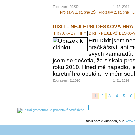
Zobrazení: 99232
1. 12. 2014
Pro žáky 1. stupně ZŠ
Pro žáky 2. stupně
L
DIXIT - NEJLEPŠÍ DESKOVÁ HRA
HRY A KVÍZY
HRY
DIXIT - NEJLEPŠÍ DESKO
Hru Dixit jsem neo
hračkářství, ani 
svých kamarádů, a
jsem se dočetla, že získala pre
roku 2010. Hned mě napadlo, jes
karetní hra obstála i v mém s
Zobrazení: 112010
1. 11. 2014
1
2
3
4
5
6
Realizace: © Abeceda, o. s.
www.a