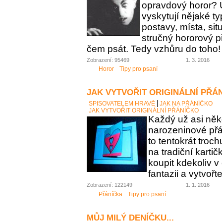
opravdový horor? 
vyskytují nějaké t
postavy, místa, sit
stručný hororový p
čem psát. Tedy vzhůru do toho!
Zobrazení: 95469
1. 3. 2016
Horor
Tipy pro psaní
JAK VYTVOŘIT ORIGINÁLNÍ PŘÁ
SPISOVATELEM HRAVĚ
JAK NA PŘÁNÍČKO
JAK VYTVOŘIT ORIGINÁLNÍ PŘÁNÍČKO
Každý už asi něk
narozeninové přán
to tentokrát troc
na tradiční karti
koupit kdekoliv 
fantazii a vytvořt
Zobrazení: 122149
1. 1. 2016
Přáníčka
Tipy pro psaní
MŮJ MILÝ DENÍČKU...