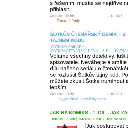
s řešením, musíte se nejdříve n
přihlásit.
Zobrazení: 53398
1. 11. 2015
Zábavné úkoly
ŠOTKŮV ČTENÁŘSKÝ DENÍK – 3. 
TAJNÉM KÓDU
ŠOTKOVY PŘÍHODY
ŠOTKŮV ČTENÁŘSKÝ DENÍK – 3. DÍL – PÁTRÁ
Voláme všechny detektivy, lušti
spisovatele. Neváhejte a směle
dílu našeho seriálu o čtenářsk
se rozluštit Šotkův tajný kód. Po
můžete zkusit Šotka trumfnout a 
lepším.
Zobrazení: 76953
1. 10. 2015
Tipy pro čtení
Čtenářský deník
JAK NA KOMIKS - 1. DÍL - JAK ZA
JAK NA ČASÁK
JAK NA KOMIKS
JAK NA KOMIK
Jak postupovat p