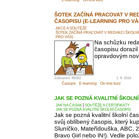
ŠOTEK ZAČÍNÁ PRACOVAT V RE
ČASOPISU (E-LEARNING PRO VÁ
AKCE A SOUTĚŽE
ŠOTEK ZAČÍNÁ PRACOVAT V REDAKCI ŠKOLN
PRO VÁS)
Na schůzku reda
časopisu dorazil
opravdovým novi
Zobrazení: 85052
1. 9. 2016
Časopis
E-learning
On-line kurz
JAK SE POZNÁ KVALITNÍ ŠKOLN
JAK NA ČASÁK
SOUTĚŽE A CERTIFIKÁTY
JAK SE POZNÁ KVALITNÍ ŠKOLNÍ ČASOPIS
Jak se pozná kvalitní školní ča
svůj oblíbený časopis, který kupu
Sluníčko, Mateřídouška, ABC, 21.
Bravo Girl nebo IN!). Vedle polo