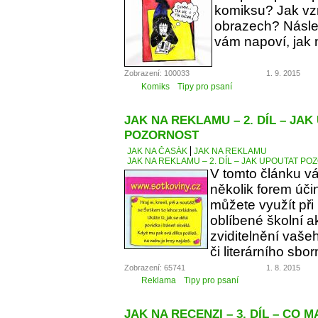
komiksu? Jak vzn
obrazech? Násle
vám napoví, jak 
Zobrazení: 100033
1. 9. 2015
Komiks
Tipy pro psaní
JAK NA REKLAMU – 2. DÍL – JA
POZORNOST
JAK NA ČASÁK
JAK NA REKLAMU
JAK NA REKLAMU – 2. DÍL – JAK UPOUTAT P
V tomto článku v
několik forem úči
můžete využít při
oblíbené školní a
zviditelnění vaše
či literárního sbor
Zobrazení: 65741
1. 8. 2015
Reklama
Tipy pro psaní
JAK NA RECENZI – 3. DÍL – CO 