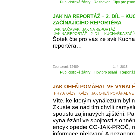
Publicistické žánry
Rozhovor
Tipy pro psan
JAK NA REPORTÁŽ – 2. DÍL – K
ZAČÍNAJÍCÍHO REPORTÉRA
JAK NA ČASÁK
JAK NA REPORTÁŽ
JAK NA REPORTÁŽ – 2. DÍL – KUCHAŘKA ZAČ
Šotek čte pro vás ze své Kucha
reportéra…
Zobrazení: 72489
1. 4. 2015
Publicistické žánry
Tipy pro psaní
Reportá
JAK OHEŇ POMÁHAL VE VYNALÉ
HRY A KVÍZY
KVÍZY
JAK OHEŇ POMÁHAL VE
Víte, ke kterým vynálezům byl
Zkuste se nad tím chvíli zamyslet
spoustu zajímavých zjištění. Pak
vynalézání ve spojitosti s ohně
encyklopedie CO-JAK-PROČ, m
informace překvapí. A nezapomeň