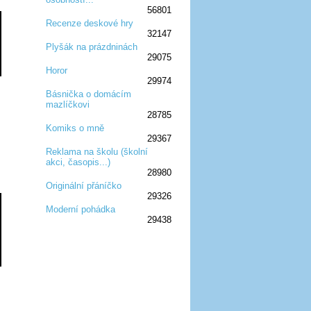
56801
Recenze deskové hry
32147
:D
:D
:D
:D
:D
Plyšák na prázdninách
29075
:D
:D
:D
Horor
29974
:D
:D
:D
Básnička o domácím
mazlíčkovi
:D
:D
:D
28785
Komiks o mně
29367
:D
:D
:D
Reklama na školu (školní
akci, časopis...)
:D
:D
:D
28980
Originální přáníčko
29326
:D
:D
:D
Moderní pohádka
29438
:D
:D
:D
:D
:D
:D