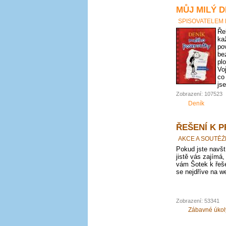
MŮJ MILÝ D
SPISOVATELEM
Ře
ka
po
be
pl
Vo
co
js
Zobrazení: 107523
Deník
ŘEŠENÍ K 
AKCE A SOUTĚŽ
Pokud jste navští
jistě vás zajímá,
vám Šotek k řeše
se nejdříve na we
Zobrazení: 53341
Zábavné úkol