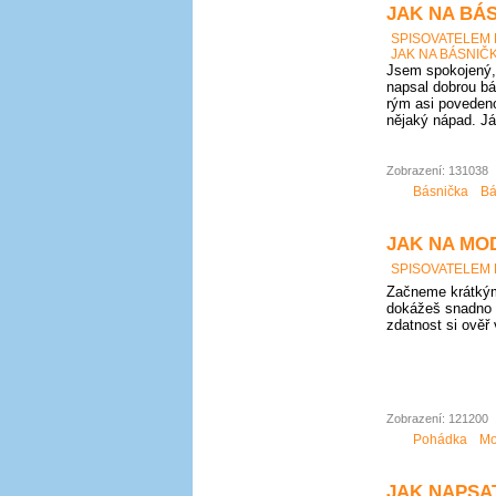
JAK NA BÁS
SPISOVATELEM
JAK NA BÁSNIČK
Jsem spokojený, 
napsal dobrou bá
rým asi povedeno
nějaký nápad. Já
Zobrazení: 131038
Básnička
Bá
JAK NA MO
SPISOVATELEM
Začneme krátkým
dokážeš snadno 
zdatnost si ověř
Zobrazení: 121200
Pohádka
Mo
JAK NAPSAT