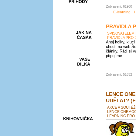
PŘÍHODY
Zobrazení: 61900
E-learning
H
PRAVIDLA 
JAK NA
SPISOVATELEM
ČASÁK
PRAVIDLA PRO 
Ahoj holky, kluci
chodit na web Šo
články. Rádi si 
připojíme.
VAŠE
DÍLKA
Zobrazení: 51632
HRY A
KVÍZY
LENCE ONE
UDĚLAT? (E
AKCE A SOUTĚŽ
LENCE ONEMOCN
LEARNING PRO 
KNIHOVNIČKA