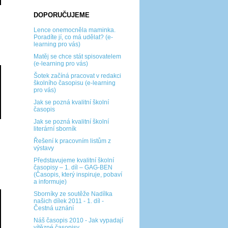
DOPORUČUJEME
Lence onemocněla maminka.
Poradíte jí, co má udělat? (e-
learning pro vás)
Matěj se chce stát spisovatelem
(e-learning pro vás)
Šotek začíná pracovat v redakci
školního časopisu (e-learning
pro vás)
Jak se pozná kvalitní školní
časopis
Jak se pozná kvalitní školní
literární sborník
Řešení k pracovním listům z
výstavy
Představujeme kvalitní školní
časopisy – 1. díl – GAG-BEN
(Časopis, který inspiruje, pobaví
a informuje)
Sborníky ze soutěže Nadílka
našich dílek 2011 - 1. díl -
Čestná uznání
Náš časopis 2010 - Jak vypadají
vítězné časopisy