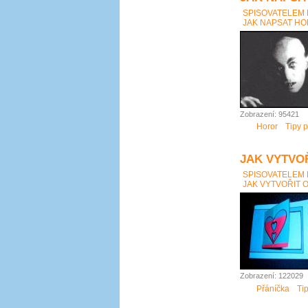
SPISOVATELEM
JAK NAPSAT HOR
Zobrazení: 95421
Horor
Tipy p
JAK VYTVO
SPISOVATELEM
JAK VYTVOŘIT 
Zobrazení: 122029
Přáníčka
Ti