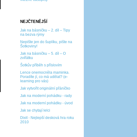
NEJČTENĚJŠÍ
Jak na básničku – 2. díl – Tipy
na bezva rýmy
Nepište jen do šuplíku, pište na
Šotkoviny!
Jak na básničku – 5. díl – O
zvířátku
Šotkův příběh s příslovím
Lence onemocněla maminka.
Poradíte jí, co má udělat? (e-
learning pro vás)
Jak vytvořit originální přáníčko
Jak na moderní pohádku - rady
Jak na moderní pohádku - úvod
Jak se chytají lelci
Dixit - Nejlepší desková hra roku
2010