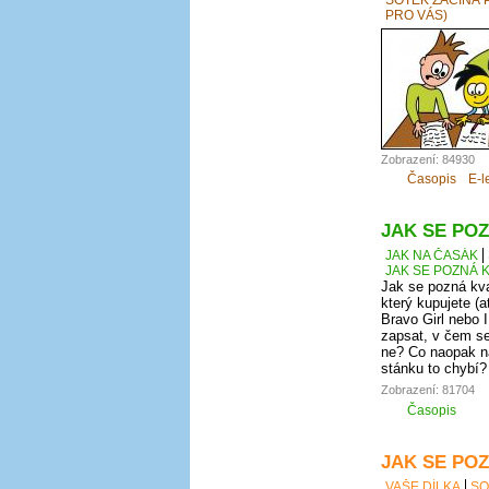
PRO VÁS)
Zobrazení: 84930
Časopis
E-l
JAK SE POZ
JAK NA ČASÁK
JAK SE POZNÁ K
Jak se pozná kva
který kupujete (a
Bravo Girl nebo I
zapsat, v čem se
ne? Co naopak na
stánku to chybí?
Zobrazení: 81704
Časopis
JAK SE POZ
VAŠE DÍLKA
SO