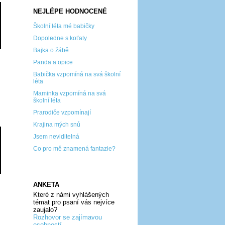
NEJLÉPE HODNOCENÉ
Školní léta mé babičky
Dopoledne s koťaty
Bajka o žábě
Panda a opice
Babička vzpomíná na svá školní
léta
Maminka vzpomíná na svá
školní léta
Prarodiče vzpomínají
Krajina mých snů
Jsem neviditelná
Co pro mě znamená fantazie?
ANKETA
Které z námi vyhlášených
témat pro psaní vás nejvíce
zaujalo?
Rozhovor se zajímavou
osobností...