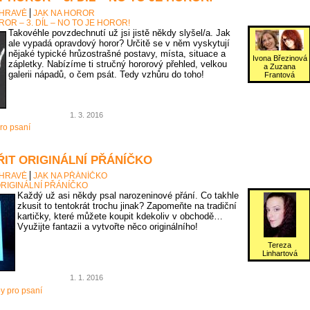
 HRAVĚ
JAK NA HOROR
OR – 3. DÍL – NO TO JE HOROR!
Takovéhle povzdechnutí už jsi jistě někdy slyšel/a. Jak
ale vypadá opravdový horor? Určitě se v něm vyskytují
nějaké typické hrůzostrašné postavy, místa, situace a
Ivona Březinová
zápletky. Nabízíme ti stručný hororový přehled, velkou
a Zuzana
galerii nápadů, o čem psát. Tedy vzhůru do toho!
Frantová
1. 3. 2016
ro psaní
ŘIT ORIGINÁLNÍ PŘÁNÍČKO
 HRAVĚ
JAK NA PŘÁNÍČKO
ORIGINÁLNÍ PŘÁNÍČKO
Každý už asi někdy psal narozeninové přání. Co takhle
zkusit to tentokrát trochu jinak? Zapomeňte na tradiční
kartičky, které můžete koupit kdekoliv v obchodě…
Využijte fantazii a vytvořte něco originálního!
Tereza
Linhartová
1. 1. 2016
py pro psaní