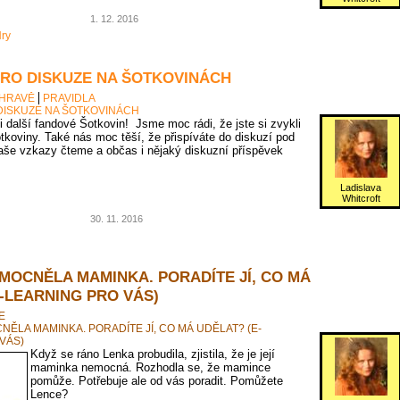
1. 12. 2016
ry
PRO DISKUZE NA ŠOTKOVINÁCH
 HRAVĚ
PRAVIDLA
DISKUZE NA ŠOTKOVINÁCH
 i další fandové Šotkovin! Jsme moc rádi, že jste si zvykli
tkoviny. Také nás moc těší, že přispíváte do diskuzí pod
vaše vzkazy čteme a občas i nějaký diskuzní příspěvek
Ladislava
Whitcroft
30. 11. 2016
MOCNĚLA MAMINKA. PORADÍTE JÍ, CO MÁ
-LEARNING PRO VÁS)
E
ĚLA MAMINKA. PORADÍTE JÍ, CO MÁ UDĚLAT? (E-
VÁS)
Když se ráno Lenka probudila, zjistila, že je její
maminka nemocná. Rozhodla se, že mamince
pomůže. Potřebuje ale od vás poradit. Pomůžete
Lence?