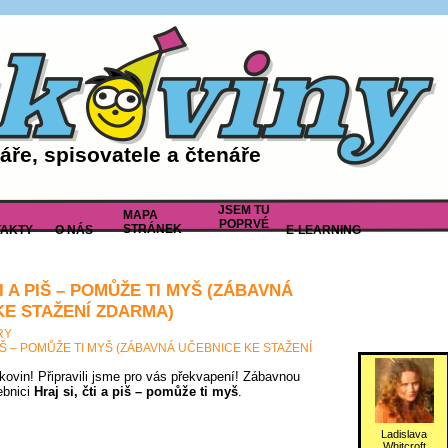
ře, spisovatele a čtenáře
JSEM TU
MAPA
POPRVÉ
STRÁNEK
AKTY
O NÁS
E-LEARNING
TI A PIŠ – POMŮŽE TI MYŠ (ZÁBAVNÁ
KE STAŽENÍ ZDARMA)
RY
 PIŠ – POMŮŽE TI MYŠ (ZÁBAVNÁ UČEBNICE KE STAŽENÍ
tkovin! Připravili jsme pro vás překvapení! Zábavnou
ebnici
Hraj si, čti a piš – pomůže ti myš
.
Ladislava
Whitcroft