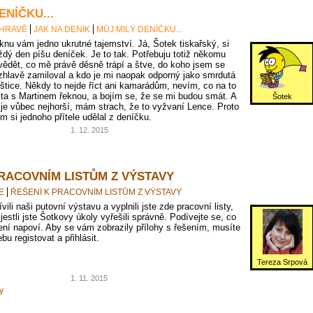
ENÍČKU...
 HRAVĚ
JAK NA DENÍK
MŮJ MILÝ DENÍČKU...
knu vám jedno ukrutné tajemství. Já, Šotek tiskařský, si
ždý den píšu deníček. Je to tak. Potřebuju totiž někomu
vědět, co mě právě děsně trápí a štve, do koho jsem se
zhlavě zamiloval a kdo je mi naopak odporný jako smrdutá
oštice. Někdy to nejde říct ani kamarádům, nevím, co na to
jta s Martinem řeknou, a bojím se, že se mi budou smát. A
Šotek
 je vůbec nejhorší, mám strach, že to vyžvaní Lence. Proto
em si jednoho přítele udělal z deníčku.
1. 12. 2015
PRACOVNÍM LISTŮM Z VÝSTAVY
E
ŘEŠENÍ K PRACOVNÍM LISTŮM Z VÝSTAVY
vili naši putovní výstavu a vyplnili jste zde pracovní listy,
 jestli jste Šotkovy úkoly vyřešili správně. Podívejte se, co
ní napoví. Aby se vám zobrazily přílohy s řešením, musíte
bu registovat a přihlásit.
Tereza Srpová
1. 11. 2015
y