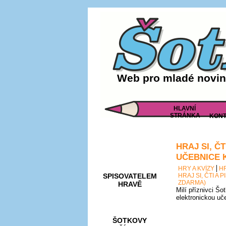
Web pro mladé noviná
HLAVNÍ
STRÁNKA
KONT
HRAJ SI, Č
AKCE A
SOUTĚŽE
UČEBNICE 
HRY A KVÍZY
H
SPISOVATELEM
HRAJ SI, ČTI A
ZDARMA)
HRAVĚ
Milí příznivci Šo
elektronickou uč
ŠOTKOVY