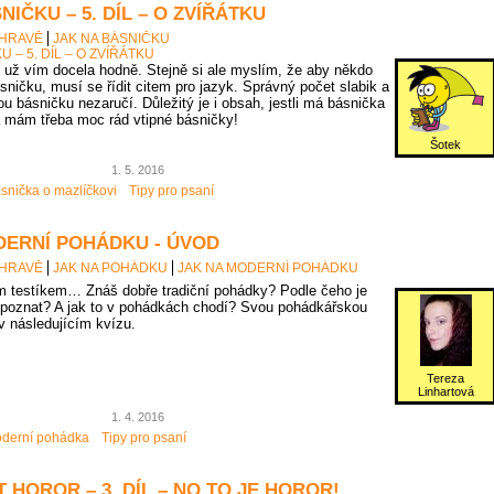
NIČKU – 5. DÍL – O ZVÍŘÁTKU
 HRAVĚ
JAK NA BÁSNIČKU
U – 5. DÍL – O ZVÍŘÁTKU
už vím docela hodně. Stejně si ale myslím, že aby někdo
sničku, musí se řídit citem pro jazyk. Správný počet slabik a
u básničku nezaručí. Důležitý je i obsah, jestli má básnička
 mám třeba moc rád vtipné básničky!
Šotek
1. 5. 2016
snička o mazlíčkovi
Tipy pro psaní
DERNÍ POHÁDKU - ÚVOD
 HRAVĚ
JAK NA POHÁDKU
JAK NA MODERNÍ POHÁDKU
 testíkem… Znáš dobře tradiční pohádky? Podle čeho je
poznat? A jak to v pohádkách chodí? Svou pohádkářskou
 v následujícím kvízu.
Tereza
Linhartová
1. 4. 2016
derní pohádka
Tipy pro psaní
 HOROR – 3. DÍL – NO TO JE HOROR!