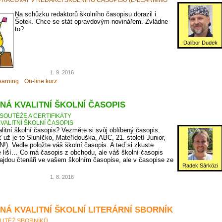
Na schůzku redaktorů školního časopisu dorazil i
Šotek. Chce se stát opravdovým novinářem. Zvládne
to?
Dalibor Dudek
1. 9. 2016
earning
On-line kurz
NÁ KVALITNÍ ŠKOLNÍ ČASOPIS
SOUTĚŽE A CERTIFIKÁTY
VALITNÍ ŠKOLNÍ ČASOPIS
litní školní časopis? Vezměte si svůj oblíbený časopis,
ť už je to Sluníčko, Mateřídouška, ABC, 21. století Junior,
N!). Vedle položte váš školní časopis. A teď si zkuste
 liší… Co má časopis z obchodu, ale váš školní časopis
jdou čtenáři ve vašem školním časopise, ale v časopise ze
Radek Sárközi
1. 8. 2016
NÁ KVALITNÍ ŠKOLNÍ LITERÁRNÍ SBORNÍK
UTĚŽ SBORNÍKŮ