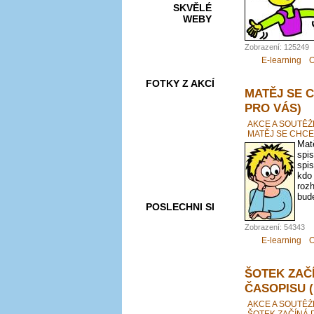
SKVĚLÉ
WEBY
Zobrazení: 125249
E-learning
O
FOTKY Z AKCÍ
MATĚJ SE 
PRO VÁS)
AKCE A SOUTĚŽ
MATĚJ SE CHCE
Matě
VIDEA
spis
spis
kdo
roz
bude
POSLECHNI SI
Zobrazení: 54343
E-learning
O
ŠOTEK ZAČ
ČASOPISU 
AKCE A SOUTĚŽ
ŠOTEK ZAČÍNÁ 