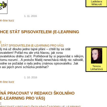
Ladislava
Whitcroft
1. 11. 2016
n-line kurz
CHCE STÁT SPISOVATELEM (E-LEARNING
E
 STÁT SPISOVATELEM (E-LEARNING PRO VÁS)
j má už dlouho jedno tajné přání – chtěl by se stát
ovatelem! Pořád mu ale vrtá hlavou, jak svou
ovatelskou dráhu začít. Potřeboval by si popovídat s někým,
 tomu rozumí…A protože Matěj nenechává nikdy nic náhodě,
hodne se požádat o radu jednu známou spisovatelku. Jak
Tereza
 asi jejich první schůzka probíhat?
Linhartová
1. 10. 2016
n-line kurz
ÍNÁ PRACOVAT V REDAKCI ŠKOLNÍHO
(E-LEARNING PRO VÁS)
E
PRACOVAT V REDAKCI ŠKOLNÍHO ČASOPISU (E-LEARNING