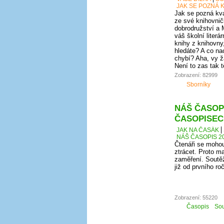
JAK SE POZNÁ K
Jak se pozná kval
ze své knihovnič
dobrodružství a 
váš školní literá
knihy z knihovny
hledáte? A co nao
chybí? Aha, vy ž
Není to zas tak 
Zobrazení: 82999
Sborníky
NÁŠ ČASOPI
ČASOPISEC
JAK NA ČASÁK
NÁŠ ČASOPIS 20
Čtenáři se mohou
ztrácet. Proto ma
zaměření. Soutěž
již od prvního r
Zobrazení: 55220
Časopis
Sou