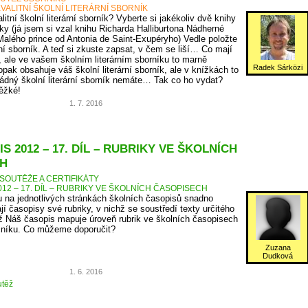
VALITNÍ ŠKOLNÍ LITERÁRNÍ SBORNÍK
itní školní literární sborník? Vyberte si jakékoliv dvě knihy
ky (já jsem si vzal knihu Richarda Halliburtona Nádherné
Malého prince od Antonia de Saint-Exupéryho) Vedle položte
rní sborník. A teď si zkuste zapsat, v čem se liší… Co mají
, ale ve vašem školním literárním sborníku to marně
Radek Sárközi
pak obsahuje váš školní literární sborník, ale v knížkách to
ádný školní literární sborník nemáte… Tak co ho vydat?
těžké!
1. 7. 2016
S 2012 – 17. DÍL – RUBRIKY VE ŠKOLNÍCH
H
SOUTĚŽE A CERTIFIKÁTY
12 – 17. DÍL – RUBRIKY VE ŠKOLNÍCH ČASOPISECH
 na jednotlivých stránkách školních časopisů snadno
jí časopisy své rubriky, v nichž se soustředí texty určitého
 Náš časopis mapuje úroveň rubrik ve školních časopisech
očníku. Co můžeme doporučit?
Zuzana
Dudková
1. 6. 2016
těž