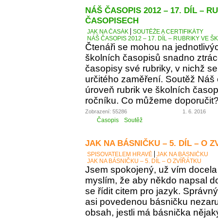
NÁŠ ČASOPIS 2012 – 17. DÍL – 
ČASOPISECH
JAK NA ČASÁK
SOUTĚŽE A CERTIFIKÁTY
NÁŠ ČASOPIS 2012 – 17. DÍL – RUBRIKY VE
Čtenáři se mohou na jednotlivý
školních časopisů snadno ztráce
časopisy své rubriky, v nichž se
určitého zaměření. Soutěž Náš
úroveň rubrik ve školních časop
ročníku. Co můžeme doporučit
Zobrazení: 55286
1. 6. 2016
Časopis
Soutěž
JAK NA BÁSNIČKU – 5. DÍL – O 
SPISOVATELEM HRAVĚ
JAK NA BÁSNIČKU
JAK NA BÁSNIČKU – 5. DÍL – O ZVÍŘÁTKU
Jsem spokojený, už vím docela 
myslím, že aby někdo napsal d
se řídit citem pro jazyk. Správn
asi povedenou básničku nezaručí
obsah, jestli má básnička něja