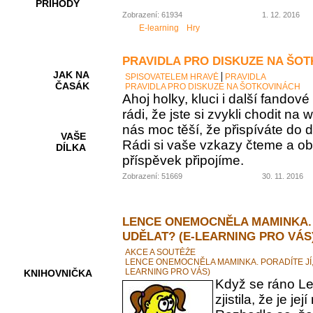
PŘÍHODY
Zobrazení: 61934
1. 12. 2016
E-learning
Hry
PRAVIDLA PRO DISKUZE NA ŠO
JAK NA
SPISOVATELEM HRAVĚ
PRAVIDLA
ČASÁK
PRAVIDLA PRO DISKUZE NA ŠOTKOVINÁCH
Ahoj holky, kluci i další fando
rádi, že jste si zvykli chodit na
nás moc těší, že přispíváte do d
VAŠE
Rádi si vaše vzkazy čteme a ob
DÍLKA
příspěvek připojíme.
Zobrazení: 51669
30. 11. 2016
HRY A
KVÍZY
LENCE ONEMOCNĚLA MAMINKA. 
UDĚLAT? (E-LEARNING PRO VÁS
AKCE A SOUTĚŽE
LENCE ONEMOCNĚLA MAMINKA. PORADÍTE JÍ,
LEARNING PRO VÁS)
KNIHOVNIČKA
Když se ráno Le
zjistila, že je 