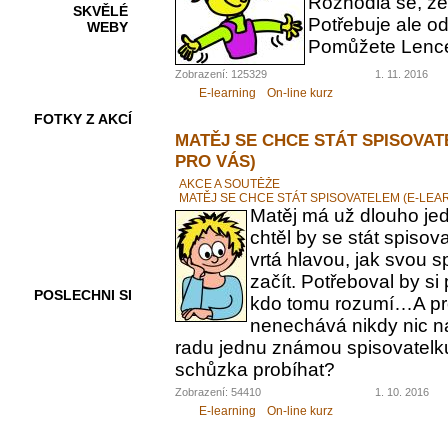
Rozhodla se, ž
SKVĚLÉ
Potřebuje ale od
WEBY
Pomůžete Lenc
Zobrazení: 125329
1. 11. 2016
E-learning
On-line kurz
FOTKY Z AKCÍ
MATĚJ SE CHCE STÁT SPISOVAT
PRO VÁS)
AKCE A SOUTĚŽE
MATĚJ SE CHCE STÁT SPISOVATELEM (E-LEA
VIDEA
Matěj má už dlouho jed
chtěl by se stát spiso
vrtá hlavou, jak svou 
začít. Potřeboval by s
POSLECHNI SI
kdo tomu rozumí…A pr
nenechává nikdy nic n
radu jednu známou spisovatelku.
schůzka probíhat?
Zobrazení: 54410
1. 10. 2016
E-learning
On-line kurz