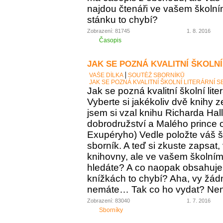
najdou čtenáři ve vašem školní
stánku to chybí?
Zobrazení: 81745
1. 8. 2016
Časopis
JAK SE POZNÁ KVALITNÍ ŠKOLNÍ
VAŠE DÍLKA
SOUTĚŽ SBORNÍKŮ
JAK SE POZNÁ KVALITNÍ ŠKOLNÍ LITERÁRNÍ 
Jak se pozná kvalitní školní lite
Vyberte si jakékoliv dvě knihy z
jsem si vzal knihu Richarda Ha
dobrodružství a Malého prince o
Exupéryho) Vedle položte váš ško
sborník. A teď si zkuste zapsat,
knihovny, ale ve vašem školním 
hledáte? A co naopak obsahuje vá
knížkách to chybí? Aha, vy žádný
nemáte… Tak co ho vydat? Není 
Zobrazení: 83040
1. 7. 2016
Sborníky