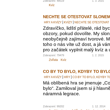
Zobrazení: 48519
1. 3. 2015
Kvíz
NECHTE SE OTESTOVAT SLONEM
HRY A KVÍZY
KVÍZY
NECHTE SE OTESTOVAT
Zdravíčko, lidští přátelé, rád by
obzory, pokud dovolíte. My sloni
neobyčejně zajímaví tvorové. M
toho o nás víte už dost, a já vám
pro začátek vyplnit malý kvíz a 
Zobrazení: 79479
1. 2. 2015
Zvířata
Kvíz
CO BY TO BYLO, KDYBY TO BYL
HRY A KVÍZY
HRY
CO BY TO BYLO, KDYBY T
Má oblíbená hra se jmenuje „Co 
bylo“. Zamiloval jsem si ji hlavn
náramná legrace.
Zobrazení: 99202
1. 12. 2014