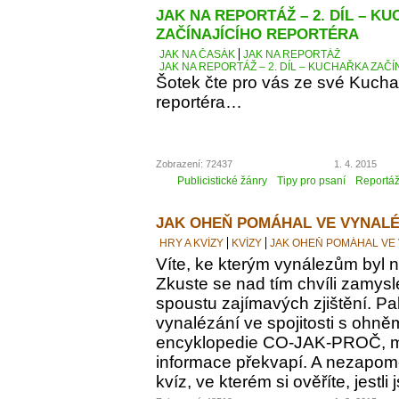
JAK NA REPORTÁŽ – 2. DÍL – K
ZAČÍNAJÍCÍHO REPORTÉRA
JAK NA ČASÁK
JAK NA REPORTÁŽ
JAK NA REPORTÁŽ – 2. DÍL – KUCHAŘKA ZAČ
Šotek čte pro vás ze své Kucha
reportéra…
Zobrazení: 72437
1. 4. 2015
Publicistické žánry
Tipy pro psaní
Reportá
JAK OHEŇ POMÁHAL VE VYNALÉ
HRY A KVÍZY
KVÍZY
JAK OHEŇ POMÁHAL VE
Víte, ke kterým vynálezům byl
Zkuste se nad tím chvíli zamyslet
spoustu zajímavých zjištění. Pak
vynalézání ve spojitosti s ohně
encyklopedie CO-JAK-PROČ, m
informace překvapí. A nezapomeň
kvíz, ve kterém si ověříte, jestl