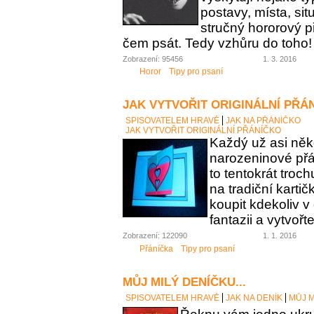
postavy, místa, sit
stručný hororový p
čem psát. Tedy vzhůru do toho!
Zobrazení: 95456
1. 3. 2016
Horor
Tipy pro psaní
JAK VYTVOŘIT ORIGINÁLNÍ PŘÁ
SPISOVATELEM HRAVĚ
JAK NA PŘÁNÍČKO
JAK VYTVOŘIT ORIGINÁLNÍ PŘÁNÍČKO
Každý už asi něk
narozeninové přán
to tentokrát troc
na tradiční karti
koupit kdekoliv 
fantazii a vytvořt
Zobrazení: 122090
1. 1. 2016
Přáníčka
Tipy pro psaní
MŮJ MILÝ DENÍČKU...
SPISOVATELEM HRAVĚ
JAK NA DENÍK
MŮJ M