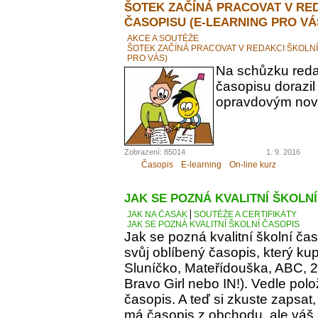
ŠOTEK ZAČÍNÁ PRACOVAT V RE
ČASOPISU (E-LEARNING PRO VÁ
AKCE A SOUTĚŽE
ŠOTEK ZAČÍNÁ PRACOVAT V REDAKCI ŠKOLN
PRO VÁS)
Na schůzku reda
časopisu dorazil
opravdovým novi
Zobrazení: 85014
1. 9. 2016
Časopis
E-learning
On-line kurz
JAK SE POZNÁ KVALITNÍ ŠKOLN
JAK NA ČASÁK
SOUTĚŽE A CERTIFIKÁTY
JAK SE POZNÁ KVALITNÍ ŠKOLNÍ ČASOPIS
Jak se pozná kvalitní školní ča
svůj oblíbený časopis, který kupu
Sluníčko, Mateřídouška, ABC, 21.
Bravo Girl nebo IN!). Vedle polo
časopis. A teď si zkuste zapsat
má časopis z obchodu, ale váš