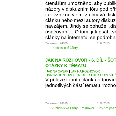
čtenářům umožněno, aby publiko
názory v diskuzním fóru pod p
tak vznikne velmi zajímavá dis
článku nebo mezi autory diskuz
navzájem. Jindy se bohužel „d
osočování… O tom, jak psát kva
články na internetu, se podrobn
Zobrazení: 74605
1. 6. 2015
Publicistické žánry
JAK NA ROZHOVOR - 6. DÍL - Š
OTÁZKY K TÉMATU
JAK NA ČASÁK
JAK NA ROZHOVOR
JAK NA ROZHOVOR - 6. DÍL - ŠOTEK ODPOVÍD
V příloze tohoto článku odpoví
jednotlivých částí tématu "rozho
Zobrazení: 76615
1. 5. 2015
Publicistické žánry
Rozhovor
Tipy pro psan