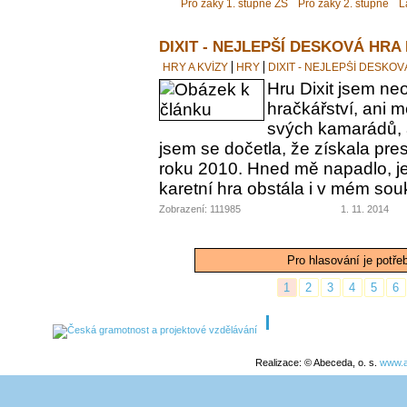
Pro žáky 1. stupně ZŠ
Pro žáky 2. stupně
L
DIXIT - NEJLEPŠÍ DESKOVÁ HRA
HRY A KVÍZY
HRY
DIXIT - NEJLEPŠÍ DESKO
Hru Dixit jsem neo
hračkářství, ani 
svých kamarádů, a
jsem se dočetla, že získala pre
roku 2010. Hned mě napadlo, jes
karetní hra obstála i v mém s
Zobrazení: 111985
1. 11. 2014
Pro hlasování je potře
1
2
3
4
5
6
Realizace: © Abeceda, o. s.
www.a