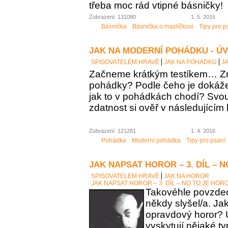
třeba moc rád vtipné básničky!
Zobrazení: 131080
1. 5. 2016
Básnička
Básnička o mazlíčkovi
Tipy pro p
JAK NA MODERNÍ POHÁDKU - Ú
SPISOVATELEM HRAVĚ
JAK NA POHÁDKU
J
Začneme krátkým testíkem… Zn
pohádky? Podle čeho je dokáž
jak to v pohádkách chodí? Sv
zdatnost si ověř v následujícím 
Zobrazení: 121281
1. 4. 2016
Pohádka
Moderní pohádka
Tipy pro psaní
JAK NAPSAT HOROR – 3. DÍL – 
SPISOVATELEM HRAVĚ
JAK NA HOROR
JAK NAPSAT HOROR – 3. DÍL – NO TO JE HOR
Takovéhle povzdech
někdy slyšel/a. Ja
opravdový horor? 
vyskytují nějaké t