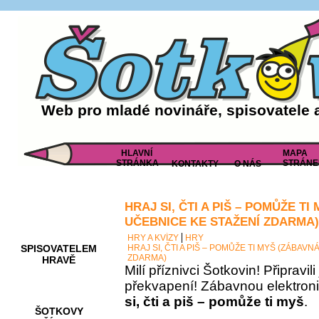
Web pro mladé novináře, spisovatele 
HLAVNÍ
MAPA
STRÁNKA
STRÁNE
KONTAKTY
O NÁS
HRAJ SI, ČTI A PIŠ – POMŮŽE T
AKCE A
SOUTĚŽE
UČEBNICE KE STAŽENÍ ZDARMA)
HRY A KVÍZY
HRY
SPISOVATELEM
HRAJ SI, ČTI A PIŠ – POMŮŽE TI MYŠ (ZÁBAV
ZDARMA)
HRAVĚ
Milí příznivci Šotkovin! Připravil
překvapení! Zábavnou elektron
si, čti a piš – pomůže ti myš
.
ŠOTKOVY