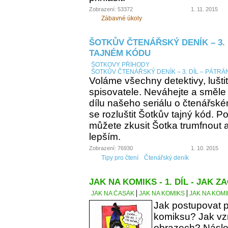
Zobrazení: 53372
1. 11. 2015
Zábavné úkoly
ŠOTKŮV ČTENÁŘSKÝ DENÍK – 3. 
TAJNÉM KÓDU
ŠOTKOVY PŘÍHODY
ŠOTKŮV ČTENÁŘSKÝ DENÍK – 3. DÍL – PÁTRÁ
Voláme všechny detektivy, lušti
spisovatele. Neváhejte a směle
dílu našeho seriálu o čtenářsk
se rozluštit Šotkův tajný kód. Po
můžete zkusit Šotka trumfnout a 
lepším.
Zobrazení: 76930
1. 10. 2015
Tipy pro čtení
Čtenářský deník
JAK NA KOMIKS - 1. DÍL - JAK ZA
JAK NA ČASÁK
JAK NA KOMIKS
JAK NA KOMIK
Jak postupovat p
komiksu? Jak vzn
obrazech? Násle