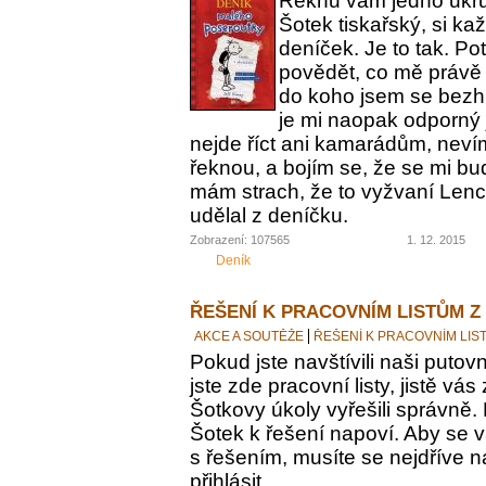
Řeknu vám jedno ukrut
Šotek tiskařský, si ka
deníček. Je to tak. Po
povědět, co mě právě 
do koho jsem se bezh
je mi naopak odporný 
nejde říct ani kamarádům, nevím
řeknou, a bojím se, že se mi bu
mám strach, že to vyžvaní Lence
udělal z deníčku.
Zobrazení: 107565
1. 12. 2015
Deník
ŘEŠENÍ K PRACOVNÍM LISTŮM Z
AKCE A SOUTĚŽE
ŘEŠENÍ K PRACOVNÍM LIS
Pokud jste navštívili naši putovn
jste zde pracovní listy, jistě vás z
Šotkovy úkoly vyřešili správně.
Šotek k řešení napoví. Aby se v
s řešením, musíte se nejdříve n
přihlásit.