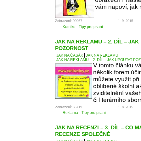
vám napoví, jak 
Zobrazení: 99967
1. 9. 2015
Komiks
Tipy pro psaní
JAK NA REKLAMU – 2. DÍL – JA
POZORNOST
JAK NA ČASÁK
JAK NA REKLAMU
JAK NA REKLAMU – 2. DÍL – JAK UPOUTAT P
V tomto článku v
několik forem úči
můžete využít při
oblíbené školní a
zviditelnění vaše
či literárního sbor
Zobrazení: 65719
1. 8. 2015
Reklama
Tipy pro psaní
JAK NA RECENZI – 3. DÍL – CO 
RECENZE SPOLEČNÉ