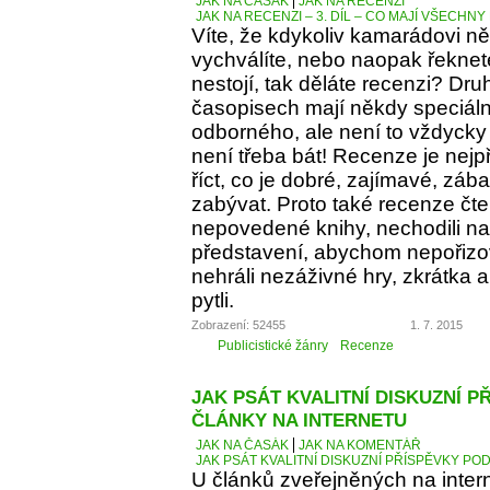
JAK NA ČASÁK
JAK NA RECENZI
JAK NA RECENZI – 3. DÍL – CO MAJÍ VŠECH
Víte, že kdykoliv kamarádovi ně
vychválíte, nebo naopak řeknete
nestojí, tak děláte recenzi? Dru
časopisech mají někdy speciáln
odborného, ale není to vždycky 
není třeba bát! Recenze je nejp
říct, co je dobré, zajímavé, z
zabývat. Proto také recenze čt
nepovedené knihy, nechodili na 
představení, abychom nepořizov
nehráli nezáživné hry, zkrátka
pytli.
Zobrazení: 52455
1. 7. 2015
Publicistické žánry
Recenze
JAK PSÁT KVALITNÍ DISKUZNÍ P
ČLÁNKY NA INTERNETU
JAK NA ČASÁK
JAK NA KOMENTÁŘ
JAK PSÁT KVALITNÍ DISKUZNÍ PŘÍSPĚVKY PO
U článků zveřejněných na inter