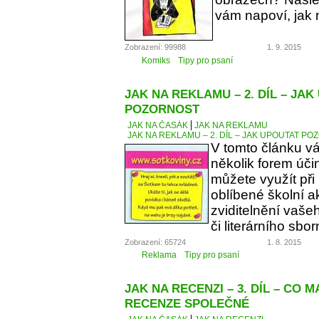
vám napoví, jak 
Zobrazení: 99988
1. 9. 2015
Komiks
Tipy pro psaní
JAK NA REKLAMU – 2. DÍL – JA
POZORNOST
JAK NA ČASÁK
JAK NA REKLAMU
JAK NA REKLAMU – 2. DÍL – JAK UPOUTAT P
V tomto článku v
několik forem úči
můžete využít při
oblíbené školní a
zviditelnění vaše
či literárního sbor
Zobrazení: 65724
1. 8. 2015
Reklama
Tipy pro psaní
JAK NA RECENZI – 3. DÍL – CO 
RECENZE SPOLEČNÉ