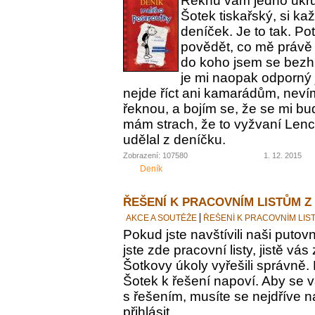
Řeknu vám jedno ukrut
Šotek tiskařský, si ka
deníček. Je to tak. Po
povědět, co mě právě 
do koho jsem se bezh
je mi naopak odporný 
nejde říct ani kamarádům, nevím
řeknou, a bojím se, že se mi bu
mám strach, že to vyžvaní Lence
udělal z deníčku.
Zobrazení: 107580
1. 12. 2015
Deník
ŘEŠENÍ K PRACOVNÍM LISTŮM Z
AKCE A SOUTĚŽE
ŘEŠENÍ K PRACOVNÍM LIS
Pokud jste navštívili naši putovn
jste zde pracovní listy, jistě vás z
Šotkovy úkoly vyřešili správně.
Šotek k řešení napoví. Aby se v
s řešením, musíte se nejdříve n
přihlásit.