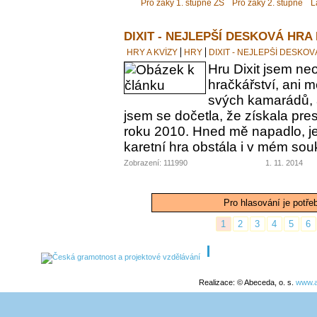
Pro žáky 1. stupně ZŠ
Pro žáky 2. stupně
L
DIXIT - NEJLEPŠÍ DESKOVÁ HRA
HRY A KVÍZY
HRY
DIXIT - NEJLEPŠÍ DESKO
Hru Dixit jsem neo
hračkářství, ani 
svých kamarádů, a
jsem se dočetla, že získala pre
roku 2010. Hned mě napadlo, jes
karetní hra obstála i v mém s
Zobrazení: 111990
1. 11. 2014
Pro hlasování je potře
1
2
3
4
5
6
Realizace: © Abeceda, o. s.
www.a