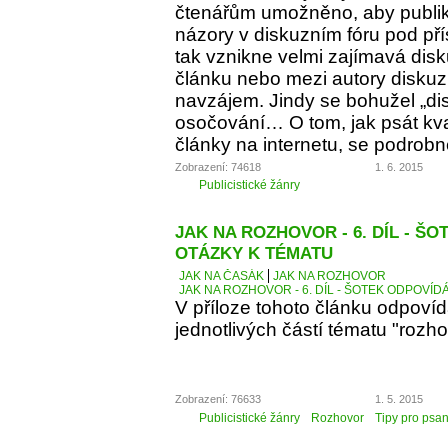
čtenářům umožněno, aby publiko
názory v diskuzním fóru pod p
tak vznikne velmi zajímavá dis
článku nebo mezi autory diskuz
navzájem. Jindy se bohužel „d
osočování… O tom, jak psát kva
články na internetu, se podrobn
Zobrazení: 74618
1. 6. 2015
Publicistické žánry
JAK NA ROZHOVOR - 6. DÍL - Š
OTÁZKY K TÉMATU
JAK NA ČASÁK
JAK NA ROZHOVOR
JAK NA ROZHOVOR - 6. DÍL - ŠOTEK ODPOVÍD
V příloze tohoto článku odpoví
jednotlivých částí tématu "rozho
Zobrazení: 76633
1. 5. 2015
Publicistické žánry
Rozhovor
Tipy pro psan