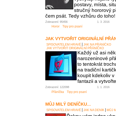
postavy, místa, sit
stručný hororový p
čem psát. Tedy vzhůru do toho!
Zobrazení: 95456
1. 3. 2016
Horor
Tipy pro psaní
JAK VYTVOŘIT ORIGINÁLNÍ PŘÁ
SPISOVATELEM HRAVĚ
JAK NA PŘÁNÍČKO
JAK VYTVOŘIT ORIGINÁLNÍ PŘÁNÍČKO
Každý už asi něk
narozeninové přán
to tentokrát troc
na tradiční karti
koupit kdekoliv 
fantazii a vytvořt
Zobrazení: 122098
1. 1. 2016
Přáníčka
Tipy pro psaní
MŮJ MILÝ DENÍČKU...
SPISOVATELEM HRAVĚ
JAK NA DENÍK
MŮJ M