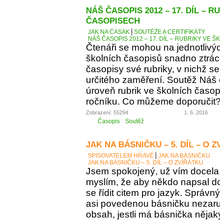
NÁŠ ČASOPIS 2012 – 17. DÍL – 
ČASOPISECH
JAK NA ČASÁK
SOUTĚŽE A CERTIFIKÁTY
NÁŠ ČASOPIS 2012 – 17. DÍL – RUBRIKY VE
Čtenáři se mohou na jednotlivý
školních časopisů snadno ztráce
časopisy své rubriky, v nichž se
určitého zaměření. Soutěž Náš
úroveň rubrik ve školních časop
ročníku. Co můžeme doporučit
Zobrazení: 55294
1. 6. 2016
Časopis
Soutěž
JAK NA BÁSNIČKU – 5. DÍL – O 
SPISOVATELEM HRAVĚ
JAK NA BÁSNIČKU
JAK NA BÁSNIČKU – 5. DÍL – O ZVÍŘÁTKU
Jsem spokojený, už vím docela 
myslím, že aby někdo napsal d
se řídit citem pro jazyk. Správn
asi povedenou básničku nezaručí
obsah, jestli má básnička něja