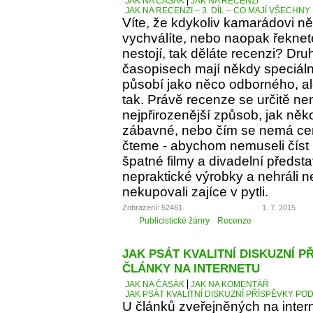
JAK NA ČASÁK
JAK NA RECENZI
JAK NA RECENZI – 3. DÍL – CO MAJÍ VŠECH
Víte, že kdykoliv kamarádovi ně
vychválíte, nebo naopak řeknete
nestojí, tak děláte recenzi? Dru
časopisech mají někdy speciáln
působí jako něco odborného, al
tak. Právě recenze se určitě ne
nejpřirozenější způsob, jak něko
zábavné, nebo čím se nemá cen
čteme - abychom nemuseli číst 
špatné filmy a divadelní předst
nepraktické výrobky a nehráli 
nekupovali zajíce v pytli.
Zobrazení: 52461
1. 7. 2015
Publicistické žánry
Recenze
JAK PSÁT KVALITNÍ DISKUZNÍ P
ČLÁNKY NA INTERNETU
JAK NA ČASÁK
JAK NA KOMENTÁŘ
JAK PSÁT KVALITNÍ DISKUZNÍ PŘÍSPĚVKY PO
U článků zveřejněných na inter