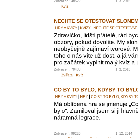
Zobrazení: 48522
1. 3. 2015
Kvíz
NECHTE SE OTESTOVAT SLONEM
HRY A KVÍZY
KVÍZY
NECHTE SE OTESTOVAT
Zdravíčko, lidští přátelé, rád by
obzory, pokud dovolíte. My sloni
neobyčejně zajímaví tvorové. M
toho o nás víte už dost, a já vám
pro začátek vyplnit malý kvíz a 
Zobrazení: 79483
1. 2. 2015
Zvířata
Kvíz
CO BY TO BYLO, KDYBY TO BYL
HRY A KVÍZY
HRY
CO BY TO BYLO, KDYBY T
Má oblíbená hra se jmenuje „Co 
bylo“. Zamiloval jsem si ji hlavn
náramná legrace.
Zobrazení: 99220
1. 12. 2014