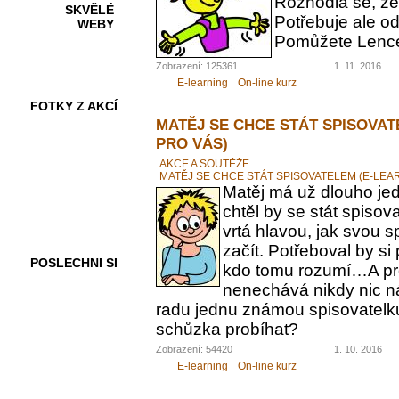
Rozhodla se, ž
SKVĚLÉ
Potřebuje ale od
WEBY
Pomůžete Lenc
Zobrazení: 125361
1. 11. 2016
E-learning
On-line kurz
FOTKY Z AKCÍ
MATĚJ SE CHCE STÁT SPISOVAT
PRO VÁS)
AKCE A SOUTĚŽE
MATĚJ SE CHCE STÁT SPISOVATELEM (E-LEA
VIDEA
Matěj má už dlouho jed
chtěl by se stát spiso
vrtá hlavou, jak svou 
začít. Potřeboval by s
POSLECHNI SI
kdo tomu rozumí…A pr
nenechává nikdy nic n
radu jednu známou spisovatelku.
schůzka probíhat?
Zobrazení: 54420
1. 10. 2016
E-learning
On-line kurz