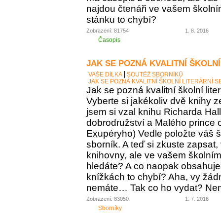
najdou čtenáři ve vašem školní
stánku to chybí?
Zobrazení: 81754
1. 8. 2016
Časopis
JAK SE POZNÁ KVALITNÍ ŠKOLNÍ
VAŠE DÍLKA
SOUTĚŽ SBORNÍKŮ
JAK SE POZNÁ KVALITNÍ ŠKOLNÍ LITERÁRNÍ 
Jak se pozná kvalitní školní lite
Vyberte si jakékoliv dvě knihy z
jsem si vzal knihu Richarda Ha
dobrodružství a Malého prince o
Exupéryho) Vedle položte váš ško
sborník. A teď si zkuste zapsat,
knihovny, ale ve vašem školním 
hledáte? A co naopak obsahuje vá
knížkách to chybí? Aha, vy žádný
nemáte… Tak co ho vydat? Není 
Zobrazení: 83050
1. 7. 2016
Sborníky