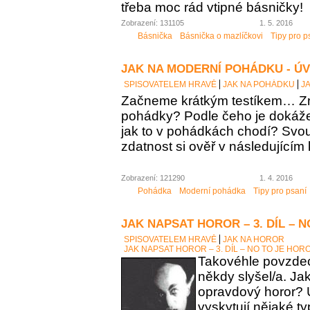
třeba moc rád vtipné básničky!
Zobrazení: 131105
1. 5. 2016
Básnička
Básnička o mazlíčkovi
Tipy pro p
JAK NA MODERNÍ POHÁDKU - Ú
SPISOVATELEM HRAVĚ
JAK NA POHÁDKU
J
Začneme krátkým testíkem… Zn
pohádky? Podle čeho je dokáž
jak to v pohádkách chodí? Sv
zdatnost si ověř v následujícím 
Zobrazení: 121290
1. 4. 2016
Pohádka
Moderní pohádka
Tipy pro psaní
JAK NAPSAT HOROR – 3. DÍL – 
SPISOVATELEM HRAVĚ
JAK NA HOROR
JAK NAPSAT HOROR – 3. DÍL – NO TO JE HOR
Takovéhle povzdech
někdy slyšel/a. Ja
opravdový horor? 
vyskytují nějaké t