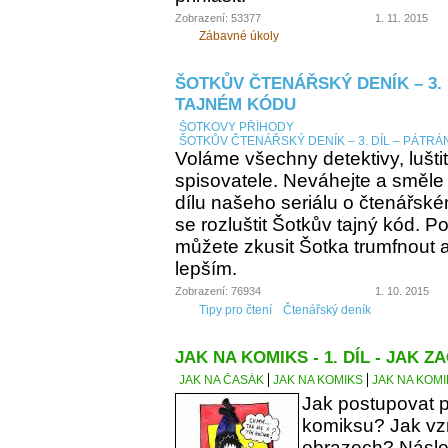
Zobrazení: 53377
1. 11. 2015
Zábavné úkoly
ŠOTKŮV ČTENÁŘSKÝ DENÍK – 3. 
TAJNÉM KÓDU
ŠOTKOVY PŘÍHODY
ŠOTKŮV ČTENÁŘSKÝ DENÍK – 3. DÍL – PÁTRÁ
Voláme všechny detektivy, lušti
spisovatele. Neváhejte a směle
dílu našeho seriálu o čtenářsk
se rozluštit Šotkův tajný kód. Po
můžete zkusit Šotka trumfnout a 
lepším.
Zobrazení: 76934
1. 10. 2015
Tipy pro čtení
Čtenářský deník
JAK NA KOMIKS - 1. DÍL - JAK ZA
JAK NA ČASÁK
JAK NA KOMIKS
JAK NA KOMIK
Jak postupovat p
komiksu? Jak vzn
obrazech? Násle