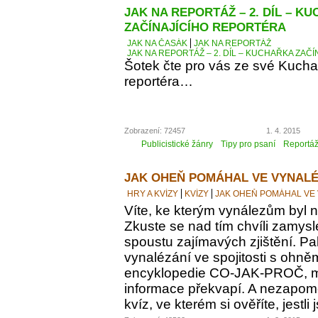
JAK NA REPORTÁŽ – 2. DÍL – K
ZAČÍNAJÍCÍHO REPORTÉRA
JAK NA ČASÁK
JAK NA REPORTÁŽ
JAK NA REPORTÁŽ – 2. DÍL – KUCHAŘKA ZAČ
Šotek čte pro vás ze své Kucha
reportéra…
Zobrazení: 72457
1. 4. 2015
Publicistické žánry
Tipy pro psaní
Reportá
JAK OHEŇ POMÁHAL VE VYNALÉ
HRY A KVÍZY
KVÍZY
JAK OHEŇ POMÁHAL VE
Víte, ke kterým vynálezům byl
Zkuste se nad tím chvíli zamyslet
spoustu zajímavých zjištění. Pak
vynalézání ve spojitosti s ohně
encyklopedie CO-JAK-PROČ, m
informace překvapí. A nezapomeň
kvíz, ve kterém si ověříte, jestl