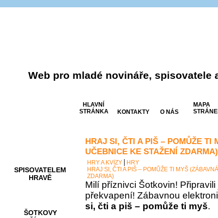
Web pro mladé novináře, spisovatele 
HLAVNÍ
MAPA
STRÁNKA
STRÁNE
KONTAKTY
O NÁS
HRAJ SI, ČTI A PIŠ – POMŮŽE T
AKCE A
SOUTĚŽE
UČEBNICE KE STAŽENÍ ZDARMA)
HRY A KVÍZY
HRY
SPISOVATELEM
HRAJ SI, ČTI A PIŠ – POMŮŽE TI MYŠ (ZÁBAV
ZDARMA)
HRAVĚ
Milí příznivci Šotkovin! Připravil
překvapení! Zábavnou elektron
si, čti a piš – pomůže ti myš
.
ŠOTKOVY