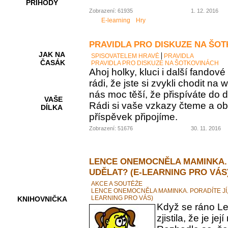
PŘÍHODY
Zobrazení: 61935
1. 12. 2016
E-learning
Hry
PRAVIDLA PRO DISKUZE NA ŠO
JAK NA
SPISOVATELEM HRAVĚ
PRAVIDLA
ČASÁK
PRAVIDLA PRO DISKUZE NA ŠOTKOVINÁCH
Ahoj holky, kluci i další fando
rádi, že jste si zvykli chodit na
nás moc těší, že přispíváte do d
VAŠE
Rádi si vaše vzkazy čteme a ob
DÍLKA
příspěvek připojíme.
Zobrazení: 51676
30. 11. 2016
HRY A
KVÍZY
LENCE ONEMOCNĚLA MAMINKA. 
UDĚLAT? (E-LEARNING PRO VÁS
AKCE A SOUTĚŽE
LENCE ONEMOCNĚLA MAMINKA. PORADÍTE JÍ,
LEARNING PRO VÁS)
KNIHOVNIČKA
Když se ráno Le
zjistila, že je 