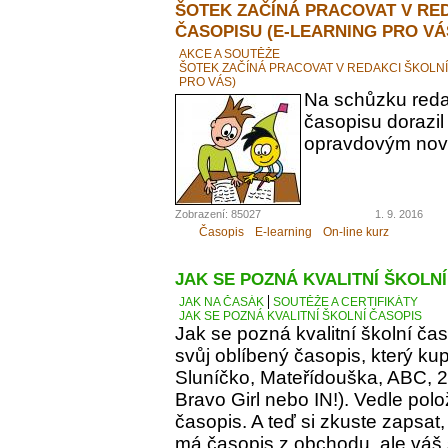
ŠOTEK ZAČÍNÁ PRACOVAT V RE
ČASOPISU (E-LEARNING PRO VÁ
AKCE A SOUTĚŽE
ŠOTEK ZAČÍNÁ PRACOVAT V REDAKCI ŠKOLN
PRO VÁS)
Na schůzku reda
časopisu dorazil
opravdovým novi
Zobrazení: 85027
1. 9. 2016
Časopis
E-learning
On-line kurz
JAK SE POZNÁ KVALITNÍ ŠKOLN
JAK NA ČASÁK
SOUTĚŽE A CERTIFIKÁTY
JAK SE POZNÁ KVALITNÍ ŠKOLNÍ ČASOPIS
Jak se pozná kvalitní školní ča
svůj oblíbený časopis, který kupu
Sluníčko, Mateřídouška, ABC, 21.
Bravo Girl nebo IN!). Vedle polo
časopis. A teď si zkuste zapsat
má časopis z obchodu, ale váš