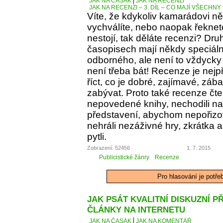
JAK NA ČASÁK
JAK NA RECENZI
JAK NA RECENZI – 3. DÍL – CO MAJÍ VŠECH
Víte, že kdykoliv kamarádovi ně
vychválíte, nebo naopak řeknete
nestojí, tak děláte recenzi? Dru
časopisech mají někdy speciáln
odborného, ale není to vždycky 
není třeba bát! Recenze je nejp
říct, co je dobré, zajímavé, z
zabývat. Proto také recenze čt
nepovedené knihy, nechodili na 
představení, abychom nepořizov
nehráli nezáživné hry, zkrátka
pytli.
Zobrazení: 52456
1. 7. 2015
Publicistické žánry
Recenze
Pro hlasování je potře
JAK PSÁT KVALITNÍ DISKUZNÍ P
ČLÁNKY NA INTERNETU
JAK NA ČASÁK
JAK NA KOMENTÁŘ