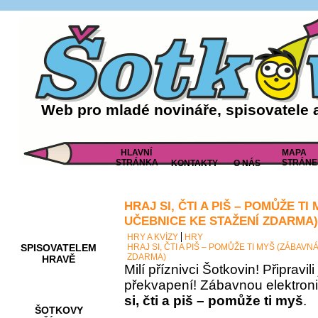
Web pro mladé novináře, spisovatele 
HLAVNÍ
MAPA
STRÁNKA
STRÁNE
KONTAKTY
O NÁS
HRAJ SI, ČTI A PIŠ – POMŮŽE T
AKCE A
SOUTĚŽE
UČEBNICE KE STAŽENÍ ZDARMA)
HRY A KVÍZY
HRY
SPISOVATELEM
HRAJ SI, ČTI A PIŠ – POMŮŽE TI MYŠ (ZÁBAV
ZDARMA)
HRAVĚ
Milí příznivci Šotkovin! Připravil
překvapení! Zábavnou elektron
si, čti a piš – pomůže ti myš
.
ŠOTKOVY