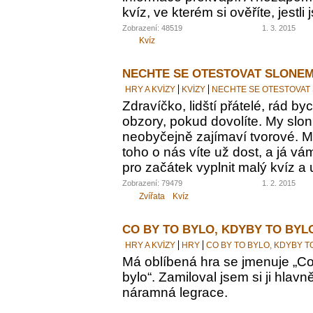
kvíz, ve kterém si ověříte, jestl
Zobrazení: 48519
1. 3. 2015
Kvíz
NECHTE SE OTESTOVAT SLONEM
HRY A KVÍZY
KVÍZY
NECHTE SE OTESTOVAT
Zdravíčko, lidští přátelé, rád by
obzory, pokud dovolíte. My sloni
neobyčejně zajímaví tvorové. M
toho o nás víte už dost, a já vám
pro začátek vyplnit malý kvíz a 
Zobrazení: 79479
1. 2. 2015
Zvířata
Kvíz
CO BY TO BYLO, KDYBY TO BYL
HRY A KVÍZY
HRY
CO BY TO BYLO, KDYBY T
Má oblíbená hra se jmenuje „Co 
bylo“. Zamiloval jsem si ji hlavn
náramná legrace.