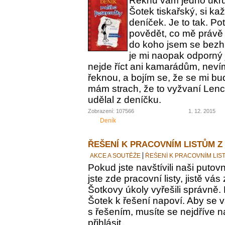
Řeknu vám jedno ukrut
Šotek tiskařský, si ka
deníček. Je to tak. Po
povědět, co mě právě 
do koho jsem se bezh
je mi naopak odporný 
nejde říct ani kamarádům, nevím
řeknou, a bojím se, že se mi bu
mám strach, že to vyžvaní Lence
udělal z deníčku.
Zobrazení: 107566
1. 12. 2015
Deník
ŘEŠENÍ K PRACOVNÍM LISTŮM Z
AKCE A SOUTĚŽE
ŘEŠENÍ K PRACOVNÍM LIS
Pokud jste navštívili naši putovn
jste zde pracovní listy, jistě vás z
Šotkovy úkoly vyřešili správně.
Šotek k řešení napoví. Aby se v
s řešením, musíte se nejdříve n
přihlásit.