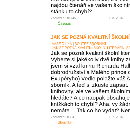
najdou čtenáři ve vašem školní
stánku to chybí?
Zobrazení: 81745
1. 8. 2016
Časopis
JAK SE POZNÁ KVALITNÍ ŠKOLNÍ
VAŠE DÍLKA
SOUTĚŽ SBORNÍKŮ
JAK SE POZNÁ KVALITNÍ ŠKOLNÍ LITERÁRNÍ 
Jak se pozná kvalitní školní lite
Vyberte si jakékoliv dvě knihy z
jsem si vzal knihu Richarda Ha
dobrodružství a Malého prince o
Exupéryho) Vedle položte váš ško
sborník. A teď si zkuste zapsat,
knihovny, ale ve vašem školním 
hledáte? A co naopak obsahuje vá
knížkách to chybí? Aha, vy žádný
nemáte… Tak co ho vydat? Není 
Zobrazení: 83041
1. 7. 2016
Sborníky