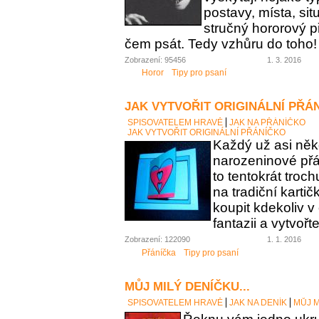
postavy, místa, sit
stručný hororový p
čem psát. Tedy vzhůru do toho!
Zobrazení: 95456
1. 3. 2016
Horor
Tipy pro psaní
JAK VYTVOŘIT ORIGINÁLNÍ PŘÁ
SPISOVATELEM HRAVĚ
JAK NA PŘÁNÍČKO
JAK VYTVOŘIT ORIGINÁLNÍ PŘÁNÍČKO
Každý už asi něk
narozeninové přán
to tentokrát troc
na tradiční karti
koupit kdekoliv 
fantazii a vytvořt
Zobrazení: 122090
1. 1. 2016
Přáníčka
Tipy pro psaní
MŮJ MILÝ DENÍČKU...
SPISOVATELEM HRAVĚ
JAK NA DENÍK
MŮJ M