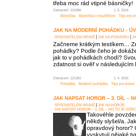
třeba moc rád vtipné básničky!
Zobrazení: 131080
1. 5. 2016
Básnička
Básnička o mazlíčkovi
Tipy pro p
JAK NA MODERNÍ POHÁDKU - Ú
SPISOVATELEM HRAVĚ
JAK NA POHÁDKU
J
Začneme krátkým testíkem… Zn
pohádky? Podle čeho je dokáž
jak to v pohádkách chodí? Sv
zdatnost si ověř v následujícím 
Zobrazení: 121281
1. 4. 2016
Pohádka
Moderní pohádka
Tipy pro psaní
JAK NAPSAT HOROR – 3. DÍL – 
SPISOVATELEM HRAVĚ
JAK NA HOROR
JAK NAPSAT HOROR – 3. DÍL – NO TO JE HOR
Takovéhle povzdech
někdy slyšel/a. Ja
opravdový horor? 
vyskytují nějaké t