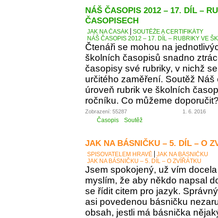
NÁŠ ČASOPIS 2012 – 17. DÍL – 
ČASOPISECH
JAK NA ČASÁK
SOUTĚŽE A CERTIFIKÁTY
NÁŠ ČASOPIS 2012 – 17. DÍL – RUBRIKY VE
Čtenáři se mohou na jednotlivý
školních časopisů snadno ztráce
časopisy své rubriky, v nichž se
určitého zaměření. Soutěž Náš
úroveň rubrik ve školních časop
ročníku. Co můžeme doporučit
Zobrazení: 55287
1. 6. 2016
Časopis
Soutěž
JAK NA BÁSNIČKU – 5. DÍL – O 
SPISOVATELEM HRAVĚ
JAK NA BÁSNIČKU
JAK NA BÁSNIČKU – 5. DÍL – O ZVÍŘÁTKU
Jsem spokojený, už vím docela 
myslím, že aby někdo napsal d
se řídit citem pro jazyk. Správn
asi povedenou básničku nezaručí
obsah, jestli má básnička něja