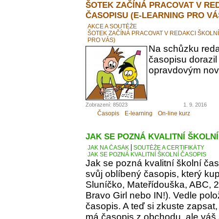
ŠOTEK ZAČÍNÁ PRACOVAT V RE
ČASOPISU (E-LEARNING PRO VÁ
AKCE A SOUTĚŽE
ŠOTEK ZAČÍNÁ PRACOVAT V REDAKCI ŠKOLN
PRO VÁS)
Na schůzku reda
časopisu dorazil
opravdovým novi
Zobrazení: 85023
1. 9. 2016
Časopis
E-learning
On-line kurz
JAK SE POZNÁ KVALITNÍ ŠKOLN
JAK NA ČASÁK
SOUTĚŽE A CERTIFIKÁTY
JAK SE POZNÁ KVALITNÍ ŠKOLNÍ ČASOPIS
Jak se pozná kvalitní školní ča
svůj oblíbený časopis, který kupu
Sluníčko, Mateřídouška, ABC, 21.
Bravo Girl nebo IN!). Vedle polo
časopis. A teď si zkuste zapsat
má časopis z obchodu, ale váš