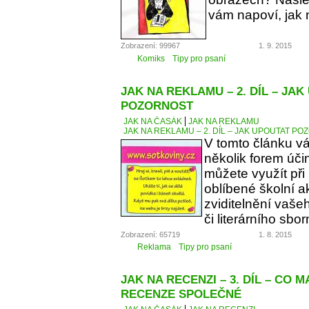
vám napoví, jak 
Zobrazení: 99967
1. 9. 2015
Komiks
Tipy pro psaní
JAK NA REKLAMU – 2. DÍL – JA
POZORNOST
JAK NA ČASÁK
JAK NA REKLAMU
JAK NA REKLAMU – 2. DÍL – JAK UPOUTAT P
V tomto článku v
několik forem úči
můžete využít při
oblíbené školní a
zviditelnění vaše
či literárního sbor
Zobrazení: 65719
1. 8. 2015
Reklama
Tipy pro psaní
JAK NA RECENZI – 3. DÍL – CO 
RECENZE SPOLEČNÉ