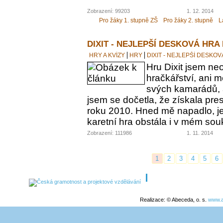
Zobrazení: 99203
1. 12. 2014
Pro žáky 1. stupně ZŠ
Pro žáky 2. stupně
L
DIXIT - NEJLEPŠÍ DESKOVÁ HRA
HRY A KVÍZY
HRY
DIXIT - NEJLEPŠÍ DESKO
Hru Dixit jsem neo
hračkářství, ani 
svých kamarádů, a
jsem se dočetla, že získala pre
roku 2010. Hned mě napadlo, jes
karetní hra obstála i v mém s
Zobrazení: 111986
1. 11. 2014
1
2
3
4
5
6
Realizace: © Abeceda, o. s.
www.a