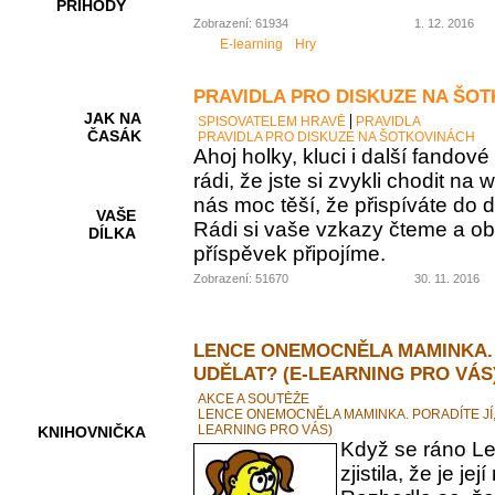
PŘÍHODY
Zobrazení: 61934
1. 12. 2016
E-learning
Hry
PRAVIDLA PRO DISKUZE NA ŠO
JAK NA
SPISOVATELEM HRAVĚ
PRAVIDLA
ČASÁK
PRAVIDLA PRO DISKUZE NA ŠOTKOVINÁCH
Ahoj holky, kluci i další fando
rádi, že jste si zvykli chodit na
nás moc těší, že přispíváte do d
VAŠE
Rádi si vaše vzkazy čteme a ob
DÍLKA
příspěvek připojíme.
Zobrazení: 51670
30. 11. 2016
HRY A
KVÍZY
LENCE ONEMOCNĚLA MAMINKA. 
UDĚLAT? (E-LEARNING PRO VÁS
AKCE A SOUTĚŽE
LENCE ONEMOCNĚLA MAMINKA. PORADÍTE JÍ,
LEARNING PRO VÁS)
KNIHOVNIČKA
Když se ráno Le
zjistila, že je 