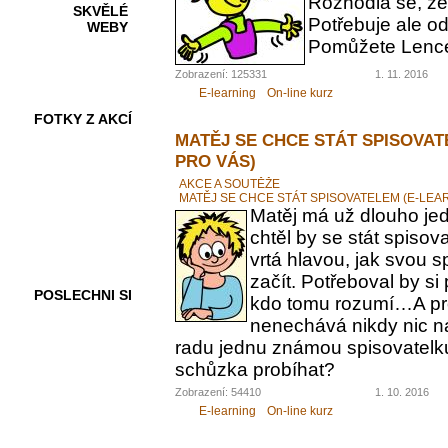
Rozhodla se, ž
SKVĚLÉ
Potřebuje ale od
WEBY
Pomůžete Lenc
Zobrazení: 125331
1. 11. 2016
E-learning
On-line kurz
FOTKY Z AKCÍ
MATĚJ SE CHCE STÁT SPISOVAT
PRO VÁS)
AKCE A SOUTĚŽE
MATĚJ SE CHCE STÁT SPISOVATELEM (E-LEA
VIDEA
Matěj má už dlouho jed
chtěl by se stát spiso
vrtá hlavou, jak svou 
začít. Potřeboval by s
POSLECHNI SI
kdo tomu rozumí…A pr
nenechává nikdy nic n
radu jednu známou spisovatelku.
schůzka probíhat?
Zobrazení: 54410
1. 10. 2016
E-learning
On-line kurz