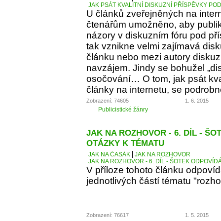
JAK PSÁT KVALITNÍ DISKUZNÍ PŘÍSPĚVKY PO
U článků zveřejněných na inter
čtenářům umožněno, aby publiko
názory v diskuzním fóru pod p
tak vznikne velmi zajímavá dis
článku nebo mezi autory diskuz
navzájem. Jindy se bohužel „d
osočování… O tom, jak psát kva
články na internetu, se podrobn
Zobrazení: 74605
1. 6. 2015
Publicistické žánry
JAK NA ROZHOVOR - 6. DÍL - Š
OTÁZKY K TÉMATU
JAK NA ČASÁK
JAK NA ROZHOVOR
JAK NA ROZHOVOR - 6. DÍL - ŠOTEK ODPOVÍD
V příloze tohoto článku odpoví
jednotlivých částí tématu "rozho
Zobrazení: 76617
1. 5. 2015