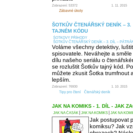
Zobrazení: 53372
1. 11. 2015
Zábavné úkoly
ŠOTKŮV ČTENÁŘSKÝ DENÍK – 3. 
TAJNÉM KÓDU
ŠOTKOVY PŘÍHODY
ŠOTKŮV ČTENÁŘSKÝ DENÍK – 3. DÍL – PÁTRÁ
Voláme všechny detektivy, lušti
spisovatele. Neváhejte a směle
dílu našeho seriálu o čtenářsk
se rozluštit Šotkův tajný kód. Po
můžete zkusit Šotka trumfnout a 
lepším.
Zobrazení: 76930
1. 10. 2015
Tipy pro čtení
Čtenářský deník
JAK NA KOMIKS - 1. DÍL - JAK ZA
JAK NA ČASÁK
JAK NA KOMIKS
JAK NA KOMIK
Jak postupovat p
komiksu? Jak vzn
obrazech? Násle