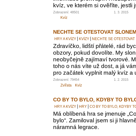
kvíz, ve kterém si ověříte, jestl
Zobrazení: 48501
1. 3. 2015
Kvíz
NECHTE SE OTESTOVAT SLONEM
HRY A KVÍZY
KVÍZY
NECHTE SE OTESTOVAT
Zdravíčko, lidští přátelé, rád by
obzory, pokud dovolíte. My sloni
neobyčejně zajímaví tvorové. M
toho o nás víte už dost, a já vám
pro začátek vyplnit malý kvíz a 
Zobrazení: 79454
1. 2. 2015
Zvířata
Kvíz
CO BY TO BYLO, KDYBY TO BYL
HRY A KVÍZY
HRY
CO BY TO BYLO, KDYBY T
Má oblíbená hra se jmenuje „Co 
bylo“. Zamiloval jsem si ji hlavn
náramná legrace.