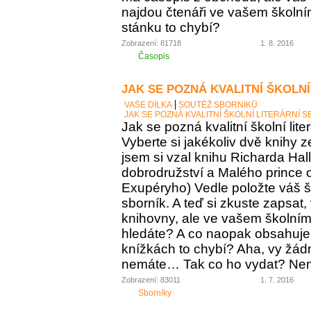
najdou čtenáři ve vašem školní
stánku to chybí?
Zobrazení: 81718
1. 8. 2016
Časopis
JAK SE POZNÁ KVALITNÍ ŠKOLNÍ
VAŠE DÍLKA
SOUTĚŽ SBORNÍKŮ
JAK SE POZNÁ KVALITNÍ ŠKOLNÍ LITERÁRNÍ 
Jak se pozná kvalitní školní lite
Vyberte si jakékoliv dvě knihy z
jsem si vzal knihu Richarda Ha
dobrodružství a Malého prince o
Exupéryho) Vedle položte váš ško
sborník. A teď si zkuste zapsat,
knihovny, ale ve vašem školním 
hledáte? A co naopak obsahuje vá
knížkách to chybí? Aha, vy žádný
nemáte… Tak co ho vydat? Není 
Zobrazení: 83011
1. 7. 2016
Sborníky