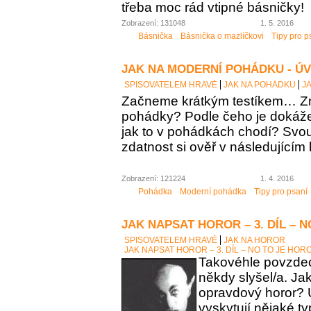
třeba moc rád vtipné básničky!
Zobrazení: 131048
1. 5. 2016
Básnička
Básnička o mazlíčkovi
Tipy pro p
JAK NA MODERNÍ POHÁDKU - Ú
SPISOVATELEM HRAVĚ
JAK NA POHÁDKU
J
Začneme krátkým testíkem… Zn
pohádky? Podle čeho je dokáž
jak to v pohádkách chodí? Sv
zdatnost si ověř v následujícím 
Zobrazení: 121224
1. 4. 2016
Pohádka
Moderní pohádka
Tipy pro psaní
JAK NAPSAT HOROR – 3. DÍL – 
SPISOVATELEM HRAVĚ
JAK NA HOROR
JAK NAPSAT HOROR – 3. DÍL – NO TO JE HOR
Takovéhle povzdech
někdy slyšel/a. Ja
opravdový horor? 
vyskytují nějaké t