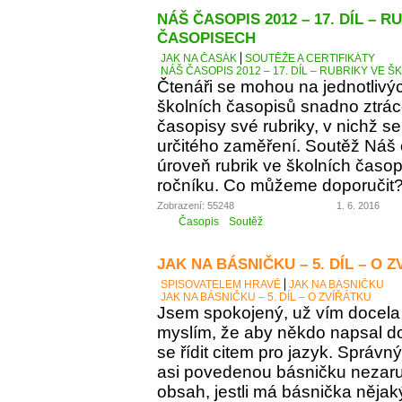
NÁŠ ČASOPIS 2012 – 17. DÍL – 
ČASOPISECH
JAK NA ČASÁK
SOUTĚŽE A CERTIFIKÁTY
NÁŠ ČASOPIS 2012 – 17. DÍL – RUBRIKY VE
Čtenáři se mohou na jednotlivý
školních časopisů snadno ztráce
časopisy své rubriky, v nichž se
určitého zaměření. Soutěž Náš
úroveň rubrik ve školních časop
ročníku. Co můžeme doporučit
Zobrazení: 55248
1. 6. 2016
Časopis
Soutěž
JAK NA BÁSNIČKU – 5. DÍL – O 
SPISOVATELEM HRAVĚ
JAK NA BÁSNIČKU
JAK NA BÁSNIČKU – 5. DÍL – O ZVÍŘÁTKU
Jsem spokojený, už vím docela 
myslím, že aby někdo napsal d
se řídit citem pro jazyk. Správn
asi povedenou básničku nezaručí
obsah, jestli má básnička něja