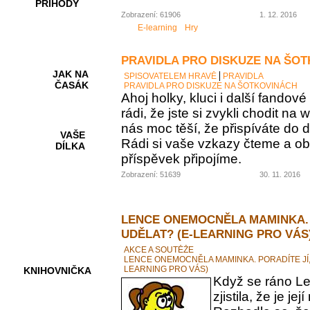
PŘÍHODY
Zobrazení: 61906
1. 12. 2016
E-learning
Hry
PRAVIDLA PRO DISKUZE NA ŠO
JAK NA
SPISOVATELEM HRAVĚ
PRAVIDLA
ČASÁK
PRAVIDLA PRO DISKUZE NA ŠOTKOVINÁCH
Ahoj holky, kluci i další fando
rádi, že jste si zvykli chodit na
nás moc těší, že přispíváte do d
VAŠE
Rádi si vaše vzkazy čteme a ob
DÍLKA
příspěvek připojíme.
Zobrazení: 51639
30. 11. 2016
HRY A
KVÍZY
LENCE ONEMOCNĚLA MAMINKA. 
UDĚLAT? (E-LEARNING PRO VÁS
AKCE A SOUTĚŽE
LENCE ONEMOCNĚLA MAMINKA. PORADÍTE JÍ,
LEARNING PRO VÁS)
KNIHOVNIČKA
Když se ráno Le
zjistila, že je 