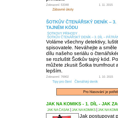
Zobrazení: 53348
1. 11. 2015
Zábavné úkoly
ŠOTKŮV ČTENÁŘSKÝ DENÍK – 3. 
TAJNÉM KÓDU
ŠOTKOVY PŘÍHODY
ŠOTKŮV ČTENÁŘSKÝ DENÍK – 3. DÍL – PÁTRÁ
Voláme všechny detektivy, lušti
spisovatele. Neváhejte a směle
dílu našeho seriálu o čtenářsk
se rozluštit Šotkův tajný kód. Po
můžete zkusit Šotka trumfnout a 
lepším.
Zobrazení: 76902
1. 10. 2015
Tipy pro čtení
Čtenářský deník
Pro hlasování je potře
JAK NA KOMIKS - 1. DÍL - JAK ZA
JAK NA ČASÁK
JAK NA KOMIKS
JAK NA KOMIK
Jak postupovat p