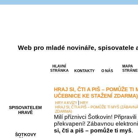
Web pro mladé novináře, spisovatele 
HLAVNÍ
MAPA
STRÁNKA
STRÁNE
KONTAKTY
O NÁS
HRAJ SI, ČTI A PIŠ – POMŮŽE T
AKCE A
SOUTĚŽE
UČEBNICE KE STAŽENÍ ZDARMA)
HRY A KVÍZY
HRY
SPISOVATELEM
HRAJ SI, ČTI A PIŠ – POMŮŽE TI MYŠ (ZÁBAV
ZDARMA)
HRAVĚ
Milí příznivci Šotkovin! Připravil
překvapení! Zábavnou elektron
si, čti a piš – pomůže ti myš
.
ŠOTKOVY