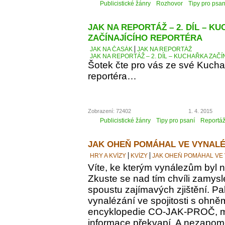
Publicistické žánry
Rozhovor
Tipy pro psan
JAK NA REPORTÁŽ – 2. DÍL – K
ZAČÍNAJÍCÍHO REPORTÉRA
JAK NA ČASÁK
JAK NA REPORTÁŽ
JAK NA REPORTÁŽ – 2. DÍL – KUCHAŘKA ZAČ
Šotek čte pro vás ze své Kucha
reportéra…
Zobrazení: 72402
1. 4. 2015
Publicistické žánry
Tipy pro psaní
Reportá
JAK OHEŇ POMÁHAL VE VYNALÉ
HRY A KVÍZY
KVÍZY
JAK OHEŇ POMÁHAL VE
Víte, ke kterým vynálezům byl
Zkuste se nad tím chvíli zamyslet
spoustu zajímavých zjištění. Pak
vynalézání ve spojitosti s ohně
encyklopedie CO-JAK-PROČ, m
informace překvapí. A nezapomeň