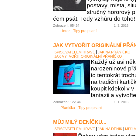
postavy, místa, sit
stručný hororový p
čem psát. Tedy vzhůru do toho!
Zobrazení: 95424
1. 3. 2016
Horor
Tipy pro psaní
JAK VYTVOŘIT ORIGINÁLNÍ PŘÁ
SPISOVATELEM HRAVĚ
JAK NA PŘÁNÍČKO
JAK VYTVOŘIT ORIGINÁLNÍ PŘÁNÍČKO
Každý už asi něk
narozeninové přán
to tentokrát troc
na tradiční karti
koupit kdekoliv 
fantazii a vytvořt
Zobrazení: 122046
1. 1. 2016
Přáníčka
Tipy pro psaní
MŮJ MILÝ DENÍČKU...
SPISOVATELEM HRAVĚ
JAK NA DENÍK
MŮJ M