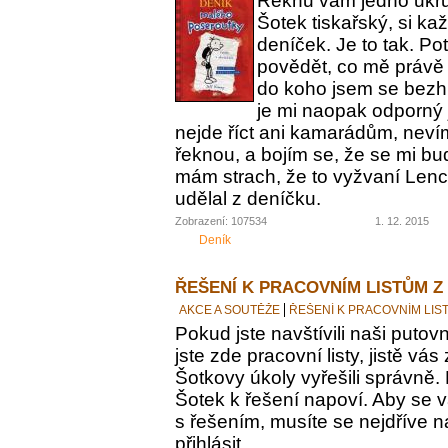
Řeknu vám jedno ukrut
Šotek tiskařský, si ka
deníček. Je to tak. Po
povědět, co mě právě 
do koho jsem se bezh
je mi naopak odporný 
nejde říct ani kamarádům, nevím
řeknou, a bojím se, že se mi bu
mám strach, že to vyžvaní Lence
udělal z deníčku.
Zobrazení: 107534
1. 12. 2015
Deník
ŘEŠENÍ K PRACOVNÍM LISTŮM Z
AKCE A SOUTĚŽE
ŘEŠENÍ K PRACOVNÍM LIS
Pokud jste navštívili naši putovn
jste zde pracovní listy, jistě vás z
Šotkovy úkoly vyřešili správně.
Šotek k řešení napoví. Aby se v
s řešením, musíte se nejdříve n
přihlásit.