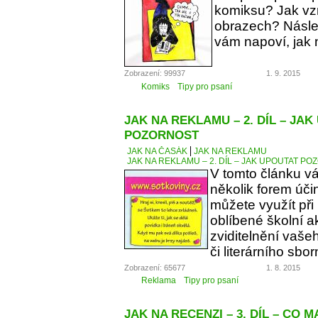
komiksu? Jak vzn
obrazech? Násle
vám napoví, jak 
Zobrazení: 99937
1. 9. 2015
Komiks
Tipy pro psaní
JAK NA REKLAMU – 2. DÍL – JA
POZORNOST
JAK NA ČASÁK
JAK NA REKLAMU
JAK NA REKLAMU – 2. DÍL – JAK UPOUTAT P
V tomto článku v
několik forem úči
můžete využít při
oblíbené školní a
zviditelnění vaše
či literárního sbor
Zobrazení: 65677
1. 8. 2015
Reklama
Tipy pro psaní
JAK NA RECENZI – 3. DÍL – CO 