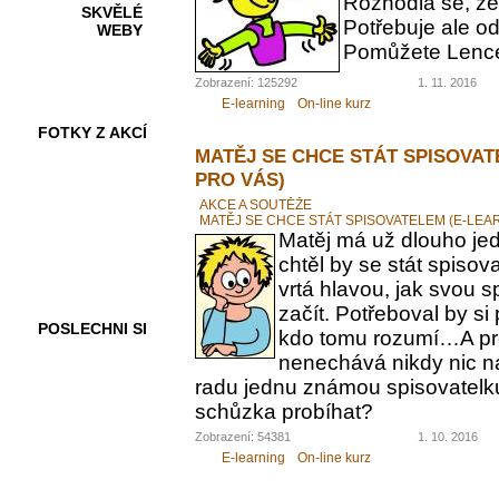
Rozhodla se, ž
SKVĚLÉ
Potřebuje ale od
WEBY
Pomůžete Lenc
Zobrazení: 125292
1. 11. 2016
E-learning
On-line kurz
FOTKY Z AKCÍ
MATĚJ SE CHCE STÁT SPISOVAT
PRO VÁS)
AKCE A SOUTĚŽE
MATĚJ SE CHCE STÁT SPISOVATELEM (E-LEA
VIDEA
Matěj má už dlouho jed
chtěl by se stát spiso
vrtá hlavou, jak svou 
začít. Potřeboval by s
POSLECHNI SI
kdo tomu rozumí…A pr
nenechává nikdy nic n
radu jednu známou spisovatelku.
schůzka probíhat?
Zobrazení: 54381
1. 10. 2016
E-learning
On-line kurz