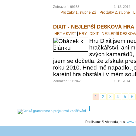
Zobrazení: 99168
1. 12. 2014
Pro žáky 1. stupně ZŠ
Pro žáky 2. stupně
L
DIXIT - NEJLEPŠÍ DESKOVÁ HRA
HRY A KVÍZY
HRY
DIXIT - NEJLEPŠÍ DESKO
Hru Dixit jsem neo
hračkářství, ani 
svých kamarádů, a
jsem se dočetla, že získala pre
roku 2010. Hned mě napadlo, jes
karetní hra obstála i v mém s
Zobrazení: 111942
1. 11. 2014
1
2
3
4
5
6
Realizace: © Abeceda, o. s.
www.a