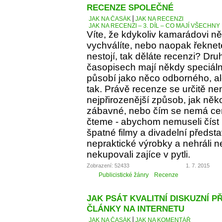
RECENZE SPOLEČNÉ
JAK NA ČASÁK
JAK NA RECENZI
JAK NA RECENZI – 3. DÍL – CO MAJÍ VŠECH
Víte, že kdykoliv kamarádovi ně
vychválíte, nebo naopak řeknete
nestojí, tak děláte recenzi? Dru
časopisech mají někdy speciáln
působí jako něco odborného, al
tak. Právě recenze se určitě ne
nejpřirozenější způsob, jak něko
zábavné, nebo čím se nemá cen
čteme - abychom nemuseli číst 
špatné filmy a divadelní předst
nepraktické výrobky a nehráli 
nekupovali zajíce v pytli.
Zobrazení: 52433
1. 7. 2015
Publicistické žánry
Recenze
JAK PSÁT KVALITNÍ DISKUZNÍ P
ČLÁNKY NA INTERNETU
JAK NA ČASÁK
JAK NA KOMENTÁŘ