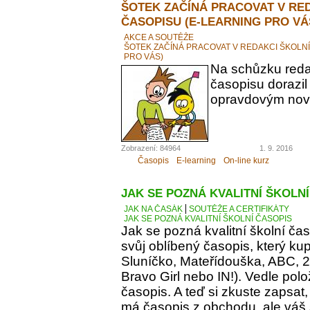
ŠOTEK ZAČÍNÁ PRACOVAT V RE
ČASOPISU (E-LEARNING PRO VÁ
AKCE A SOUTĚŽE
ŠOTEK ZAČÍNÁ PRACOVAT V REDAKCI ŠKOLN
PRO VÁS)
Na schůzku reda
časopisu dorazil
opravdovým novi
Zobrazení: 84964
1. 9. 2016
Časopis
E-learning
On-line kurz
JAK SE POZNÁ KVALITNÍ ŠKOLN
JAK NA ČASÁK
SOUTĚŽE A CERTIFIKÁTY
JAK SE POZNÁ KVALITNÍ ŠKOLNÍ ČASOPIS
Jak se pozná kvalitní školní ča
svůj oblíbený časopis, který kupu
Sluníčko, Mateřídouška, ABC, 21.
Bravo Girl nebo IN!). Vedle polo
časopis. A teď si zkuste zapsat
má časopis z obchodu, ale váš