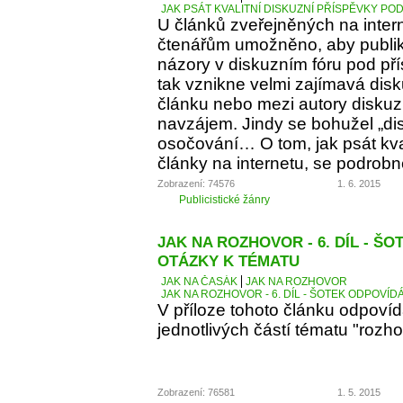
JAK PSÁT KVALITNÍ DISKUZNÍ PŘÍSPĚVKY PO
U článků zveřejněných na inter
čtenářům umožněno, aby publiko
názory v diskuzním fóru pod p
tak vznikne velmi zajímavá dis
článku nebo mezi autory diskuz
navzájem. Jindy se bohužel „d
osočování… O tom, jak psát kva
články na internetu, se podrobn
Zobrazení: 74576
1. 6. 2015
Publicistické žánry
JAK NA ROZHOVOR - 6. DÍL - Š
OTÁZKY K TÉMATU
JAK NA ČASÁK
JAK NA ROZHOVOR
JAK NA ROZHOVOR - 6. DÍL - ŠOTEK ODPOVÍD
V příloze tohoto článku odpoví
jednotlivých částí tématu "rozho
Zobrazení: 76581
1. 5. 2015