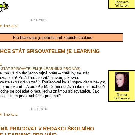
Ladislava
Whitcroft
1. 11. 2016
n-line kurz
Pro hlasování je potřeba mít zapnuto cookies
CHCE STÁT SPISOVATELEM (E-LEARNING
E
 STÁT SPISOVATELEM (E-LEARNING PRO VÁS)
j má už dlouho jedno tajné přání – chtěl by se stát
ovatelem! Pořád mu ale vrtá hlavou, jak svou
ovatelskou dráhu začít. Potřeboval by si popovídat s někým,
 tomu rozumí…A protože Matěj nenechává nikdy nic náhodě,
hodne se požádat o radu jednu známou spisovatelku. Jak
Tereza
 asi jejich první schůzka probíhat?
Linhartová
1. 10. 2016
n-line kurz
ÍNÁ PRACOVAT V REDAKCI ŠKOLNÍHO
(E-LEARNING PRO VÁS)