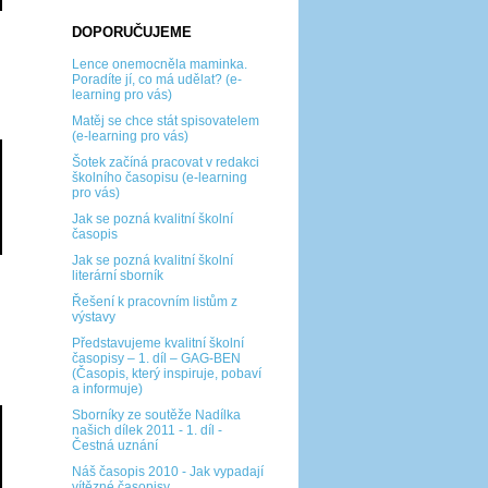
DOPORUČUJEME
Lence onemocněla maminka.
Poradíte jí, co má udělat? (e-
learning pro vás)
Matěj se chce stát spisovatelem
(e-learning pro vás)
Šotek začíná pracovat v redakci
školního časopisu (e-learning
pro vás)
Jak se pozná kvalitní školní
časopis
Jak se pozná kvalitní školní
literární sborník
Řešení k pracovním listům z
výstavy
Představujeme kvalitní školní
časopisy – 1. díl – GAG-BEN
(Časopis, který inspiruje, pobaví
a informuje)
Sborníky ze soutěže Nadílka
našich dílek 2011 - 1. díl -
Čestná uznání
Náš časopis 2010 - Jak vypadají
vítězné časopisy