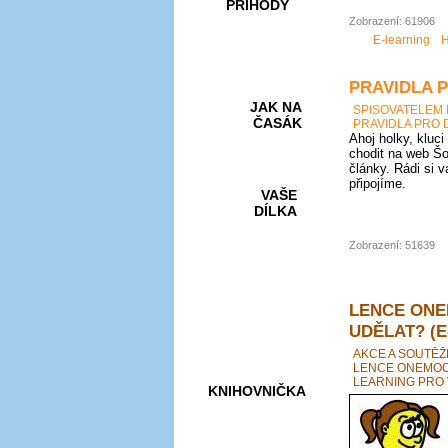
PŘÍHODY
Zobrazení: 61906
E-learning
H
PRAVIDLA 
JAK NA
SPISOVATELEM
ČASÁK
PRAVIDLA PRO 
Ahoj holky, kluci
chodit na web Šo
články. Rádi si 
připojíme.
VAŠE
DÍLKA
Zobrazení: 51639
HRY A
KVÍZY
LENCE ONE
UDĚLAT? (E
AKCE A SOUTĚŽ
LENCE ONEMOCN
LEARNING PRO 
KNIHOVNIČKA