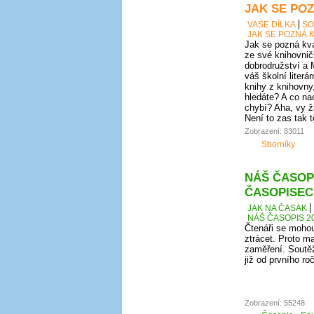
JAK SE POZ
VAŠE DÍLKA
SO
JAK SE POZNÁ K
Jak se pozná kval
ze své knihovnič
dobrodružství a 
váš školní literá
knihy z knihovny
hledáte? A co nao
chybí? Aha, vy ž
Není to zas tak 
Zobrazení: 83011
Sborníky
NÁŠ ČASOPI
ČASOPISEC
JAK NA ČASÁK
NÁŠ ČASOPIS 20
Čtenáři se mohou
ztrácet. Proto ma
zaměření. Soutěž
již od prvního r
Zobrazení: 55248