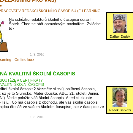
E
PRACOVAT V REDAKCI ŠKOLNÍHO ČASOPISU (E-LEARNING
Na schůzku redaktorů školního časopisu dorazil i
Šotek. Chce se stát opravdovým novinářem. Zvládne
to?
Dalibor Dudek
1. 9. 2016
earning
On-line kurz
NÁ KVALITNÍ ŠKOLNÍ ČASOPIS
SOUTĚŽE A CERTIFIKÁTY
VALITNÍ ŠKOLNÍ ČASOPIS
litní školní časopis? Vezměte si svůj oblíbený časopis,
ť už je to Sluníčko, Mateřídouška, ABC, 21. století Junior,
N!). Vedle položte váš školní časopis. A teď si zkuste
 liší… Co má časopis z obchodu, ale váš školní časopis
jdou čtenáři ve vašem školním časopise, ale v časopise ze
Radek Sárközi
1. 8. 2016