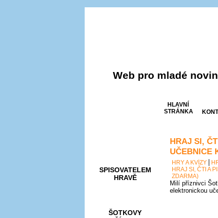
Web pro mladé noviná
HLAVNÍ
STRÁNKA
KONT
HRAJ SI, Č
AKCE A
SOUTĚŽE
UČEBNICE 
HRY A KVÍZY
H
SPISOVATELEM
HRAJ SI, ČTI A
ZDARMA)
HRAVĚ
Milí příznivci Šo
elektronickou uč
ŠOTKOVY