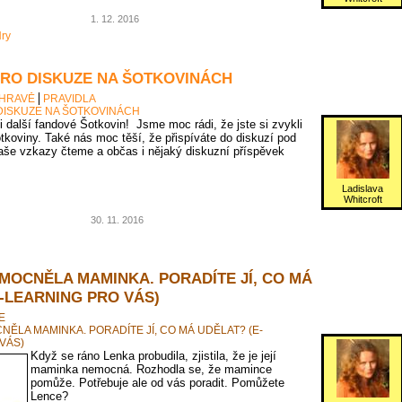
1. 12. 2016
ry
PRO DISKUZE NA ŠOTKOVINÁCH
 HRAVĚ
PRAVIDLA
DISKUZE NA ŠOTKOVINÁCH
 i další fandové Šotkovin! Jsme moc rádi, že jste si zvykli
tkoviny. Také nás moc těší, že přispíváte do diskuzí pod
vaše vzkazy čteme a občas i nějaký diskuzní příspěvek
Ladislava
Whitcroft
30. 11. 2016
MOCNĚLA MAMINKA. PORADÍTE JÍ, CO MÁ
-LEARNING PRO VÁS)
E
ĚLA MAMINKA. PORADÍTE JÍ, CO MÁ UDĚLAT? (E-
VÁS)
Když se ráno Lenka probudila, zjistila, že je její
maminka nemocná. Rozhodla se, že mamince
pomůže. Potřebuje ale od vás poradit. Pomůžete
Lence?