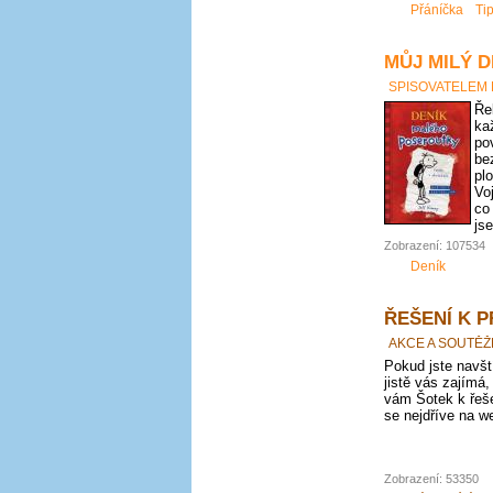
Přáníčka
Ti
MŮJ MILÝ D
SPISOVATELEM
Ře
ka
po
be
pl
Vo
co
js
Zobrazení: 107534
Deník
ŘEŠENÍ K 
AKCE A SOUTĚŽ
Pokud jste navští
jistě vás zajímá,
vám Šotek k řeše
se nejdříve na we
Zobrazení: 53350