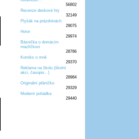
56802
Recenze deskové hry
32149
:D
:D
:D
:D
:D
Plyšák na prázdninách
29075
:D
:D
:D
Horor
29974
:D
:D
:D
Básnička o domácím
mazlíčkovi
:D
:D
:D
28786
Komiks o mně
29370
:D
:D
:D
Reklama na školu (školní
akci, časopis...)
:D
:D
:D
28984
Originální přáníčko
29329
:D
:D
:D
Moderní pohádka
29440
:D
:D
:D
:D
:D
:D