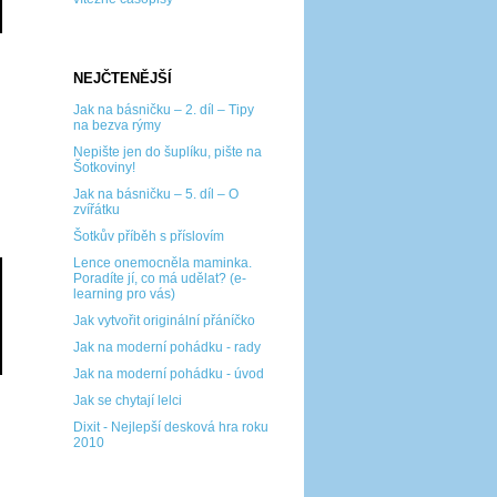
NEJČTENĚJŠÍ
Jak na básničku – 2. díl – Tipy
na bezva rýmy
Nepište jen do šuplíku, pište na
Šotkoviny!
Jak na básničku – 5. díl – O
zvířátku
Šotkův příběh s příslovím
Lence onemocněla maminka.
Poradíte jí, co má udělat? (e-
learning pro vás)
Jak vytvořit originální přáníčko
Jak na moderní pohádku - rady
Jak na moderní pohádku - úvod
Jak se chytají lelci
Dixit - Nejlepší desková hra roku
2010