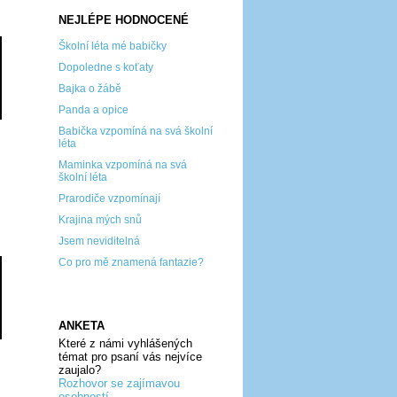
NEJLÉPE HODNOCENÉ
Školní léta mé babičky
Dopoledne s koťaty
Bajka o žábě
Panda a opice
Babička vzpomíná na svá školní
léta
Maminka vzpomíná na svá
školní léta
Prarodiče vzpomínají
Krajina mých snů
Jsem neviditelná
Co pro mě znamená fantazie?
ANKETA
Které z námi vyhlášených
témat pro psaní vás nejvíce
zaujalo?
Rozhovor se zajímavou
osobností...