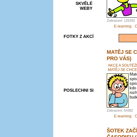
SKVĚLÉ
WEBY
Zobrazení: 125292
E-learning
O
FOTKY Z AKCÍ
MATĚJ SE 
PRO VÁS)
VIDEA
AKCE A SOUTĚŽ
MATĚJ SE CHCE
Matě
spis
spis
kdo
POSLECHNI SI
roz
bude
Zobrazení: 54382
E-learning
O
ŠOTEK ZAČ
ČASOPISU 