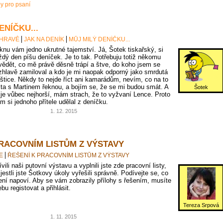
py pro psaní
ENÍČKU...
 HRAVĚ
JAK NA DENÍK
MŮJ MILÝ DENÍČKU...
knu vám jedno ukrutné tajemství. Já, Šotek tiskařský, si
ždý den píšu deníček. Je to tak. Potřebuju totiž někomu
vědět, co mě právě děsně trápí a štve, do koho jsem se
zhlavě zamiloval a kdo je mi naopak odporný jako smrdutá
oštice. Někdy to nejde říct ani kamarádům, nevím, co na to
jta s Martinem řeknou, a bojím se, že se mi budou smát. A
Šotek
 je vůbec nejhorší, mám strach, že to vyžvaní Lence. Proto
em si jednoho přítele udělal z deníčku.
1. 12. 2015
PRACOVNÍM LISTŮM Z VÝSTAVY
E
ŘEŠENÍ K PRACOVNÍM LISTŮM Z VÝSTAVY
vili naši putovní výstavu a vyplnili jste zde pracovní listy,
 jestli jste Šotkovy úkoly vyřešili správně. Podívejte se, co
ní napoví. Aby se vám zobrazily přílohy s řešením, musíte
bu registovat a přihlásit.
Tereza Srpová
1. 11. 2015