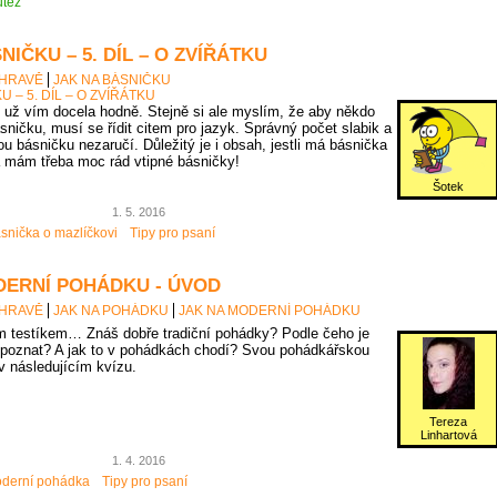
těž
NIČKU – 5. DÍL – O ZVÍŘÁTKU
 HRAVĚ
JAK NA BÁSNIČKU
U – 5. DÍL – O ZVÍŘÁTKU
už vím docela hodně. Stejně si ale myslím, že aby někdo
sničku, musí se řídit citem pro jazyk. Správný počet slabik a
u básničku nezaručí. Důležitý je i obsah, jestli má básnička
 mám třeba moc rád vtipné básničky!
Šotek
1. 5. 2016
snička o mazlíčkovi
Tipy pro psaní
DERNÍ POHÁDKU - ÚVOD
 HRAVĚ
JAK NA POHÁDKU
JAK NA MODERNÍ POHÁDKU
 testíkem… Znáš dobře tradiční pohádky? Podle čeho je
poznat? A jak to v pohádkách chodí? Svou pohádkářskou
 v následujícím kvízu.
Tereza
Linhartová
1. 4. 2016
derní pohádka
Tipy pro psaní