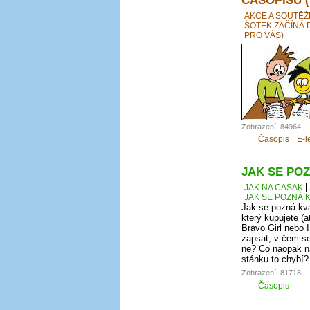
AKCE A SOUTĚŽ
ŠOTEK ZAČÍNÁ 
PRO VÁS)
Zobrazení: 84964
Časopis
E-l
JAK SE POZ
JAK NA ČASÁK
JAK SE POZNÁ K
Jak se pozná kva
který kupujete (a
Bravo Girl nebo I
zapsat, v čem se
ne? Co naopak na
stánku to chybí?
Zobrazení: 81718
Časopis