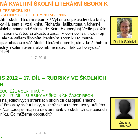
NÁ KVALITNÍ ŠKOLNÍ LITERÁRNÍ SBORNÍK
UTĚŽ SBORNÍKŮ
VALITNÍ ŠKOLNÍ LITERÁRNÍ SBORNÍK
itní školní literární sborník? Vyberte si jakékoliv dvě knihy
ky (já jsem si vzal knihu Richarda Halliburtona Nádherné
Malého prince od Antonia de Saint-Exupéryho) Vedle položte
rní sborník. A teď si zkuste zapsat, v čem se liší… Co mají
, ale ve vašem školním literárním sborníku to marně
Radek Sárközi
pak obsahuje váš školní literární sborník, ale v knížkách to
ádný školní literární sborník nemáte… Tak co ho vydat?
těžké!
1. 7. 2016
S 2012 – 17. DÍL – RUBRIKY VE ŠKOLNÍCH
H
SOUTĚŽE A CERTIFIKÁTY
12 – 17. DÍL – RUBRIKY VE ŠKOLNÍCH ČASOPISECH
 na jednotlivých stránkách školních časopisů snadno
jí časopisy své rubriky, v nichž se soustředí texty určitého
 Náš časopis mapuje úroveň rubrik ve školních časopisech
očníku. Co můžeme doporučit?
Zuzana
Dudková
1. 6. 2016