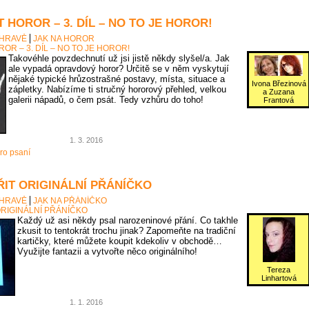
 HOROR – 3. DÍL – NO TO JE HOROR!
 HRAVĚ
JAK NA HOROR
OR – 3. DÍL – NO TO JE HOROR!
Takovéhle povzdechnutí už jsi jistě někdy slyšel/a. Jak
ale vypadá opravdový horor? Určitě se v něm vyskytují
nějaké typické hrůzostrašné postavy, místa, situace a
Ivona Březinová
zápletky. Nabízíme ti stručný hororový přehled, velkou
a Zuzana
galerii nápadů, o čem psát. Tedy vzhůru do toho!
Frantová
1. 3. 2016
ro psaní
ŘIT ORIGINÁLNÍ PŘÁNÍČKO
 HRAVĚ
JAK NA PŘÁNÍČKO
ORIGINÁLNÍ PŘÁNÍČKO
Každý už asi někdy psal narozeninové přání. Co takhle
zkusit to tentokrát trochu jinak? Zapomeňte na tradiční
kartičky, které můžete koupit kdekoliv v obchodě…
Využijte fantazii a vytvořte něco originálního!
Tereza
Linhartová
1. 1. 2016