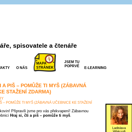
ře, spisovatele a čtenáře
JSEM TU
MAPA
POPRVÉ
STRÁNEK
AKTY
O NÁS
E-LEARNING
TI A PIŠ – POMŮŽE TI MYŠ (ZÁBAVNÁ
KE STAŽENÍ ZDARMA)
RY
 PIŠ – POMŮŽE TI MYŠ (ZÁBAVNÁ UČEBNICE KE STAŽENÍ
tkovin! Připravili jsme pro vás překvapení! Zábavnou
ebnici
Hraj si, čti a piš – pomůže ti myš
.
Ladislava
Whitcroft