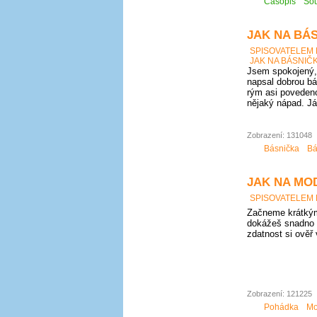
Časopis
Sou
JAK NA BÁS
SPISOVATELEM
JAK NA BÁSNIČK
Jsem spokojený, 
napsal dobrou bá
rým asi povedeno
nějaký nápad. Já
Zobrazení: 131048
Básnička
Bá
JAK NA MO
SPISOVATELEM
Začneme krátkým
dokážeš snadno 
zdatnost si ověř
Zobrazení: 121225
Pohádka
Mo