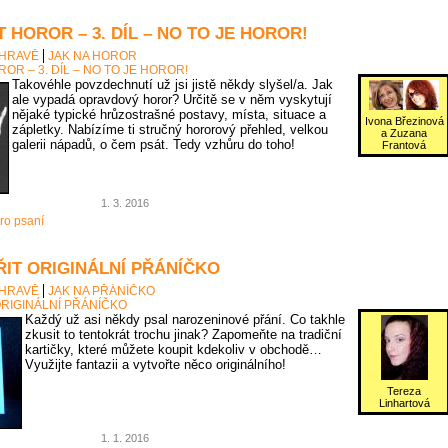
 HOROR – 3. DÍL – NO TO JE HOROR!
 HRAVĚ
JAK NA HOROR
OR – 3. DÍL – NO TO JE HOROR!
Takovéhle povzdechnutí už jsi jistě někdy slyšel/a. Jak
ale vypadá opravdový horor? Určitě se v něm vyskytují
nějaké typické hrůzostrašné postavy, místa, situace a
Ivona Březinová
zápletky. Nabízíme ti stručný hororový přehled, velkou
a Zuzana
galerii nápadů, o čem psát. Tedy vzhůru do toho!
Frantová
1. 3. 2016
ro psaní
ŘIT ORIGINÁLNÍ PŘÁNÍČKO
 HRAVĚ
JAK NA PŘÁNÍČKO
ORIGINÁLNÍ PŘÁNÍČKO
Každý už asi někdy psal narozeninové přání. Co takhle
zkusit to tentokrát trochu jinak? Zapomeňte na tradiční
kartičky, které můžete koupit kdekoliv v obchodě…
Využijte fantazii a vytvořte něco originálního!
Tereza
Linhartová
1. 1. 2016