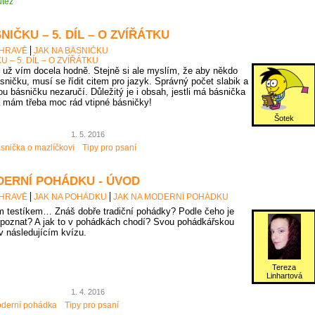
těž
NIČKU – 5. DÍL – O ZVÍŘÁTKU
 HRAVĚ
JAK NA BÁSNIČKU
U – 5. DÍL – O ZVÍŘÁTKU
už vím docela hodně. Stejně si ale myslím, že aby někdo
sničku, musí se řídit citem pro jazyk. Správný počet slabik a
u básničku nezaručí. Důležitý je i obsah, jestli má básnička
 mám třeba moc rád vtipné básničky!
Šotek
1. 5. 2016
snička o mazlíčkovi
Tipy pro psaní
DERNÍ POHÁDKU - ÚVOD
 HRAVĚ
JAK NA POHÁDKU
JAK NA MODERNÍ POHÁDKU
 testíkem… Znáš dobře tradiční pohádky? Podle čeho je
poznat? A jak to v pohádkách chodí? Svou pohádkářskou
 v následujícím kvízu.
Tereza
Linhartová
1. 4. 2016
derní pohádka
Tipy pro psaní