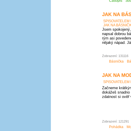
Časopis
Sou
JAK NA BÁS
SPISOVATELEM
JAK NA BÁSNIČK
Jsem spokojený, 
napsal dobrou bá
rým asi povedeno
nějaký nápad. Já
Zobrazení: 131116
Básnička
Bá
JAK NA MO
SPISOVATELEM
Začneme krátkým
dokážeš snadno 
zdatnost si ověř
Zobrazení: 121291
Pohádka
Mo