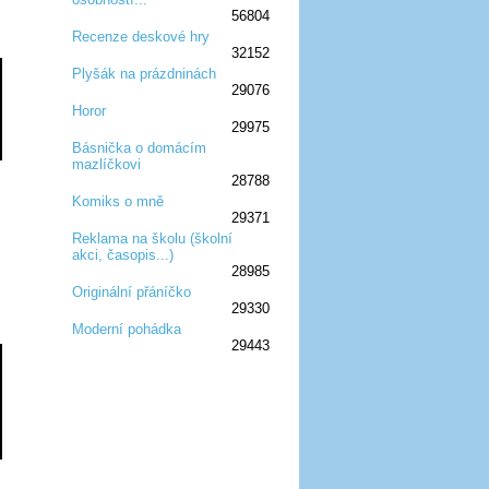
56804
Recenze deskové hry
32152
:D
:D
:D
:D
:D
Plyšák na prázdninách
29076
:D
:D
:D
Horor
29975
:D
:D
:D
Básnička o domácím
mazlíčkovi
:D
:D
:D
28788
Komiks o mně
29371
:D
:D
:D
Reklama na školu (školní
akci, časopis...)
:D
:D
:D
28985
Originální přáníčko
29330
:D
:D
:D
Moderní pohádka
29443
:D
:D
:D
:D
:D
:D