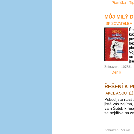
Přáníčka
Ti
MŮJ MILÝ D
SPISOVATELEM
Ře
ka
po
be
pl
Vo
co
js
Zobrazení: 107581
Deník
ŘEŠENÍ K 
AKCE A SOUTĚŽ
Pokud jste navští
jistě vás zajímá,
vám Šotek k řeše
se nejdříve na we
Zobrazení: 53378