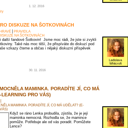
1. 12. 2016
ry
PRO DISKUZE NA ŠOTKOVINÁCH
 HRAVĚ
PRAVIDLA
DISKUZE NA ŠOTKOVINÁCH
 i další fandové Šotkovin! Jsme moc rádi, že jste si zvykli
tkoviny. Také nás moc těší, že přispíváte do diskuzí pod
vaše vzkazy čteme a občas i nějaký diskuzní příspěvek
Ladislava
Whitcroft
30. 11. 2016
MOCNĚLA MAMINKA. PORADÍTE JÍ, CO MÁ
-LEARNING PRO VÁS)
E
ĚLA MAMINKA. PORADÍTE JÍ, CO MÁ UDĚLAT? (E-
VÁS)
Když se ráno Lenka probudila, zjistila, že je její
maminka nemocná. Rozhodla se, že mamince
pomůže. Potřebuje ale od vás poradit. Pomůžete
Lence?