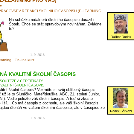
E
PRACOVAT V REDAKCI ŠKOLNÍHO ČASOPISU (E-LEARNING
Na schůzku redaktorů školního časopisu dorazil i
Šotek. Chce se stát opravdovým novinářem. Zvládne
to?
Dalibor Dudek
1. 9. 2016
earning
On-line kurz
NÁ KVALITNÍ ŠKOLNÍ ČASOPIS
SOUTĚŽE A CERTIFIKÁTY
VALITNÍ ŠKOLNÍ ČASOPIS
litní školní časopis? Vezměte si svůj oblíbený časopis,
ť už je to Sluníčko, Mateřídouška, ABC, 21. století Junior,
N!). Vedle položte váš školní časopis. A teď si zkuste
 liší… Co má časopis z obchodu, ale váš školní časopis
jdou čtenáři ve vašem školním časopise, ale v časopise ze
Radek Sárközi
1. 8. 2016