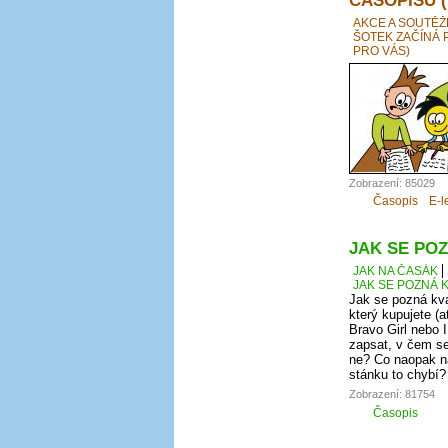
AKCE A SOUTĚŽ
ŠOTEK ZAČÍNÁ 
PRO VÁS)
Zobrazení: 85029
Časopis
E-l
JAK SE POZ
JAK NA ČASÁK
JAK SE POZNÁ K
Jak se pozná kva
který kupujete (a
Bravo Girl nebo I
zapsat, v čem se
ne? Co naopak na
stánku to chybí?
Zobrazení: 81754
Časopis