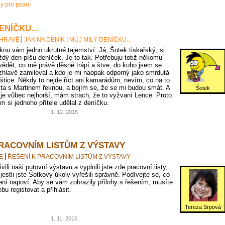
py pro psaní
ENÍČKU...
 HRAVĚ
JAK NA DENÍK
MŮJ MILÝ DENÍČKU...
knu vám jedno ukrutné tajemství. Já, Šotek tiskařský, si
ždý den píšu deníček. Je to tak. Potřebuju totiž někomu
vědět, co mě právě děsně trápí a štve, do koho jsem se
zhlavě zamiloval a kdo je mi naopak odporný jako smrdutá
oštice. Někdy to nejde říct ani kamarádům, nevím, co na to
jta s Martinem řeknou, a bojím se, že se mi budou smát. A
Šotek
 je vůbec nejhorší, mám strach, že to vyžvaní Lence. Proto
em si jednoho přítele udělal z deníčku.
1. 12. 2015
PRACOVNÍM LISTŮM Z VÝSTAVY
E
ŘEŠENÍ K PRACOVNÍM LISTŮM Z VÝSTAVY
vili naši putovní výstavu a vyplnili jste zde pracovní listy,
 jestli jste Šotkovy úkoly vyřešili správně. Podívejte se, co
ní napoví. Aby se vám zobrazily přílohy s řešením, musíte
bu registovat a přihlásit.
Tereza Srpová
1. 11. 2015