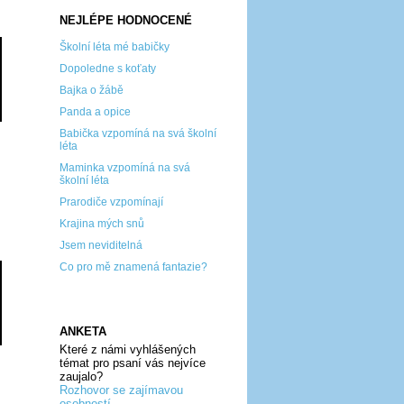
NEJLÉPE HODNOCENÉ
Školní léta mé babičky
Dopoledne s koťaty
Bajka o žábě
Panda a opice
Babička vzpomíná na svá školní
léta
Maminka vzpomíná na svá
školní léta
Prarodiče vzpomínají
Krajina mých snů
Jsem neviditelná
Co pro mě znamená fantazie?
ANKETA
Které z námi vyhlášených
témat pro psaní vás nejvíce
zaujalo?
Rozhovor se zajímavou
osobností...