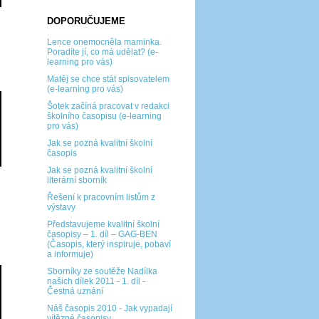
DOPORUČUJEME
Lence onemocněla maminka.
Poradíte jí, co má udělat? (e-
learning pro vás)
Matěj se chce stát spisovatelem
(e-learning pro vás)
Šotek začíná pracovat v redakci
školního časopisu (e-learning
pro vás)
Jak se pozná kvalitní školní
časopis
Jak se pozná kvalitní školní
literární sborník
Řešení k pracovním listům z
výstavy
Představujeme kvalitní školní
časopisy – 1. díl – GAG-BEN
(Časopis, který inspiruje, pobaví
a informuje)
Sborníky ze soutěže Nadílka
našich dílek 2011 - 1. díl -
Čestná uznání
Náš časopis 2010 - Jak vypadají
vítězné časopisy