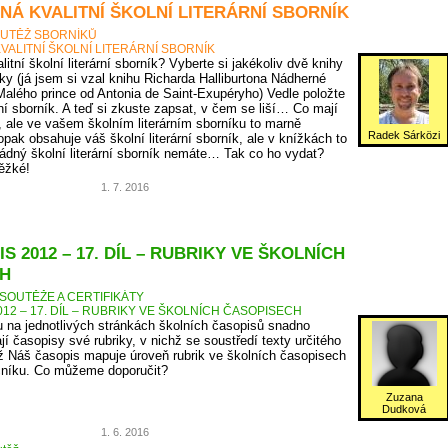
NÁ KVALITNÍ ŠKOLNÍ LITERÁRNÍ SBORNÍK
UTĚŽ SBORNÍKŮ
VALITNÍ ŠKOLNÍ LITERÁRNÍ SBORNÍK
itní školní literární sborník? Vyberte si jakékoliv dvě knihy
ky (já jsem si vzal knihu Richarda Halliburtona Nádherné
Malého prince od Antonia de Saint-Exupéryho) Vedle položte
rní sborník. A teď si zkuste zapsat, v čem se liší… Co mají
, ale ve vašem školním literárním sborníku to marně
Radek Sárközi
pak obsahuje váš školní literární sborník, ale v knížkách to
ádný školní literární sborník nemáte… Tak co ho vydat?
těžké!
1. 7. 2016
S 2012 – 17. DÍL – RUBRIKY VE ŠKOLNÍCH
H
SOUTĚŽE A CERTIFIKÁTY
12 – 17. DÍL – RUBRIKY VE ŠKOLNÍCH ČASOPISECH
 na jednotlivých stránkách školních časopisů snadno
jí časopisy své rubriky, v nichž se soustředí texty určitého
 Náš časopis mapuje úroveň rubrik ve školních časopisech
očníku. Co můžeme doporučit?
Zuzana
Dudková
1. 6. 2016