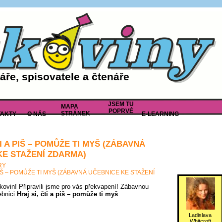
ře, spisovatele a čtenáře
JSEM TU
MAPA
POPRVÉ
STRÁNEK
AKTY
O NÁS
E-LEARNING
TI A PIŠ – POMŮŽE TI MYŠ (ZÁBAVNÁ
KE STAŽENÍ ZDARMA)
RY
 PIŠ – POMŮŽE TI MYŠ (ZÁBAVNÁ UČEBNICE KE STAŽENÍ
tkovin! Připravili jsme pro vás překvapení! Zábavnou
ebnici
Hraj si, čti a piš – pomůže ti myš
.
Ladislava
Whitcroft