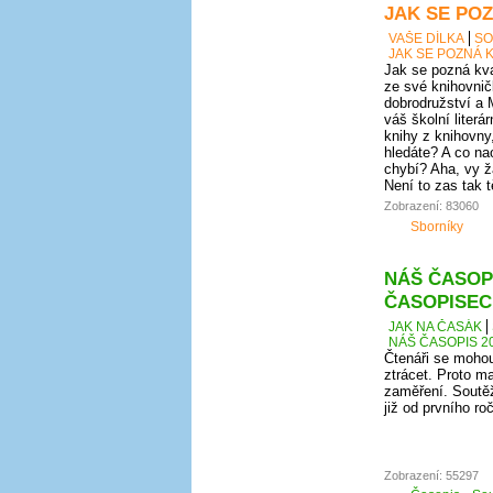
JAK SE POZ
VAŠE DÍLKA
SO
JAK SE POZNÁ K
Jak se pozná kval
ze své knihovnič
dobrodružství a 
váš školní literá
knihy z knihovny
hledáte? A co nao
chybí? Aha, vy ž
Není to zas tak 
Zobrazení: 83060
Sborníky
NÁŠ ČASOPI
ČASOPISEC
JAK NA ČASÁK
NÁŠ ČASOPIS 20
Čtenáři se mohou
ztrácet. Proto ma
zaměření. Soutěž
již od prvního r
Zobrazení: 55297