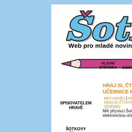
Web pro mladé noviná
HLAVNÍ
STRÁNKA
KONT
HRAJ SI, Č
AKCE A
SOUTĚŽE
UČEBNICE 
HRY A KVÍZY
H
SPISOVATELEM
HRAJ SI, ČTI A
ZDARMA)
HRAVĚ
Milí příznivci Šo
elektronickou uč
ŠOTKOVY