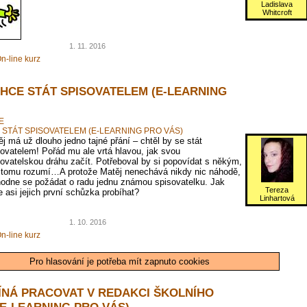
Ladislava
Whitcroft
1. 11. 2016
n-line kurz
CHCE STÁT SPISOVATELEM (E-LEARNING
E
 STÁT SPISOVATELEM (E-LEARNING PRO VÁS)
j má už dlouho jedno tajné přání – chtěl by se stát
ovatelem! Pořád mu ale vrtá hlavou, jak svou
ovatelskou dráhu začít. Potřeboval by si popovídat s někým,
 tomu rozumí…A protože Matěj nenechává nikdy nic náhodě,
hodne se požádat o radu jednu známou spisovatelku. Jak
Tereza
 asi jejich první schůzka probíhat?
Linhartová
1. 10. 2016
n-line kurz
Pro hlasování je potřeba mít zapnuto cookies
ÍNÁ PRACOVAT V REDAKCI ŠKOLNÍHO
(E-LEARNING PRO VÁS)