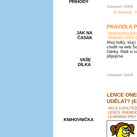
PŘÍHODY
Zobrazení: 61935
E-learning
H
PRAVIDLA 
JAK NA
SPISOVATELEM
ČASÁK
PRAVIDLA PRO 
Ahoj holky, kluci
chodit na web Šo
články. Rádi si 
připojíme.
VAŠE
DÍLKA
Zobrazení: 51678
HRY A
KVÍZY
LENCE ONE
UDĚLAT? (E
AKCE A SOUTĚŽ
LENCE ONEMOCN
LEARNING PRO 
KNIHOVNIČKA