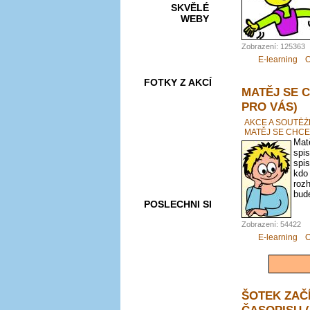
SKVĚLÉ
WEBY
Zobrazení: 125363
E-learning
O
FOTKY Z AKCÍ
MATĚJ SE 
PRO VÁS)
AKCE A SOUTĚŽ
MATĚJ SE CHCE
Matě
VIDEA
spis
spis
kdo
roz
bude
POSLECHNI SI
Zobrazení: 54422
E-learning
O
ŠOTEK ZAČ
ČASOPISU 