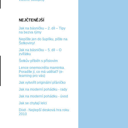
NEJČTENĚJŠÍ
Jak na básničku – 2. díl – Tipy
na bezva rýmy
Nepište jen do šuplíku, pište na
Šotkoviny!
Jak na básničku – 5. díl – O
zvířátku
Šotkův příběh s příslovím
Lence onemocněla maminka.
Poradíte jí, co má udělat? (e-
learning pro vás)
Jak vytvořit originální přáníčko
Jak na moderní pohádku - rady
Jak na moderní pohádku - úvod
Jak se chytají lelci
Dixit - Nejlepší desková hra roku
2010