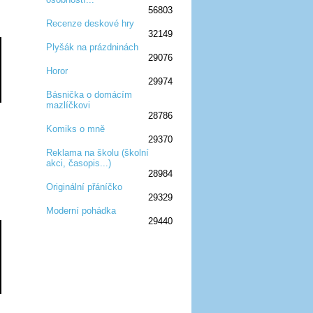
56803
Recenze deskové hry
32149
:D
:D
:D
:D
:D
Plyšák na prázdninách
29076
:D
:D
:D
Horor
29974
:D
:D
:D
Básnička o domácím
mazlíčkovi
:D
:D
:D
28786
Komiks o mně
29370
:D
:D
:D
Reklama na školu (školní
akci, časopis...)
:D
:D
:D
28984
Originální přáníčko
29329
:D
:D
:D
Moderní pohádka
29440
:D
:D
:D
:D
:D
:D