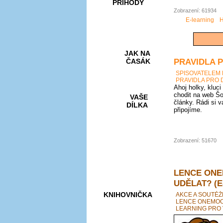
PŘÍHODY
Zobrazení: 61934
E-learning
H
JAK NA
PRAVIDLA 
ČASÁK
SPISOVATELEM
PRAVIDLA PRO 
Ahoj holky, kluci
chodit na web Šo
VAŠE
články. Rádi si 
DÍLKA
připojíme.
HRY A
Zobrazení: 51670
KVÍZY
LENCE ONE
UDĚLAT? (E
KNIHOVNIČKA
AKCE A SOUTĚŽ
LENCE ONEMOCN
LEARNING PRO 