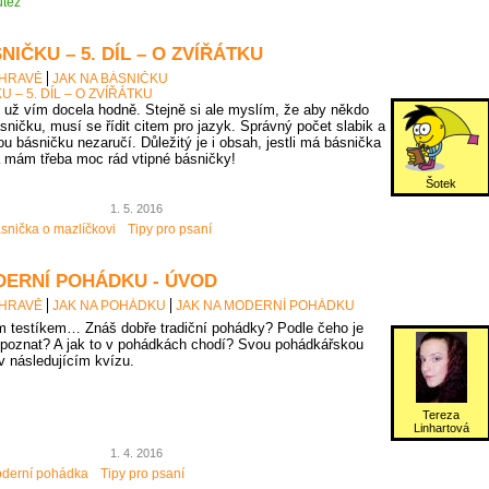
těž
NIČKU – 5. DÍL – O ZVÍŘÁTKU
 HRAVĚ
JAK NA BÁSNIČKU
U – 5. DÍL – O ZVÍŘÁTKU
už vím docela hodně. Stejně si ale myslím, že aby někdo
sničku, musí se řídit citem pro jazyk. Správný počet slabik a
u básničku nezaručí. Důležitý je i obsah, jestli má básnička
 mám třeba moc rád vtipné básničky!
Šotek
1. 5. 2016
snička o mazlíčkovi
Tipy pro psaní
DERNÍ POHÁDKU - ÚVOD
 HRAVĚ
JAK NA POHÁDKU
JAK NA MODERNÍ POHÁDKU
 testíkem… Znáš dobře tradiční pohádky? Podle čeho je
poznat? A jak to v pohádkách chodí? Svou pohádkářskou
 v následujícím kvízu.
Tereza
Linhartová
1. 4. 2016
derní pohádka
Tipy pro psaní