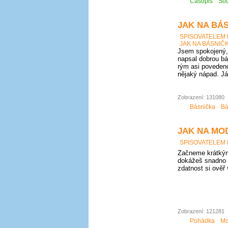
Časopis
Sou
JAK NA BÁS
SPISOVATELEM
JAK NA BÁSNIČK
Jsem spokojený, 
napsal dobrou bá
rým asi povedeno
nějaký nápad. Já
Zobrazení: 131080
Básnička
Bá
JAK NA MO
SPISOVATELEM
Začneme krátkým
dokážeš snadno 
zdatnost si ověř
Zobrazení: 121281
Pohádka
Mo