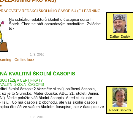
E
PRACOVAT V REDAKCI ŠKOLNÍHO ČASOPISU (E-LEARNING
Na schůzku redaktorů školního časopisu dorazil i
Šotek. Chce se stát opravdovým novinářem. Zvládne
to?
Dalibor Dudek
1. 9. 2016
earning
On-line kurz
NÁ KVALITNÍ ŠKOLNÍ ČASOPIS
SOUTĚŽE A CERTIFIKÁTY
VALITNÍ ŠKOLNÍ ČASOPIS
litní školní časopis? Vezměte si svůj oblíbený časopis,
ť už je to Sluníčko, Mateřídouška, ABC, 21. století Junior,
N!). Vedle položte váš školní časopis. A teď si zkuste
 liší… Co má časopis z obchodu, ale váš školní časopis
jdou čtenáři ve vašem školním časopise, ale v časopise ze
Radek Sárközi
1. 8. 2016