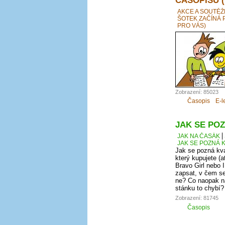
AKCE A SOUTĚŽ
ŠOTEK ZAČÍNÁ 
PRO VÁS)
Zobrazení: 85023
Časopis
E-l
JAK SE POZ
JAK NA ČASÁK
JAK SE POZNÁ K
Jak se pozná kva
který kupujete (a
Bravo Girl nebo I
zapsat, v čem se
ne? Co naopak na
stánku to chybí?
Zobrazení: 81745
Časopis