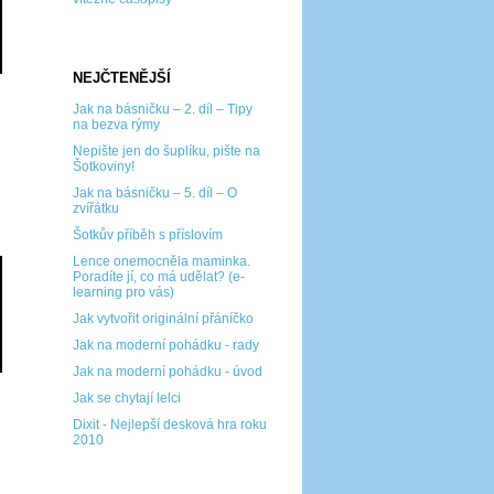
NEJČTENĚJŠÍ
Jak na básničku – 2. díl – Tipy
na bezva rýmy
Nepište jen do šuplíku, pište na
Šotkoviny!
Jak na básničku – 5. díl – O
zvířátku
Šotkův příběh s příslovím
Lence onemocněla maminka.
Poradíte jí, co má udělat? (e-
learning pro vás)
Jak vytvořit originální přáníčko
Jak na moderní pohádku - rady
Jak na moderní pohádku - úvod
Jak se chytají lelci
Dixit - Nejlepší desková hra roku
2010