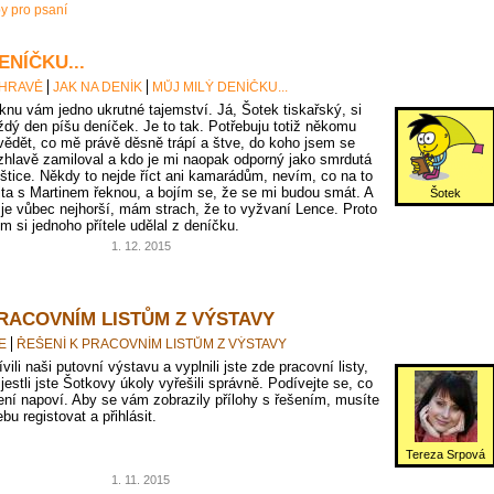
py pro psaní
ENÍČKU...
 HRAVĚ
JAK NA DENÍK
MŮJ MILÝ DENÍČKU...
knu vám jedno ukrutné tajemství. Já, Šotek tiskařský, si
ždý den píšu deníček. Je to tak. Potřebuju totiž někomu
vědět, co mě právě děsně trápí a štve, do koho jsem se
zhlavě zamiloval a kdo je mi naopak odporný jako smrdutá
oštice. Někdy to nejde říct ani kamarádům, nevím, co na to
jta s Martinem řeknou, a bojím se, že se mi budou smát. A
Šotek
 je vůbec nejhorší, mám strach, že to vyžvaní Lence. Proto
em si jednoho přítele udělal z deníčku.
1. 12. 2015
PRACOVNÍM LISTŮM Z VÝSTAVY
E
ŘEŠENÍ K PRACOVNÍM LISTŮM Z VÝSTAVY
vili naši putovní výstavu a vyplnili jste zde pracovní listy,
 jestli jste Šotkovy úkoly vyřešili správně. Podívejte se, co
ní napoví. Aby se vám zobrazily přílohy s řešením, musíte
bu registovat a přihlásit.
Tereza Srpová
1. 11. 2015