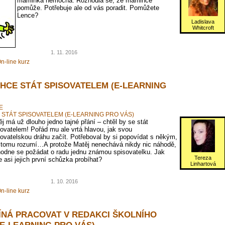
maminka nemocná. Rozhodla se, že mamince
pomůže. Potřebuje ale od vás poradit. Pomůžete
Lence?
Ladislava
Whitcroft
1. 11. 2016
n-line kurz
CHCE STÁT SPISOVATELEM (E-LEARNING
E
 STÁT SPISOVATELEM (E-LEARNING PRO VÁS)
j má už dlouho jedno tajné přání – chtěl by se stát
ovatelem! Pořád mu ale vrtá hlavou, jak svou
ovatelskou dráhu začít. Potřeboval by si popovídat s někým,
 tomu rozumí…A protože Matěj nenechává nikdy nic náhodě,
hodne se požádat o radu jednu známou spisovatelku. Jak
Tereza
 asi jejich první schůzka probíhat?
Linhartová
1. 10. 2016
n-line kurz
ÍNÁ PRACOVAT V REDAKCI ŠKOLNÍHO
(E-LEARNING PRO VÁS)