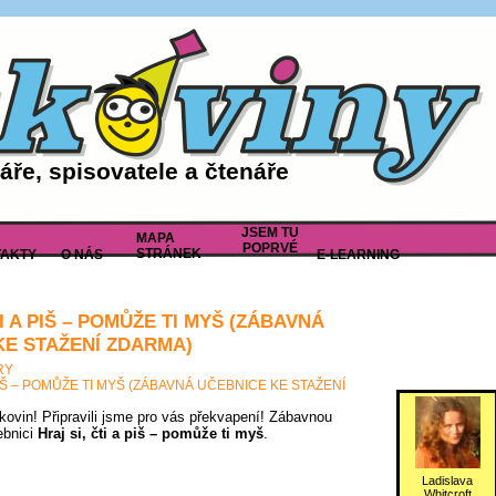
ře, spisovatele a čtenáře
JSEM TU
MAPA
POPRVÉ
STRÁNEK
AKTY
O NÁS
E-LEARNING
TI A PIŠ – POMŮŽE TI MYŠ (ZÁBAVNÁ
KE STAŽENÍ ZDARMA)
RY
 PIŠ – POMŮŽE TI MYŠ (ZÁBAVNÁ UČEBNICE KE STAŽENÍ
tkovin! Připravili jsme pro vás překvapení! Zábavnou
ebnici
Hraj si, čti a piš – pomůže ti myš
.
Ladislava
Whitcroft