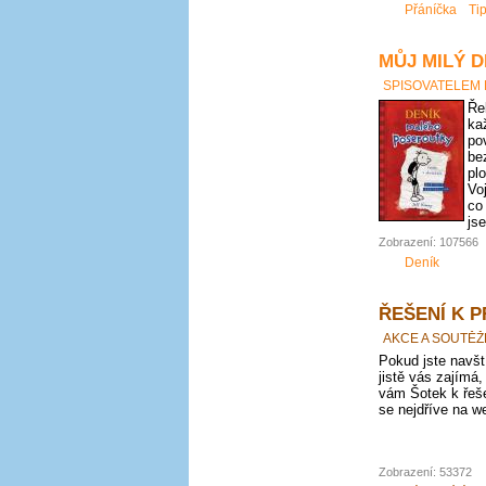
Přáníčka
Ti
MŮJ MILÝ D
SPISOVATELEM
Ře
ka
po
be
pl
Vo
co
js
Zobrazení: 107566
Deník
ŘEŠENÍ K 
AKCE A SOUTĚŽ
Pokud jste navští
jistě vás zajímá,
vám Šotek k řeše
se nejdříve na we
Zobrazení: 53372