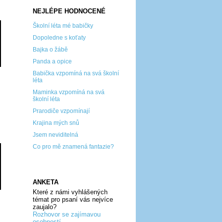
NEJLÉPE HODNOCENÉ
Školní léta mé babičky
Dopoledne s koťaty
Bajka o žábě
Panda a opice
Babička vzpomíná na svá školní
léta
Maminka vzpomíná na svá
školní léta
Prarodiče vzpomínají
Krajina mých snů
Jsem neviditelná
Co pro mě znamená fantazie?
ANKETA
Které z námi vyhlášených
témat pro psaní vás nejvíce
zaujalo?
Rozhovor se zajímavou
osobností...