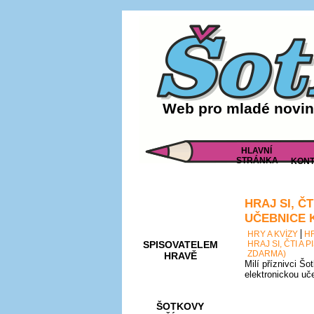
Web pro mladé noviná
HLAVNÍ
STRÁNKA
KONT
HRAJ SI, Č
AKCE A
SOUTĚŽE
UČEBNICE 
HRY A KVÍZY
H
SPISOVATELEM
HRAJ SI, ČTI A
ZDARMA)
HRAVĚ
Milí příznivci Šo
elektronickou uč
ŠOTKOVY