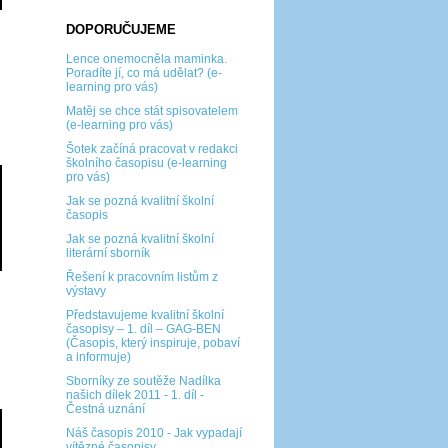
DOPORUČUJEME
Lence onemocněla maminka.
Poradíte jí, co má udělat? (e-
learning pro vás)
Matěj se chce stát spisovatelem
(e-learning pro vás)
Šotek začíná pracovat v redakci
školního časopisu (e-learning
pro vás)
Jak se pozná kvalitní školní
časopis
Jak se pozná kvalitní školní
literární sborník
Řešení k pracovním listům z
výstavy
Představujeme kvalitní školní
časopisy – 1. díl – GAG-BEN
(Časopis, který inspiruje, pobaví
a informuje)
Sborníky ze soutěže Nadílka
našich dílek 2011 - 1. díl -
Čestná uznání
Náš časopis 2010 - Jak vypadají
vítězné časopisy