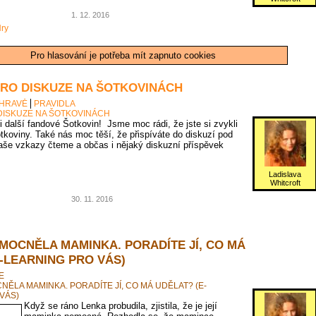
1. 12. 2016
ry
Pro hlasování je potřeba mít zapnuto cookies
PRO DISKUZE NA ŠOTKOVINÁCH
 HRAVĚ
PRAVIDLA
DISKUZE NA ŠOTKOVINÁCH
 i další fandové Šotkovin! Jsme moc rádi, že jste si zvykli
tkoviny. Také nás moc těší, že přispíváte do diskuzí pod
vaše vzkazy čteme a občas i nějaký diskuzní příspěvek
Ladislava
Whitcroft
30. 11. 2016
MOCNĚLA MAMINKA. PORADÍTE JÍ, CO MÁ
-LEARNING PRO VÁS)
E
ĚLA MAMINKA. PORADÍTE JÍ, CO MÁ UDĚLAT? (E-
VÁS)
Když se ráno Lenka probudila, zjistila, že je její