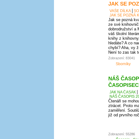
JAK SE POZ
VAŠE DÍLKA
SO
JAK SE POZNÁ K
Jak se pozná kval
ze své knihovnič
dobrodružství a 
váš školní literá
knihy z knihovny
hledáte? A co nao
chybí? Aha, vy ž
Není to zas tak 
Zobrazení: 83041
Sborníky
NÁŠ ČASOPI
ČASOPISEC
JAK NA ČASÁK
NÁŠ ČASOPIS 20
Čtenáři se mohou
ztrácet. Proto ma
zaměření. Soutěž
již od prvního r
Zobrazení: 55286