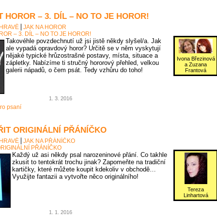
 HOROR – 3. DÍL – NO TO JE HOROR!
 HRAVĚ
JAK NA HOROR
OR – 3. DÍL – NO TO JE HOROR!
Takovéhle povzdechnutí už jsi jistě někdy slyšel/a. Jak
ale vypadá opravdový horor? Určitě se v něm vyskytují
nějaké typické hrůzostrašné postavy, místa, situace a
Ivona Březinová
zápletky. Nabízíme ti stručný hororový přehled, velkou
a Zuzana
galerii nápadů, o čem psát. Tedy vzhůru do toho!
Frantová
1. 3. 2016
ro psaní
ŘIT ORIGINÁLNÍ PŘÁNÍČKO
 HRAVĚ
JAK NA PŘÁNÍČKO
ORIGINÁLNÍ PŘÁNÍČKO
Každý už asi někdy psal narozeninové přání. Co takhle
zkusit to tentokrát trochu jinak? Zapomeňte na tradiční
kartičky, které můžete koupit kdekoliv v obchodě…
Využijte fantazii a vytvořte něco originálního!
Tereza
Linhartová
1. 1. 2016