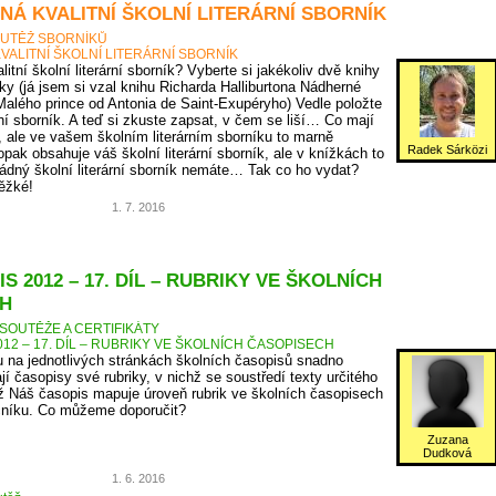
NÁ KVALITNÍ ŠKOLNÍ LITERÁRNÍ SBORNÍK
UTĚŽ SBORNÍKŮ
VALITNÍ ŠKOLNÍ LITERÁRNÍ SBORNÍK
itní školní literární sborník? Vyberte si jakékoliv dvě knihy
ky (já jsem si vzal knihu Richarda Halliburtona Nádherné
Malého prince od Antonia de Saint-Exupéryho) Vedle položte
rní sborník. A teď si zkuste zapsat, v čem se liší… Co mají
, ale ve vašem školním literárním sborníku to marně
Radek Sárközi
pak obsahuje váš školní literární sborník, ale v knížkách to
ádný školní literární sborník nemáte… Tak co ho vydat?
těžké!
1. 7. 2016
S 2012 – 17. DÍL – RUBRIKY VE ŠKOLNÍCH
H
SOUTĚŽE A CERTIFIKÁTY
12 – 17. DÍL – RUBRIKY VE ŠKOLNÍCH ČASOPISECH
 na jednotlivých stránkách školních časopisů snadno
jí časopisy své rubriky, v nichž se soustředí texty určitého
 Náš časopis mapuje úroveň rubrik ve školních časopisech
očníku. Co můžeme doporučit?
Zuzana
Dudková
1. 6. 2016