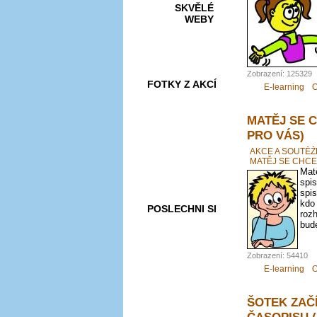
SKVĚLÉ
WEBY
Zobrazení: 125329
FOTKY Z AKCÍ
E-learning
O
MATĚJ SE 
PRO VÁS)
VIDEA
AKCE A SOUTĚŽ
MATĚJ SE CHCE
Matě
spis
spis
kdo
POSLECHNI SI
roz
bude
Zobrazení: 54410
E-learning
O
ŠOTEK ZAČ
ČASOPISU 