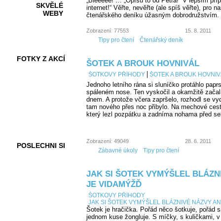
„Blééééé!“… „Opíšu to od Petra!“ V lepším příp
SKVĚLÉ
internet!“ Věřte, nevěřte (ale spíš věřte), pro 
WEBY
čtenářského deníku úžasným dobrodružstvím.
Zobrazení: 77553
15. 8. 2011
Tipy pro čtení
Čtenářský deník
FOTKY Z AKCÍ
ŠOTEK A BROUK HOVNIVÁL
ŠOTKOVY PŘÍHODY
ŠOTEK A BROUK HOVNIV
Jednoho letního rána si sluníčko protáhlo papr
spáleném nose. Ten vyskočil a okamžitě začal
dnem. A protože včera zapršelo, rozhodl se vyd
VIDEA
tam nového přes noc přibylo. Na mechové cest
který lezl pozpátku a zadníma nohama před seb
Zobrazení: 49049
28. 6. 2011
POSLECHNI SI
Zábavné úkoly
Tipy pro čtení
JAK SI ŠOTEK VYMÝŠLEL BLÁZN
JE VIDAMÝŽĎ
ŠOTKOVY PŘÍHODY
JAK SI ŠOTEK VYMÝŠLEL BLÁZNIVÉ NÁZVY A
Šotek je hračička. Pořád něco šotkuje, pořád s
jednom kuse žongluje. S míčky, s kuličkami, 