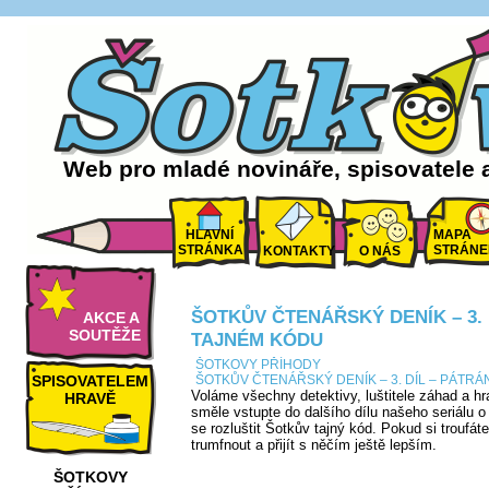
Web pro mladé novináře, spisovatele 
HLAVNÍ
MAPA
STRÁNKA
STRÁNE
KONTAKTY
O NÁS
ŠOTKŮV ČTENÁŘSKÝ DENÍK – 3. 
AKCE A
SOUTĚŽE
TAJNÉM KÓDU
ŠOTKOVY PŘÍHODY
SPISOVATELEM
ŠOTKŮV ČTENÁŘSKÝ DENÍK – 3. DÍL – PÁTRÁ
Voláme všechny detektivy, luštitele záhad a hr
HRAVĚ
směle vstupte do dalšího dílu našeho seriálu 
se rozluštit Šotkův tajný kód. Pokud si troufá
trumfnout a přijít s něčím ještě lepším.
ŠOTKOVY