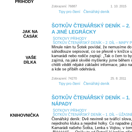
PŘÍHODY
Zobrazení: 76887
1. 10. 2015
Tipy pro čtení
Čtenářský deník
ŠOTKŮV ČTENÁŘSKÝ DENÍK – 2. 
A JINÉ LEGRÁCKY
JAK NA
ČASÁK
ŠOTKOVY PŘÍHODY
ŠOTKŮV ČTENÁŘSKÝ DENÍK – 2. DÍL – MAPY 
Minule nám tu Šotek povídal, že nemusíme do
sáhodlouze sepisovat, co se přesně v knížce 
kamarádi nebo rodiče zeptají: „Tak o čem to b
VAŠE
zajímá, na jaké skvělé myšlenky jsme během čte
DÍLKA
chtěli vědět nějaké základní informace, jako n
a kde se příběh odehrává.
Zobrazení: 74270
25. 8. 2011
HRY A
Tipy pro čtení
Čtenářský deník
KVÍZY
ŠOTKŮV ČTENÁŘSKÝ DENÍK – 1. 
NÁPADY
ŠOTKOVY PŘÍHODY
ŠOTKŮV ČTENÁŘSKÝ DENÍK – 1. DÍL – ÚŽAS
KNIHOVNIČKA
Čtenářský deník: Dvě nevinně se tvářící slova
nejednoho kluka a nejedné holky. Co napadne př
Kamarádi našeho Šotka, Lenka s Vojtou, v tom