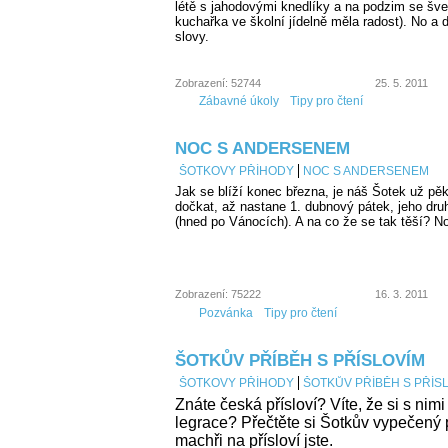
létě s jahodovými knedlíky a na podzim se šve
kuchařka ve školní jídelně měla radost). No a 
slovy.
Zobrazení: 52744
25. 5. 2011
Zábavné úkoly
Tipy pro čtení
NOC S ANDERSENEM
ŠOTKOVY PŘÍHODY
NOC S ANDERSENEM
Jak se blíží konec března, je náš Šotek už p
dočkat, až nastane 1. dubnový pátek, jeho druh
(hned po Vánocích). A na co že se tak těší? 
Zobrazení: 75222
16. 3. 2011
Pozvánka
Tipy pro čtení
ŠOTKŮV PŘÍBĚH S PŘÍSLOVÍM
ŠOTKOVY PŘÍHODY
ŠOTKŮV PŘÍBĚH S PŘÍS
Znáte česká přísloví? Víte, že si s nim
legrace? Přečtěte si Šotkův vypečený př
machři na přísloví jste.