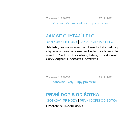
Zobrazení: 126472
27. 1. 2011
Přísloví
Zábavné úkoly
Tipy pro čtení
JAK SE CHYTAJÍ LELCI
ŠOTKOVY PŘÍHODY
JAK SE CHYTAJÍ LELCI
Na lelky se musí opatrně. Jsou to totiž velice 
chytejte rozvážně a nespěchejte. Jestli něco le
spěch. Před ním by i utekli, kdyby utíkat uměli
Lelky chytáme pomalu a pozvolna!
Zobrazení: 120332
19. 1. 2011
Zábavné úkoly
Tipy pro čtení
PRVNÍ DOPIS OD ŠOTKA
ŠOTKOVY PŘÍHODY
PRVNÍ DOPIS OD ŠOTKA
Přečtěte si úvodní dopis.