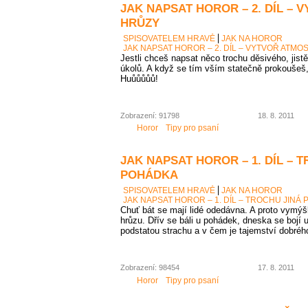
JAK NAPSAT HOROR – 2. DÍL –
HRŮZY
SPISOVATELEM HRAVĚ
JAK NA HOROR
JAK NAPSAT HOROR – 2. DÍL – VYTVOŘ ATM
Jestli chceš napsat něco trochu děsivého, jistě
úkolů. A když se tím vším statečně prokoušeš,
Huůůůůů!
Zobrazení: 91798
18. 8. 2011
Horor
Tipy pro psaní
JAK NAPSAT HOROR – 1. DÍL – 
POHÁDKA
SPISOVATELEM HRAVĚ
JAK NA HOROR
JAK NAPSAT HOROR – 1. DÍL – TROCHU JINÁ
Chuť bát se mají lidé odedávna. A proto vymýšl
hrůzu. Dřív se báli u pohádek, dneska se bojí 
podstatou strachu a v čem je tajemství dobréh
Zobrazení: 98454
17. 8. 2011
Horor
Tipy pro psaní