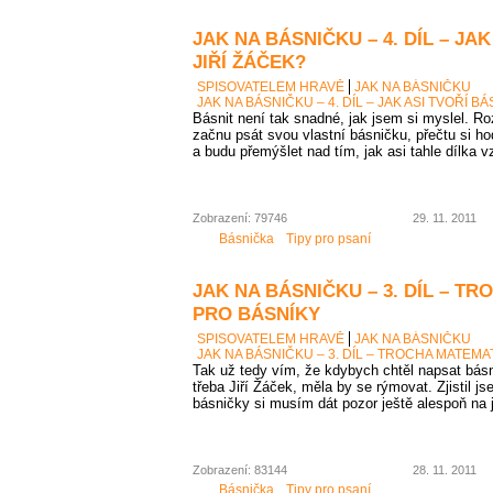
JAK NA BÁSNIČKU – 4. DÍL – JA
JIŘÍ ŽÁČEK?
SPISOVATELEM HRAVĚ
JAK NA BÁSNIČKU
JAK NA BÁSNIČKU – 4. DÍL – JAK ASI TVOŘÍ B
Básnit není tak snadné, jak jsem si myslel. Ro
začnu psát svou vlastní básničku, přečtu si ho
a budu přemýšlet nad tím, jak asi tahle dílka v
Zobrazení: 79746
29. 11. 2011
Básnička
Tipy pro psaní
JAK NA BÁSNIČKU – 3. DÍL – T
PRO BÁSNÍKY
SPISOVATELEM HRAVĚ
JAK NA BÁSNIČKU
JAK NA BÁSNIČKU – 3. DÍL – TROCHA MATEMA
Tak už tedy vím, že kdybych chtěl napsat bás
třeba Jiří Žáček, měla by se rýmovat. Zjistil js
básničky si musím dát pozor ještě alespoň na 
Zobrazení: 83144
28. 11. 2011
Básnička
Tipy pro psaní