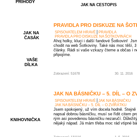
PŘÍHODY
JAK NA CESTOPIS
PRAVIDLA PRO DISKUZE NA ŠO
SPISOVATELEM HRAVĚ
PRAVIDLA
JAK NA
PRAVIDLA PRO DISKUZE NA ŠOTKOVINÁCH
ČASÁK
Ahoj holky, kluci i další fandové Šotkovin! Jsm
chodit na web Šotkoviny. Také nás moc těší, ž
články. Rádi si vaše vzkazy čteme a občas i n
připojíme.
VAŠE
DÍLKA
Zobrazení: 51678
30. 11. 2016
HRY A
KVÍZY
JAK NA BÁSNIČKU – 5. DÍL – O 
SPISOVATELEM HRAVĚ
JAK NA BÁSNIČKU
JAK NA BÁSNIČKU – 5. DÍL – O ZVÍŘÁTKU
Jsem spokojený, už vím docela hodně. Stejně 
napsal dobrou básničku, musí se řídit citem pr
rým asi povedenou básničku nezaručí. Důležitý 
KNIHOVNIČKA
nějaký nápad. Já mám třeba moc rád vtipné bá
Zobrazení: 131116
1. 5. 2016