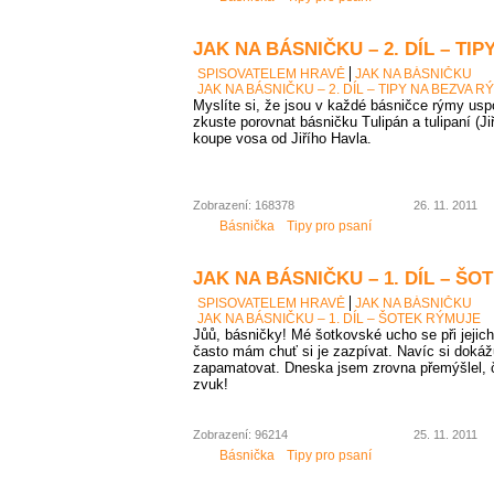
JAK NA BÁSNIČKU – 2. DÍL – TI
SPISOVATELEM HRAVĚ
JAK NA BÁSNIČKU
JAK NA BÁSNIČKU – 2. DÍL – TIPY NA BEZVA R
Myslíte si, že jsou v každé básničce rýmy us
zkuste porovnat básničku Tulipán a tulipaní (J
koupe vosa od Jiřího Havla.
Zobrazení: 168378
26. 11. 2011
Básnička
Tipy pro psaní
JAK NA BÁSNIČKU – 1. DÍL – Š
SPISOVATELEM HRAVĚ
JAK NA BÁSNIČKU
JAK NA BÁSNIČKU – 1. DÍL – ŠOTEK RÝMUJE
Jůů, básničky! Mé šotkovské ucho se při jejich
často mám chuť si je zazpívat. Navíc si dokáž
zapamatovat. Dneska jsem zrovna přemýšlel, č
zvuk!
Zobrazení: 96214
25. 11. 2011
Básnička
Tipy pro psaní