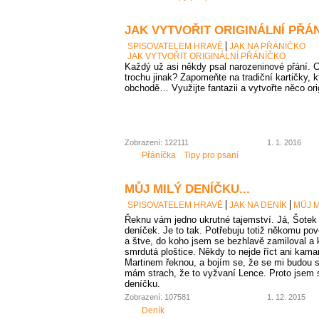
JAK VYTVOŘIT ORIGINÁLNÍ PŘÁ
SPISOVATELEM HRAVĚ
JAK NA PŘÁNÍČKO
JAK VYTVOŘIT ORIGINÁLNÍ PŘÁNÍČKO
Každý už asi někdy psal narozeninové přání. Co
trochu jinak? Zapomeňte na tradiční kartičky, 
obchodě… Využijte fantazii a vytvořte něco ori
Zobrazení: 122111
1. 1. 2016
Přáníčka
Tipy pro psaní
MŮJ MILÝ DENÍČKU...
SPISOVATELEM HRAVĚ
JAK NA DENÍK
MŮJ M
Řeknu vám jedno ukrutné tajemství. Já, Šotek 
deníček. Je to tak. Potřebuju totiž někomu po
a štve, do koho jsem se bezhlavě zamiloval a 
smrdutá ploštice. Někdy to nejde říct ani kama
Martinem řeknou, a bojím se, že se mi budou s
mám strach, že to vyžvaní Lence. Proto jsem si
deníčku.
Zobrazení: 107581
1. 12. 2015
Deník