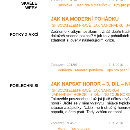
SKVĚLÉ
Básnička
Básnička o mazlíčkovi
Tipy pro p
WEBY
JAK NA MODERNÍ POHÁDKU
SPISOVATELEM HRAVĚ
JAK NA POHÁDKU
J
Začneme krátkým testíkem… Znáš dobře tradi
FOTKY Z AKCÍ
dokážeš snadno poznat? A jak to v pohádkác
zdatnost si ověř v následujícím kvízu.
VIDEA
Zobrazení: 121291
1. 4. 2016
Pohádka
Moderní pohádka
Tipy pro psaní
JAK NAPSAT HOROR – 3. DÍL – 
POSLECHNI SI
SPISOVATELEM HRAVĚ
JAK NA HOROR
JAK NAPSAT HOROR – 3. DÍL – NO TO JE HOR
Takovéhle povzdechnutí už jsi jistě někdy sly
horor? Určitě se v něm vyskytují nějaké typick
situace a zápletky. Nabízíme ti stručný hororov
nápadů, o čem psát. Tedy vzhůru do toho!
Zobrazení: 95457
1. 3. 2016
Horor
Tipy pro psaní