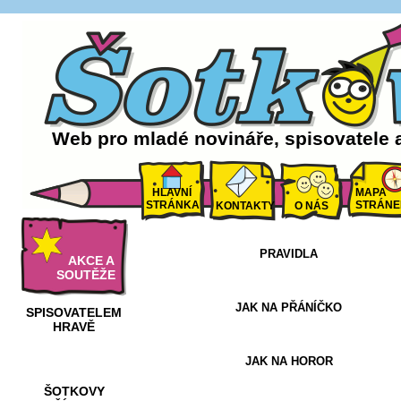
Web pro mladé novináře, spisovatele 
HLAVNÍ
MAPA
STRÁNKA
STRÁNE
KONTAKTY
O NÁS
PRAVIDLA
AKCE A
SOUTĚŽE
JAK NA PŘÁNÍČKO
SPISOVATELEM
HRAVĚ
JAK NA HOROR
ŠOTKOVY