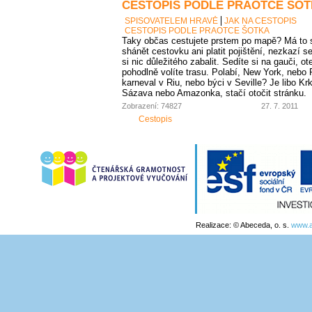
CESTOPIS PODLE PRAOTCE ŠO
SPISOVATELEM HRAVĚ
JAK NA CESTOPIS
CESTOPIS PODLE PRAOTCE ŠOTKA
Taky občas cestujete prstem po mapě? Má to 
shánět cestovku ani platit pojištění, nezkazí
si nic důležitého zabalit. Sedíte si na gauči, ot
pohodlně volíte trasu. Polabí, New York, nebo
karneval v Riu, nebo býci v Seville? Je libo K
Sázava nebo Amazonka, stačí otočit stránku.
Zobrazení: 74827
27. 7. 2011
Cestopis
Realizace: © Abeceda, o. s.
www.a