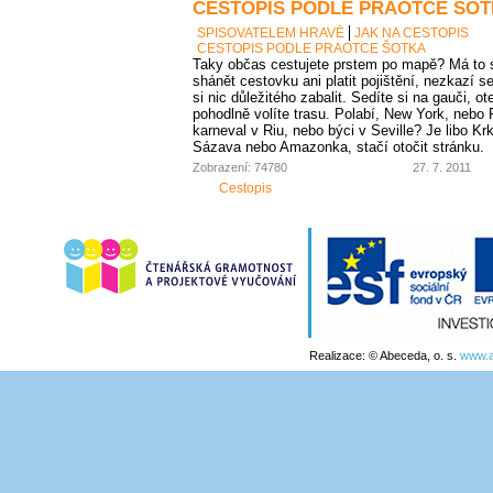
CESTOPIS PODLE PRAOTCE ŠO
SPISOVATELEM HRAVĚ
JAK NA CESTOPIS
CESTOPIS PODLE PRAOTCE ŠOTKA
Taky občas cestujete prstem po mapě? Má to 
shánět cestovku ani platit pojištění, nezkazí
si nic důležitého zabalit. Sedíte si na gauči, ot
pohodlně volíte trasu. Polabí, New York, nebo
karneval v Riu, nebo býci v Seville? Je libo K
Sázava nebo Amazonka, stačí otočit stránku.
Zobrazení: 74780
27. 7. 2011
Cestopis
Realizace: © Abeceda, o. s.
www.a