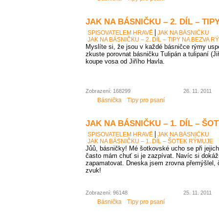
JAK NA BÁSNIČKU – 2. DÍL – TI
SPISOVATELEM HRAVĚ
JAK NA BÁSNIČKU
JAK NA BÁSNIČKU – 2. DÍL – TIPY NA BEZVA R
Myslíte si, že jsou v každé básničce rýmy us
zkuste porovnat básničku Tulipán a tulipaní (J
koupe vosa od Jiřího Havla.
Zobrazení: 168299
26. 11. 2011
Básnička
Tipy pro psaní
JAK NA BÁSNIČKU – 1. DÍL – Š
SPISOVATELEM HRAVĚ
JAK NA BÁSNIČKU
JAK NA BÁSNIČKU – 1. DÍL – ŠOTEK RÝMUJE
Jůů, básničky! Mé šotkovské ucho se při jejich
často mám chuť si je zazpívat. Navíc si dokáž
zapamatovat. Dneska jsem zrovna přemýšlel, č
zvuk!
Zobrazení: 96148
25. 11. 2011
Básnička
Tipy pro psaní