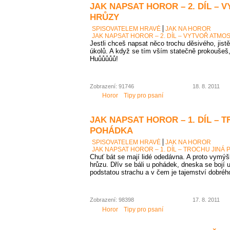
JAK NAPSAT HOROR – 2. DÍL –
HRŮZY
SPISOVATELEM HRAVĚ
JAK NA HOROR
JAK NAPSAT HOROR – 2. DÍL – VYTVOŘ ATM
Jestli chceš napsat něco trochu děsivého, jistě
úkolů. A když se tím vším statečně prokoušeš,
Huůůůůů!
Zobrazení: 91746
18. 8. 2011
Horor
Tipy pro psaní
JAK NAPSAT HOROR – 1. DÍL – 
POHÁDKA
SPISOVATELEM HRAVĚ
JAK NA HOROR
JAK NAPSAT HOROR – 1. DÍL – TROCHU JINÁ
Chuť bát se mají lidé odedávna. A proto vymýšl
hrůzu. Dřív se báli u pohádek, dneska se bojí 
podstatou strachu a v čem je tajemství dobréh
Zobrazení: 98398
17. 8. 2011
Horor
Tipy pro psaní