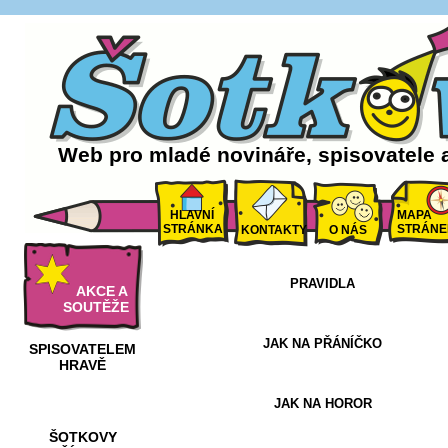
Web pro mladé novináře, spisovatele 
HLAVNÍ
MAPA
STRÁNKA
STRÁNE
KONTAKTY
O NÁS
PRAVIDLA
AKCE A
SOUTĚŽE
JAK NA PŘÁNÍČKO
SPISOVATELEM
HRAVĚ
JAK NA HOROR
ŠOTKOVY