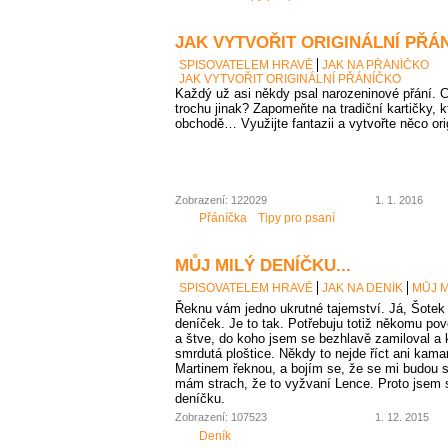
JAK VYTVOŘIT ORIGINÁLNÍ PŘÁ
SPISOVATELEM HRAVĚ
JAK NA PŘÁNÍČKO
JAK VYTVOŘIT ORIGINÁLNÍ PŘÁNÍČKO
Každý už asi někdy psal narozeninové přání. Co
trochu jinak? Zapomeňte na tradiční kartičky, 
obchodě… Využijte fantazii a vytvořte něco ori
Zobrazení: 122029
1. 1. 2016
Přáníčka
Tipy pro psaní
MŮJ MILÝ DENÍČKU...
SPISOVATELEM HRAVĚ
JAK NA DENÍK
MŮJ M
Řeknu vám jedno ukrutné tajemství. Já, Šotek 
deníček. Je to tak. Potřebuju totiž někomu po
a štve, do koho jsem se bezhlavě zamiloval a 
smrdutá ploštice. Někdy to nejde říct ani kama
Martinem řeknou, a bojím se, že se mi budou s
mám strach, že to vyžvaní Lence. Proto jsem si
deníčku.
Zobrazení: 107523
1. 12. 2015
Deník