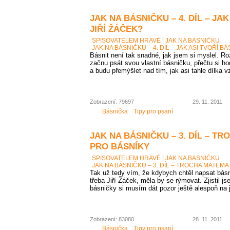
JAK NA BÁSNIČKU – 4. DÍL – JA
JIŘÍ ŽÁČEK?
SPISOVATELEM HRAVĚ
JAK NA BÁSNIČKU
JAK NA BÁSNIČKU – 4. DÍL – JAK ASI TVOŘÍ B
Básnit není tak snadné, jak jsem si myslel. Ro
začnu psát svou vlastní básničku, přečtu si ho
a budu přemýšlet nad tím, jak asi tahle dílka v
Zobrazení: 79697
29. 11. 2011
Básnička
Tipy pro psaní
JAK NA BÁSNIČKU – 3. DÍL – T
PRO BÁSNÍKY
SPISOVATELEM HRAVĚ
JAK NA BÁSNIČKU
JAK NA BÁSNIČKU – 3. DÍL – TROCHA MATEMA
Tak už tedy vím, že kdybych chtěl napsat bás
třeba Jiří Žáček, měla by se rýmovat. Zjistil js
básničky si musím dát pozor ještě alespoň na 
Zobrazení: 83080
28. 11. 2011
Básnička
Tipy pro psaní