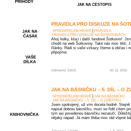
PŘÍHODY
JAK NA CESTOPIS
PRAVIDLA PRO DISKUZE NA ŠO
SPISOVATELEM HRAVĚ
PRAVIDLA
JAK NA
PRAVIDLA PRO DISKUZE NA ŠOTKOVINÁCH
ČASÁK
Ahoj holky, kluci i další fandové Šotkovin! Jsm
chodit na web Šotkoviny. Také nás moc těší, ž
články. Rádi si vaše vzkazy čteme a občas i n
připojíme.
VAŠE
DÍLKA
Zobrazení: 51631
30. 11. 2016
HRY A
KVÍZY
JAK NA BÁSNIČKU – 5. DÍL – O 
SPISOVATELEM HRAVĚ
JAK NA BÁSNIČKU
JAK NA BÁSNIČKU – 5. DÍL – O ZVÍŘÁTKU
Jsem spokojený, už vím docela hodně. Stejně 
napsal dobrou básničku, musí se řídit citem pr
rým asi povedenou básničku nezaručí. Důležitý 
KNIHOVNIČKA
nějaký nápad. Já mám třeba moc rád vtipné bá
Zobrazení: 131036
1. 5. 2016