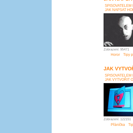
SPISOVATELEM
JAK NAPSAT HOR
Zobrazení: 95471
Horor
Tipy p
JAK VYTVO
SPISOVATELEM
JAK VYTVOŘIT 
Zobrazení: 122151
Přáníčka
Ti