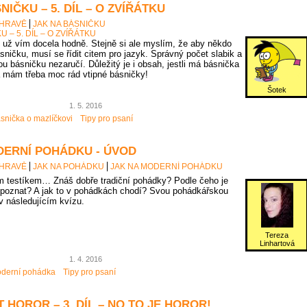
NIČKU – 5. DÍL – O ZVÍŘÁTKU
 HRAVĚ
JAK NA BÁSNIČKU
U – 5. DÍL – O ZVÍŘÁTKU
už vím docela hodně. Stejně si ale myslím, že aby někdo
sničku, musí se řídit citem pro jazyk. Správný počet slabik a
u básničku nezaručí. Důležitý je i obsah, jestli má básnička
 mám třeba moc rád vtipné básničky!
Šotek
1. 5. 2016
snička o mazlíčkovi
Tipy pro psaní
DERNÍ POHÁDKU - ÚVOD
 HRAVĚ
JAK NA POHÁDKU
JAK NA MODERNÍ POHÁDKU
 testíkem… Znáš dobře tradiční pohádky? Podle čeho je
poznat? A jak to v pohádkách chodí? Svou pohádkářskou
 v následujícím kvízu.
Tereza
Linhartová
1. 4. 2016
derní pohádka
Tipy pro psaní
 HOROR – 3. DÍL – NO TO JE HOROR!