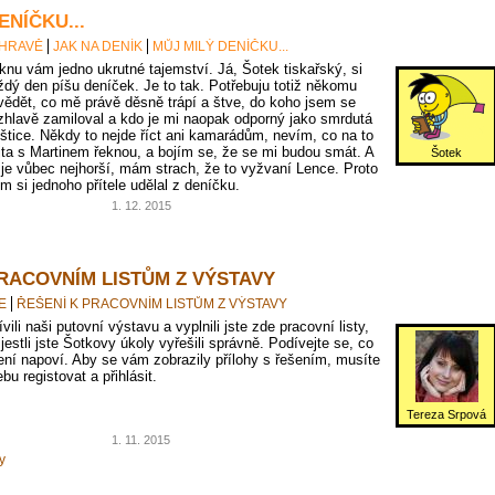
ENÍČKU...
 HRAVĚ
JAK NA DENÍK
MŮJ MILÝ DENÍČKU...
knu vám jedno ukrutné tajemství. Já, Šotek tiskařský, si
ždý den píšu deníček. Je to tak. Potřebuju totiž někomu
vědět, co mě právě děsně trápí a štve, do koho jsem se
zhlavě zamiloval a kdo je mi naopak odporný jako smrdutá
oštice. Někdy to nejde říct ani kamarádům, nevím, co na to
jta s Martinem řeknou, a bojím se, že se mi budou smát. A
Šotek
 je vůbec nejhorší, mám strach, že to vyžvaní Lence. Proto
em si jednoho přítele udělal z deníčku.
1. 12. 2015
PRACOVNÍM LISTŮM Z VÝSTAVY
E
ŘEŠENÍ K PRACOVNÍM LISTŮM Z VÝSTAVY
vili naši putovní výstavu a vyplnili jste zde pracovní listy,
 jestli jste Šotkovy úkoly vyřešili správně. Podívejte se, co
ní napoví. Aby se vám zobrazily přílohy s řešením, musíte
bu registovat a přihlásit.
Tereza Srpová
1. 11. 2015
y