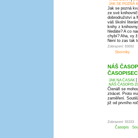
JAK SE POZNÁ K
Jak se pozná kval
ze své knihovnič
dobrodružství a 
váš školní literá
knihy z knihovny
hledáte? A co nao
chybí? Aha, vy ž
Není to zas tak 
Zobrazení: 83092
Sborníky
NÁŠ ČASOPI
ČASOPISEC
JAK NA ČASÁK
NÁŠ ČASOPIS 20
Čtenáři se mohou
ztrácet. Proto ma
zaměření. Soutěž
již od prvního r
Zobrazení: 55333
Časopis
Sou