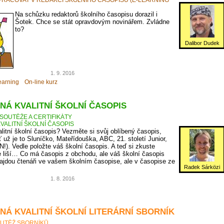
Na schůzku redaktorů školního časopisu dorazil i
Šotek. Chce se stát opravdovým novinářem. Zvládne
to?
Dalibor Dudek
1. 9. 2016
earning
On-line kurz
NÁ KVALITNÍ ŠKOLNÍ ČASOPIS
SOUTĚŽE A CERTIFIKÁTY
VALITNÍ ŠKOLNÍ ČASOPIS
litní školní časopis? Vezměte si svůj oblíbený časopis,
ť už je to Sluníčko, Mateřídouška, ABC, 21. století Junior,
N!). Vedle položte váš školní časopis. A teď si zkuste
 liší… Co má časopis z obchodu, ale váš školní časopis
jdou čtenáři ve vašem školním časopise, ale v časopise ze
Radek Sárközi
1. 8. 2016
NÁ KVALITNÍ ŠKOLNÍ LITERÁRNÍ SBORNÍK
UTĚŽ SBORNÍKŮ