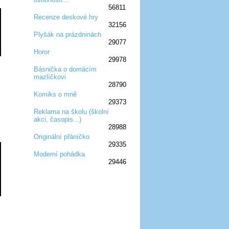
56811
Recenze deskové hry
32156
:D
:D
:D
:D
:D
Plyšák na prázdninách
29077
:D
:D
:D
Horor
29978
:D
:D
:D
Básnička o domácím
mazlíčkovi
:D
:D
:D
28790
Komiks o mně
29373
:D
:D
:D
Reklama na školu (školní
akci, časopis...)
:D
:D
:D
28988
Originální přáníčko
29335
:D
:D
:D
Moderní pohádka
29446
:D
:D
:D
:D
:D
:D