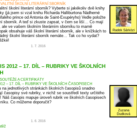
VALITNÍ ŠKOLNÍ LITERÁRNÍ SBORNÍK
itní školní literární sborník? Vyberte si jakékoliv dvě knihy
ky (já jsem si vzal knihu Richarda Halliburtona Nádherné
Malého prince od Antonia de Saint-Exupéryho) Vedle položte
rní sborník. A teď si zkuste zapsat, v čem se liší… Co mají
, ale ve vašem školním literárním sborníku to marně
Radek Sárközi
pak obsahuje váš školní literární sborník, ale v knížkách to
ádný školní literární sborník nemáte… Tak co ho vydat?
těžké!
1. 7. 2016
S 2012 – 17. DÍL – RUBRIKY VE ŠKOLNÍCH
H
SOUTĚŽE A CERTIFIKÁTY
12 – 17. DÍL – RUBRIKY VE ŠKOLNÍCH ČASOPISECH
 na jednotlivých stránkách školních časopisů snadno
jí časopisy své rubriky, v nichž se soustředí texty určitého
 Náš časopis mapuje úroveň rubrik ve školních časopisech
očníku. Co můžeme doporučit?
Zuzana
Dudková
1. 6. 2016
těž