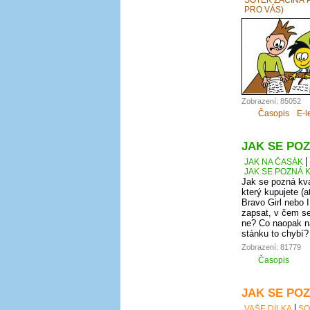
PRO VÁS)
Zobrazení: 85052
Časopis
E-l
JAK SE POZ
JAK NA ČASÁK
JAK SE POZNÁ K
Jak se pozná kva
který kupujete (a
Bravo Girl nebo I
zapsat, v čem se
ne? Co naopak na
stánku to chybí?
Zobrazení: 81779
Časopis
JAK SE POZ
VAŠE DÍLKA
SO