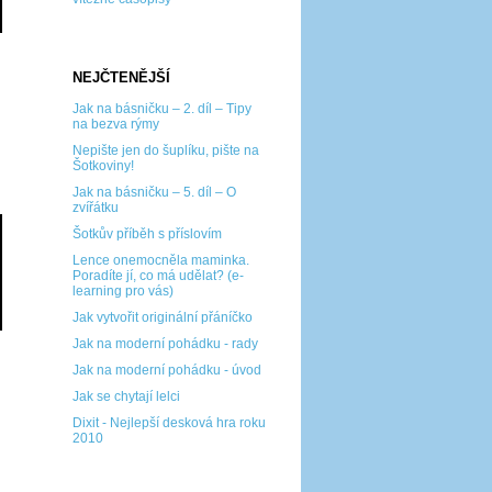
NEJČTENĚJŠÍ
Jak na básničku – 2. díl – Tipy
na bezva rýmy
Nepište jen do šuplíku, pište na
Šotkoviny!
Jak na básničku – 5. díl – O
zvířátku
Šotkův příběh s příslovím
Lence onemocněla maminka.
Poradíte jí, co má udělat? (e-
learning pro vás)
Jak vytvořit originální přáníčko
Jak na moderní pohádku - rady
Jak na moderní pohádku - úvod
Jak se chytají lelci
Dixit - Nejlepší desková hra roku
2010