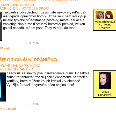
 HRAVĚ
JAK NA HOROR
OR – 3. DÍL – NO TO JE HOROR!
Takovéhle povzdechnutí už jsi jistě někdy slyšel/a. Jak
ale vypadá opravdový horor? Určitě se v něm vyskytují
nějaké typické hrůzostrašné postavy, místa, situace a
Ivona Březinová
zápletky. Nabízíme ti stručný hororový přehled, velkou
a Zuzana
galerii nápadů, o čem psát. Tedy vzhůru do toho!
Frantová
1. 3. 2016
ro psaní
ŘIT ORIGINÁLNÍ PŘÁNÍČKO
 HRAVĚ
JAK NA PŘÁNÍČKO
ORIGINÁLNÍ PŘÁNÍČKO
Každý už asi někdy psal narozeninové přání. Co takhle
zkusit to tentokrát trochu jinak? Zapomeňte na tradiční
kartičky, které můžete koupit kdekoliv v obchodě…
Využijte fantazii a vytvořte něco originálního!
Tereza
Linhartová
1. 1. 2016
py pro psaní