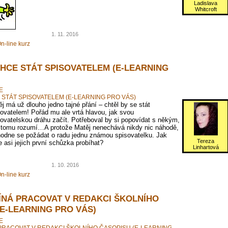
Ladislava
Whitcroft
1. 11. 2016
n-line kurz
CHCE STÁT SPISOVATELEM (E-LEARNING
E
 STÁT SPISOVATELEM (E-LEARNING PRO VÁS)
j má už dlouho jedno tajné přání – chtěl by se stát
ovatelem! Pořád mu ale vrtá hlavou, jak svou
ovatelskou dráhu začít. Potřeboval by si popovídat s někým,
 tomu rozumí…A protože Matěj nenechává nikdy nic náhodě,
hodne se požádat o radu jednu známou spisovatelku. Jak
Tereza
 asi jejich první schůzka probíhat?
Linhartová
1. 10. 2016
n-line kurz
ÍNÁ PRACOVAT V REDAKCI ŠKOLNÍHO
(E-LEARNING PRO VÁS)
E
PRACOVAT V REDAKCI ŠKOLNÍHO ČASOPISU (E-LEARNING