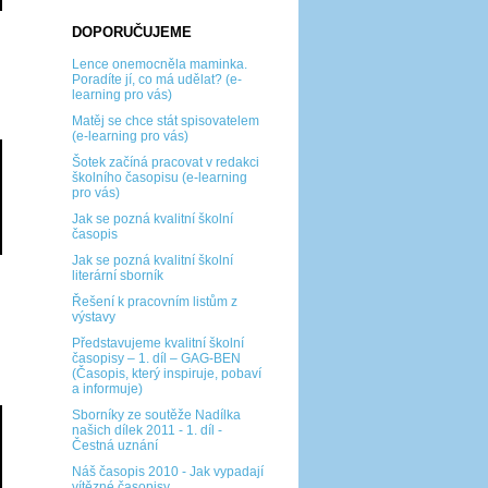
DOPORUČUJEME
Lence onemocněla maminka.
Poradíte jí, co má udělat? (e-
learning pro vás)
Matěj se chce stát spisovatelem
(e-learning pro vás)
Šotek začíná pracovat v redakci
školního časopisu (e-learning
pro vás)
Jak se pozná kvalitní školní
časopis
Jak se pozná kvalitní školní
literární sborník
Řešení k pracovním listům z
výstavy
Představujeme kvalitní školní
časopisy – 1. díl – GAG-BEN
(Časopis, který inspiruje, pobaví
a informuje)
Sborníky ze soutěže Nadílka
našich dílek 2011 - 1. díl -
Čestná uznání
Náš časopis 2010 - Jak vypadají
vítězné časopisy