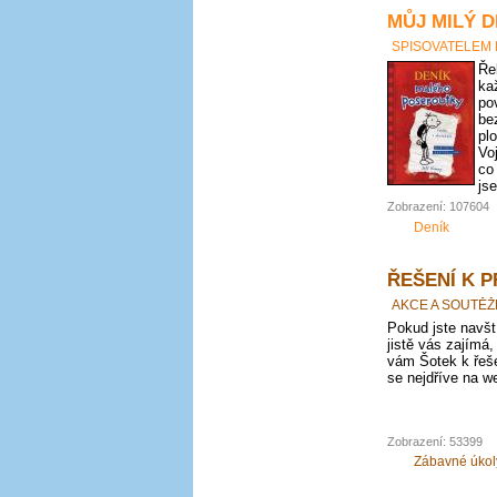
MŮJ MILÝ D
SPISOVATELEM
Ře
ka
po
be
pl
Vo
co
js
Zobrazení: 107604
Deník
ŘEŠENÍ K 
AKCE A SOUTĚŽ
Pokud jste navští
jistě vás zajímá,
vám Šotek k řeše
se nejdříve na we
Zobrazení: 53399
Zábavné úkol