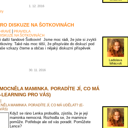
1. 12. 2016
ry
PRO DISKUZE NA ŠOTKOVINÁCH
 HRAVĚ
PRAVIDLA
DISKUZE NA ŠOTKOVINÁCH
 i další fandové Šotkovin! Jsme moc rádi, že jste si zvykli
tkoviny. Také nás moc těší, že přispíváte do diskuzí pod
vaše vzkazy čteme a občas i nějaký diskuzní příspěvek
Ladislava
Whitcroft
30. 11. 2016
MOCNĚLA MAMINKA. PORADÍTE JÍ, CO MÁ
-LEARNING PRO VÁS)
E
ĚLA MAMINKA. PORADÍTE JÍ, CO MÁ UDĚLAT? (E-
VÁS)
Když se ráno Lenka probudila, zjistila, že je její
maminka nemocná. Rozhodla se, že mamince
pomůže. Potřebuje ale od vás poradit. Pomůžete
Lence?