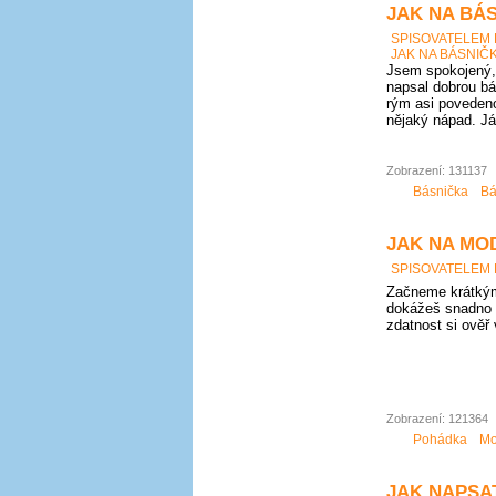
JAK NA BÁS
SPISOVATELEM
JAK NA BÁSNIČK
Jsem spokojený, 
napsal dobrou bá
rým asi povedeno
nějaký nápad. Já
Zobrazení: 131137
Básnička
Bá
JAK NA MO
SPISOVATELEM
Začneme krátkým
dokážeš snadno 
zdatnost si ověř
Zobrazení: 121364
Pohádka
Mo
JAK NAPSAT