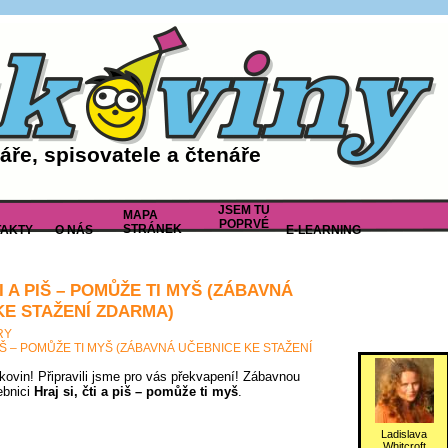
ře, spisovatele a čtenáře
JSEM TU
MAPA
POPRVÉ
STRÁNEK
AKTY
O NÁS
E-LEARNING
TI A PIŠ – POMŮŽE TI MYŠ (ZÁBAVNÁ
KE STAŽENÍ ZDARMA)
RY
 PIŠ – POMŮŽE TI MYŠ (ZÁBAVNÁ UČEBNICE KE STAŽENÍ
tkovin! Připravili jsme pro vás překvapení! Zábavnou
ebnici
Hraj si, čti a piš – pomůže ti myš
.
Ladislava
Whitcroft