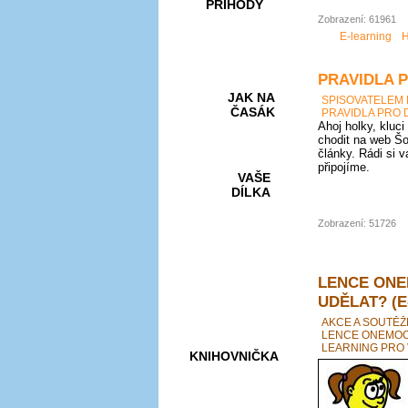
PŘÍHODY
Zobrazení: 61961
E-learning
H
PRAVIDLA 
JAK NA
SPISOVATELEM
ČASÁK
PRAVIDLA PRO 
Ahoj holky, kluci
chodit na web Šo
články. Rádi si 
připojíme.
VAŠE
DÍLKA
Zobrazení: 51726
HRY A
KVÍZY
LENCE ONE
UDĚLAT? (E
AKCE A SOUTĚŽ
LENCE ONEMOCN
LEARNING PRO 
KNIHOVNIČKA