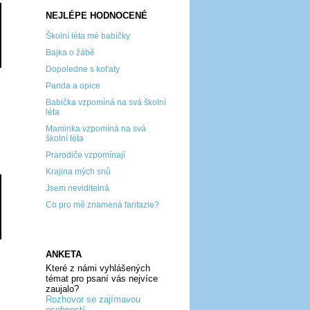
NEJLÉPE HODNOCENÉ
Školní léta mé babičky
Bajka o žábě
Dopoledne s koťaty
Panda a opice
Babička vzpomíná na svá školní
léta
Maminka vzpomíná na svá
školní léta
Prarodiče vzpomínají
Krajina mých snů
Jsem neviditelná
Co pro mě znamená fantazie?
ANKETA
Které z námi vyhlášených
témat pro psaní vás nejvíce
zaujalo?
Rozhovor se zajímavou
osobností...