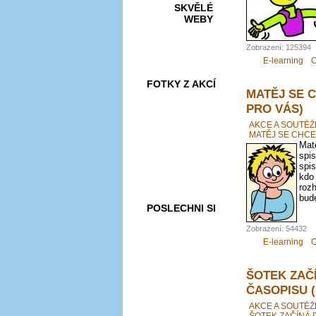
SKVĚLÉ
WEBY
Zobrazení: 125394
E-learning
O
FOTKY Z AKCÍ
MATĚJ SE 
PRO VÁS)
AKCE A SOUTĚŽ
MATĚJ SE CHCE
Matě
VIDEA
spis
spis
kdo
roz
bude
POSLECHNI SI
Zobrazení: 54432
E-learning
O
ŠOTEK ZAČ
ČASOPISU 
AKCE A SOUTĚŽ
ŠOTEK ZAČÍNÁ 