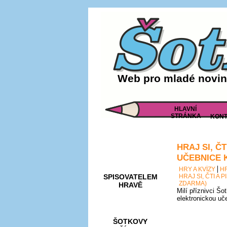
Web pro mladé noviná
HLAVNÍ
STRÁNKA
KONT
HRAJ SI, Č
AKCE A
SOUTĚŽE
UČEBNICE 
HRY A KVÍZY
H
SPISOVATELEM
HRAJ SI, ČTI A
ZDARMA)
HRAVĚ
Milí příznivci Šo
elektronickou uč
ŠOTKOVY