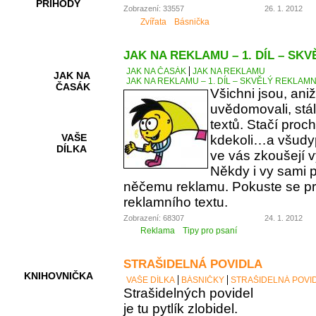
PŘÍHODY
Zobrazení: 33557
26. 1. 2012
Zvířata
Básnička
JAK NA REKLAMU – 1. DÍL – SK
JAK NA ČASÁK
JAK NA REKLAMU
JAK NA
JAK NA REKLAMU – 1. DÍL – SKVĚLÝ REKLAMN
ČASÁK
Všichni jsou, aniž
uvědomovali, stá
textů. Stačí proc
VAŠE
kdekoli…a všudy
DÍLKA
ve vás zkoušejí v
Někdy i vy sami 
něčemu reklamu. Pokuste se pro
HRY A
reklamního textu.
KVÍZY
Zobrazení: 68307
24. 1. 2012
Reklama
Tipy pro psaní
STRAŠIDELNÁ POVIDLA
KNIHOVNIČKA
VAŠE DÍLKA
BÁSNIČKY
STRAŠIDELNÁ POVI
Strašidelných povidel
je tu pytlík zlobidel.