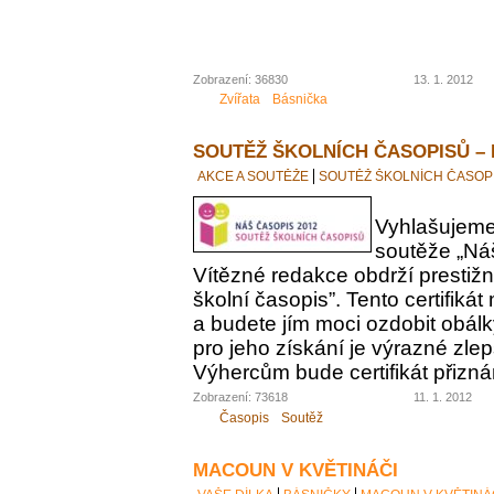
Zobrazení: 36830
13. 1. 2012
Zvířata
Básnička
SOUTĚŽ ŠKOLNÍCH ČASOPISŮ – 
AKCE A SOUTĚŽE
SOUTĚŽ ŠKOLNÍCH ČASOPI
Vyhlašujeme
soutěže „Ná
Vítězné redakce obdrží prestižní 
školní časopis”. Tento certifiká
a budete jím moci ozdobit obá
pro jeho získání je výrazné zle
Výhercům bude certifikát přizn
Zobrazení: 73618
11. 1. 2012
Časopis
Soutěž
MACOUN V KVĚTINÁČI