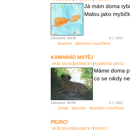
Já mám doma rybi
Malou jako myšičk
Zobrazení: 46238
9. 1. 2012
Básnička
Básnička o mazlíčkovi
KAMARÁD MATĚJ
VAŠE DÍLKA
BÁSNIČKY
KAMARÁD MATĚJ
Máme doma ps
co se nikdy n
Zobrazení: 46780
9. 1. 2012
Zvířata
Básnička
Básnička o mazlíčkovi
PEJSCI
VAŠE DÍLKA
BÁSNIČKY
PEJSCI