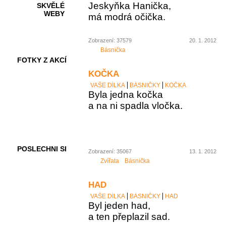
Jeskyňka Hanička,
SKVĚLÉ
WEBY
má modrá očička.
Zobrazení: 37579
20. 1. 2012
Básnička
FOTKY Z AKCÍ
KOČKA
VAŠE DÍLKA
BÁSNIČKY
KOČKA
Byla jedna kočka
a na ni spadla vločka.
VIDEA
POSLECHNI SI
Zobrazení: 35067
13. 1. 2012
Zvířata
Básnička
HAD
VAŠE DÍLKA
BÁSNIČKY
HAD
Byl jeden had,
a ten přeplazil sad.