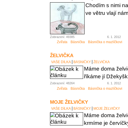
Chodím s nimi na
ve větru vlají nám
Zobrazení: 49385
6. 1. 2012
Zvířata
Básnička
Básnička o mazlíčkovi
ŽELVIČKA
VAŠE DÍLKA
BÁSNIČKY
ŽELVIČKA
Máme doma želvi
říkáme jí Džekyšk
Zobrazení: 48264
6. 1. 2012
Zvířata
Básnička
Básnička o mazlíčkovi
MOJE ŽELVIČKY
VAŠE DÍLKA
BÁSNIČKY
MOJE ŽELVIČKY
Máme doma želvi
krmíme je červíčk