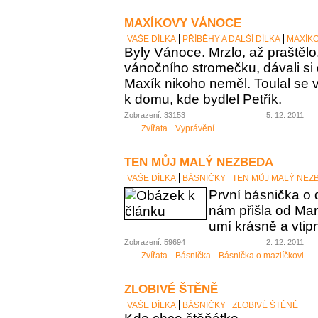
MAXÍKOVY VÁNOCE
VAŠE DÍLKA
PŘÍBĚHY A DALŠÍ DÍLKA
MAXÍK
Byly Vánoce. Mrzlo, až praštělo
vánočního stromečku, dávali si 
Maxík nikoho neměl. Toulal se v
k domu, kde bydlel Petřík.
Zobrazení: 33153
5. 12. 2011
Zvířata
Vyprávění
TEN MŮJ MALÝ NEZBEDA
VAŠE DÍLKA
BÁSNIČKY
TEN MŮJ MALÝ NEZ
První básnička o
nám přišla od Mart
umí krásně a vtip
Zobrazení: 59694
2. 12. 2011
Zvířata
Básnička
Básnička o mazlíčkovi
ZLOBIVÉ ŠTĚNĚ
VAŠE DÍLKA
BÁSNIČKY
ZLOBIVÉ ŠTĚNĚ