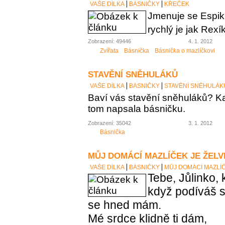
VAŠE DÍLKA
BÁSNIČKY
KŘEČEK
Jmenuje se Espik
rychlý je jak Rexík
Zobrazení: 49446
4. 1. 2012
Zvířata
Básnička
Básnička o mazlíčkovi
STAVĚNÍ SNĚHULÁKŮ
VAŠE DÍLKA
BÁSNIČKY
STAVĚNÍ SNĚHULÁK
Baví vás stavění sněhuláků? Ka
tom napsala básničku.
Zobrazení: 35042
3. 1. 2012
Básnička
MŮJ DOMÁCÍ MAZLÍČEK JE ŽELV
VAŠE DÍLKA
BÁSNIČKY
MŮJ DOMÁCÍ MAZLÍČ
Tebe, Jůlinko,
když podíváš 
se hned mám.
Mé srdce klidně ti dám,