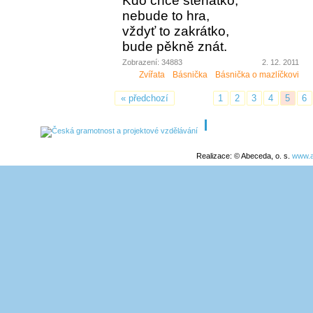
Kdo chce štěňátko,
nebude to hra,
vždyť to zakrátko,
bude pěkně znát.
Zobrazení: 34883
2. 12. 2011
Zvířata
Básnička
Básnička o mazlíčkovi
« předchozí
1
2
3
4
5
6
Realizace: © Abeceda, o. s.
www.a