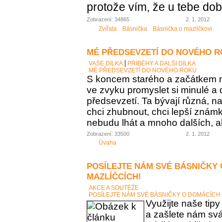
protože vím, že u tebe do
Zobrazení: 34865
2. 1. 2012
Zvířata
Básnička
Básnička o mazlíčkovi
MÉ PŘEDSEVZETÍ DO NOVÉHO 
VAŠE DÍLKA
PŘÍBĚHY A DALŠÍ DÍLKA
MÉ PŘEDSEVZETÍ DO NOVÉHO ROKU
S koncem starého a začátkem
ve zvyku promyslet si minulé a 
předsevzetí. Ta bývají různá, n
chci zhubnout, chci lepší známky
nebudu lhát a mnoho dalších, al
Zobrazení: 33500
2. 1. 2012
Úvaha
POSÍLEJTE NÁM SVÉ BÁSNIČKY
MAZLÍČCÍCH!
AKCE A SOUTĚŽE
POSÍLEJTE NÁM SVÉ BÁSNIČKY O DOMÁCÍCH 
Využijte naše tip
a zašlete nám svá