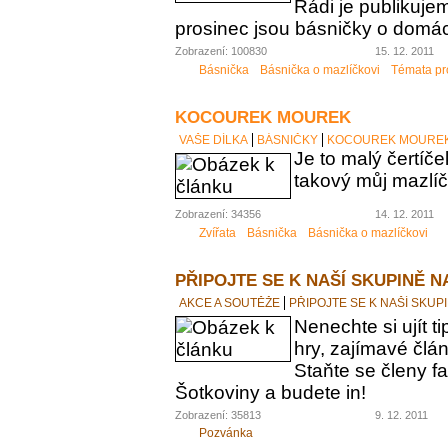
Rádi je publikuj
prosinec jsou básničky o domác
Zobrazení: 100830
15. 12. 2011
Básnička
Básnička o mazlíčkovi
Témata pr
KOCOUREK MOUREK
VAŠE DÍLKA
BÁSNIČKY
KOCOUREK MOURE
Je to malý čertíče
takový můj mazlíč
Zobrazení: 34356
14. 12. 2011
Zvířata
Básnička
Básnička o mazlíčkovi
PŘIPOJTE SE K NAŠÍ SKUPINĚ 
AKCE A SOUTĚŽE
PŘIPOJTE SE K NAŠÍ SKU
Nenechte si ujít t
hry, zajímavé člá
Staňte se členy 
Šotkoviny a budete in!
Zobrazení: 35813
9. 12. 2011
Pozvánka