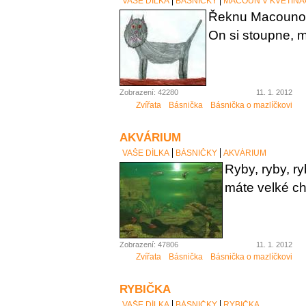
VAŠE DÍLKA
BÁSNIČKY
MACOUN V KVĚTINÁ
Řeknu Macounov
On si stoupne, 
Zobrazení: 42280
11. 1. 2012
Zvířata
Básnička
Básnička o mazlíčkovi
AKVÁRIUM
VAŠE DÍLKA
BÁSNIČKY
AKVÁRIUM
Ryby, ryby, ry
máte velké ch
Zobrazení: 47806
11. 1. 2012
Zvířata
Básnička
Básnička o mazlíčkovi
RYBIČKA
VAŠE DÍLKA
BÁSNIČKY
RYBIČKA