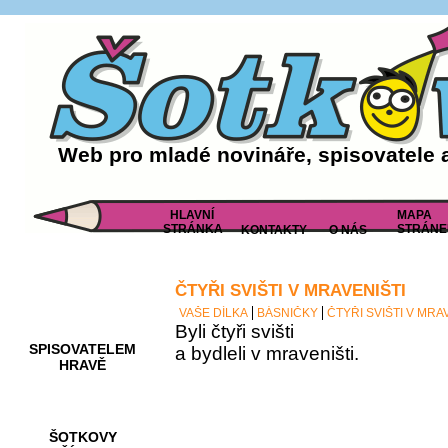
Web pro mladé novináře, spisovatele 
HLAVNÍ
MAPA
STRÁNKA
STRÁNE
KONTAKTY
O NÁS
ČTYŘI SVIŠTI V MRAVENIŠTI
AKCE A
SOUTĚŽE
VAŠE DÍLKA
BÁSNIČKY
ČTYŘI SVIŠTI V MRA
Byli čtyři svišti
SPISOVATELEM
a bydleli v mraveništi.
HRAVĚ
ŠOTKOVY