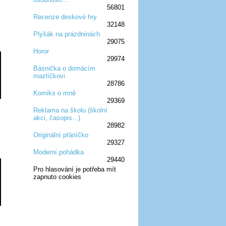
56801
Recenze deskové hry
32148
:D
:D
:D
:D
:D
Plyšák na prázdninách
29075
:D
:D
:D
Horor
29974
:D
:D
:D
Básnička o domácím
mazlíčkovi
:D
:D
:D
28786
Komiks o mně
29369
:D
:D
:D
Reklama na školu (školní
akci, časopis...)
:D
:D
:D
28982
Originální přáníčko
29327
:D
:D
:D
Moderní pohádka
29440
:D
:D
:D
Pro hlasování je potřeba mít
zapnuto cookies
:D
:D
:D