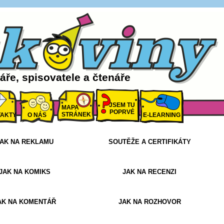
ře, spisovatele a čtenáře
JSEM TU
MAPA
POPRVÉ
STRÁNEK
AKTY
O NÁS
E-LEARNING
AK NA REKLAMU
SOUTĚŽE A CERTIFIKÁTY
JAK NA KOMIKS
JAK NA RECENZI
AK NA KOMENTÁŘ
JAK NA ROZHOVOR