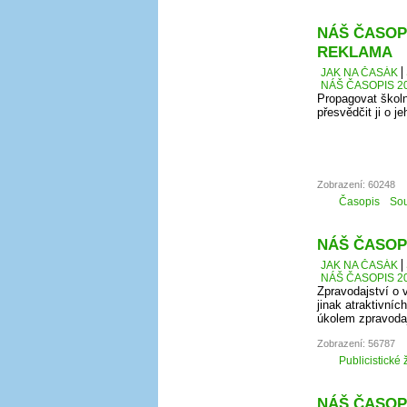
NÁŠ ČASOPI
REKLAMA
JAK NA ČASÁK
NÁŠ ČASOPIS 20
Propagovat školn
přesvědčit ji o j
Zobrazení: 60248
Časopis
Sou
NÁŠ ČASOPI
JAK NA ČASÁK
NÁŠ ČASOPIS 20
Zpravodajství o
jinak atraktivníc
úkolem zpravodaj
Zobrazení: 56787
Publicistické 
NÁŠ ČASOPI