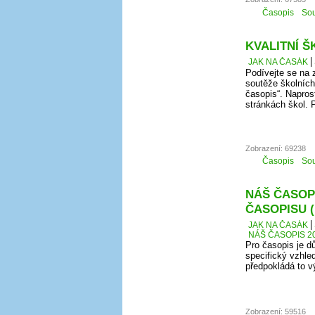
Časopis
Sou
KVALITNÍ Š
JAK NA ČASÁK
Podívejte se na 
soutěže školních 
časopis“. Napros
stránkách škol. 
Zobrazení: 69238
Časopis
Sou
NÁŠ ČASOPI
ČASOPISU 
JAK NA ČASÁK
NÁŠ ČASOPIS 20
Pro časopis je d
specifický vzhle
předpokládá to vý
Zobrazení: 59516