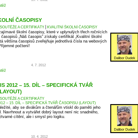
těž
KOLNÍ ČASOPISY
SOUTĚŽE A CERTIFIKÁTY
KVALITNÍ ŠKOLNÍ ČASOPISY
zajímavé školní časopisy, které v uplynulých třech ročnících
časopisů „Náš časopis“ získaly certifikát „Kvalitní školní
tá většina časopisů zveřejňuje jednotlivá čísla na webových
Příjemné počtení!
Dalibor Dudek
4. 7. 2012
těž
S 2012 – 15. DÍL – SPECIFICKÁ TVÁŘ
(LAYOUT)
SOUTĚŽE A CERTIFIKÁTY
12 – 15. DÍL – SPECIFICKÁ TVÁŘ ČASOPISU (LAYOUT)
ůležité, aby se divákům a čtenářům vtiskl do paměti jeho
d. Navrhnout a vytvářet dobrý layout není nic snadného,
tvarné cítění, ale i smysl pro logiku.
Dalibor Dudek
10. 4. 2012