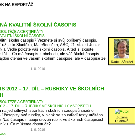
AK NA REPORTÁŽ
NÁ KVALITNÍ ŠKOLNÍ ČASOPIS
SOUTĚŽE A CERTIFIKÁTY
VALITNÍ ŠKOLNÍ ČASOPIS
litní školní časopis? Vezměte si svůj oblíbený časopis,
ť už je to Sluníčko, Mateřídouška, ABC, 21. století Junior,
N!). Vedle položte váš školní časopis. A teď si zkuste
 liší… Co má časopis z obchodu, ale váš školní časopis
jdou čtenáři ve vašem školním časopise, ale v časopise ze
Radek Sárközi
1. 8. 2016
S 2012 – 17. DÍL – RUBRIKY VE ŠKOLNÍCH
H
SOUTĚŽE A CERTIFIKÁTY
12 – 17. DÍL – RUBRIKY VE ŠKOLNÍCH ČASOPISECH
 na jednotlivých stránkách školních časopisů snadno
jí časopisy své rubriky, v nichž se soustředí texty určitého
Zuzana
 Náš časopis mapuje úroveň rubrik ve školních časopisech
Dudková
očníku. Co můžeme doporučit?
1. 6. 2016