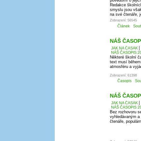
povědomí o jeji
Redakce školních
smyslu jsou však
na své čtenáře, j
Zobrazení: 56545
Článek
Sou
NÁŠ ČASOPI
JAK NA ČASÁK
NÁŠ ČASOPIS 20
Některé školní č
text musí během 
atmosféru a vyjá
Zobrazení: 61398
Časopis
Sou
NÁŠ ČASOPI
JAK NA ČASÁK
NÁŠ ČASOPIS 20
Bez rozhovoru se
vyhledávaným a 
čtenáře, populár