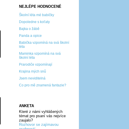
NEJLÉPE HODNOCENÉ
Školní léta mé babičky
Dopoledne s koťaty
Bajka o žábě
Panda a opice
Babička vzpomíná na svá školní
léta
Maminka vzpomíná na svá
školní léta
Prarodiče vzpomínají
Krajina mých snů
Jsem neviditelná
Co pro mě znamená fantazie?
ANKETA
Které z námi vyhlášených
témat pro psaní vás nejvíce
zaujalo?
Rozhovor se zajímavou
osobností...