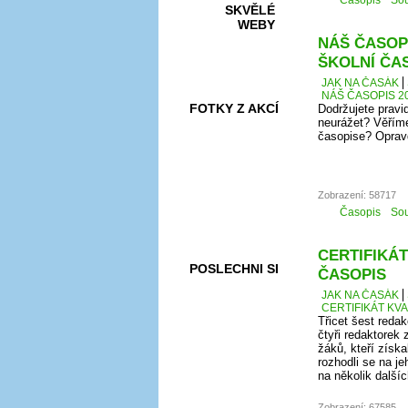
Časopis
Sou
SKVĚLÉ
WEBY
NÁŠ ČASOPI
ŠKOLNÍ ČA
JAK NA ČASÁK
NÁŠ ČASOPIS 20
FOTKY Z AKCÍ
Dodržujete pravi
neurážet? Věříme
časopise? Oprav
VIDEA
Zobrazení: 58717
Časopis
Sou
CERTIFIKÁT
POSLECHNI SI
ČASOPIS
JAK NA ČASÁK
CERTIFIKÁT KV
Třicet šest redak
čtyři redaktorek 
žáků, kteří získ
rozhodli se na j
na několik další
Zobrazení: 67585