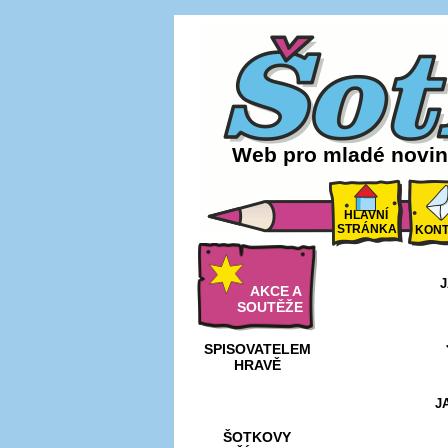
Web pro mladé noviná
HLAVNÍ
STRÁNKA
KONT
J
AKCE A
SOUTĚŽE
SPISOVATELEM
HRAVĚ
J
ŠOTKOVY