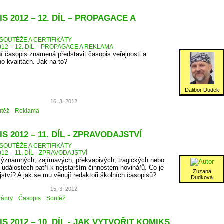
S 2012 – 12. DÍL – PROPAGACE A
SOUTĚŽE A CERTIFIKÁTY
12 – 12. DÍL – PROPAGACE A REKLAMA
í časopis znamená představit časopis veřejnosti a
eho kvalitách. Jak na to?
Dalibor Dudek
16. 3. 2012
těž
Reklama
S 2012 – 11. DÍL - ZPRAVODAJSTVÍ
SOUTĚŽE A CERTIFIKÁTY
12 – 11. DÍL - ZPRAVODAJSTVÍ
 významných, zajímavých, překvapivých, tragických nebo
h událostech patří k nejstarším činnostem novinářů. Co je
Zuzana
ství? A jak se mu věnují redaktoři školních časopisů?
Dudková
15. 3. 2012
žánry
Časopis
Soutěž
S 2012 – 10. DÍL - JAK VYTVOŘIT KOMIKS