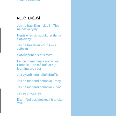
NEJČTENĚJŠÍ
Jak na básničku – 2. díl – Tipy
na bezva rýmy
Nepište jen do šuplíku, pište na
Šotkoviny!
Jak na básničku – 5. díl – O
zvířátku
Šotkův příběh s příslovím
Lence onemocněla maminka.
Poradíte jí, co má udělat? (e-
learning pro vás)
Jak vytvořit originální přáníčko
Jak na moderní pohádku - rady
Jak na moderní pohádku - úvod
Jak se chytají lelci
Dixit - Nejlepší desková hra roku
2010