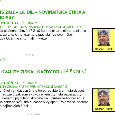
těž
S 2012 – 16. DÍL – NOVINÁŘSKÁ ETIKA A
SOPISY
SOUTĚŽE A CERTIFIKÁTY
12 – 16. DÍL – NOVINÁŘSKÁ ETIKA A ŠKOLNÍ ČASOPISY
dla slušného chování? Snažíte se nelhat, nekrást a nikoho
, že ano. Ctíte však tato pravidla i ve svém školním
du? Ověříme si to malým kvízem.
Dalibor Dudek
4. 9. 2012
těž
 KVALITY ZÍSKAL KAŽDÝ DRUHÝ ŠKOLNÍ
SOUTĚŽE A CERTIFIKÁTY
ALITY ZÍSKAL KAŽDÝ DRUHÝ ŠKOLNÍ ČASOPIS
cí školních časopisů, sto třicet redaktorů a tři sta dvacet
z řad žáků základní školy; celkem čtyři sta padesát čtyři
ali během uplynulého školního roku průběžné hodnocení a
eho základě svůj školní časopis vylepšit. Pojďme se podívat
ch zajímavých čísel…
Dalibor Dudek
19. 7. 2012