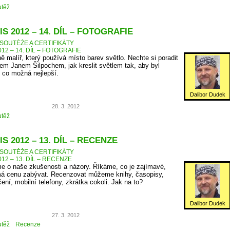
těž
S 2012 – 14. DÍL – FOTOGRAFIE
SOUTĚŽE A CERTIFIKÁTY
12 – 14. DÍL – FOTOGRAFIE
ně malíř, který používá místo barev světlo. Nechte si poradit
m Janem Šilpochem, jak kreslit světlem tak, aby byl
 co možná nejlepší.
Dalibor Dudek
28. 3. 2012
těž
S 2012 – 13. DÍL – RECENZE
SOUTĚŽE A CERTIFIKÁTY
12 – 13. DÍL – RECENZE
e o naše zkušenosti a názory. Říkáme, co je zajímavé,
á cenu zabývat. Recenzovat můžeme knihy, časopisy,
čení, mobilní telefony, zkrátka cokoli. Jak na to?
Dalibor Dudek
27. 3. 2012
těž
Recenze