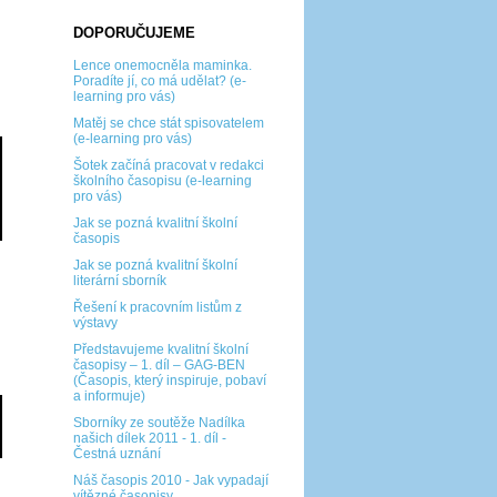
DOPORUČUJEME
Lence onemocněla maminka.
Poradíte jí, co má udělat? (e-
learning pro vás)
Matěj se chce stát spisovatelem
(e-learning pro vás)
Šotek začíná pracovat v redakci
školního časopisu (e-learning
pro vás)
Jak se pozná kvalitní školní
časopis
Jak se pozná kvalitní školní
literární sborník
Řešení k pracovním listům z
výstavy
Představujeme kvalitní školní
časopisy – 1. díl – GAG-BEN
(Časopis, který inspiruje, pobaví
a informuje)
Sborníky ze soutěže Nadílka
našich dílek 2011 - 1. díl -
Čestná uznání
Náš časopis 2010 - Jak vypadají
vítězné časopisy