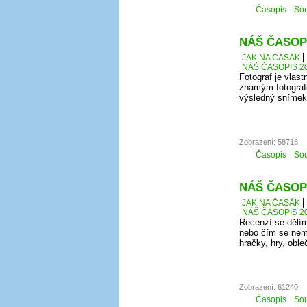
Časopis
Sou
NÁŠ ČASOPI
JAK NA ČASÁK
NÁŠ ČASOPIS 20
Fotograf je vlast
známým fotografe
výsledný snímek
Zobrazení: 58718
Časopis
Sou
NÁŠ ČASOPI
JAK NA ČASÁK
NÁŠ ČASOPIS 20
Recenzí se dělím
nebo čím se nem
hračky, hry, oble
Zobrazení: 61240
Časopis
Sou