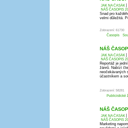
JAK NA ČASÁK
NÁŠ ČASOPIS 20
Snad pro každého
velmi důležitá. 
Zobrazení: 61730
Časopis
Sou
NÁŠ ČASOPI
JAK NA ČASÁK
NÁŠ ČASOPIS 20
Reportáž je jedn
žánrů. Nabízí čte
neočekávaných sk
účastníkem a so
Zobrazení: 58281
Publicistické 
NÁŠ ČASOPI
JAK NA ČASÁK
NÁŠ ČASOPIS 20
Marketing napomá