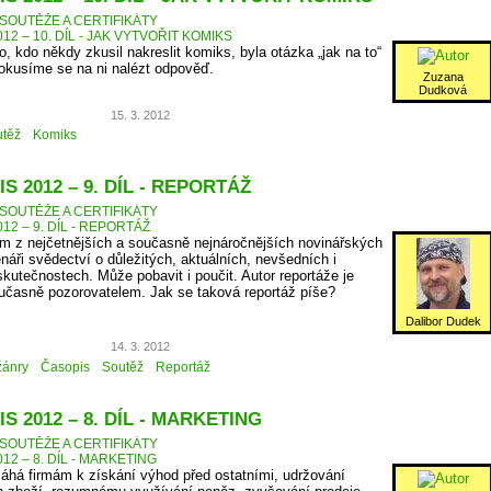
SOUTĚŽE A CERTIFIKÁTY
12 – 10. DÍL - JAK VYTVOŘIT KOMIKS
, kdo někdy zkusil nakreslit komiks, byla otázka „jak na to“
Pokusíme se na ni nalézt odpověď.
Zuzana
Dudková
15. 3. 2012
těž
Komiks
S 2012 – 9. DÍL - REPORTÁŽ
SOUTĚŽE A CERTIFIKÁTY
12 – 9. DÍL - REPORTÁŽ
ím z nejčetnějších a současně nejnáročnějších novinářských
náři svědectví o důležitých, aktuálních, nevšedních i
utečnostech. Může pobavit i poučit. Autor reportáže je
učasně pozorovatelem. Jak se taková reportáž píše?
Dalibor Dudek
14. 3. 2012
žánry
Časopis
Soutěž
Reportáž
S 2012 – 8. DÍL - MARKETING
SOUTĚŽE A CERTIFIKÁTY
12 – 8. DÍL - MARKETING
há firmám k získání výhod před ostatními, udržování