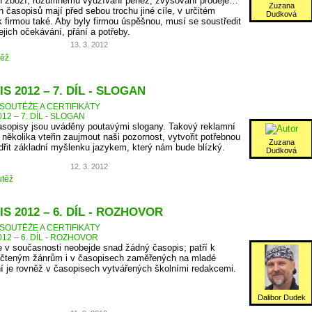
ch zboží, rozumnému využívání peněz, zvyšování prodeje…
Zuzana
 časopisů mají před sebou trochu jiné cíle, v určitém
Dudková
 firmou také. Aby byly firmou úspěšnou, musí se soustředit
ejich očekávání, přání a potřeby.
13. 3. 2012
těž
S 2012 – 7. DÍL - SLOGAN
SOUTĚŽE A CERTIFIKÁTY
12 – 7. DÍL - SLOGAN
asopisy jsou uváděny poutavými slogany. Takový reklamní
několika vteřin zaujmout naši pozornost, vytvořit potřebnou
Zuzana
dřit základní myšlenku jazykem, který nám bude blízký.
Dudková
12. 3. 2012
těž
S 2012 – 6. DÍL - ROZHOVOR
SOUTĚŽE A CERTIFIKÁTY
12 – 6. DÍL - ROZHOVOR
 v současnosti neobejde snad žádný časopis; patří k
čteným žánrům i v časopisech zaměřených na mladé
ní je rovněž v časopisech vytvářených školními redakcemi.
Dalibor Dudek