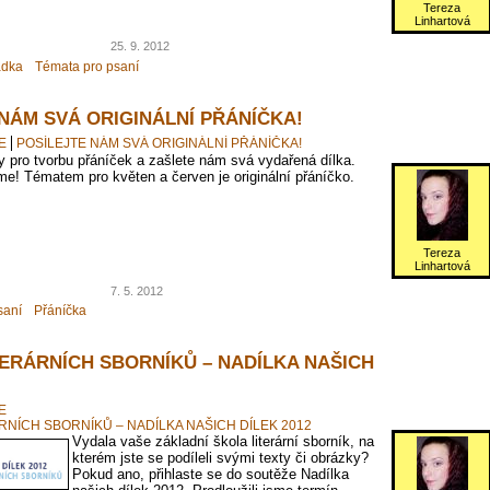
Tereza
Linhartová
25. 9. 2012
ádka
Témata pro psaní
NÁM SVÁ ORIGINÁLNÍ PŘÁNÍČKA!
E
POSÍLEJTE NÁM SVÁ ORIGINÁLNÍ PŘÁNÍČKA!
py pro tvorbu přáníček a zašlete nám svá vydařená dílka.
eme! Tématem pro květen a červen je originální přáníčko.
Tereza
Linhartová
7. 5. 2012
saní
Přáníčka
TERÁRNÍCH SBORNÍKŮ – NADÍLKA NAŠICH
E
RNÍCH SBORNÍKŮ – NADÍLKA NAŠICH DÍLEK 2012
Vydala vaše základní škola literární sborník, na
kterém jste se podíleli svými texty či obrázky?
Pokud ano, přihlaste se do soutěže Nadílka