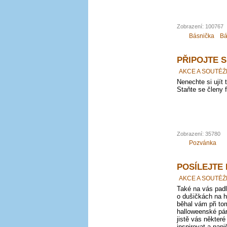
Zobrazení: 100767
Básnička
Bá
PŘIPOJTE 
AKCE A SOUTĚŽ
Nenechte si ujít
Staňte se členy 
Zobrazení: 35780
Pozvánka
POSÍLEJTE
AKCE A SOUTĚŽ
Také na vás pad
o dušičkách na h
běhal vám při to
halloweenské pár
jistě vás někter
inspirovat a nap