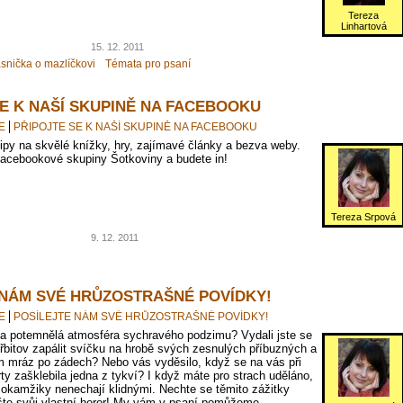
Tereza
Linhartová
15. 12. 2011
snička o mazlíčkovi
Témata pro psaní
SE K NAŠÍ SKUPINĚ NA FACEBOOKU
E
PŘIPOJTE SE K NAŠÍ SKUPINĚ NA FACEBOOKU
 tipy na skvělé knížky, hry, zajímavé články a bezva weby.
facebookové skupiny Šotkoviny a budete in!
Tereza Srpová
9. 12. 2011
 NÁM SVÉ HRŮZOSTRAŠNÉ POVÍDKY!
E
POSÍLEJTE NÁM SVÉ HRŮZOSTRAŠNÉ POVÍDKY!
la potemnělá atmosféra sychravého podzimu? Vydali jste se
řbitov zapálit svíčku na hrobě svých zesnulých příbuzných a
m mráz po zádech? Nebo vás vyděsilo, když se na vás při
ty zašklebila jedna z tykví? I když máte pro strach uděláno,
é okamžiky nenechají klidnými. Nechte se těmito zážitky
ište svůj vlastní horor! My vám v psaní pomůžeme.