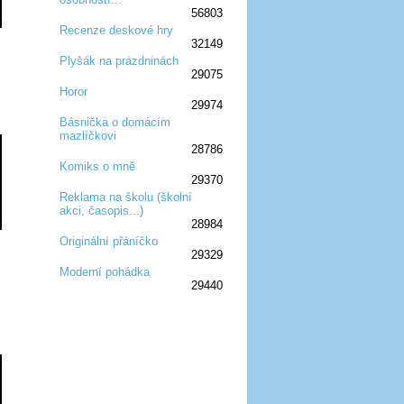
56803
Recenze deskové hry
32149
:D
:D
:D
:D
:D
Plyšák na prázdninách
29075
:D
:D
:D
Horor
29974
:D
:D
:D
Básnička o domácím
mazlíčkovi
:D
:D
:D
28786
Komiks o mně
29370
:D
:D
:D
Reklama na školu (školní
akci, časopis...)
:D
:D
:D
28984
Originální přáníčko
29329
:D
:D
:D
Moderní pohádka
29440
:D
:D
:D
:D
:D
:D