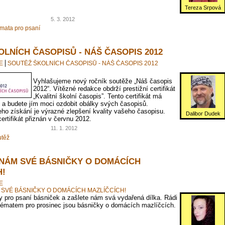
Tereza Srpová
5. 3. 2012
mata pro psaní
LNÍCH ČASOPISŮ - NÁŠ ČASOPIS 2012
E
SOUTĚŽ ŠKOLNÍCH ČASOPISŮ - NÁŠ ČASOPIS 2012
Vyhlašujeme nový ročník soutěže „Náš časopis
2012“. Vítězné redakce obdrží prestižní certifikát
„Kvalitní školní časopis”. Tento certifikát má
 a budete jím moci ozdobit obálky svých časopisů.
ho získání je výrazné zlepšení kvality vašeho časopisu.
Dalibor Dudek
rtifikát přiznán v červnu 2012.
11. 1. 2012
těž
 NÁM SVÉ BÁSNIČKY O DOMÁCÍCH
H!
E
 SVÉ BÁSNIČKY O DOMÁCÍCH MAZLÍČCÍCH!
py pro psaní básniček a zašlete nám svá vydařená dílka. Rádi
Tématem pro prosinec jsou básničky o domácích mazlíčcích.