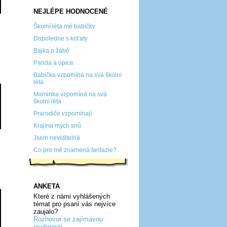
NEJLÉPE HODNOCENÉ
Školní léta mé babičky
Dopoledne s koťaty
Bajka o žábě
Panda a opice
Babička vzpomíná na svá školní
léta
Maminka vzpomíná na svá
školní léta
Prarodiče vzpomínají
Krajina mých snů
Jsem neviditelná
Co pro mě znamená fantazie?
ANKETA
Které z námi vyhlášených
témat pro psaní vás nejvíce
zaujalo?
Rozhovor se zajímavou
osobností...