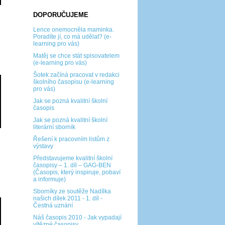
DOPORUČUJEME
Lence onemocněla maminka.
Poradíte jí, co má udělat? (e-
learning pro vás)
Matěj se chce stát spisovatelem
(e-learning pro vás)
Šotek začíná pracovat v redakci
školního časopisu (e-learning
pro vás)
Jak se pozná kvalitní školní
časopis
Jak se pozná kvalitní školní
literární sborník
Řešení k pracovním listům z
výstavy
Představujeme kvalitní školní
časopisy – 1. díl – GAG-BEN
(Časopis, který inspiruje, pobaví
a informuje)
Sborníky ze soutěže Nadílka
našich dílek 2011 - 1. díl -
Čestná uznání
Náš časopis 2010 - Jak vypadají
vítězné časopisy