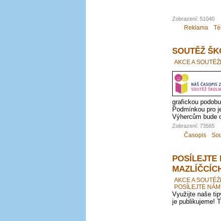
Zobrazení: 51040
Reklama
Té
SOUTĚŽ ŠKO
AKCE A SOUTĚŽ
grafickou podobu
Podmínkou pro je
Výhercům bude ce
Zobrazení: 73565
Časopis
Sou
POSÍLEJTE
MAZLÍČCÍC
AKCE A SOUTĚŽ
POSÍLEJTE NÁM
Využijte naše ti
je publikujeme! 