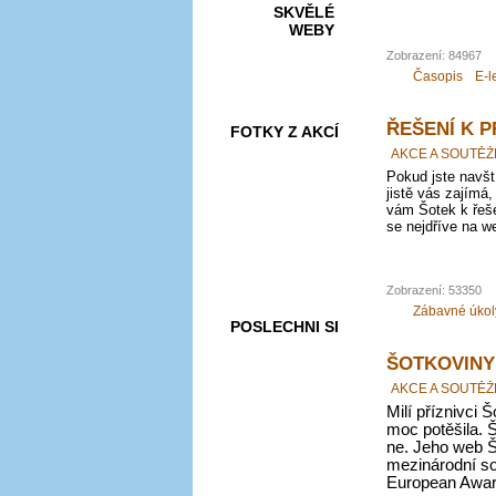
SKVĚLÉ
WEBY
Zobrazení: 84967
Časopis
E-l
ŘEŠENÍ K 
FOTKY Z AKCÍ
AKCE A SOUTĚŽ
Pokud jste navští
jistě vás zajímá,
vám Šotek k řeše
se nejdříve na we
VIDEA
Zobrazení: 53350
Zábavné úkol
POSLECHNI SI
ŠOTKOVINY
AKCE A SOUTĚŽ
Milí příznivci Š
moc potěšila. 
ne. Jeho web Š
mezinárodní sou
European Award