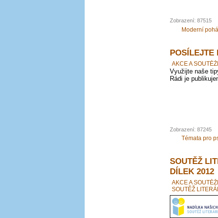
Zobrazení: 87515
Moderní poh
POSÍLEJTE 
AKCE A SOUTĚŽ
Využijte naše ti
Rádi je publikuj
Zobrazení: 87245
Témata pro p
SOUTĚŽ LI
DÍLEK 2012
AKCE A SOUTĚŽ
SOUTĚŽ LITERÁ