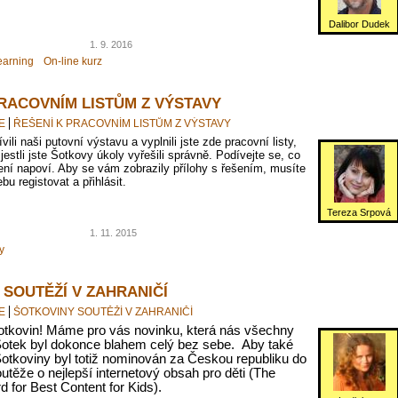
Dalibor Dudek
1. 9. 2016
earning
On-line kurz
PRACOVNÍM LISTŮM Z VÝSTAVY
E
ŘEŠENÍ K PRACOVNÍM LISTŮM Z VÝSTAVY
vili naši putovní výstavu a vyplnili jste zde pracovní listy,
 jestli jste Šotkovy úkoly vyřešili správně. Podívejte se, co
ní napoví. Aby se vám zobrazily přílohy s řešením, musíte
bu registovat a přihlásit.
Tereza Srpová
1. 11. 2015
y
 SOUTĚŽÍ V ZAHRANIČÍ
E
ŠOTKOVINY SOUTĚŽÍ V ZAHRANIČÍ
otkovin!
Máme
pro vás novinku, která nás všechny
Šotek byl dokonce blahem celý bez sebe.
Aby také
otkoviny byl totiž nominován za Českou republiku do
těže o nejlepší internetový obsah pro děti (The
 for Best Content for Kids).