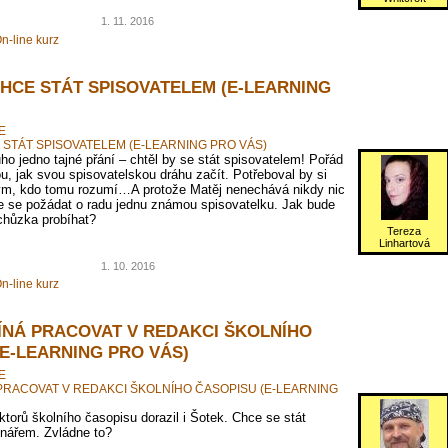
1. 11. 2016
n-line kurz
CHCE STÁT SPISOVATELEM (E-LEARNING
E
 STÁT SPISOVATELEM (E-LEARNING PRO VÁS)
ho jedno tajné přání – chtěl by se stát spisovatelem! Pořád
ou, jak svou spisovatelskou dráhu začít. Potřeboval by si
ým, kdo tomu rozumí…A protože Matěj nenechává nikdy nic
e se požádat o radu jednu známou spisovatelku. Jak bude
schůzka probíhat?
Tereza
Linhartová
1. 10. 2016
n-line kurz
ÍNÁ PRACOVAT V REDAKCI ŠKOLNÍHO
(E-LEARNING PRO VÁS)
E
PRACOVAT V REDAKCI ŠKOLNÍHO ČASOPISU (E-LEARNING
torů školního časopisu dorazil i Šotek. Chce se stát
nářem. Zvládne to?