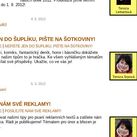
našich dílek 2012. Prodloužili jsme termín
 do 1. 9. 2012!
Tereza
Linhartová
4. 5. 2012
utěž
N DO ŠUPLÍKU, PIŠTE NA ŠOTKOVINY!
E
NEPIŠTE JEN DO ŠUPLÍKU, PIŠTE NA ŠOTKOVINY!
i, komiks, fantastický deník, horor i básničku dokážete
ky našim tipům to je hračka. Ke všem vyhlášeným tématům
ílat své příspěvky. Ukažte, co ve vás je!
Tereza Srpová
5. 3. 2012
saní
 NÁM SVÉ REKLAMY!
E
POSÍLEJTE NÁM SVÉ REKLAMY!
ovat našimi tipy pro psaní reklamních textů a zašlete nám
ka. Rádi je publikujeme! Tématem pro únor a březen je
.