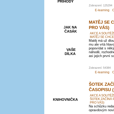
PŘÍHODY
Zobrazení: 125294
E-learning
O
MATĚJ SE 
PRO VÁS)
JAK NA
ČASÁK
AKCE A SOUTĚŽ
MATĚJ SE CHCE
Matěj má už dlou
mu ale vrtá hlav
popovídat s něk
VAŠE
náhodě, rozhodn
DÍLKA
asi jejich první 
Zobrazení: 54384
HRY A
E-learning
O
KVÍZY
ŠOTEK ZAČ
ČASOPISU 
AKCE A SOUTĚŽ
ŠOTEK ZAČÍNÁ 
KNIHOVNIČKA
PRO VÁS)
Na schůzku redak
opravdovým novi