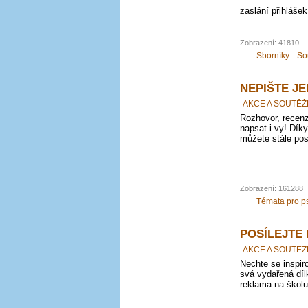
zaslání přihlášek
Zobrazení: 41810
Sborníky
So
NEPIŠTE JE
AKCE A SOUTĚŽ
Rozhovor, recenz
napsat i vy! Dí
můžete stále pos
Zobrazení: 161288
Témata pro p
POSÍLEJTE
AKCE A SOUTĚŽ
Nechte se inspir
svá vydařená díl
reklama na školu