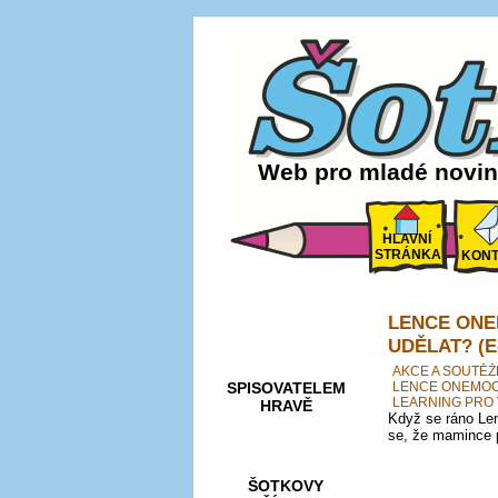
Web pro mladé noviná
HLAVNÍ
STRÁNKA
KONT
LENCE ONE
AKCE A
SOUTĚŽE
UDĚLAT? (E
AKCE A SOUTĚŽ
SPISOVATELEM
LENCE ONEMOCN
LEARNING PRO 
HRAVĚ
Když se ráno Len
se, že mamince 
ŠOTKOVY