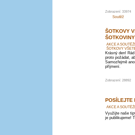
Zobrazení: 33974
Soutěž
ŠOTKOVY V
ŠOTKOVINY
AKCE A SOUTĚŽ
ŠOTKOVY VŠET
Krásný den! Rád 
proto požádat, ab
Samozřejmě anon
příjmení.
Zobrazení: 28892
POSÍLEJTE
AKCE A SOUTĚŽ
Využijte naše ti
je publikujeme! 