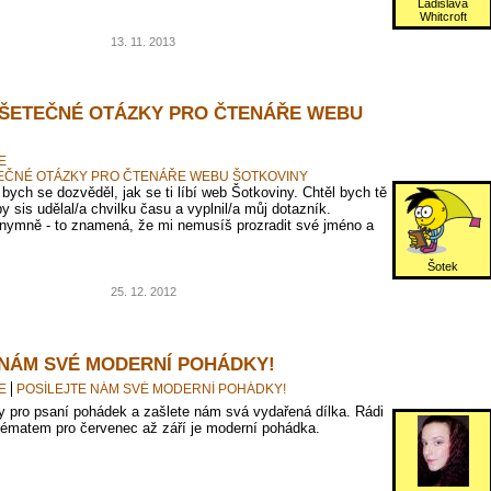
Ladislava
Whitcroft
13. 11. 2013
ŠETEČNÉ OTÁZKY PRO ČTENÁŘE WEBU
E
EČNÉ OTÁZKY PRO ČTENÁŘE WEBU ŠOTKOVINY
bych se dozvěděl, jak se ti líbí web Šotkoviny. Chtěl bych tě
y sis udělal/a chvilku času a vyplnil/a můj dotazník.
ymně - to znamená, že mi nemusíš prozradit své jméno a
Šotek
25. 12. 2012
 NÁM SVÉ MODERNÍ POHÁDKY!
E
POSÍLEJTE NÁM SVÉ MODERNÍ POHÁDKY!
py pro psaní pohádek a zašlete nám svá vydařená dílka. Rádi
Tématem pro červenec až září je moderní pohádka.