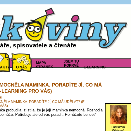
ře, spisovatele a čtenáře
JSEM TU
MAPA
POPRVÉ
STRÁNEK
AKTY
O NÁS
E-LEARNING
MOCNĚLA MAMINKA. PORADÍTE JÍ, CO MÁ
-LEARNING PRO VÁS)
E
ĚLA MAMINKA. PORADÍTE JÍ, CO MÁ UDĚLAT? (E-
VÁS)
ka probudila, zjistila, že je její maminka nemocná. Rozhodla
pomůže. Potřebuje ale od vás poradit. Pomůžete Lence?
Ladislava
Whitcroft