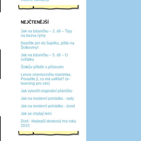
NEJČTENĚJŠÍ
Jak na básničku – 2. díl – Tipy
na bezva rýmy
Nepište jen do šuplíku, pište na
Šotkoviny!
Jak na básničku – 5. díl – O
zvířátku
Šotkův příběh s příslovím
Lence onemocněla maminka.
Poradíte jí, co má udělat? (e-
learning pro vás)
Jak vytvořit originální přáníčko
Jak na moderní pohádku - rady
Jak na moderní pohádku - úvod
Jak se chytají lelci
Dixit - Nejlepší desková hra roku
2010