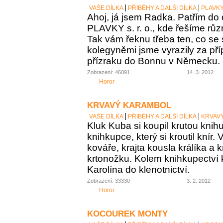
VAŠE DÍLKA
PŘÍBĚHY A DALŠÍ DÍLKA
PLAVKY 
Ahoj, já jsem Radka. Patřím do
PLAVKY s. r. o., kde řešíme růz
Tak vám řeknu třeba ten, co se st
kolegyněmi jsme vyrazily za p
přízraku do Bonnu v Německu.
Zobrazení: 46091
14. 3. 2012
Horor
KRVAVÝ KARAMBOL
VAŠE DÍLKA
PŘÍBĚHY A DALŠÍ DÍLKA
KRVAV
Kluk Kuba si koupil krutou knih
knihkupce, který si kroutil knír.
kováře, krajta kousla králíka a 
krtonožku. Kolem knihkupectví
Karolína do klenotnictví.
Zobrazení: 33330
3. 2. 2012
Horor
KOCOUREK MONTY