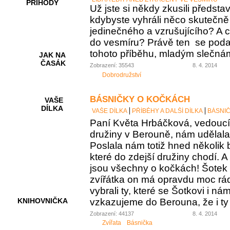
PŘÍHODY
Už jste si někdy zkusili představi
kdybyste vyhráli něco skutečně
jedinečného a vzrušujícího? A c
do vesmíru? Právě ten se podař
tohoto příběhu, mladým slečná
JAK NA
ČASÁK
Zobrazení: 35543
8. 4. 2014
Dobrodružství
BÁSNIČKY O KOČKÁCH
VAŠE
DÍLKA
VAŠE DÍLKA
PŘÍBĚHY A DALŠÍ DÍLKA
BÁSNI
Paní Květa Hrbáčková, vedoucí
družiny v Berouně, nám udělala
Poslala nám totiž hned několik 
HRY A
KVÍZY
které do zdejší družiny chodí. A
jsou všechny o kočkách! Šotek s
zvířátka on má opravdu moc rá
vybrali ty, které se Šotkovi i ná
vzkazujeme do Berouna, že i ty o
KNIHOVNIČKA
Zobrazení: 44137
8. 4. 2014
Zvířata
Básnička