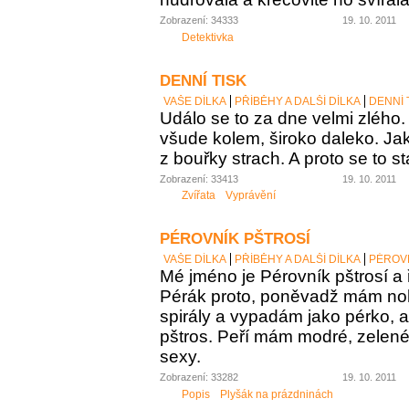
Zobrazení: 34333
19. 10. 2011
Detektivka
DENNÍ TISK
VAŠE DÍLKA
PŘÍBĚHY A DALŠÍ DÍLKA
DENNÍ 
Událo se to za dne velmi zlého.
všude kolem, široko daleko. Jak 
z bouřky strach. A proto se to st
Zobrazení: 33413
19. 10. 2011
Zvířata
Vyprávění
PÉROVNÍK PŠTROSÍ
VAŠE DÍLKA
PŘÍBĚHY A DALŠÍ DÍLKA
PÉROVN
Mé jméno je Pérovník pštrosí a ř
Pérák proto, poněvadž mám no
spirály a vypadám jako pérko, a
pštros. Peří mám modré, zelené,
sexy.
Zobrazení: 33282
19. 10. 2011
Popis
Plyšák na prázdninách