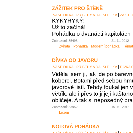
ZÁŽITEK PRO ŠTĚNĚ
VAŠE DÍLKA
PŘÍBĚHY A DALŠÍ DÍLKA
ZÁŽITE
KYKYRYKÝ!
Už to začíná!
Pohádka o dvanácti kapitolách
Zobrazení: 35493
21. 11. 2012
Zvířata
Pohádka
Moderní pohádka
Témat
DÍVKA OD JAVORU
VAŠE DÍLKA
PŘÍBĚHY A DALŠÍ DÍLKA
DÍVKA 
Viděla jsem ji, jak jde po bar
koberci. Botami před sebou hr
javorové listí. Tehdy foukal jen
větřík, ale i přes to jí její kaš
obličeje. A tak si neposedný pr
Zobrazení: 33952
15. 10. 2012
Líčení
NOTOVÁ POHÁDKA