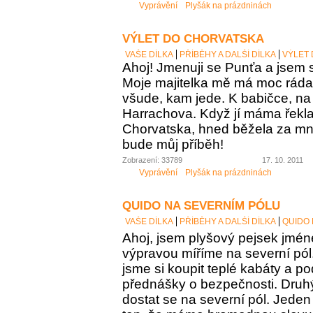
Vyprávění
Plyšák na prázdninách
VÝLET DO CHORVATSKA
VAŠE DÍLKA
PŘÍBĚHY A DALŠÍ DÍLKA
VÝLET
Ahoj! Jmenuji se Punťa a jsem s
Moje majitelka mě má moc ráda
všude, kam jede. K babičce, na 
Harrachova. Když jí máma řekl
Chorvatska, hned běžela za mno
bude můj příběh!
Zobrazení: 33789
17. 10. 2011
Vyprávění
Plyšák na prázdninách
QUIDO NA SEVERNÍM PÓLU
VAŠE DÍLKA
PŘÍBĚHY A DALŠÍ DÍLKA
QUIDO 
Ahoj, jsem plyšový pejsek jmén
výpravou míříme na severní pól.
jsme si koupit teplé kabáty a p
přednášky o bezpečnosti. Druhý
dostat se na severní pól. Jeden