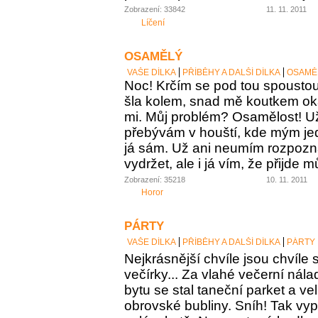
Zobrazení: 33842
11. 11. 2011
Líčení
OSAMĚLÝ
VAŠE DÍLKA
PŘÍBĚHY A DALŠÍ DÍLKA
OSAMĚ
Noc! Krčím se pod tou spoustou
šla kolem, snad mě koutkem ok
mi. Můj problém? Osamělost! Už
přebývám v houští, kde mým je
já sám. Už ani neumím rozpozna
vydržet, ale i já vím, že přijde 
Zobrazení: 35218
10. 11. 2011
Horor
PÁRTY
VAŠE DÍLKA
PŘÍBĚHY A DALŠÍ DÍLKA
PÁRTY
Nejkrásnější chvíle jsou chvíle s
večírky... Za vlahé večerní nálad
bytu se stal taneční parket a ve
obrovské bubliny. Sníh! Tak vypa