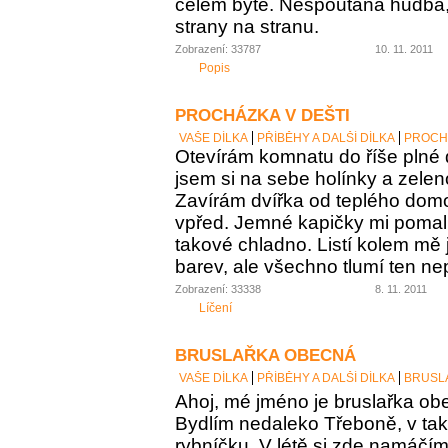
celém bytě. Nespoutaná hudba,
strany na stranu.
Zobrazení: 33787
10. 11. 2011
Popis
PROCHÁZKA V DEŠTI
VAŠE DÍLKA
PŘÍBĚHY A DALŠÍ DÍLKA
PROCHÁ
Otevírám komnatu do říše plné 
jsem si na sebe holínky a zelen
Zavírám dvířka od teplého domo
vpřed. Jemné kapičky mi pomalu
takové chladno. Listí kolem mě 
barev, ale všechno tlumí ten nep
Zobrazení: 33338
8. 11. 2011
Líčení
BRUSLAŘKA OBECNÁ
VAŠE DÍLKA
PŘÍBĚHY A DALŠÍ DÍLKA
BRUSL
Ahoj, mé jméno je bruslařka obe
Bydlím nedaleko Třeboně, v t
rybníčku. V létě si zde namáčí