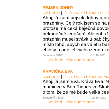
PEJSEK JOHNY
VAŠE DÍLKA
PŘÍBĚHY A DALŠÍ DÍLKA
PEJSE
Ahoj, já jsem pejsek Johny a pr
prázdniny. Celý rok jsem se na 
protože mě čeká báječná dovo
nekonečné lenošení. Ale bohuž
prázdnin musel strávit u babičk
místo toho, abych se válel u b
chipsy a popíjel vychlazenou ko
Zobrazení: 32881
18. 10. 2011
Vyprávění
Plyšák na prázdninách
KRAVIČKA EVA
VAŠE DÍLKA
PŘÍBĚHY A DALŠÍ DÍLKA
KRAVIČ
Ahoj, já jsem Eva. Kráva Eva. N
mamince v Ben Rinnes ve Skot
o tom, že ze mě bude velká ces
Zobrazení: 33208
18. 10. 2011
Vyprávění
Plyšák na prázdninách