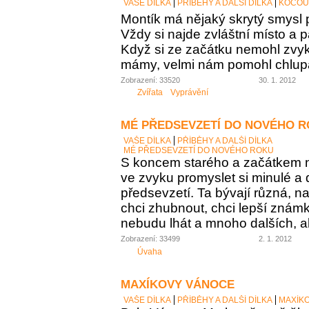
VAŠE DÍLKA
PŘÍBĚHY A DALŠÍ DÍLKA
KOCOU
Montík má nějaký skrytý smysl p
Vždy si najde zvláštní místo a p
Když si ze začátku nemohl zvyk
mámy, velmi nám pomohl chlupa
Zobrazení: 33520
30. 1. 2012
Zvířata
Vyprávění
MÉ PŘEDSEVZETÍ DO NOVÉHO 
VAŠE DÍLKA
PŘÍBĚHY A DALŠÍ DÍLKA
MÉ PŘEDSEVZETÍ DO NOVÉHO ROKU
S koncem starého a začátkem
ve zvyku promyslet si minulé a 
předsevzetí. Ta bývají různá, n
chci zhubnout, chci lepší známky
nebudu lhát a mnoho dalších, al
Zobrazení: 33499
2. 1. 2012
Úvaha
MAXÍKOVY VÁNOCE
VAŠE DÍLKA
PŘÍBĚHY A DALŠÍ DÍLKA
MAXÍK