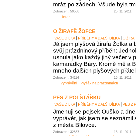
mráz po zádech. Všude byla tm
Zobrazení: 50568
25. 11. 2011
Horor
O ŽIRAFĚ ŽOFCE
VAŠE DÍLKA
PŘÍBĚHY A DALŠÍ DÍLKA
O ŽIRA
Já jsem plyšová žirafa Žofka a
svůj prázdninový příběh: Jedn
usnula jako každý jiný večer v p
kamarádky Báry. Kromě mě a Bár
mnoho dalších plyšových přátel
Zobrazení: 34114
16. 11. 2011
Vyprávění
Plyšák na prázdninách
PES Z POLŠTÁŘKU
VAŠE DÍLKA
PŘÍBĚHY A DALŠÍ DÍLKA
PES Z 
Jmenuji se pejsek Ouško a dn
vyprávět, jak jsem se seznámil 
z města Bílovce.
Zobrazení: 32857
16. 11. 2011