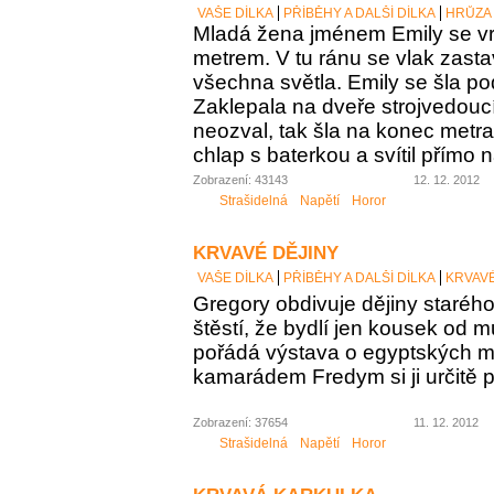
VAŠE DÍLKA
PŘÍBĚHY A DALŠÍ DÍLKA
HRŮZA
Mladá žena jménem Emily se v
metrem. V tu ránu se vlak zasta
všechna světla. Emily se šla pod
Zaklepala na dveře strojvedoucí
neozval, tak šla na konec metr
chlap s baterkou a svítil přímo n
Zobrazení: 43143
12. 12. 2012
Strašidelná
Napětí
Horor
KRVAVÉ DĚJINY
VAŠE DÍLKA
PŘÍBĚHY A DALŠÍ DÍLKA
KRVAVÉ
Gregory obdivuje dějiny staréh
štěstí, že bydlí jen kousek od 
pořádá výstava o egyptských 
kamarádem Fredym si ji určitě 
Zobrazení: 37654
11. 12. 2012
Strašidelná
Napětí
Horor