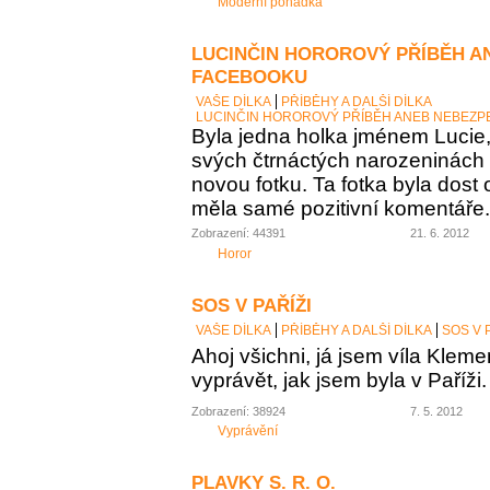
Moderní pohádka
LUCINČIN HOROROVÝ PŘÍBĚH A
FACEBOOKU
VAŠE DÍLKA
PŘÍBĚHY A DALŠÍ DÍLKA
LUCINČIN HOROROVÝ PŘÍBĚH ANEB NEBEZP
Byla jedna holka jménem Lucie, 
svých čtrnáctých narozeninách
novou fotku. Ta fotka byla dost 
měla samé pozitivní komentáře. 
Zobrazení: 44391
21. 6. 2012
Horor
SOS V PAŘÍŽI
VAŠE DÍLKA
PŘÍBĚHY A DALŠÍ DÍLKA
SOS V 
Ahoj všichni, já jsem víla Kle
vyprávět, jak jsem byla v Paříži.
Zobrazení: 38924
7. 5. 2012
Vyprávění
PLAVKY S. R. O.