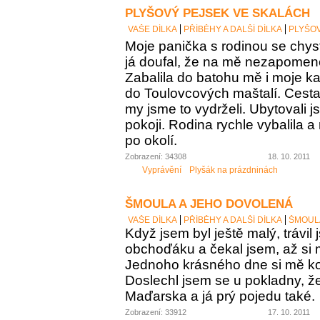
PLYŠOVÝ PEJSEK VE SKALÁCH
VAŠE DÍLKA
PŘÍBĚHY A DALŠÍ DÍLKA
PLYŠOV
Moje panička s rodinou se chys
já doufal, že na mě nezapome
Zabalila do batohu mě i moje k
do Toulovcových maštalí. Cesta 
my jsme to vydrželi. Ubytovali 
pokoji. Rodina rychle vybalila a
po okolí.
Zobrazení: 34308
18. 10. 2011
Vyprávění
Plyšák na prázdninách
ŠMOULA A JEHO DOVOLENÁ
VAŠE DÍLKA
PŘÍBĚHY A DALŠÍ DÍLKA
ŠMOUL
Když jsem byl ještě malý, trávil
obchoďáku a čekal jsem, až si
Jednoho krásného dne si mě kou
Doslechl jsem se u pokladny, ž
Maďarska a já prý pojedu také.
Zobrazení: 33912
17. 10. 2011