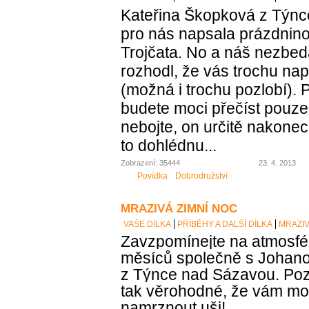
Kateřina Škopková z Týn
pro nás napsala prázdnin
Trojčata. No a náš nezbed
rozhodl, že vás trochu nap
(možná i trochu pozlobí). 
budete moci přečíst pouze 
nebojte, on určitě nakonec 
to dohlédnu...
Zobrazení: 35444
23. 4. 2013
Povídka
Dobrodružství
MRAZIVÁ ZIMNÍ NOC
VAŠE DÍLKA
PŘÍBĚHY A DALŠÍ DÍLKA
MRAZIV
Zavzpomínejte na atmosfé
měsíců společně s Johan
z Týnce nad Sázavou. Pozor,
tak věrohodné, že vám m
namrznout uši!