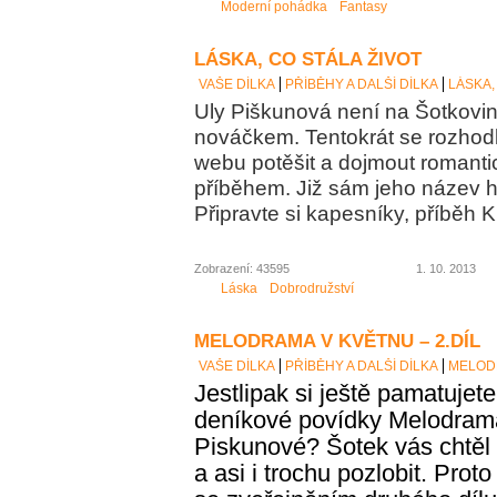
Moderní pohádka
Fantasy
LÁSKA, CO STÁLA ŽIVOT
VAŠE DÍLKA
PŘÍBĚHY A DALŠÍ DÍLKA
LÁSKA,
Uly Piškunová není na Šotkov
nováčkem. Tentokrát se rozhod
webu potěšit a dojmout romanti
příběhem. Již sám jeho název h
Připravte si kapesníky, příběh
Zobrazení: 43595
1. 10. 2013
Láska
Dobrodružství
MELODRAMA V KVĚTNU – 2.DÍL
VAŠE DÍLKA
PŘÍBĚHY A DALŠÍ DÍLKA
MELODR
Jestlipak si ještě pamatujete
deníkové povídky Melodrama
Piskunové? Šotek vás chtěl
a asi i
trochu
pozlobit. Proto