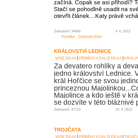
začíná. Copak se asi přihodí? To
Stačí se pohodlně usadit na své
otevřít článek…Katy právě vch
Zobrazení: 34959
4. 6. 2013
Povídka
Dobrodružství
KRÁLOVSTVÍ LEDNICE
VAŠE DÍLKA
PŘÍBĚHY A DALŠÍ DÍLKA
KRÁLOV
Za devatero rohlíky a deva
jedno království Lednice. V
král Hořčice se svou jedin
princeznou Majolinkou...
Co
Majolince a kdo ještě v krá
se dozvíte v této bláznivé
Zobrazení: 37710
23. 4. 2013
TROJČATA
VAŠE DÍLKA
PŘÍBĚHY A DALŠÍ DÍLKA
TROJČ