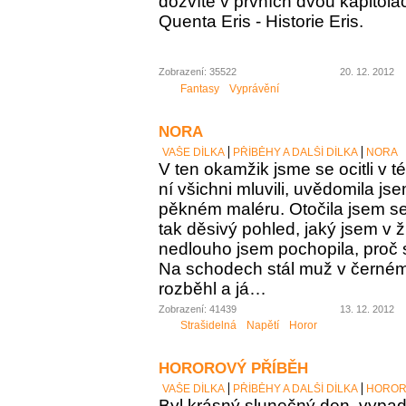
dozvíte v prvních dvou kapitolá
Quenta Eris - Historie Eris.
Zobrazení: 35522
20. 12. 2012
Fantasy
Vyprávění
NORA
VAŠE DÍLKA
PŘÍBĚHY A DALŠÍ DÍLKA
NORA
V ten okamžik jsme se ocitli v té
ní všichni mluvili, uvědomila jse
pěkném maléru. Otočila jsem se
tak děsivý pohled, jaký jsem v ž
nedlouho jsem pochopila, proč s
Na schodech stál muž v černém
rozběhl a já…
Zobrazení: 41439
13. 12. 2012
Strašidelná
Napětí
Horor
HOROROVÝ PŘÍBĚH
VAŠE DÍLKA
PŘÍBĚHY A DALŠÍ DÍLKA
HOROR
Byl krásný slunečný den, vypada