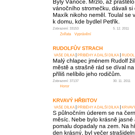
Byly Vánoce. Mrzlo, až praštělo
vánočního stromečku, dávali si 
Maxík nikoho neměl. Toulal se v
k domu, kde bydlel Petřík.
Zobrazení: 33153
5. 12. 2011
Zvířata
Vyprávění
RUDOLFŮV STRACH
VAŠE DÍLKA
PŘÍBĚHY A DALŠÍ DÍLKA
RUDOL
Malý chlapec jménem Rudolf ži
městě a strašně rád se díval na t
příliš nelíbilo jeho rodičům.
Zobrazení: 37137
30. 11. 2011
Horor
KRVAVÝ HŘBITOV
VAŠE DÍLKA
PŘÍBĚHY A DALŠÍ DÍLKA
KRVAV
S půlnočním úderem se na čer
měsíc. Nebe bylo krásně jasné a
pomalu dopadaly na zem. Na hřb
den krásný, byl večer strašidel