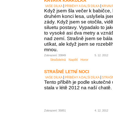
KRVAVÁ KARKULKA
VAŠE DÍLKA
PŘÍBĚHY A DALŠÍ DÍLKA
KRVAV
Když jsem šla večer k babičce, 
druhém konci lesa, uslyšela j
zády. Když jsem se otočila, vid
siluetu postavy. Vypadalo to ja
to vysoké asi dva metry a vzná
nad zemí. Strašně jsem se bála 
utíkat, ale když jsem se rozeběh
mnou.
Zobrazení: 33849
5. 12. 2012
Strašidelná
Napětí
Horor
STRAŠNÉ LETNÍ NOCI
VAŠE DÍLKA
PŘÍBĚHY A DALŠÍ DÍLKA
STRAŠN
Tento příběh je podle skutečné u
stala v létě 2012 na naší chatě.
Zobrazení: 35851
4. 12. 2012