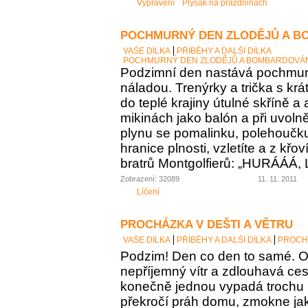
Vyprávění
Plyšák na prázdninách
POCHMURNÝ DEN ZLODĚJŮ A B
VAŠE DÍLKA
PŘÍBĚHY A DALŠÍ DÍLKA
POCHMURNÝ DEN ZLODĚJŮ A BOMBARDOVÁ
Podzimní den nastává pochmu
náladou. Trenýrky a trička s kr
do teplé krajiny útulné skříně a 
mikinách jako balón a při uvoln
plynu se pomalinku, polehoučku 
hranice plnosti, vzletíte a z křo
bratrů Montgolfierů: „HURÁÁÁ, 
Zobrazení: 32089
11. 11. 2011
Líčení
PROCHÁZKA V DEŠTI A VĚTRU
VAŠE DÍLKA
PŘÍBĚHY A DALŠÍ DÍLKA
PROCHÁ
Podzim! Den co den to samé. O
nepříjemný vítr a zdlouhavá ces
konečně jednou vypadá trochu 
překročí práh domu, zmokne jak