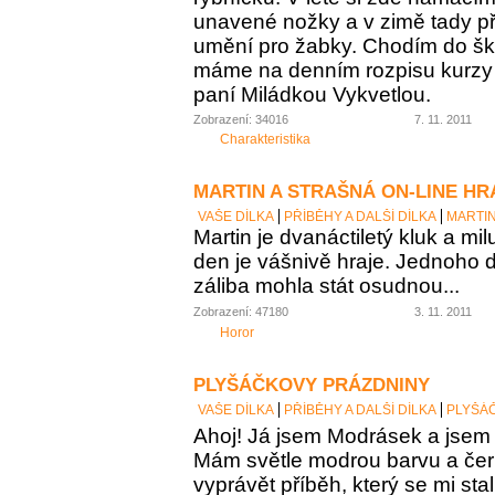
unavené nožky a v zimě tady p
umění pro žabky. Chodím do šk
máme na denním rozpisu kurzy k
paní Miládkou Vykvetlou.
Zobrazení: 34016
7. 11. 2011
Charakteristika
MARTIN A STRAŠNÁ ON-LINE HR
VAŠE DÍLKA
PŘÍBĚHY A DALŠÍ DÍLKA
MARTIN
Martin je dvanáctiletý kluk a mil
den je vášnivě hraje. Jednoho 
záliba mohla stát osudnou...
Zobrazení: 47180
3. 11. 2011
Horor
PLYŠÁČKOVY PRÁZDNINY
VAŠE DÍLKA
PŘÍBĚHY A DALŠÍ DÍLKA
PLYŠÁ
Ahoj! Já jsem Modrásek a jsem 
Mám světle modrou barvu a če
vyprávět příběh, který se mi stal