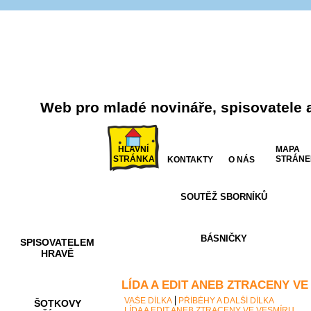
Web pro mladé novináře, spisovatele 
HLAVNÍ
MAPA
STRÁNKA
STRÁNE
KONTAKTY
O NÁS
SOUTĚŽ SBORNÍKŮ
AKCE A
SOUTĚŽE
BÁSNIČKY
SPISOVATELEM
HRAVĚ
LÍDA A EDIT ANEB ZTRACENY VE
VAŠE DÍLKA
PŘÍBĚHY A DALŠÍ DÍLKA
ŠOTKOVY
LÍDA A EDIT ANEB ZTRACENY VE VESMÍRU