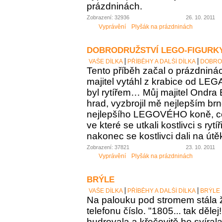
prázdninách.
Zobrazení: 32936
26. 10. 2011
Vyprávění
Plyšák na prázdninách
DOBRODRUŽSTVÍ LEGO-FIGURK
VAŠE DÍLKA
PŘÍBĚHY A DALŠÍ DÍLKA
DOBRO
Tento příběh začal o prázdniná
majitel vytáhl z krabice od LEG
byl rytířem… Můj majitel Ondra 
hrad, vyzbrojil mě nejlepším br
nejlepšího LEGOVÉHO koně, co m
ve které se utkali kostlivci s rytí
nakonec se kostlivci dali na útě
Zobrazení: 37821
23. 10. 2011
Vyprávění
Plyšák na prázdninách
BRÝLE
VAŠE DÍLKA
PŘÍBĚHY A DALŠÍ DÍLKA
BRÝLE
Na palouku pod stromem stála 
telefonu číslo. "1805... tak dělej
hudrovala a křečovitě ho svírala