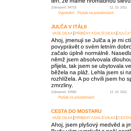
ten, že máme hromadnou slevu 
Zobrazení: 34715
12. 10. 2011
Vyprávění
Plyšák na prázdninách
JULČA V ITÁLII
VAŠE DÍLKA
PŘÍBĚHY A DALŠÍ DÍLKA
JULČA V
Ahoj, jmenuji se Julča a je mi c
povyprávět o svém letním dobro
začalo úplně normálně. Nasedla
němž jsem absolvovala dlouhou
přijela, tak jsem se ubytovala 
běžela na pláž. Lehla jsem si n
rozhlížela. A po chvíli jsem ho
zmrzliny.
Zobrazení: 32560
12. 10. 2011
Plyšák na prázdninách
CESTA DO MOSTARU
VAŠE DÍLKA
PŘÍBĚHY A DALŠÍ DÍLKA
CESTA
Ahoj, jsem plyšový medvěd a jm