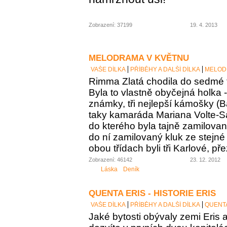
Zobrazení: 37199
19. 4. 2013
MELODRAMA V KVĚTNU
VAŠE DÍLKA
PŘÍBĚHY A DALŠÍ DÍLKA
MELOD
Rimma Zlatá chodila do sedmé t
Byla to vlastně obyčejná holka 
známky, tři nejlepší kámošky (B
taky kamaráda Mariana Volte-San
do kterého byla tajně zamilovaná
do ní zamilovaný kluk ze stejné 
obou třídach byli tři Karlové, p
Zobrazení: 46142
23. 12. 2012
Láska
Deník
QUENTA ERIS - HISTORIE ERIS
VAŠE DÍLKA
PŘÍBĚHY A DALŠÍ DÍLKA
QUENTA
Jaké bytosti obývaly zemi Eris a