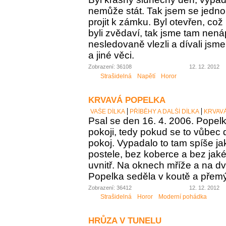
nemůže stát. Tak jsem se jednou
projit k zámku. Byl otevřen, což
byli zvědaví, tak jsme tam nen
nesledovaně vlezli a dívali jsm
a jiné věci.
Zobrazení: 36108
12. 12. 2012
Strašidelná
Napětí
Horor
KRVAVÁ POPELKA
VAŠE DÍLKA
PŘÍBĚHY A DALŠÍ DÍLKA
KRVAV
Psal se den 16. 4. 2006. Popel
pokoji, tedy pokud se to vůbec
pokoj. Vypadalo to tam spíše j
postele, bez koberce a bez jak
uvnitř. Na oknech mříže a na d
Popelka seděla v koutě a přemý
Zobrazení: 36412
12. 12. 2012
Strašidelná
Horor
Moderní pohádka
HRŮZA V TUNELU