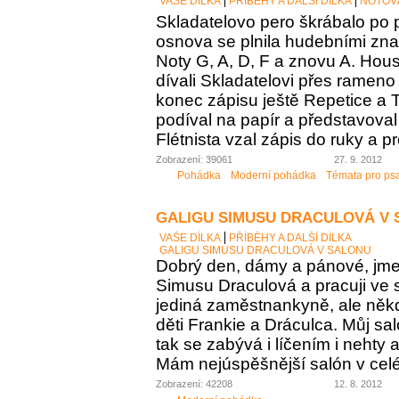
VAŠE DÍLKA
PŘÍBĚHY A DALŠÍ DÍLKA
NOTOV
Skladatelovo pero škrábalo po 
osnova se plnila hudebními zna
Noty G, A, D, F a znovu A. Housl
dívali Skladatelovi přes rameno 
konec zápisu ještě Repetice a T
podíval na papír a představoval 
Flétnista vzal zápis do ruky a pro
Zobrazení: 39061
27. 9. 2012
Pohádka
Moderní pohádka
Témata pro ps
GALIGU SIMUSU DRACULOVÁ V
VAŠE DÍLKA
PŘÍBĚHY A DALŠÍ DÍLKA
GALIGU SIMUSU DRACULOVÁ V SALONU
Dobrý den, dámy a pánové, jme
Simusu Draculová a pracuji ve 
jediná zaměstnankyně, ale něk
děti Frankie a Dráculca. Můj sa
tak se zabývá i líčením i nehty 
Mám nejúspěšnější salón v c
Zobrazení: 42208
12. 8. 2012