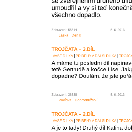
se zveřejněním druhého díl
umoudřil a vy si teď konečně
všechno dopadlo.
Zobrazení: 55614
5. 6. 2013
Láska
Deník
TROJČATA – 3.DÍL
VAŠE DÍLKA
PŘÍBĚHY A DALŠÍ DÍLKA
TROJČA
A máme tu poslední díl napínav
tetě Gertrudě a kočce Lise. Jak
dopadne? Doufám, že jste poř
Zobrazení: 36338
5. 6. 2013
Povídka
Dobrodružství
TROJČATA – 2.DÍL
VAŠE DÍLKA
PŘÍBĚHY A DALŠÍ DÍLKA
TROJČA
A
je to tady! Druhý díl Katina d