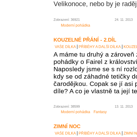
Velikonoce, nebo by je raději
Zobrazení: 36921
24. 11. 2013
Moderní pohádka
KOUZELNÉ PŘÁNÍ - 2.DÍL
VAŠE DÍLKA
PŘÍBĚHY A DALŠÍ DÍLKA
KOUZEL
A máme tu druhý a zároveň 
pohádky o Fairel z královstv
Naposledy jsme se s ní rozlo
kdy se od záhadné tetičky d
čarodějkou. Copak se jí asi 
díle? A co je vlastně ta její t
Zobrazení: 38599
13. 11. 2013
Moderní pohádka
Fantasy
ZIMNÍ NOC
VAŠE DÍLKA
PŘÍBĚHY A DALŠÍ DÍLKA
ZIMNÍ 