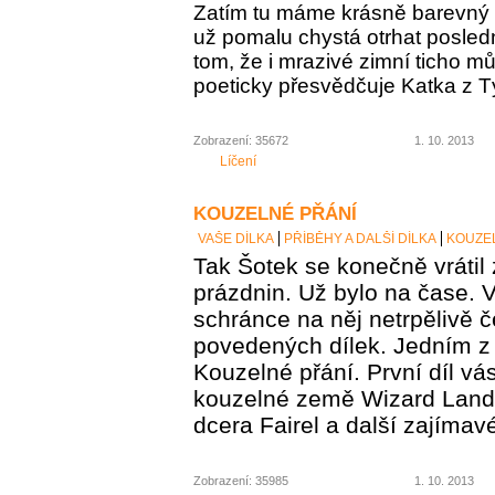
Zatím tu máme krásně barevný 
už pomalu chystá otrhat posledn
tom, že i mrazivé zimní ticho m
poeticky přesvědčuje Katka z 
Zobrazení: 35672
1. 10. 2013
Líčení
KOUZELNÉ PŘÁNÍ
VAŠE DÍLKA
PŘÍBĚHY A DALŠÍ DÍLKA
KOUZE
Tak Šotek se konečně vrátil
prázdnin. Už bylo na čase. 
schránce na něj netrpělivě č
povedených dílek. Jedním z
Kouzelné přání. První díl v
kouzelné země Wizard Land,
dcera Fairel a další zajímav
Zobrazení: 35985
1. 10. 2013