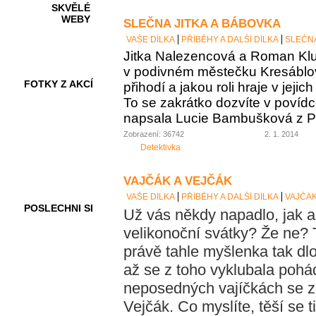
SKVĚLÉ
WEBY
SLEČNA JITKA A BÁBOVKA
VAŠE DÍLKA
PŘÍBĚHY A DALŠÍ DÍLKA
SLEČNA
Jitka Nalezencová a Roman Klub
v podivném městečku Kresáblov
FOTKY Z AKCÍ
přihodí a jakou roli hraje v jej
To se zakrátko dozvíte v povídc
napsala Lucie Bambušková z P
Zobrazení: 36742
2. 1. 2014
VIDEA
Detektivka
VAJČÁK A VEJČÁK
VAŠE DÍLKA
PŘÍBĚHY A DALŠÍ DÍLKA
VAJČÁK
POSLECHNI SI
Už vás někdy napadlo, jak as
velikonoční svátky? Že ne?
právě tahle myšlenka tak dlo
až se z toho vyklubala pohá
neposedných vajíčkách se za
Vejčák. Co myslíte, těší se t