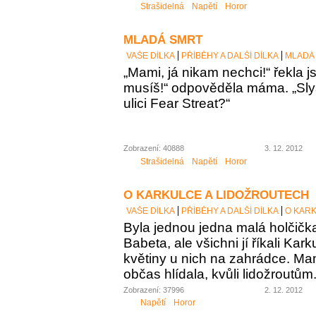
Strašidelná
Napětí
Horor
MLADÁ SMRT
VAŠE DÍLKA
PŘÍBĚHY A DALŠÍ DÍLKA
MLADÁ
„Mami, já nikam nechci!“ řekla j
musíš!“ odpověděla máma. „Slyše
ulici Fear Streat?“
Zobrazení: 40888
3. 12. 2012
Strašidelná
Napětí
Horor
O KARKULCE A LIDOŽROUTECH
VAŠE DÍLKA
PŘÍBĚHY A DALŠÍ DÍLKA
O KAR
Byla jednou jedna malá holčičk
Babeta, ale všichni jí říkali Kar
květiny u nich na zahrádce. Mam
občas hlídala, kvůli lidožroutům
Zobrazení: 37996
2. 12. 2012
Napětí
Horor