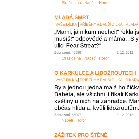
Strašidelná
Napětí
Horor
MLADÁ SMRT
VAŠE DÍLKA
PŘÍBĚHY A DALŠÍ DÍLKA
MLADÁ
„Mami, já nikam nechci!“ řekla j
musíš!“ odpověděla máma. „Slyše
ulici Fear Streat?“
Zobrazení: 40898
3. 12. 2012
Strašidelná
Napětí
Horor
O KARKULCE A LIDOŽROUTECH
VAŠE DÍLKA
PŘÍBĚHY A DALŠÍ DÍLKA
O KAR
Byla jednou jedna malá holčičk
Babeta, ale všichni jí říkali Kar
květiny u nich na zahrádce. Mam
občas hlídala, kvůli lidožroutům
Zobrazení: 38007
2. 12. 2012
Napětí
Horor
ZÁŽITEK PRO ŠTĚNĚ