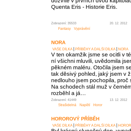
dozvíte v prvních dvou kapitolá
Quenta Eris - Historie Eris.
Zobrazení: 35533
20. 12. 2012
Fantasy
Vyprávění
NORA
VAŠE DÍLKA
PŘÍBĚHY A DALŠÍ DÍLKA
NORA
V ten okamžik jsme se ocitli v té
ní všichni mluvili, uvědomila jse
pěkném maléru. Otočila jsem se
tak děsivý pohled, jaký jsem v ž
nedlouho jsem pochopila, proč s
Na schodech stál muž v černém
rozběhl a já…
Zobrazení: 41449
13. 12. 2012
Strašidelná
Napětí
Horor
HOROROVÝ PŘÍBĚH
VAŠE DÍLKA
PŘÍBĚHY A DALŠÍ DÍLKA
HOROR
Byl krásný slunečný den, vypada