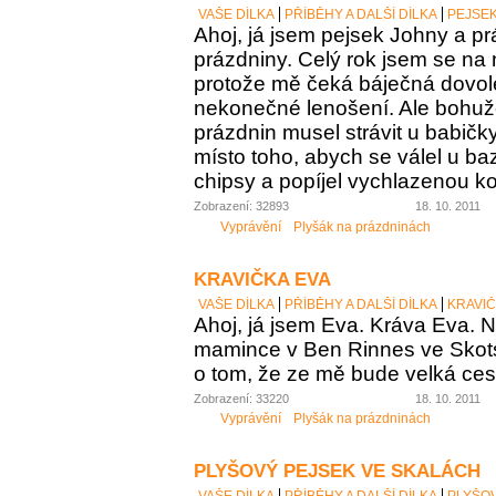
VAŠE DÍLKA
PŘÍBĚHY A DALŠÍ DÍLKA
PEJSE
Ahoj, já jsem pejsek Johny a pr
prázdniny. Celý rok jsem se na 
protože mě čeká báječná dovo
nekonečné lenošení. Ale bohuž
prázdnin musel strávit u babičk
místo toho, abych se válel u b
chipsy a popíjel vychlazenou ko
Zobrazení: 32893
18. 10. 2011
Vyprávění
Plyšák na prázdninách
KRAVIČKA EVA
VAŠE DÍLKA
PŘÍBĚHY A DALŠÍ DÍLKA
KRAVIČ
Ahoj, já jsem Eva. Kráva Eva. N
mamince v Ben Rinnes ve Skot
o tom, že ze mě bude velká ces
Zobrazení: 33220
18. 10. 2011
Vyprávění
Plyšák na prázdninách
PLYŠOVÝ PEJSEK VE SKALÁCH