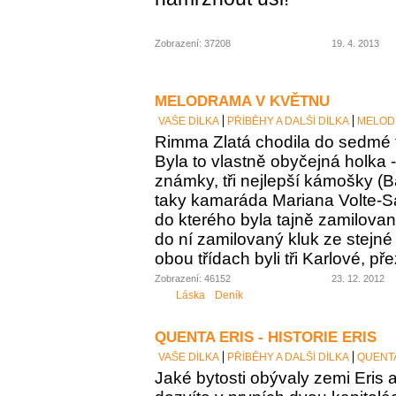
Zobrazení: 37208
19. 4. 2013
MELODRAMA V KVĚTNU
VAŠE DÍLKA
PŘÍBĚHY A DALŠÍ DÍLKA
MELOD
Rimma Zlatá chodila do sedmé t
Byla to vlastně obyčejná holka 
známky, tři nejlepší kámošky (B
taky kamaráda Mariana Volte-San
do kterého byla tajně zamilovaná
do ní zamilovaný kluk ze stejné 
obou třídach byli tři Karlové, p
Zobrazení: 46152
23. 12. 2012
Láska
Deník
QUENTA ERIS - HISTORIE ERIS
VAŠE DÍLKA
PŘÍBĚHY A DALŠÍ DÍLKA
QUENTA
Jaké bytosti obývaly zemi Eris a