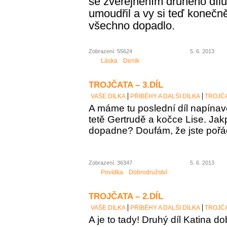
se zveřejněním druhého díl
umoudřil a vy si teď konečně
všechno dopadlo.
Zobrazení: 55624
5. 6. 2013
Láska
Deník
TROJČATA – 3.DÍL
VAŠE DÍLKA
PŘÍBĚHY A DALŠÍ DÍLKA
TROJČA
A máme tu poslední díl napínav
tetě Gertrudě a kočce Lise. Jak
dopadne? Doufám, že jste poř
Zobrazení: 36347
5. 6. 2013
Povídka
Dobrodružství
TROJČATA – 2.DÍL
VAŠE DÍLKA
PŘÍBĚHY A DALŠÍ DÍLKA
TROJČA
A
je to tady! Druhý díl Katina d