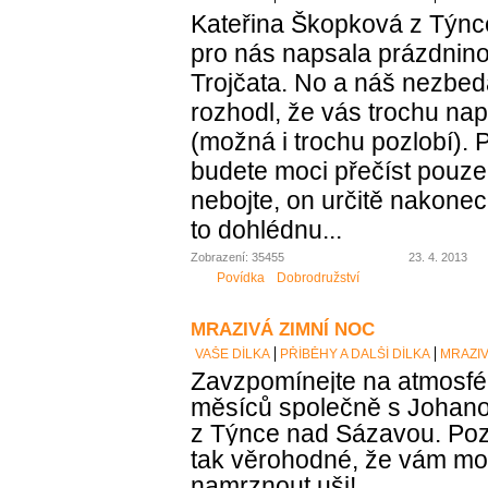
Kateřina Škopková z Týn
pro nás napsala prázdnin
Trojčata. No a náš nezbed
rozhodl, že vás trochu nap
(možná i trochu pozlobí). 
budete moci přečíst pouze 
nebojte, on určitě nakonec 
to dohlédnu...
Zobrazení: 35455
23. 4. 2013
Povídka
Dobrodružství
MRAZIVÁ ZIMNÍ NOC
VAŠE DÍLKA
PŘÍBĚHY A DALŠÍ DÍLKA
MRAZIV
Zavzpomínejte na atmosfé
měsíců společně s Johan
z Týnce nad Sázavou. Pozor,
tak věrohodné, že vám m
namrznout uši!