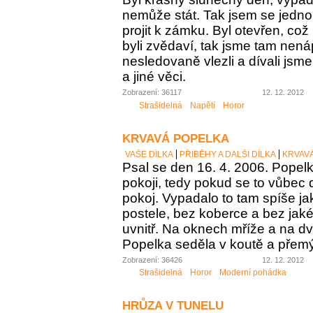
nemůže stát. Tak jsem se jednou
projit k zámku. Byl otevřen, což
byli zvědaví, tak jsme tam nen
nesledovaně vlezli a dívali jsm
a jiné věci.
Zobrazení: 36117
12. 12. 2012
Strašidelná
Napětí
Horor
KRVAVÁ POPELKA
VAŠE DÍLKA
PŘÍBĚHY A DALŠÍ DÍLKA
KRVAV
Psal se den 16. 4. 2006. Popel
pokoji, tedy pokud se to vůbec
pokoj. Vypadalo to tam spíše j
postele, bez koberce a bez jak
uvnitř. Na oknech mříže a na d
Popelka seděla v koutě a přemý
Zobrazení: 36426
12. 12. 2012
Strašidelná
Horor
Moderní pohádka
HRŮZA V TUNELU