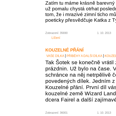
Zatím tu máme krásně barevný 
už pomalu chystá otrhat posledn
tom, že i mrazivé zimní ticho m
poeticky přesvědčuje Katka z 
Zobrazení: 35690
1. 10. 2013
Líčení
KOUZELNÉ PŘÁNÍ
VAŠE DÍLKA
PŘÍBĚHY A DALŠÍ DÍLKA
KOUZE
Tak Šotek se konečně vrátil
prázdnin. Už bylo na čase. 
schránce na něj netrpělivě č
povedených dílek. Jedním z
Kouzelné přání. První díl v
kouzelné země Wizard Land,
dcera Fairel a další zajímav
Zobrazení: 36001
1. 10. 2013