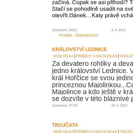
začíná. Copak se asi přihodí? To
Stačí se pohodlně usadit na své
otevřít článek…Katy právě vch
Zobrazení: 34971
4. 6. 2013
Povídka
Dobrodružství
KRÁLOVSTVÍ LEDNICE
VAŠE DÍLKA
PŘÍBĚHY A DALŠÍ DÍLKA
KRÁLOV
Za devatero rohlíky a deva
jedno království Lednice. V
král Hořčice se svou jedin
princeznou Majolinkou...
Co
Majolince a kdo ještě v krá
se dozvíte v této bláznivé
Zobrazení: 37718
23. 4. 2013
TROJČATA
VAŠE DÍLKA
PŘÍBĚHY A DALŠÍ DÍLKA
TROJČ