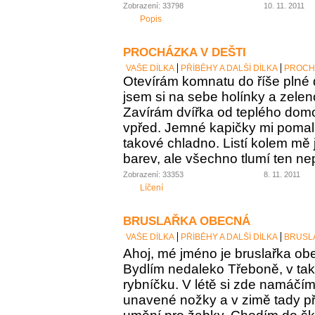
Zobrazení: 33798
10. 11. 2011
Popis
PROCHÁZKA V DEŠTI
VAŠE DÍLKA
PŘÍBĚHY A DALŠÍ DÍLKA
PROCHÁ
Otevírám komnatu do říše plné 
jsem si na sebe holínky a zelen
Zavírám dvířka od teplého domo
vpřed. Jemné kapičky mi pomalu
takové chladno. Listí kolem mě 
barev, ale všechno tlumí ten nep
Zobrazení: 33353
8. 11. 2011
Líčení
BRUSLAŘKA OBECNÁ
VAŠE DÍLKA
PŘÍBĚHY A DALŠÍ DÍLKA
BRUSL
Ahoj, mé jméno je bruslařka obe
Bydlím nedaleko Třeboně, v t
rybníčku. V létě si zde namáčí
unavené nožky a v zimě tady p