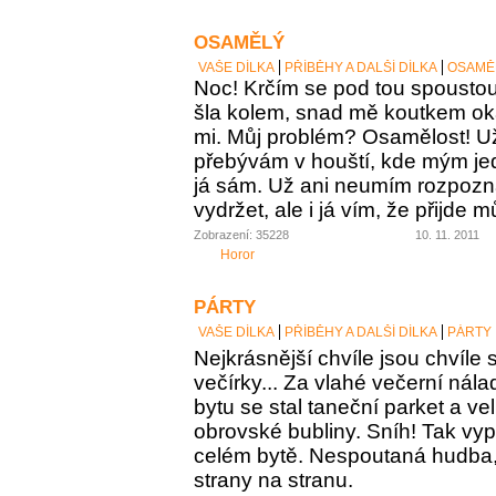
OSAMĚLÝ
VAŠE DÍLKA
PŘÍBĚHY A DALŠÍ DÍLKA
OSAMĚ
Noc! Krčím se pod tou spoustou
šla kolem, snad mě koutkem ok
mi. Můj problém? Osamělost! Už
přebývám v houští, kde mým je
já sám. Už ani neumím rozpozna
vydržet, ale i já vím, že přijde 
Zobrazení: 35228
10. 11. 2011
Horor
PÁRTY
VAŠE DÍLKA
PŘÍBĚHY A DALŠÍ DÍLKA
PÁRTY
Nejkrásnější chvíle jsou chvíle s
večírky... Za vlahé večerní nálad
bytu se stal taneční parket a ve
obrovské bubliny. Sníh! Tak vypa
celém bytě. Nespoutaná hudba,
strany na stranu.