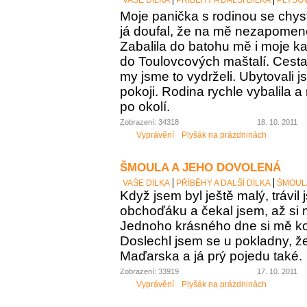
VAŠE DÍLKA
PŘÍBĚHY A DALŠÍ DÍLKA
PLYŠOV
Moje panička s rodinou se chys
já doufal, že na mě nezapome
Zabalila do batohu mě i moje k
do Toulovcových maštalí. Cesta 
my jsme to vydrželi. Ubytovali 
pokoji. Rodina rychle vybalila a
po okolí.
Zobrazení: 34318
18. 10. 2011
Vyprávění
Plyšák na prázdninách
ŠMOULA A JEHO DOVOLENÁ
VAŠE DÍLKA
PŘÍBĚHY A DALŠÍ DÍLKA
ŠMOUL
Když jsem byl ještě malý, trávil
obchoďáku a čekal jsem, až si
Jednoho krásného dne si mě kou
Doslechl jsem se u pokladny, ž
Maďarska a já prý pojedu také.
Zobrazení: 33919
17. 10. 2011
Vyprávění
Plyšák na prázdninách