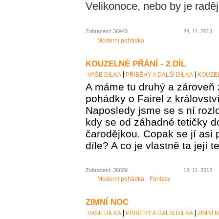
Velikonoce, nebo by je raději
Zobrazení: 36940
24. 11. 2013
Moderní pohádka
KOUZELNÉ PŘÁNÍ - 2.DÍL
VAŠE DÍLKA
PŘÍBĚHY A DALŠÍ DÍLKA
KOUZEL
A máme tu druhý a zároveň 
pohádky o Fairel z královstv
Naposledy jsme se s ní rozlo
kdy se od záhadné tetičky d
čarodějkou. Copak se jí asi 
díle? A co je vlastně ta její t
Zobrazení: 38609
13. 11. 2013
Moderní pohádka
Fantasy
ZIMNÍ NOC
VAŠE DÍLKA
PŘÍBĚHY A DALŠÍ DÍLKA
ZIMNÍ 