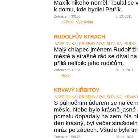
Maxík nikoho neměl. Toulal se v
k domu, kde bydlel Petřík.
Zobrazení: 33160
5. 12. 2011
Zvířata
Vyprávění
RUDOLFŮV STRACH
VAŠE DÍLKA
PŘÍBĚHY A DALŠÍ DÍLKA
RUDOL
Malý chlapec jménem Rudolf ži
městě a strašně rád se díval na t
příliš nelíbilo jeho rodičům.
Zobrazení: 37154
30. 11. 2011
Horor
KRVAVÝ HŘBITOV
VAŠE DÍLKA
PŘÍBĚHY A DALŠÍ DÍLKA
KRVAV
S půlnočním úderem se na čer
měsíc. Nebe bylo krásně jasné a
pomalu dopadaly na zem. Na hřb
den krásný, byl večer strašidel
mráz po zádech. Všude byla tm
Zobrazení: 50575
25. 11. 2011