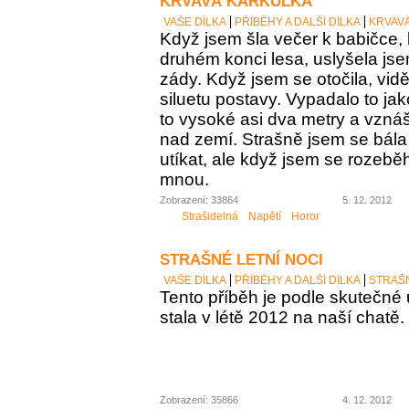
KRVAVÁ KARKULKA
VAŠE DÍLKA
PŘÍBĚHY A DALŠÍ DÍLKA
KRVAV
Když jsem šla večer k babičce, 
druhém konci lesa, uslyšela j
zády. Když jsem se otočila, vid
siluetu postavy. Vypadalo to ja
to vysoké asi dva metry a vzná
nad zemí. Strašně jsem se bála 
utíkat, ale když jsem se rozeběh
mnou.
Zobrazení: 33864
5. 12. 2012
Strašidelná
Napětí
Horor
STRAŠNÉ LETNÍ NOCI
VAŠE DÍLKA
PŘÍBĚHY A DALŠÍ DÍLKA
STRAŠN
Tento příběh je podle skutečné u
stala v létě 2012 na naší chatě.
Zobrazení: 35866
4. 12. 2012