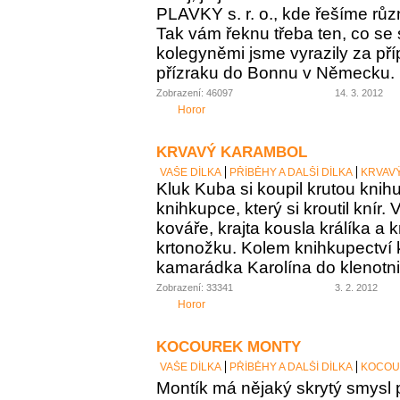
PLAVKY s. r. o., kde řešíme růz
Tak vám řeknu třeba ten, co se st
kolegyněmi jsme vyrazily za p
přízraku do Bonnu v Německu.
Zobrazení: 46097
14. 3. 2012
Horor
KRVAVÝ KARAMBOL
VAŠE DÍLKA
PŘÍBĚHY A DALŠÍ DÍLKA
KRVAV
Kluk Kuba si koupil krutou knih
knihkupce, který si kroutil knír.
kováře, krajta kousla králíka a 
krtonožku. Kolem knihkupectví
kamarádka Karolína do klenotnic
Zobrazení: 33341
3. 2. 2012
Horor
KOCOUREK MONTY
VAŠE DÍLKA
PŘÍBĚHY A DALŠÍ DÍLKA
KOCOU
Montík má nějaký skrytý smysl p