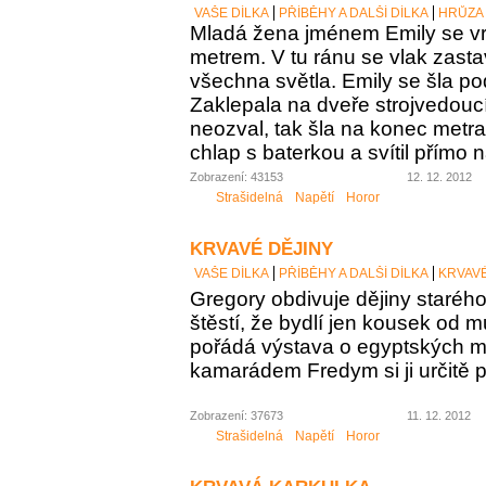
VAŠE DÍLKA
PŘÍBĚHY A DALŠÍ DÍLKA
HRŮZA
Mladá žena jménem Emily se v
metrem. V tu ránu se vlak zasta
všechna světla. Emily se šla pod
Zaklepala na dveře strojvedoucí
neozval, tak šla na konec metr
chlap s baterkou a svítil přímo n
Zobrazení: 43153
12. 12. 2012
Strašidelná
Napětí
Horor
KRVAVÉ DĚJINY
VAŠE DÍLKA
PŘÍBĚHY A DALŠÍ DÍLKA
KRVAVÉ
Gregory obdivuje dějiny staréh
štěstí, že bydlí jen kousek od 
pořádá výstava o egyptských 
kamarádem Fredym si ji určitě 
Zobrazení: 37673
11. 12. 2012
Strašidelná
Napětí
Horor