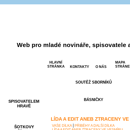
Web pro mladé novináře, spisovatele 
HLAVNÍ
MAPA
STRÁNKA
STRÁNE
KONTAKTY
O NÁS
SOUTĚŽ SBORNÍKŮ
AKCE A
SOUTĚŽE
BÁSNIČKY
SPISOVATELEM
HRAVĚ
LÍDA A EDIT ANEB ZTRACENY VE
VAŠE DÍLKA
PŘÍBĚHY A DALŠÍ DÍLKA
ŠOTKOVY
LÍDA A EDIT ANEB ZTRACENY VE VESMÍRU