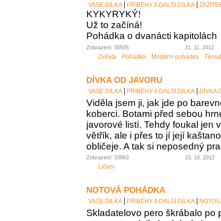
VAŠE DÍLKA
PŘÍBĚHY A DALŠÍ DÍLKA
ZÁŽITE
KYKYRYKÝ!
Už to začíná!
Pohádka o dvanácti kapitolách
Zobrazení: 35505
21. 11. 2012
Zvířata
Pohádka
Moderní pohádka
Témat
DÍVKA OD JAVORU
VAŠE DÍLKA
PŘÍBĚHY A DALŠÍ DÍLKA
DÍVKA 
Viděla jsem ji, jak jde po bar
koberci. Botami před sebou hr
javorové listí. Tehdy foukal jen
větřík, ale i přes to jí její kaš
obličeje. A tak si neposedný pr
Zobrazení: 33963
15. 10. 2012
Líčení
NOTOVÁ POHÁDKA
VAŠE DÍLKA
PŘÍBĚHY A DALŠÍ DÍLKA
NOTOV
Skladatelovo pero škrábalo po 