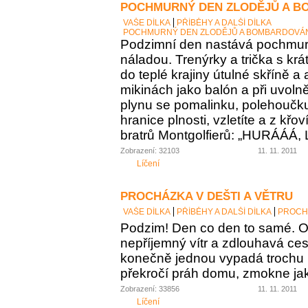
POCHMURNÝ DEN ZLODĚJŮ A B
VAŠE DÍLKA
PŘÍBĚHY A DALŠÍ DÍLKA
POCHMURNÝ DEN ZLODĚJŮ A BOMBARDOVÁ
Podzimní den nastává pochmu
náladou. Trenýrky a trička s kr
do teplé krajiny útulné skříně a 
mikinách jako balón a při uvoln
plynu se pomalinku, polehoučku 
hranice plnosti, vzletíte a z křo
bratrů Montgolfierů: „HURÁÁÁ, 
Zobrazení: 32103
11. 11. 2011
Líčení
PROCHÁZKA V DEŠTI A VĚTRU
VAŠE DÍLKA
PŘÍBĚHY A DALŠÍ DÍLKA
PROCHÁ
Podzim! Den co den to samé. O
nepříjemný vítr a zdlouhavá ces
konečně jednou vypadá trochu 
překročí práh domu, zmokne jak
Zobrazení: 33856
11. 11. 2011
Líčení