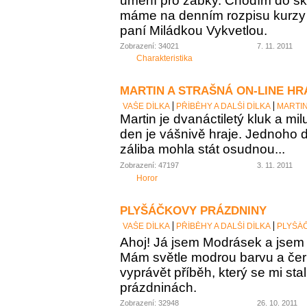
umění pro žabky. Chodím do šk
máme na denním rozpisu kurzy k
paní Miládkou Vykvetlou.
Zobrazení: 34021
7. 11. 2011
Charakteristika
MARTIN A STRAŠNÁ ON-LINE HR
VAŠE DÍLKA
PŘÍBĚHY A DALŠÍ DÍLKA
MARTIN
Martin je dvanáctiletý kluk a mil
den je vášnivě hraje. Jednoho 
záliba mohla stát osudnou...
Zobrazení: 47197
3. 11. 2011
Horor
PLYŠÁČKOVY PRÁZDNINY
VAŠE DÍLKA
PŘÍBĚHY A DALŠÍ DÍLKA
PLYŠÁ
Ahoj! Já jsem Modrásek a jsem 
Mám světle modrou barvu a če
vyprávět příběh, který se mi stal
prázdninách.
Zobrazení: 32948
26. 10. 2011