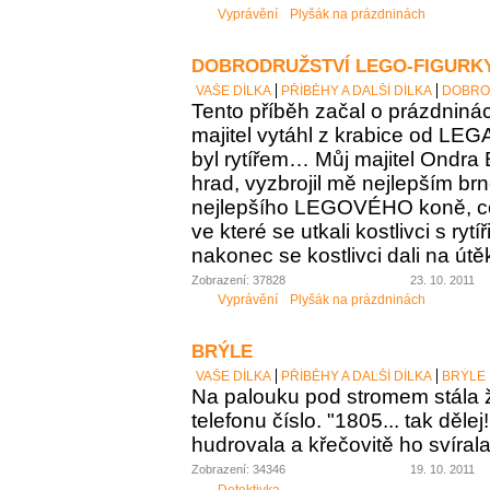
Vyprávění
Plyšák na prázdninách
DOBRODRUŽSTVÍ LEGO-FIGURK
VAŠE DÍLKA
PŘÍBĚHY A DALŠÍ DÍLKA
DOBRO
Tento příběh začal o prázdniná
majitel vytáhl z krabice od LEG
byl rytířem… Můj majitel Ondra 
hrad, vyzbrojil mě nejlepším br
nejlepšího LEGOVÉHO koně, co m
ve které se utkali kostlivci s rytí
nakonec se kostlivci dali na útě
Zobrazení: 37828
23. 10. 2011
Vyprávění
Plyšák na prázdninách
BRÝLE
VAŠE DÍLKA
PŘÍBĚHY A DALŠÍ DÍLKA
BRÝLE
Na palouku pod stromem stála 
telefonu číslo. "1805... tak dělej
hudrovala a křečovitě ho svírala
Zobrazení: 34346
19. 10. 2011
Detektivka