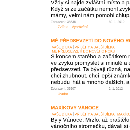
Vždy si najde zvláštní místo a p
Když si ze začátku nemohl zvyk
mámy, velmi nám pomohl chlupa
Zobrazení: 33538
30. 1. 2012
Zvířata
Vyprávění
MÉ PŘEDSEVZETÍ DO NOVÉHO 
VAŠE DÍLKA
PŘÍBĚHY A DALŠÍ DÍLKA
MÉ PŘEDSEVZETÍ DO NOVÉHO ROKU
S koncem starého a začátkem
ve zvyku promyslet si minulé a 
předsevzetí. Ta bývají různá, n
chci zhubnout, chci lepší známky
nebudu lhát a mnoho dalších, al
Zobrazení: 33507
2. 1. 2012
Úvaha
MAXÍKOVY VÁNOCE
VAŠE DÍLKA
PŘÍBĚHY A DALŠÍ DÍLKA
MAXÍK
Byly Vánoce. Mrzlo, až praštělo
vánočního stromečku, dávali si 