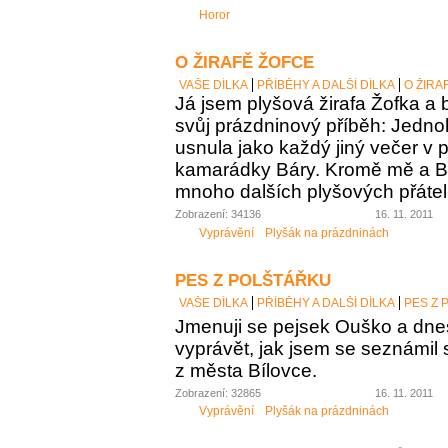
Horor
O ŽIRAFĚ ŽOFCE
VAŠE DÍLKA
PŘÍBĚHY A DALŠÍ DÍLKA
O ŽIRA
Já jsem plyšová žirafa Žofka a
svůj prázdninový příběh: Jedn
usnula jako každý jiný večer v p
kamarádky Báry. Kromě mě a Bár
mnoho dalších plyšových přátel
Zobrazení: 34136
16. 11. 2011
Vyprávění
Plyšák na prázdninách
PES Z POLŠTÁŘKU
VAŠE DÍLKA
PŘÍBĚHY A DALŠÍ DÍLKA
PES Z 
Jmenuji se pejsek Ouško a dn
vyprávět, jak jsem se seznámil 
z města Bílovce.
Zobrazení: 32865
16. 11. 2011
Vyprávění
Plyšák na prázdninách