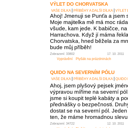
VÝLET DO CHORVATSKA
VAŠE DÍLKA
PŘÍBĚHY A DALŠÍ DÍLKA
VÝLET
Ahoj! Jmenuji se Punťa a jsem s
Moje majitelka mě má moc ráda
všude, kam jede. K babičce, na 
Harrachova. Když jí máma řekl
Chorvatska, hned běžela za mno
bude můj příběh!
Zobrazení: 33802
17. 10. 2011
Vyprávění
Plyšák na prázdninách
QUIDO NA SEVERNÍM PÓLU
VAŠE DÍLKA
PŘÍBĚHY A DALŠÍ DÍLKA
QUIDO 
Ahoj, jsem plyšový pejsek jmén
výpravou míříme na severní pól.
jsme si koupit teplé kabáty a p
přednášky o bezpečnosti. Druhý
dostat se na severní pól. Jeden
ten, že máme hromadnou slevu 
Zobrazení: 34722
12. 10. 2011