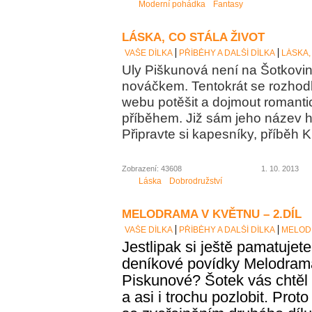
Moderní pohádka
Fantasy
LÁSKA, CO STÁLA ŽIVOT
VAŠE DÍLKA
PŘÍBĚHY A DALŠÍ DÍLKA
LÁSKA,
Uly Piškunová není na Šotkov
nováčkem. Tentokrát se rozhod
webu potěšit a dojmout romanti
příběhem. Již sám jeho název h
Připravte si kapesníky, příběh
Zobrazení: 43608
1. 10. 2013
Láska
Dobrodružství
MELODRAMA V KVĚTNU – 2.DÍL
VAŠE DÍLKA
PŘÍBĚHY A DALŠÍ DÍLKA
MELODR
Jestlipak si ještě pamatujete
deníkové povídky Melodrama
Piskunové? Šotek vás chtěl
a asi i
trochu
pozlobit. Proto