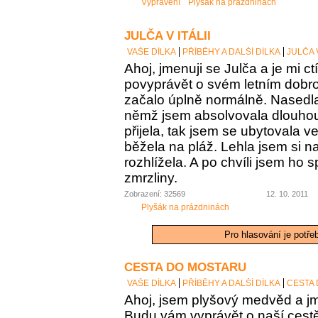
Vyprávění
Plyšák na prázdninách
JULČA V ITÁLII
VAŠE DÍLKA
PŘÍBĚHY A DALŠÍ DÍLKA
JULČA V
Ahoj, jmenuji se Julča a je mi c
povyprávět o svém letním dobro
začalo úplně normálně. Nasedla
němž jsem absolvovala dlouhou
přijela, tak jsem se ubytovala 
běžela na pláž. Lehla jsem si n
rozhlížela. A po chvíli jsem ho
zmrzliny.
Zobrazení: 32569
12. 10. 2011
Plyšák na prázdninách
Pro hlasování je potře
CESTA DO MOSTARU
VAŠE DÍLKA
PŘÍBĚHY A DALŠÍ DÍLKA
CESTA
Ahoj, jsem plyšový medvěd a jm
Budu vám vyprávět o naší cest