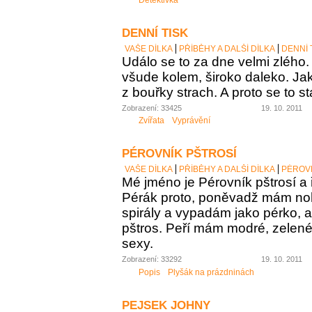
DENNÍ TISK
VAŠE DÍLKA
PŘÍBĚHY A DALŠÍ DÍLKA
DENNÍ 
Událo se to za dne velmi zlého.
všude kolem, široko daleko. Jak 
z bouřky strach. A proto se to st
Zobrazení: 33425
19. 10. 2011
Zvířata
Vyprávění
PÉROVNÍK PŠTROSÍ
VAŠE DÍLKA
PŘÍBĚHY A DALŠÍ DÍLKA
PÉROVN
Mé jméno je Pérovník pštrosí a ř
Pérák proto, poněvadž mám no
spirály a vypadám jako pérko, a
pštros. Peří mám modré, zelené,
sexy.
Zobrazení: 33292
19. 10. 2011
Popis
Plyšák na prázdninách
PEJSEK JOHNY