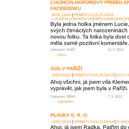
LUCINČIN HOROROVÝ PŘÍBĚH A
FACEBOOKU
VAŠE DÍLKA
PŘÍBĚHY A DALŠÍ DÍLKA
LUCINČIN HOROROVÝ PŘÍBĚH ANEB NEBEZP
Byla jedna holka jménem Lucie, 
svých čtrnáctých narozeninách
novou fotku. Ta fotka byla dost 
měla samé pozitivní komentáře. 
Zobrazení: 44403
21. 6. 2012
Horor
SOS V PAŘÍŽI
VAŠE DÍLKA
PŘÍBĚHY A DALŠÍ DÍLKA
SOS V 
Ahoj všichni, já jsem víla Kle
vyprávět, jak jsem byla v Paříži.
Zobrazení: 38942
7. 5. 2012
Vyprávění
PLAVKY S. R. O.
VAŠE DÍLKA
PŘÍBĚHY A DALŠÍ DÍLKA
PLAVKY 
Ahoj, já jsem Radka. Patřím do