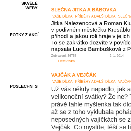
SKVĚLÉ
WEBY
SLEČNA JITKA A BÁBOVKA
VAŠE DÍLKA
PŘÍBĚHY A DALŠÍ DÍLKA
SLEČNA
Jitka Nalezencová a Roman Klub
v podivném městečku Kresáblov
FOTKY Z AKCÍ
přihodí a jakou roli hraje v jej
To se zakrátko dozvíte v povídc
napsala Lucie Bambušková z P
Zobrazení: 36758
2. 1. 2014
VIDEA
Detektivka
VAJČÁK A VEJČÁK
VAŠE DÍLKA
PŘÍBĚHY A DALŠÍ DÍLKA
VAJČÁK
POSLECHNI SI
Už vás někdy napadlo, jak as
velikonoční svátky? Že ne?
právě tahle myšlenka tak dlo
až se z toho vyklubala pohá
neposedných vajíčkách se za
Vejčák. Co myslíte, těší se t