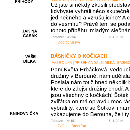
PŘÍHODY
Už jste si někdy zkusili představi
kdybyste vyhráli něco skutečně
jedinečného a vzrušujícího? A c
do vesmíru? Právě ten se podař
tohoto příběhu, mladým slečná
JAK NA
ČASÁK
Zobrazení: 35556
8. 4. 2014
Dobrodružství
BÁSNIČKY O KOČKÁCH
VAŠE
DÍLKA
VAŠE DÍLKA
PŘÍBĚHY A DALŠÍ DÍLKA
BÁSNI
Paní Květa Hrbáčková, vedoucí
družiny v Berouně, nám udělala
Poslala nám totiž hned několik 
HRY A
KVÍZY
které do zdejší družiny chodí. A
jsou všechny o kočkách! Šotek s
zvířátka on má opravdu moc rá
vybrali ty, které se Šotkovi i ná
vzkazujeme do Berouna, že i ty o
KNIHOVNIČKA
Zobrazení: 44151
8. 4. 2014
Zvířata
Básnička