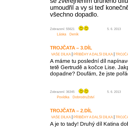
se zveřejněním druhého díl
umoudřil a vy si teď konečně
všechno dopadlo.
Zobrazení: 55621
5. 6. 2013
Láska
Deník
TROJČATA – 3.DÍL
VAŠE DÍLKA
PŘÍBĚHY A DALŠÍ DÍLKA
TROJČA
A máme tu poslední díl napínav
tetě Gertrudě a kočce Lise. Jak
dopadne? Doufám, že jste poř
Zobrazení: 36345
5. 6. 2013
Povídka
Dobrodružství
TROJČATA – 2.DÍL
VAŠE DÍLKA
PŘÍBĚHY A DALŠÍ DÍLKA
TROJČA
A
je to tady! Druhý díl Katina d