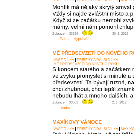
Montík má nějaký skrytý smysl p
Vždy si najde zvláštní místo a p
Když si ze začátku nemohl zvyk
mámy, velmi nám pomohl chlupa
Zobrazení: 33529
30. 1. 2012
Zvířata
Vyprávění
MÉ PŘEDSEVZETÍ DO NOVÉHO 
VAŠE DÍLKA
PŘÍBĚHY A DALŠÍ DÍLKA
MÉ PŘEDSEVZETÍ DO NOVÉHO ROKU
S koncem starého a začátkem
ve zvyku promyslet si minulé a 
předsevzetí. Ta bývají různá, n
chci zhubnout, chci lepší známky
nebudu lhát a mnoho dalších, al
Zobrazení: 33505
2. 1. 2012
Úvaha
MAXÍKOVY VÁNOCE
VAŠE DÍLKA
PŘÍBĚHY A DALŠÍ DÍLKA
MAXÍK