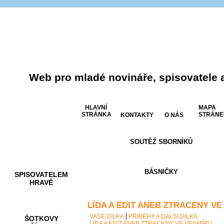
Web pro mladé novináře, spisovatele 
HLAVNÍ
MAPA
STRÁNKA
STRÁNE
KONTAKTY
O NÁS
SOUTĚŽ SBORNÍKŮ
AKCE A
SOUTĚŽE
BÁSNIČKY
SPISOVATELEM
HRAVĚ
LÍDA A EDIT ANEB ZTRACENY VE
VAŠE DÍLKA
PŘÍBĚHY A DALŠÍ DÍLKA
ŠOTKOVY
LÍDA A EDIT ANEB ZTRACENY VE VESMÍRU