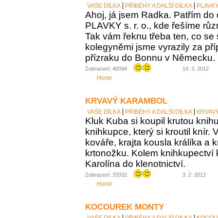
VAŠE DÍLKA
PŘÍBĚHY A DALŠÍ DÍLKA
PLAVKY 
Ahoj, já jsem Radka. Patřím do
PLAVKY s. r. o., kde řešíme růz
Tak vám řeknu třeba ten, co se st
kolegyněmi jsme vyrazily za p
přízraku do Bonnu v Německu.
Zobrazení: 46094
14. 3. 2012
Horor
KRVAVÝ KARAMBOL
VAŠE DÍLKA
PŘÍBĚHY A DALŠÍ DÍLKA
KRVAV
Kluk Kuba si koupil krutou knih
knihkupce, který si kroutil knír.
kováře, krajta kousla králíka a 
krtonožku. Kolem knihkupectví
Karolína do klenotnictví.
Zobrazení: 33332
3. 2. 2012
Horor
KOCOUREK MONTY
VAŠE DÍLKA
PŘÍBĚHY A DALŠÍ DÍLKA
KOCOU