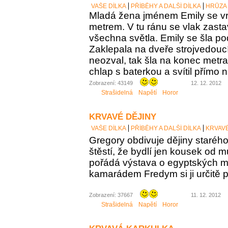
VAŠE DÍLKA
PŘÍBĚHY A DALŠÍ DÍLKA
HRŮZA
Mladá žena jménem Emily se v
metrem. V tu ránu se vlak zasta
všechna světla. Emily se šla pod
Zaklepala na dveře strojvedoucí
neozval, tak šla na konec metr
chlap s baterkou a svítil přímo n
Zobrazení: 43149
12. 12. 2012
Strašidelná
Napětí
Horor
KRVAVÉ DĚJINY
VAŠE DÍLKA
PŘÍBĚHY A DALŠÍ DÍLKA
KRVAVÉ
Gregory obdivuje dějiny staréh
štěstí, že bydlí jen kousek od 
pořádá výstava o egyptských 
kamarádem Fredym si ji určitě 
Zobrazení: 37667
11. 12. 2012
Strašidelná
Napětí
Horor