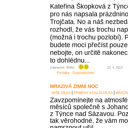
Kateřina Škopková z Týn
pro nás napsala prázdnin
Trojčata. No a náš nezbed
rozhodl, že vás trochu nap
(možná i trochu pozlobí). 
budete moci přečíst pouze 
nebojte, on určitě nakonec 
to dohlédnu...
Zobrazení: 35451
23. 4. 2013
Povídka
Dobrodružství
MRAZIVÁ ZIMNÍ NOC
VAŠE DÍLKA
PŘÍBĚHY A DALŠÍ DÍLKA
MRAZIV
Zavzpomínejte na atmosfé
měsíců společně s Johan
z Týnce nad Sázavou. Pozor,
tak věrohodné, že vám m
namrznout uši!