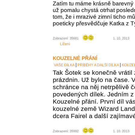
Zatím tu máme krásně barevný 
už pomalu chystá otrhat posledn
tom, že i mrazivé zimní ticho m
poeticky přesvědčuje Katka z 
Zobrazení: 35681
1. 10. 2013
Líčení
KOUZELNÉ PŘÁNÍ
VAŠE DÍLKA
PŘÍBĚHY A DALŠÍ DÍLKA
KOUZE
Tak Šotek se konečně vrátil
prázdnin. Už bylo na čase. 
schránce na něj netrpělivě č
povedených dílek. Jedním z
Kouzelné přání. První díl v
kouzelné země Wizard Land,
dcera Fairel a další zajímav
Zobrazení: 35992
1. 10. 2013