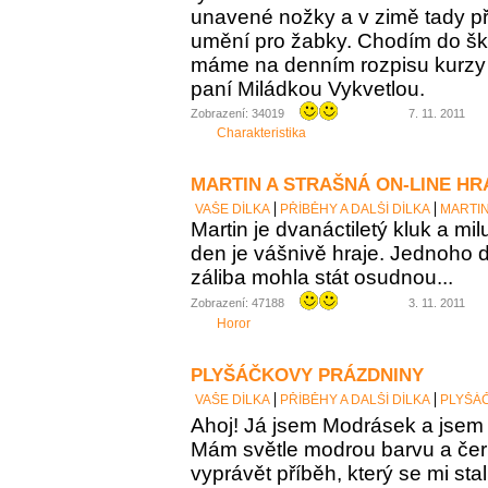
unavené nožky a v zimě tady p
umění pro žabky. Chodím do šk
máme na denním rozpisu kurzy k
paní Miládkou Vykvetlou.
Zobrazení: 34019
7. 11. 2011
Charakteristika
MARTIN A STRAŠNÁ ON-LINE HR
VAŠE DÍLKA
PŘÍBĚHY A DALŠÍ DÍLKA
MARTIN
Martin je dvanáctiletý kluk a mil
den je vášnivě hraje. Jednoho 
záliba mohla stát osudnou...
Zobrazení: 47188
3. 11. 2011
Horor
PLYŠÁČKOVY PRÁZDNINY
VAŠE DÍLKA
PŘÍBĚHY A DALŠÍ DÍLKA
PLYŠÁ
Ahoj! Já jsem Modrásek a jsem 
Mám světle modrou barvu a če
vyprávět příběh, který se mi stal