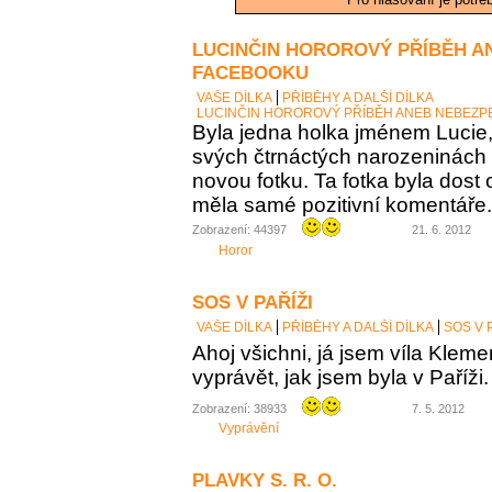
LUCINČIN HOROROVÝ PŘÍBĚH A
FACEBOOKU
VAŠE DÍLKA
PŘÍBĚHY A DALŠÍ DÍLKA
LUCINČIN HOROROVÝ PŘÍBĚH ANEB NEBEZP
Byla jedna holka jménem Lucie, 
svých čtrnáctých narozeninách
novou fotku. Ta fotka byla dost 
měla samé pozitivní komentáře. 
Zobrazení: 44397
21. 6. 2012
Horor
SOS V PAŘÍŽI
VAŠE DÍLKA
PŘÍBĚHY A DALŠÍ DÍLKA
SOS V 
Ahoj všichni, já jsem víla Kle
vyprávět, jak jsem byla v Paříži.
Zobrazení: 38933
7. 5. 2012
Vyprávění
PLAVKY S. R. O.