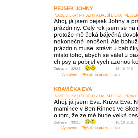
PEJSEK JOHNY
VAŠE DÍLKA
PŘÍBĚHY A DALŠÍ DÍLKA
PEJSE
Ahoj, já jsem pejsek Johny a pr
prázdniny. Celý rok jsem se na 
protože mě čeká báječná dovo
nekonečné lenošení. Ale bohuž
prázdnin musel strávit u babičk
místo toho, abych se válel u b
chipsy a popíjel vychlazenou ko
Zobrazení: 32887
18. 10. 2011
Vyprávění
Plyšák na prázdninách
KRAVIČKA EVA
VAŠE DÍLKA
PŘÍBĚHY A DALŠÍ DÍLKA
KRAVIČ
Ahoj, já jsem Eva. Kráva Eva. N
mamince v Ben Rinnes ve Skot
o tom, že ze mě bude velká ces
Zobrazení: 33213
18. 10. 2011
Vyprávění
Plyšák na prázdninách