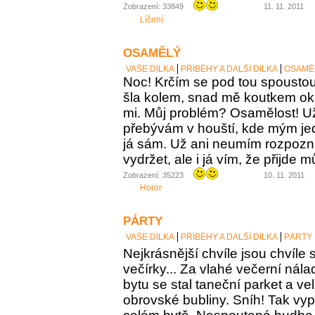
Zobrazení: 33849
11. 11. 2011
Líčení
OSAMĚLÝ
VAŠE DÍLKA
PŘÍBĚHY A DALŠÍ DÍLKA
OSAMĚ
Noc! Krčím se pod tou spoustou
šla kolem, snad mě koutkem ok
mi. Můj problém? Osamělost! Už
přebývám v houští, kde mým je
já sám. Už ani neumím rozpozna
vydržet, ale i já vím, že přijde 
Zobrazení: 35223
10. 11. 2011
Horor
PÁRTY
VAŠE DÍLKA
PŘÍBĚHY A DALŠÍ DÍLKA
PÁRTY
Nejkrásnější chvíle jsou chvíle s
večírky... Za vlahé večerní nálad
bytu se stal taneční parket a ve
obrovské bubliny. Sníh! Tak vypa