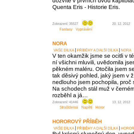
dozvíte v prvních dvou kapitolá
Quenta Eris - Historie Eris.
Zobrazení: 35527
20. 12. 2012
Fantasy
Vyprávění
NORA
VAŠE DÍLKA
PŘÍBĚHY A DALŠÍ DÍLKA
NORA
V ten okamžik jsme se ocitli v té
ní všichni mluvili, uvědomila jse
pěkném maléru. Otočila jsem se
tak děsivý pohled, jaký jsem v ž
nedlouho jsem pochopila, proč s
Na schodech stál muž v černém
rozběhl a já…
Zobrazení: 41446
13. 12. 2012
Strašidelná
Napětí
Horor
HOROROVÝ PŘÍBĚH
VAŠE DÍLKA
PŘÍBĚHY A DALŠÍ DÍLKA
HOROR
Byl krásný slunečný den, vypada