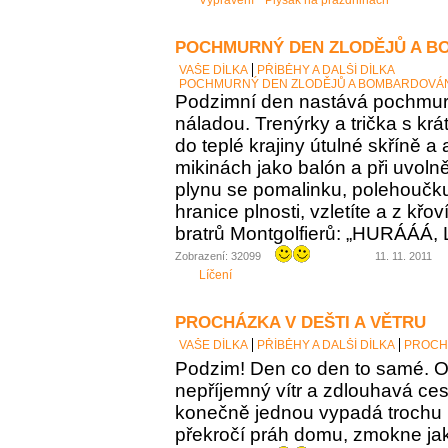
Vyprávění
Plyšák na prázdninách
POCHMURNÝ DEN ZLODĚJŮ A B
VAŠE DÍLKA
PŘÍBĚHY A DALŠÍ DÍLKA
POCHMURNÝ DEN ZLODĚJŮ A BOMBARDOVÁ
Podzimní den nastává pochmu
náladou. Trenýrky a trička s kr
do teplé krajiny útulné skříně a 
mikinách jako balón a při uvoln
plynu se pomalinku, polehoučku 
hranice plnosti, vzletíte a z křo
bratrů Montgolfierů: „HURÁÁÁ, 
Zobrazení: 32099
11. 11. 2011
Líčení
PROCHÁZKA V DEŠTI A VĚTRU
VAŠE DÍLKA
PŘÍBĚHY A DALŠÍ DÍLKA
PROCHÁ
Podzim! Den co den to samé. O
nepříjemný vítr a zdlouhavá ces
konečně jednou vypadá trochu 
překročí práh domu, zmokne jak