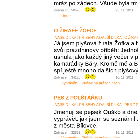
mráz po zádech. Všude byla tm
Zobrazení: 50570
25. 11. 2011
Horor
O ŽIRAFĚ ŽOFCE
VAŠE DÍLKA
PŘÍBĚHY A DALŠÍ DÍLKA
O ŽIRA
Já jsem plyšová žirafa Žofka a
svůj prázdninový příběh: Jedn
usnula jako každý jiný večer v p
kamarádky Báry. Kromě mě a Bá
spí ještě mnoho dalších plyšový
Zobrazení: 34123
16. 11. 2011
Vyprávění
Plyšák na prázdninách
PES Z POLŠTÁŘKU
VAŠE DÍLKA
PŘÍBĚHY A DALŠÍ DÍLKA
PES Z 
Jmenuji se pejsek Ouško a dn
vyprávět, jak jsem se seznámil 
z města Bílovce.
Zobrazení: 32859
16. 11. 2011