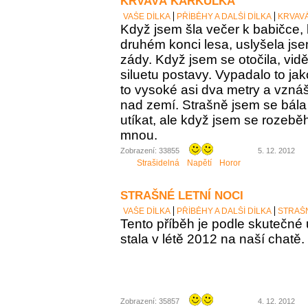
KRVAVÁ KARKULKA
VAŠE DÍLKA
PŘÍBĚHY A DALŠÍ DÍLKA
KRVAV
Když jsem šla večer k babičce, 
druhém konci lesa, uslyšela j
zády. Když jsem se otočila, vid
siluetu postavy. Vypadalo to ja
to vysoké asi dva metry a vzná
nad zemí. Strašně jsem se bála 
utíkat, ale když jsem se rozeběh
mnou.
Zobrazení: 33855
5. 12. 2012
Strašidelná
Napětí
Horor
STRAŠNÉ LETNÍ NOCI
VAŠE DÍLKA
PŘÍBĚHY A DALŠÍ DÍLKA
STRAŠN
Tento příběh je podle skutečné u
stala v létě 2012 na naší chatě.
Zobrazení: 35857
4. 12. 2012