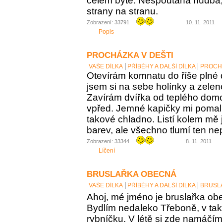
celém bytě. Nespoutaná hudba,
strany na stranu.
Zobrazení: 33791
10. 11. 2011
Popis
PROCHÁZKA V DEŠTI
VAŠE DÍLKA
PŘÍBĚHY A DALŠÍ DÍLKA
PROCHÁ
Otevírám komnatu do říše plné 
jsem si na sebe holínky a zelen
Zavírám dvířka od teplého domo
vpřed. Jemné kapičky mi pomalu
takové chladno. Listí kolem mě 
barev, ale všechno tlumí ten nep
Zobrazení: 33344
8. 11. 2011
Líčení
BRUSLAŘKA OBECNÁ
VAŠE DÍLKA
PŘÍBĚHY A DALŠÍ DÍLKA
BRUSL
Ahoj, mé jméno je bruslařka obe
Bydlím nedaleko Třeboně, v t
rybníčku. V létě si zde namáčí