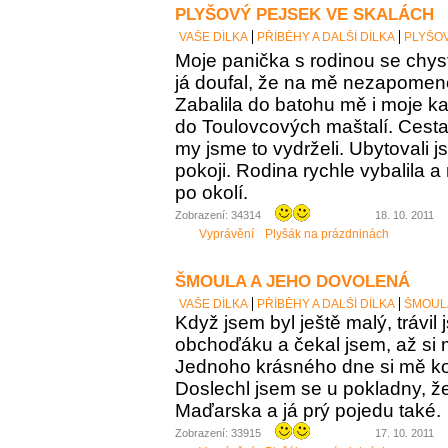
PLYŠOVÝ PEJSEK VE SKALÁCH
VAŠE DÍLKA
PŘÍBĚHY A DALŠÍ DÍLKA
PLYŠOV
Moje panička s rodinou se chys
já doufal, že na mě nezapome
Zabalila do batohu mě i moje k
do Toulovcových maštalí. Cesta 
my jsme to vydrželi. Ubytovali 
pokoji. Rodina rychle vybalila a
po okolí.
Zobrazení: 34314
18. 10. 2011
Vyprávění
Plyšák na prázdninách
ŠMOULA A JEHO DOVOLENÁ
VAŠE DÍLKA
PŘÍBĚHY A DALŠÍ DÍLKA
ŠMOUL
Když jsem byl ještě malý, trávil
obchoďáku a čekal jsem, až si
Jednoho krásného dne si mě kou
Doslechl jsem se u pokladny, ž
Maďarska a já prý pojedu také.
Zobrazení: 33915
17. 10. 2011