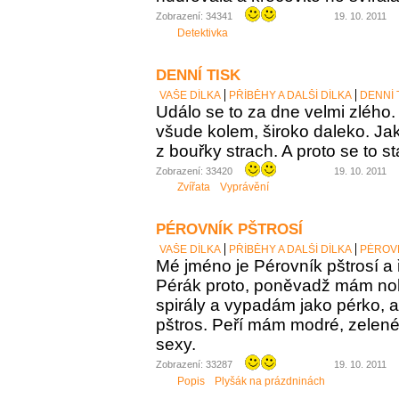
Zobrazení: 34341
19. 10. 2011
Detektivka
DENNÍ TISK
VAŠE DÍLKA
PŘÍBĚHY A DALŠÍ DÍLKA
DENNÍ 
Událo se to za dne velmi zlého.
všude kolem, široko daleko. Jak 
z bouřky strach. A proto se to st
Zobrazení: 33420
19. 10. 2011
Zvířata
Vyprávění
PÉROVNÍK PŠTROSÍ
VAŠE DÍLKA
PŘÍBĚHY A DALŠÍ DÍLKA
PÉROVN
Mé jméno je Pérovník pštrosí a ř
Pérák proto, poněvadž mám no
spirály a vypadám jako pérko, a
pštros. Peří mám modré, zelené,
sexy.
Zobrazení: 33287
19. 10. 2011
Popis
Plyšák na prázdninách