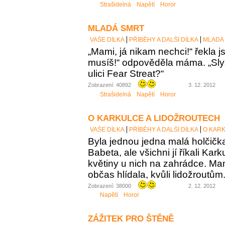
Strašidelná
Napětí
Horor
MLADÁ SMRT
VAŠE DÍLKA
PŘÍBĚHY A DALŠÍ DÍLKA
MLADÁ
„Mami, já nikam nechci!“ řekla j
musíš!“ odpověděla máma. „Slyše
ulici Fear Streat?“
Zobrazení: 40892
3. 12. 2012
Strašidelná
Napětí
Horor
O KARKULCE A LIDOŽROUTECH
VAŠE DÍLKA
PŘÍBĚHY A DALŠÍ DÍLKA
O KAR
Byla jednou jedna malá holčičk
Babeta, ale všichni jí říkali Kar
květiny u nich na zahrádce. Mam
občas hlídala, kvůli lidožroutům
Zobrazení: 38000
2. 12. 2012
Napětí
Horor
ZÁŽITEK PRO ŠTĚNĚ