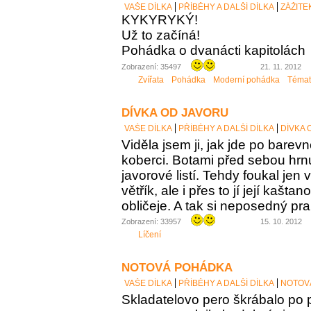
VAŠE DÍLKA
PŘÍBĚHY A DALŠÍ DÍLKA
ZÁŽITE
KYKYRYKÝ!
Už to začíná!
Pohádka o dvanácti kapitolách
Zobrazení: 35497
21. 11. 2012
Zvířata
Pohádka
Moderní pohádka
Témat
DÍVKA OD JAVORU
VAŠE DÍLKA
PŘÍBĚHY A DALŠÍ DÍLKA
DÍVKA 
Viděla jsem ji, jak jde po bar
koberci. Botami před sebou hr
javorové listí. Tehdy foukal jen
větřík, ale i přes to jí její kaš
obličeje. A tak si neposedný pr
Zobrazení: 33957
15. 10. 2012
Líčení
NOTOVÁ POHÁDKA
VAŠE DÍLKA
PŘÍBĚHY A DALŠÍ DÍLKA
NOTOV
Skladatelovo pero škrábalo po 