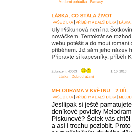
Moderní pohádka
Fantasy
LÁSKA, CO STÁLA ŽIVOT
VAŠE DÍLKA
PŘÍBĚHY A DALŠÍ DÍLKA
LÁSKA,
Uly Piškunová není na Šotkov
nováčkem. Tentokrát se rozhod
webu potěšit a dojmout romanti
příběhem. Již sám jeho název h
Připravte si kapesníky, příběh
Zobrazení: 43603
1. 10. 2013
Láska
Dobrodružství
MELODRAMA V KVĚTNU – 2.DÍL
VAŠE DÍLKA
PŘÍBĚHY A DALŠÍ DÍLKA
MELODR
Jestlipak si ještě pamatujete
deníkové povídky Melodrama
Piskunové? Šotek vás chtěl
a asi i
trochu
pozlobit. Proto