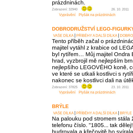
prázdninách.
Zobrazení: 32940
26. 10. 2011
Vyprávění
Plyšák na prázdninách
DOBRODRUŽSTVÍ LEGO-FIGURK
VAŠE DÍLKA
PŘÍBĚHY A DALŠÍ DÍLKA
DOBRO
Tento příběh začal o prázdniná
majitel vytáhl z krabice od LEG
byl rytířem… Můj majitel Ondra 
hrad, vyzbrojil mě nejlepším br
nejlepšího LEGOVÉHO koně, co m
ve které se utkali kostlivci s rytí
nakonec se kostlivci dali na útě
Zobrazení: 37825
23. 10. 2011
Vyprávění
Plyšák na prázdninách
BRÝLE
VAŠE DÍLKA
PŘÍBĚHY A DALŠÍ DÍLKA
BRÝLE
Na palouku pod stromem stála 
telefonu číslo. "1805... tak dělej
hudrovala a křečovitě ho svírala