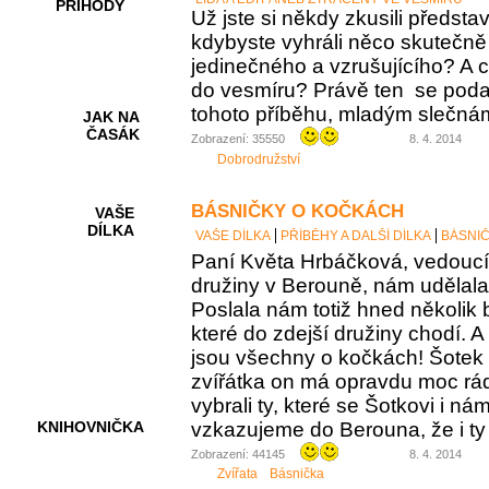
PŘÍHODY
Už jste si někdy zkusili představi
kdybyste vyhráli něco skutečně
jedinečného a vzrušujícího? A c
do vesmíru? Právě ten se podař
tohoto příběhu, mladým slečná
JAK NA
ČASÁK
Zobrazení: 35550
8. 4. 2014
Dobrodružství
BÁSNIČKY O KOČKÁCH
VAŠE
DÍLKA
VAŠE DÍLKA
PŘÍBĚHY A DALŠÍ DÍLKA
BÁSNI
Paní Květa Hrbáčková, vedoucí
družiny v Berouně, nám udělala
Poslala nám totiž hned několik 
HRY A
KVÍZY
které do zdejší družiny chodí. A
jsou všechny o kočkách! Šotek s
zvířátka on má opravdu moc rá
vybrali ty, které se Šotkovi i ná
vzkazujeme do Berouna, že i ty o
KNIHOVNIČKA
Zobrazení: 44145
8. 4. 2014
Zvířata
Básnička