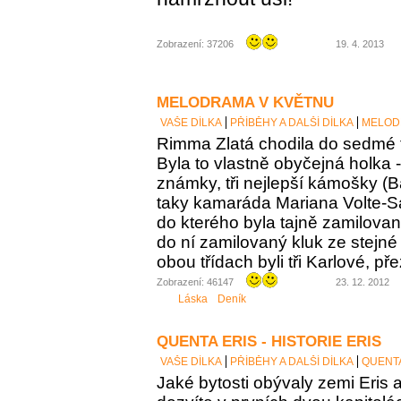
Zobrazení: 37206
19. 4. 2013
MELODRAMA V KVĚTNU
VAŠE DÍLKA
PŘÍBĚHY A DALŠÍ DÍLKA
MELOD
Rimma Zlatá chodila do sedmé t
Byla to vlastně obyčejná holka 
známky, tři nejlepší kámošky (B
taky kamaráda Mariana Volte-San
do kterého byla tajně zamilovaná
do ní zamilovaný kluk ze stejné 
obou třídach byli tři Karlové, p
Zobrazení: 46147
23. 12. 2012
Láska
Deník
QUENTA ERIS - HISTORIE ERIS
VAŠE DÍLKA
PŘÍBĚHY A DALŠÍ DÍLKA
QUENTA
Jaké bytosti obývaly zemi Eris a