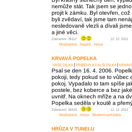
nemůže stát. Tak jsem se jednou
projit k zámku. Byl otevřen, což
byli zvědaví, tak jsme tam nen
nesledovaně vlezli a dívali jsm
a jiné věci.
Zobrazení: 36112
12. 12. 2012
Strašidelná
Napětí
Horor
KRVAVÁ POPELKA
VAŠE DÍLKA
PŘÍBĚHY A DALŠÍ DÍLKA
KRVAV
Psal se den 16. 4. 2006. Popel
pokoji, tedy pokud se to vůbec
pokoj. Vypadalo to tam spíše j
postele, bez koberce a bez jak
uvnitř. Na oknech mříže a na d
Popelka seděla v koutě a přemý
Zobrazení: 36419
12. 12. 2012
Strašidelná
Horor
Moderní pohádka
HRŮZA V TUNELU