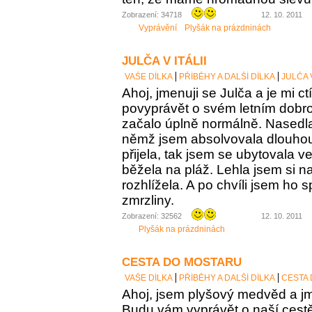
Zobrazení: 34718
12. 10. 2011
Vyprávění
Plyšák na prázdninách
JULČA V ITÁLII
VAŠE DÍLKA
PŘÍBĚHY A DALŠÍ DÍLKA
JULČA V
Ahoj, jmenuji se Julča a je mi c
povyprávět o svém letním dobro
začalo úplně normálně. Nasedla
němž jsem absolvovala dlouhou
přijela, tak jsem se ubytovala 
běžela na pláž. Lehla jsem si n
rozhlížela. A po chvíli jsem ho
zmrzliny.
Zobrazení: 32562
12. 10. 2011
Plyšák na prázdninách
CESTA DO MOSTARU
VAŠE DÍLKA
PŘÍBĚHY A DALŠÍ DÍLKA
CESTA
Ahoj, jsem plyšový medvěd a jm
Budu vám vyprávět o naší cest