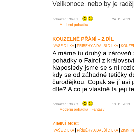
Velikonoce, nebo by je raději
Zobrazení: 36931
24. 11. 2013
Moderní pohádka
KOUZELNÉ PŘÁNÍ - 2.DÍL
VAŠE DÍLKA
PŘÍBĚHY A DALŠÍ DÍLKA
KOUZEL
A máme tu druhý a zároveň 
pohádky o Fairel z královstv
Naposledy jsme se s ní rozlo
kdy se od záhadné tetičky d
čarodějkou. Copak se jí asi 
díle? A co je vlastně ta její t
Zobrazení: 38603
13. 11. 2013
Moderní pohádka
Fantasy
ZIMNÍ NOC
VAŠE DÍLKA
PŘÍBĚHY A DALŠÍ DÍLKA
ZIMNÍ 