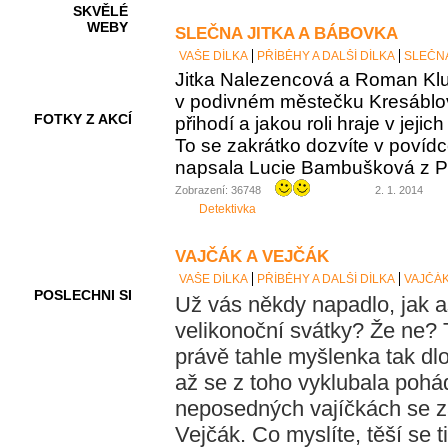
SKVĚLÉ
WEBY
SLEČNA JITKA A BÁBOVKA
VAŠE DÍLKA
PŘÍBĚHY A DALŠÍ DÍLKA
SLEČNA
Jitka Nalezencová a Roman Klub
v podivném městečku Kresáblov
FOTKY Z AKCÍ
přihodí a jakou roli hraje v jej
To se zakrátko dozvíte v povídc
napsala Lucie Bambušková z P
Zobrazení: 36748
2. 1. 2014
VIDEA
Detektivka
VAJČÁK A VEJČÁK
VAŠE DÍLKA
PŘÍBĚHY A DALŠÍ DÍLKA
VAJČÁK
POSLECHNI SI
Už vás někdy napadlo, jak as
velikonoční svátky? Že ne?
právě tahle myšlenka tak dlo
až se z toho vyklubala pohá
neposedných vajíčkách se za
Vejčák. Co myslíte, těší se t