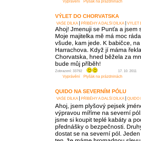
Vyprávění
Plyšák na prázdninách
VÝLET DO CHORVATSKA
VAŠE DÍLKA
PŘÍBĚHY A DALŠÍ DÍLKA
VÝLET
Ahoj! Jmenuji se Punťa a jsem s
Moje majitelka mě má moc ráda
všude, kam jede. K babičce, na 
Harrachova. Když jí máma řekl
Chorvatska, hned běžela za mno
bude můj příběh!
Zobrazení: 33792
17. 10. 2011
Vyprávění
Plyšák na prázdninách
QUIDO NA SEVERNÍM PÓLU
VAŠE DÍLKA
PŘÍBĚHY A DALŠÍ DÍLKA
QUIDO 
Ahoj, jsem plyšový pejsek jmén
výpravou míříme na severní pól.
jsme si koupit teplé kabáty a p
přednášky o bezpečnosti. Druhý
dostat se na severní pól. Jeden
ten, že máme hromadnou slevu 