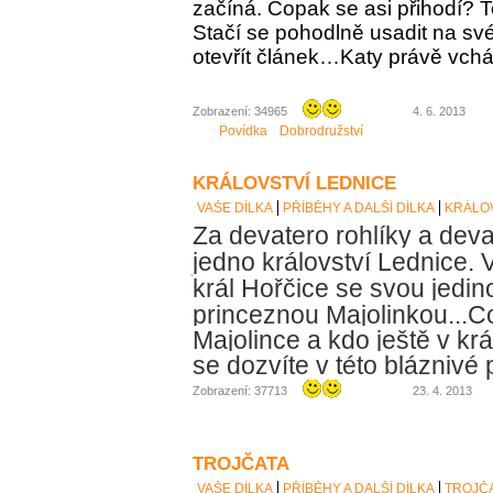
začíná. Copak se asi přihodí? To
Stačí se pohodlně usadit na své
otevřít článek…Katy právě vch
Zobrazení: 34965
4. 6. 2013
Povídka
Dobrodružství
KRÁLOVSTVÍ LEDNICE
VAŠE DÍLKA
PŘÍBĚHY A DALŠÍ DÍLKA
KRÁLOV
Za devatero rohlíky a deva
jedno království Lednice. V
král Hořčice se svou jedin
princeznou Majolinkou...
Co
Majolince a kdo ještě v krá
se dozvíte v této bláznivé
Zobrazení: 37713
23. 4. 2013
TROJČATA
VAŠE DÍLKA
PŘÍBĚHY A DALŠÍ DÍLKA
TROJČ