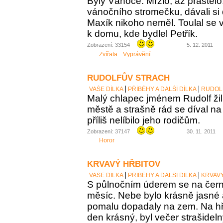
Byly Vánoce. Mrzlo, až praštělo
vánočního stromečku, dávali si 
Maxík nikoho neměl. Toulal se v
k domu, kde bydlel Petřík.
Zobrazení: 33154
5. 12. 2011
Zvířata
Vyprávění
RUDOLFŮV STRACH
VAŠE DÍLKA
PŘÍBĚHY A DALŠÍ DÍLKA
RUDOL
Malý chlapec jménem Rudolf ži
městě a strašně rád se díval na t
příliš nelíbilo jeho rodičům.
Zobrazení: 37147
30. 11. 2011
Horor
KRVAVÝ HŘBITOV
VAŠE DÍLKA
PŘÍBĚHY A DALŠÍ DÍLKA
KRVAV
S půlnočním úderem se na čer
měsíc. Nebe bylo krásně jasné a
pomalu dopadaly na zem. Na hřb
den krásný, byl večer strašidel