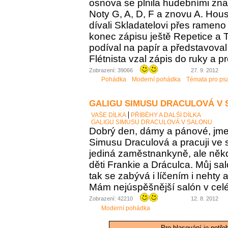
osnova se plnila hudebními zna
Noty G, A, D, F a znovu A. Housl
dívali Skladatelovi přes rameno 
konec zápisu ještě Repetice a T
podíval na papír a představoval 
Flétnista vzal zápis do ruky a pro
Zobrazení: 39066
27. 9. 2012
Pohádka
Moderní pohádka
Témata pro ps
GALIGU SIMUSU DRACULOVÁ V
VAŠE DÍLKA
PŘÍBĚHY A DALŠÍ DÍLKA
GALIGU SIMUSU DRACULOVÁ V SALONU
Dobrý den, dámy a pánové, jme
Simusu Draculová a pracuji ve 
jediná zaměstnankyně, ale něk
děti Frankie a Dráculca. Můj sa
tak se zabývá i líčením i nehty 
Mám nejúspěšnější salón v c
Zobrazení: 42210
12. 8. 2012
Moderní pohádka
Pro hlasování je potře