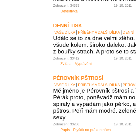
Zobrazení: 34333
19. 10. 2011
Detektivka
DENNÍ TISK
VAŠE DÍLKA
PŘÍBĚHY A DALŠÍ DÍLKA
DENNÍ 
Událo se to za dne velmi zlého.
všude kolem, široko daleko. Jak 
z bouřky strach. A proto se to st
Zobrazení: 33412
19. 10. 2011
Zvířata
Vyprávění
PÉROVNÍK PŠTROSÍ
VAŠE DÍLKA
PŘÍBĚHY A DALŠÍ DÍLKA
PÉROVN
Mé jméno je Pérovník pštrosí a ř
Pérák proto, poněvadž mám no
spirály a vypadám jako pérko, a
pštros. Peří mám modré, zelené,
sexy.
Zobrazení: 33280
19. 10. 2011
Popis
Plyšák na prázdninách