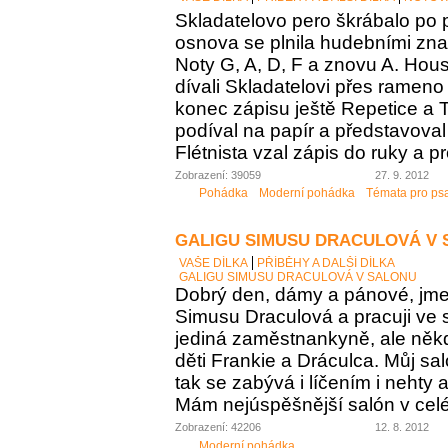
Skladatelovo pero škrábalo po 
osnova se plnila hudebními zna
Noty G, A, D, F a znovu A. Housl
dívali Skladatelovi přes rameno 
konec zápisu ještě Repetice a T
podíval na papír a představoval 
Flétnista vzal zápis do ruky a pro
Zobrazení: 39059
27. 9. 2012
Pohádka
Moderní pohádka
Témata pro ps
GALIGU SIMUSU DRACULOVÁ V
VAŠE DÍLKA
PŘÍBĚHY A DALŠÍ DÍLKA
GALIGU SIMUSU DRACULOVÁ V SALONU
Dobrý den, dámy a pánové, jme
Simusu Draculová a pracuji ve 
jediná zaměstnankyně, ale něk
děti Frankie a Dráculca. Můj sa
tak se zabývá i líčením i nehty 
Mám nejúspěšnější salón v c
Zobrazení: 42206
12. 8. 2012
Moderní pohádka