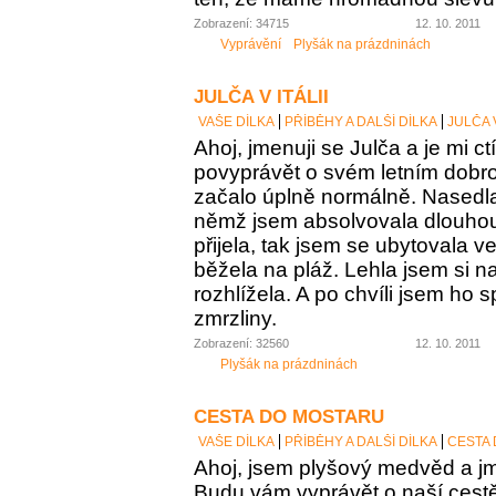
Zobrazení: 34715
12. 10. 2011
Vyprávění
Plyšák na prázdninách
JULČA V ITÁLII
VAŠE DÍLKA
PŘÍBĚHY A DALŠÍ DÍLKA
JULČA V
Ahoj, jmenuji se Julča a je mi c
povyprávět o svém letním dobro
začalo úplně normálně. Nasedla
němž jsem absolvovala dlouhou
přijela, tak jsem se ubytovala 
běžela na pláž. Lehla jsem si n
rozhlížela. A po chvíli jsem ho
zmrzliny.
Zobrazení: 32560
12. 10. 2011
Plyšák na prázdninách
CESTA DO MOSTARU
VAŠE DÍLKA
PŘÍBĚHY A DALŠÍ DÍLKA
CESTA
Ahoj, jsem plyšový medvěd a jm
Budu vám vyprávět o naší cest