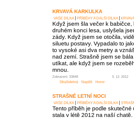
KRVAVÁ KARKULKA
VAŠE DÍLKA
PŘÍBĚHY A DALŠÍ DÍLKA
KRVAV
Když jsem šla večer k babičce, 
druhém konci lesa, uslyšela j
zády. Když jsem se otočila, vid
siluetu postavy. Vypadalo to ja
to vysoké asi dva metry a vzná
nad zemí. Strašně jsem se bála 
utíkat, ale když jsem se rozeběh
mnou.
Zobrazení: 33848
5. 12. 2012
Strašidelná
Napětí
Horor
STRAŠNÉ LETNÍ NOCI
VAŠE DÍLKA
PŘÍBĚHY A DALŠÍ DÍLKA
STRAŠN
Tento příběh je podle skutečné u
stala v létě 2012 na naší chatě.