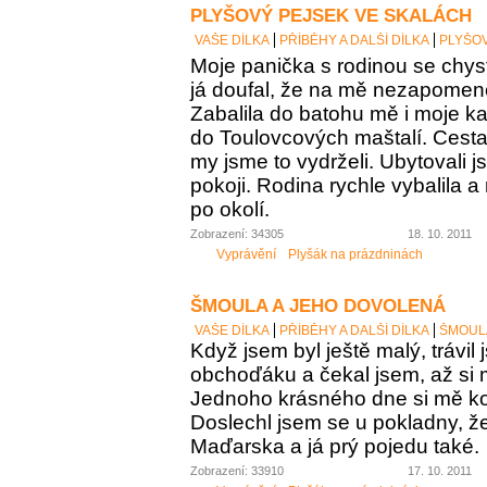
PLYŠOVÝ PEJSEK VE SKALÁCH
VAŠE DÍLKA
PŘÍBĚHY A DALŠÍ DÍLKA
PLYŠOV
Moje panička s rodinou se chys
já doufal, že na mě nezapome
Zabalila do batohu mě i moje k
do Toulovcových maštalí. Cesta 
my jsme to vydrželi. Ubytovali 
pokoji. Rodina rychle vybalila a
po okolí.
Zobrazení: 34305
18. 10. 2011
Vyprávění
Plyšák na prázdninách
ŠMOULA A JEHO DOVOLENÁ
VAŠE DÍLKA
PŘÍBĚHY A DALŠÍ DÍLKA
ŠMOUL
Když jsem byl ještě malý, trávil
obchoďáku a čekal jsem, až si
Jednoho krásného dne si mě kou
Doslechl jsem se u pokladny, ž
Maďarska a já prý pojedu také.
Zobrazení: 33910
17. 10. 2011