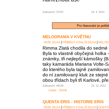
Zobrazení: 37197
19. 4. 2013
Pro hlasování je potře
MELODRAMA V KVĚTNU
VAŠE DÍLKA
PŘÍBĚHY A DALŠÍ DÍLKA
MELOD
Rimma Zlatá chodila do sedmé t
Byla to vlastně obyčejná holka 
známky, tři nejlepší kámošky (B
taky kamaráda Mariana Volte-San
do kterého byla tajně zamilovaná
do ní zamilovaný kluk ze stejné 
obou třídach byli tři Karlové, p
Zobrazení: 46140
23. 12. 2012
Láska
Deník
QUENTA ERIS - HISTORIE ERIS
VAŠE DÍLKA
PŘÍBĚHY A DALŠÍ DÍLKA
QUENTA