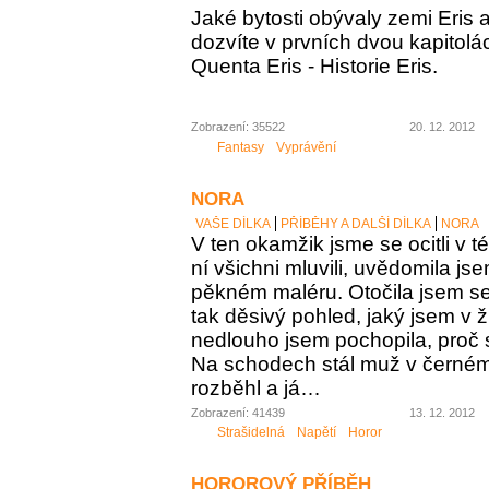
Jaké bytosti obývaly zemi Eris a
dozvíte v prvních dvou kapitolá
Quenta Eris - Historie Eris.
Zobrazení: 35522
20. 12. 2012
Fantasy
Vyprávění
NORA
VAŠE DÍLKA
PŘÍBĚHY A DALŠÍ DÍLKA
NORA
V ten okamžik jsme se ocitli v té
ní všichni mluvili, uvědomila jse
pěkném maléru. Otočila jsem se
tak děsivý pohled, jaký jsem v ž
nedlouho jsem pochopila, proč s
Na schodech stál muž v černém
rozběhl a já…
Zobrazení: 41439
13. 12. 2012
Strašidelná
Napětí
Horor
HOROROVÝ PŘÍBĚH