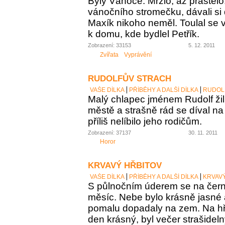
Byly Vánoce. Mrzlo, až praštělo
vánočního stromečku, dávali si 
Maxík nikoho neměl. Toulal se v
k domu, kde bydlel Petřík.
Zobrazení: 33153
5. 12. 2011
Zvířata
Vyprávění
RUDOLFŮV STRACH
VAŠE DÍLKA
PŘÍBĚHY A DALŠÍ DÍLKA
RUDOL
Malý chlapec jménem Rudolf ži
městě a strašně rád se díval na t
příliš nelíbilo jeho rodičům.
Zobrazení: 37137
30. 11. 2011
Horor
KRVAVÝ HŘBITOV
VAŠE DÍLKA
PŘÍBĚHY A DALŠÍ DÍLKA
KRVAV
S půlnočním úderem se na čer
měsíc. Nebe bylo krásně jasné a
pomalu dopadaly na zem. Na hřb
den krásný, byl večer strašidel