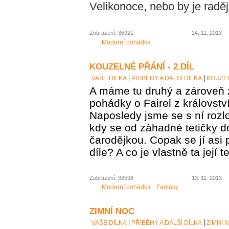
Velikonoce, nebo by je raději
Zobrazení: 36921
24. 11. 2013
Moderní pohádka
KOUZELNÉ PŘÁNÍ - 2.DÍL
VAŠE DÍLKA
PŘÍBĚHY A DALŠÍ DÍLKA
KOUZEL
A máme tu druhý a zároveň 
pohádky o Fairel z královstv
Naposledy jsme se s ní rozlo
kdy se od záhadné tetičky d
čarodějkou. Copak se jí asi 
díle? A co je vlastně ta její t
Zobrazení: 38598
13. 11. 2013
Moderní pohádka
Fantasy
ZIMNÍ NOC
VAŠE DÍLKA
PŘÍBĚHY A DALŠÍ DÍLKA
ZIMNÍ 