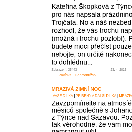
Kateřina Škopková z Týn
pro nás napsala prázdnin
Trojčata. No a náš nezbed
rozhodl, že vás trochu nap
(možná i trochu pozlobí). 
budete moci přečíst pouze 
nebojte, on určitě nakonec 
to dohlédnu...
Zobrazení: 35443
23. 4. 2013
Povídka
Dobrodružství
MRAZIVÁ ZIMNÍ NOC
VAŠE DÍLKA
PŘÍBĚHY A DALŠÍ DÍLKA
MRAZIV
Zavzpomínejte na atmosfé
měsíců společně s Johan
z Týnce nad Sázavou. Pozor,
tak věrohodné, že vám m
namrznout uši!