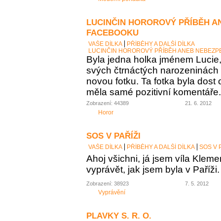
LUCINČIN HOROROVÝ PŘÍBĚH A
FACEBOOKU
VAŠE DÍLKA
PŘÍBĚHY A DALŠÍ DÍLKA
LUCINČIN HOROROVÝ PŘÍBĚH ANEB NEBEZP
Byla jedna holka jménem Lucie, 
svých čtrnáctých narozeninách
novou fotku. Ta fotka byla dost 
měla samé pozitivní komentáře. 
Zobrazení: 44389
21. 6. 2012
Horor
SOS V PAŘÍŽI
VAŠE DÍLKA
PŘÍBĚHY A DALŠÍ DÍLKA
SOS V 
Ahoj všichni, já jsem víla Kle
vyprávět, jak jsem byla v Paříži.
Zobrazení: 38923
7. 5. 2012
Vyprávění
PLAVKY S. R. O.