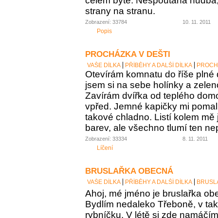
celém bytě. Nespoutaná hudba,
strany na stranu.
Zobrazení: 33784
10. 11. 2011
Popis
PROCHÁZKA V DEŠTI
VAŠE DÍLKA
PŘÍBĚHY A DALŠÍ DÍLKA
PROCHÁ
Otevírám komnatu do říše plné 
jsem si na sebe holínky a zelen
Zavírám dvířka od teplého domo
vpřed. Jemné kapičky mi pomalu
takové chladno. Listí kolem mě 
barev, ale všechno tlumí ten nep
Zobrazení: 33334
8. 11. 2011
Líčení
BRUSLAŘKA OBECNÁ
VAŠE DÍLKA
PŘÍBĚHY A DALŠÍ DÍLKA
BRUSL
Ahoj, mé jméno je bruslařka obe
Bydlím nedaleko Třeboně, v t
rybníčku. V létě si zde namáčí