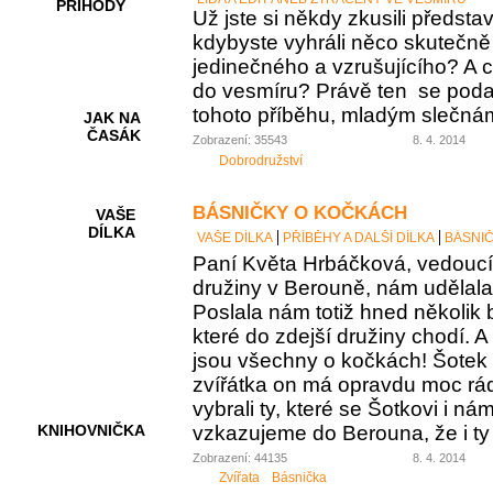
PŘÍHODY
Už jste si někdy zkusili představi
kdybyste vyhráli něco skutečně
jedinečného a vzrušujícího? A c
do vesmíru? Právě ten se podař
tohoto příběhu, mladým slečná
JAK NA
ČASÁK
Zobrazení: 35543
8. 4. 2014
Dobrodružství
BÁSNIČKY O KOČKÁCH
VAŠE
DÍLKA
VAŠE DÍLKA
PŘÍBĚHY A DALŠÍ DÍLKA
BÁSNI
Paní Květa Hrbáčková, vedoucí
družiny v Berouně, nám udělala
Poslala nám totiž hned několik 
HRY A
KVÍZY
které do zdejší družiny chodí. A
jsou všechny o kočkách! Šotek s
zvířátka on má opravdu moc rá
vybrali ty, které se Šotkovi i ná
vzkazujeme do Berouna, že i ty o
KNIHOVNIČKA
Zobrazení: 44135
8. 4. 2014
Zvířata
Básnička