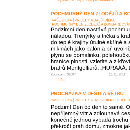
Vyprávění
Plyšák na prázdninách
POCHMURNÝ DEN ZLODĚJŮ A B
VAŠE DÍLKA
PŘÍBĚHY A DALŠÍ DÍLKA
POCHMURNÝ DEN ZLODĚJŮ A BOMBARDOVÁ
Podzimní den nastává pochmu
náladou. Trenýrky a trička s kr
do teplé krajiny útulné skříně a 
mikinách jako balón a při uvoln
plynu se pomalinku, polehoučku 
hranice plnosti, vzletíte a z křo
bratrů Montgolfierů: „HURÁÁÁ, 
Zobrazení: 32087
11. 11. 2011
Líčení
PROCHÁZKA V DEŠTI A VĚTRU
VAŠE DÍLKA
PŘÍBĚHY A DALŠÍ DÍLKA
PROCHÁ
Podzim! Den co den to samé. O
nepříjemný vítr a zdlouhavá ces
konečně jednou vypadá trochu 
překročí práh domu, zmokne jak