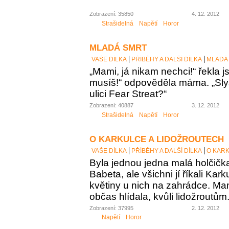
Zobrazení: 35850
4. 12. 2012
Strašidelná
Napětí
Horor
MLADÁ SMRT
VAŠE DÍLKA
PŘÍBĚHY A DALŠÍ DÍLKA
MLADÁ
„Mami, já nikam nechci!“ řekla j
musíš!“ odpověděla máma. „Slyše
ulici Fear Streat?“
Zobrazení: 40887
3. 12. 2012
Strašidelná
Napětí
Horor
O KARKULCE A LIDOŽROUTECH
VAŠE DÍLKA
PŘÍBĚHY A DALŠÍ DÍLKA
O KAR
Byla jednou jedna malá holčičk
Babeta, ale všichni jí říkali Kar
květiny u nich na zahrádce. Mam
občas hlídala, kvůli lidožroutům
Zobrazení: 37995
2. 12. 2012
Napětí
Horor