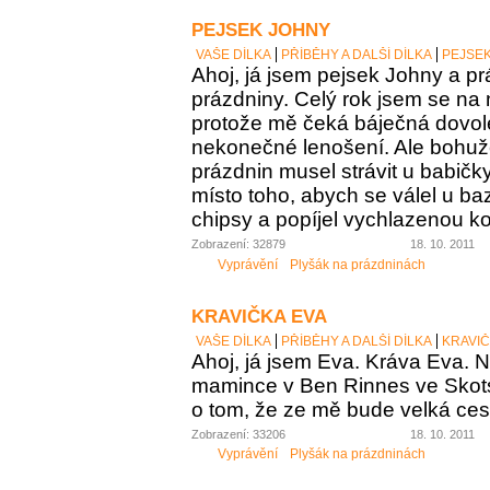
PEJSEK JOHNY
VAŠE DÍLKA
PŘÍBĚHY A DALŠÍ DÍLKA
PEJSE
Ahoj, já jsem pejsek Johny a pr
prázdniny. Celý rok jsem se na 
protože mě čeká báječná dovo
nekonečné lenošení. Ale bohuž
prázdnin musel strávit u babičk
místo toho, abych se válel u b
chipsy a popíjel vychlazenou ko
Zobrazení: 32879
18. 10. 2011
Vyprávění
Plyšák na prázdninách
KRAVIČKA EVA
VAŠE DÍLKA
PŘÍBĚHY A DALŠÍ DÍLKA
KRAVIČ
Ahoj, já jsem Eva. Kráva Eva. N
mamince v Ben Rinnes ve Skot
o tom, že ze mě bude velká ces
Zobrazení: 33206
18. 10. 2011
Vyprávění
Plyšák na prázdninách