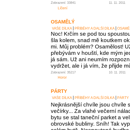
Zobrazení: 33841
11. 11. 2011
Líčení
OSAMĚLÝ
VAŠE DÍLKA
PŘÍBĚHY A DALŠÍ DÍLKA
OSAMĚ
Noc! Krčím se pod tou spoustou
šla kolem, snad mě koutkem ok
mi. Můj problém? Osamělost! Už
přebývám v houští, kde mým je
já sám. Už ani neumím rozpozna
vydržet, ale i já vím, že přijde 
Zobrazení: 35217
10. 11. 2011
Horor
PÁRTY
VAŠE DÍLKA
PŘÍBĚHY A DALŠÍ DÍLKA
PÁRTY
Nejkrásnější chvíle jsou chvíle s
večírky... Za vlahé večerní nálad
bytu se stal taneční parket a ve
obrovské bubliny. Sníh! Tak vypa