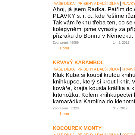
VAŠE DÍLKA
PŘÍBĚHY A DALŠÍ DÍLKA
PLAVKY 
Ahoj, já jsem Radka. Patřím do
PLAVKY s. r. o., kde řešíme růz
Tak vám řeknu třeba ten, co se st
kolegyněmi jsme vyrazily za p
přízraku do Bonnu v Německu.
Zobrazení: 46089
14. 3. 2012
Horor
KRVAVÝ KARAMBOL
VAŠE DÍLKA
PŘÍBĚHY A DALŠÍ DÍLKA
KRVAV
Kluk Kuba si koupil krutou knih
knihkupce, který si kroutil knír.
kováře, krajta kousla králíka a 
krtonožku. Kolem knihkupectví
kamarádka Karolína do klenotnic
Zobrazení: 33328
3. 2. 2012
Horor
KOCOUREK MONTY
VAŠE DÍLKA
PŘÍBĚHY A DALŠÍ DÍLKA
KOCOU