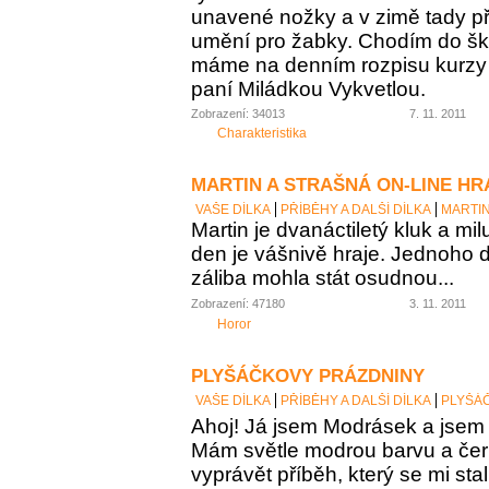
unavené nožky a v zimě tady p
umění pro žabky. Chodím do šk
máme na denním rozpisu kurzy k
paní Miládkou Vykvetlou.
Zobrazení: 34013
7. 11. 2011
Charakteristika
MARTIN A STRAŠNÁ ON-LINE HR
VAŠE DÍLKA
PŘÍBĚHY A DALŠÍ DÍLKA
MARTIN
Martin je dvanáctiletý kluk a mil
den je vášnivě hraje. Jednoho 
záliba mohla stát osudnou...
Zobrazení: 47180
3. 11. 2011
Horor
PLYŠÁČKOVY PRÁZDNINY
VAŠE DÍLKA
PŘÍBĚHY A DALŠÍ DÍLKA
PLYŠÁ
Ahoj! Já jsem Modrásek a jsem 
Mám světle modrou barvu a če
vyprávět příběh, který se mi stal