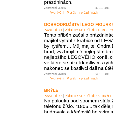
prázdninách.
Zobrazení: 32935
26. 10. 2011
Vyprávění
Plyšák na prázdninách
DOBRODRUŽSTVÍ LEGO-FIGURK
VAŠE DÍLKA
PŘÍBĚHY A DALŠÍ DÍLKA
DOBRO
Tento příběh začal o prázdniná
majitel vytáhl z krabice od LEG
byl rytířem… Můj majitel Ondra 
hrad, vyzbrojil mě nejlepším br
nejlepšího LEGOVÉHO koně, co m
ve které se utkali kostlivci s rytí
nakonec se kostlivci dali na útě
Zobrazení: 37819
23. 10. 2011
Vyprávění
Plyšák na prázdninách
BRÝLE
VAŠE DÍLKA
PŘÍBĚHY A DALŠÍ DÍLKA
BRÝLE
Na palouku pod stromem stála 
telefonu číslo. "1805... tak dělej
hudrovala a křečovitě ho svírala