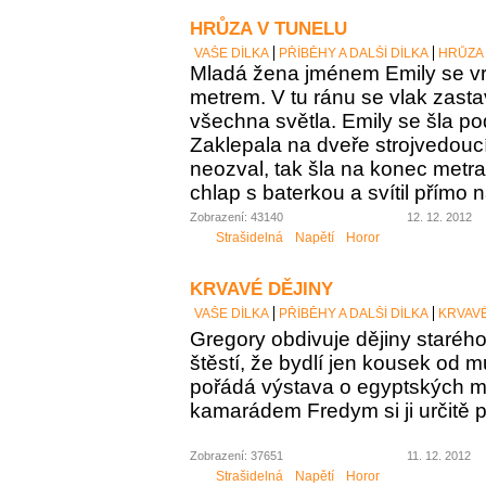
HRŮZA V TUNELU
VAŠE DÍLKA
PŘÍBĚHY A DALŠÍ DÍLKA
HRŮZA
Mladá žena jménem Emily se v
metrem. V tu ránu se vlak zasta
všechna světla. Emily se šla pod
Zaklepala na dveře strojvedoucí
neozval, tak šla na konec metr
chlap s baterkou a svítil přímo n
Zobrazení: 43140
12. 12. 2012
Strašidelná
Napětí
Horor
KRVAVÉ DĚJINY
VAŠE DÍLKA
PŘÍBĚHY A DALŠÍ DÍLKA
KRVAVÉ
Gregory obdivuje dějiny staréh
štěstí, že bydlí jen kousek od 
pořádá výstava o egyptských 
kamarádem Fredym si ji určitě 
Zobrazení: 37651
11. 12. 2012
Strašidelná
Napětí
Horor