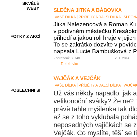
SKVĚLÉ
WEBY
SLEČNA JITKA A BÁBOVKA
VAŠE DÍLKA
PŘÍBĚHY A DALŠÍ DÍLKA
SLEČNA
Jitka Nalezencová a Roman Klub
v podivném městečku Kresáblov
FOTKY Z AKCÍ
přihodí a jakou roli hraje v jej
To se zakrátko dozvíte v povídc
napsala Lucie Bambušková z P
Zobrazení: 36740
2. 1. 2014
VIDEA
Detektivka
VAJČÁK A VEJČÁK
VAŠE DÍLKA
PŘÍBĚHY A DALŠÍ DÍLKA
VAJČÁK
POSLECHNI SI
Už vás někdy napadlo, jak as
velikonoční svátky? Že ne?
právě tahle myšlenka tak dlo
až se z toho vyklubala pohá
neposedných vajíčkách se za
Vejčák. Co myslíte, těší se t