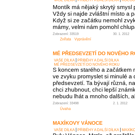
Montík má nějaký skrytý smysl p
Vždy si najde zvláštní místo a p
Když si ze začátku nemohl zvyk
mámy, velmi nám pomohl chlupa
Zobrazení: 33519
30. 1. 2012
Zvířata
Vyprávění
MÉ PŘEDSEVZETÍ DO NOVÉHO 
VAŠE DÍLKA
PŘÍBĚHY A DALŠÍ DÍLKA
MÉ PŘEDSEVZETÍ DO NOVÉHO ROKU
S koncem starého a začátkem
ve zvyku promyslet si minulé a 
předsevzetí. Ta bývají různá, n
chci zhubnout, chci lepší známky
nebudu lhát a mnoho dalších, al
Zobrazení: 33498
2. 1. 2012
Úvaha
MAXÍKOVY VÁNOCE
VAŠE DÍLKA
PŘÍBĚHY A DALŠÍ DÍLKA
MAXÍK