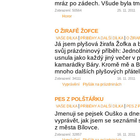
mráz po zádech. Všude byla tm
Zobrazení: 50564
25. 11. 2011
Horor
O ŽIRAFĚ ŽOFCE
VAŠE DÍLKA
PŘÍBĚHY A DALŠÍ DÍLKA
O ŽIRA
Já jsem plyšová žirafa Žofka a
svůj prázdninový příběh: Jedn
usnula jako každý jiný večer v p
kamarádky Báry. Kromě mě a Bár
mnoho dalších plyšových přátel
Zobrazení: 34111
16. 11. 2011
Vyprávění
Plyšák na prázdninách
PES Z POLŠTÁŘKU
VAŠE DÍLKA
PŘÍBĚHY A DALŠÍ DÍLKA
PES Z 
Jmenuji se pejsek Ouško a dn
vyprávět, jak jsem se seznámil 
z města Bílovce.
Zobrazení: 32857
16. 11. 2011