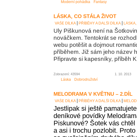
Moderní pohádka
Fantasy
LÁSKA, CO STÁLA ŽIVOT
VAŠE DÍLKA
PŘÍBĚHY A DALŠÍ DÍLKA
LÁSKA,
Uly Piškunová není na Šotkov
nováčkem. Tentokrát se rozhod
webu potěšit a dojmout romanti
příběhem. Již sám jeho název h
Připravte si kapesníky, příběh
Zobrazení: 43594
1. 10. 2013
Láska
Dobrodružství
MELODRAMA V KVĚTNU – 2.DÍL
VAŠE DÍLKA
PŘÍBĚHY A DALŠÍ DÍLKA
MELODR
Jestlipak si ještě pamatujete
deníkové povídky Melodrama
Piskunové? Šotek vás chtěl
a asi i
trochu
pozlobit. Proto