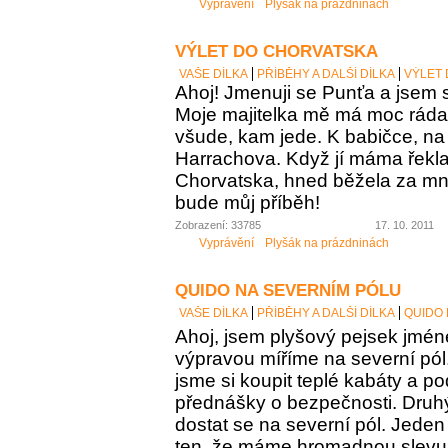
Vyprávění
Plyšák na prázdninách
VÝLET DO CHORVATSKA
VAŠE DÍLKA
PŘÍBĚHY A DALŠÍ DÍLKA
VÝLET
Ahoj! Jmenuji se Punťa a jsem s
Moje majitelka mě má moc ráda
všude, kam jede. K babičce, na 
Harrachova. Když jí máma řekl
Chorvatska, hned běžela za mno
bude můj příběh!
Zobrazení: 33785
17. 10. 2011
Vyprávění
Plyšák na prázdninách
QUIDO NA SEVERNÍM PÓLU
VAŠE DÍLKA
PŘÍBĚHY A DALŠÍ DÍLKA
QUIDO 
Ahoj, jsem plyšový pejsek jmén
výpravou míříme na severní pól.
jsme si koupit teplé kabáty a p
přednášky o bezpečnosti. Druhý
dostat se na severní pól. Jeden
ten, že máme hromadnou slevu 