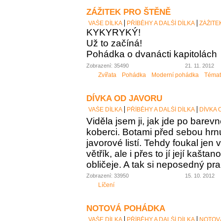
ZÁŽITEK PRO ŠTĚNĚ
VAŠE DÍLKA
PŘÍBĚHY A DALŠÍ DÍLKA
ZÁŽITE
KYKYRYKÝ!
Už to začíná!
Pohádka o dvanácti kapitolách
Zobrazení: 35490
21. 11. 2012
Zvířata
Pohádka
Moderní pohádka
Témat
DÍVKA OD JAVORU
VAŠE DÍLKA
PŘÍBĚHY A DALŠÍ DÍLKA
DÍVKA 
Viděla jsem ji, jak jde po bar
koberci. Botami před sebou hr
javorové listí. Tehdy foukal jen
větřík, ale i přes to jí její kaš
obličeje. A tak si neposedný pr
Zobrazení: 33950
15. 10. 2012
Líčení
NOTOVÁ POHÁDKA
VAŠE DÍLKA
PŘÍBĚHY A DALŠÍ DÍLKA
NOTOV