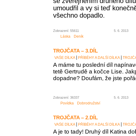
se zveřejněním druhého díl
umoudřil a vy si teď konečně
všechno dopadlo.
Zobrazení: 55611
5. 6. 2013
Láska
Deník
TROJČATA – 3.DÍL
VAŠE DÍLKA
PŘÍBĚHY A DALŠÍ DÍLKA
TROJČA
A máme tu poslední díl napínav
tetě Gertrudě a kočce Lise. Jak
dopadne? Doufám, že jste poř
Zobrazení: 36337
5. 6. 2013
Povídka
Dobrodružství
TROJČATA – 2.DÍL
VAŠE DÍLKA
PŘÍBĚHY A DALŠÍ DÍLKA
TROJČA
A
je to tady! Druhý díl Katina d