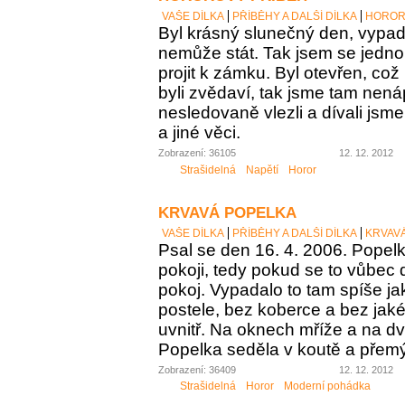
VAŠE DÍLKA
PŘÍBĚHY A DALŠÍ DÍLKA
HOROR
Byl krásný slunečný den, vypada
nemůže stát. Tak jsem se jednou
projit k zámku. Byl otevřen, což
byli zvědaví, tak jsme tam nen
nesledovaně vlezli a dívali jsm
a jiné věci.
Zobrazení: 36105
12. 12. 2012
Strašidelná
Napětí
Horor
KRVAVÁ POPELKA
VAŠE DÍLKA
PŘÍBĚHY A DALŠÍ DÍLKA
KRVAV
Psal se den 16. 4. 2006. Popel
pokoji, tedy pokud se to vůbec
pokoj. Vypadalo to tam spíše j
postele, bez koberce a bez jak
uvnitř. Na oknech mříže a na d
Popelka seděla v koutě a přemý
Zobrazení: 36409
12. 12. 2012
Strašidelná
Horor
Moderní pohádka