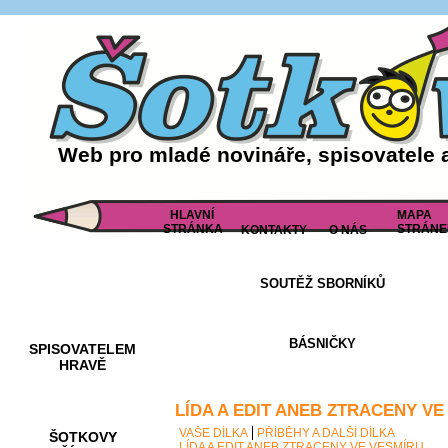
Web pro mladé novináře, spisovatele 
HLAVNÍ
MAPA
STRÁNKA
STRÁNE
KONTAKTY
O NÁS
SOUTĚŽ SBORNÍKŮ
AKCE A
SOUTĚŽE
BÁSNIČKY
SPISOVATELEM
HRAVĚ
LÍDA A EDIT ANEB ZTRACENY VE
VAŠE DÍLKA
PŘÍBĚHY A DALŠÍ DÍLKA
ŠOTKOVY
LÍDA A EDIT ANEB ZTRACENY VE VESMÍRU