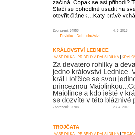
začíná. Copak se asi přihodí? To
Stačí se pohodlně usadit na své
otevřít článek…Katy právě vch
Zobrazení: 34953
4. 6. 2013
Povídka
Dobrodružství
KRÁLOVSTVÍ LEDNICE
VAŠE DÍLKA
PŘÍBĚHY A DALŠÍ DÍLKA
KRÁLOV
Za devatero rohlíky a deva
jedno království Lednice. V
král Hořčice se svou jedin
princeznou Majolinkou...
Co
Majolince a kdo ještě v krá
se dozvíte v této bláznivé
Zobrazení: 37708
23. 4. 2013
TROJČATA
VAŠE DÍLKA
PŘÍBĚHY A DALŠÍ DÍLKA
TROJČ