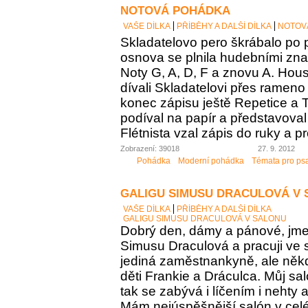
NOTOVÁ POHÁDKA
VAŠE DÍLKA
PŘÍBĚHY A DALŠÍ DÍLKA
NOTOV
Skladatelovo pero škrábalo po 
osnova se plnila hudebními zna
Noty G, A, D, F a znovu A. Housl
dívali Skladatelovi přes rameno 
konec zápisu ještě Repetice a T
podíval na papír a představoval 
Flétnista vzal zápis do ruky a pro
Zobrazení: 39018
27. 9. 2012
Pohádka
Moderní pohádka
Témata pro ps
GALIGU SIMUSU DRACULOVÁ V
VAŠE DÍLKA
PŘÍBĚHY A DALŠÍ DÍLKA
GALIGU SIMUSU DRACULOVÁ V SALONU
Dobrý den, dámy a pánové, jme
Simusu Draculová a pracuji ve 
jediná zaměstnankyně, ale něk
děti Frankie a Dráculca. Můj sa
tak se zabývá i líčením i nehty 
Mám nejúspěšnější salón v c