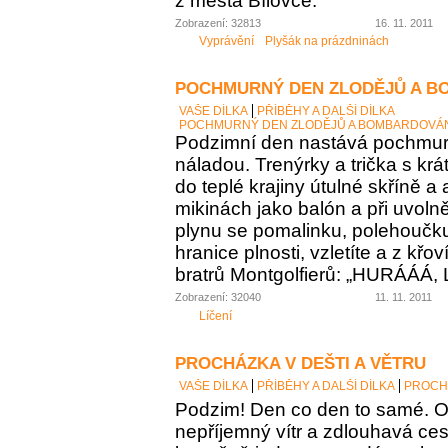
z města Bílovce.
Zobrazení: 32813
16. 11. 2011
Vyprávění
Plyšák na prázdninách
POCHMURNÝ DEN ZLODĚJŮ A B
VAŠE DÍLKA
PŘÍBĚHY A DALŠÍ DÍLKA
POCHMURNÝ DEN ZLODĚJŮ A BOMBARDOVÁ
Podzimní den nastává pochmu
náladou. Trenýrky a trička s kr
do teplé krajiny útulné skříně a 
mikinách jako balón a při uvoln
plynu se pomalinku, polehoučku 
hranice plnosti, vzletíte a z křo
bratrů Montgolfierů: „HURÁÁÁ, 
Zobrazení: 32040
11. 11. 2011
Líčení
PROCHÁZKA V DEŠTI A VĚTRU
VAŠE DÍLKA
PŘÍBĚHY A DALŠÍ DÍLKA
PROCHÁ
Podzim! Den co den to samé. O
nepříjemný vítr a zdlouhavá ces