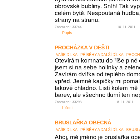
obrovské bubliny. Sníh! Tak vypa
celém bytě. Nespoutaná hudba,
strany na stranu.
Zobrazení: 33744
10. 11. 2011
Popis
PROCHÁZKA V DEŠTI
VAŠE DÍLKA
PŘÍBĚHY A DALŠÍ DÍLKA
PROCHÁ
Otevírám komnatu do říše plné 
jsem si na sebe holínky a zelen
Zavírám dvířka od teplého domo
vpřed. Jemné kapičky mi pomalu
takové chladno. Listí kolem mě 
barev, ale všechno tlumí ten nep
Zobrazení: 33293
8. 11. 2011
Líčení
BRUSLAŘKA OBECNÁ
VAŠE DÍLKA
PŘÍBĚHY A DALŠÍ DÍLKA
BRUSL
Ahoj, mé jméno je bruslařka obe