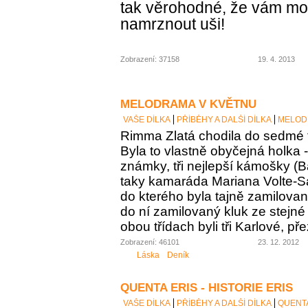
tak věrohodné, že vám m
namrznout uši!
Zobrazení: 37158
19. 4. 2013
MELODRAMA V KVĚTNU
VAŠE DÍLKA
PŘÍBĚHY A DALŠÍ DÍLKA
MELOD
Rimma Zlatá chodila do sedmé t
Byla to vlastně obyčejná holka 
známky, tři nejlepší kámošky (B
taky kamaráda Mariana Volte-San
do kterého byla tajně zamilovaná
do ní zamilovaný kluk ze stejné 
obou třídach byli tři Karlové, p
Zobrazení: 46101
23. 12. 2012
Láska
Deník
QUENTA ERIS - HISTORIE ERIS
VAŠE DÍLKA
PŘÍBĚHY A DALŠÍ DÍLKA
QUENTA