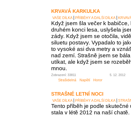
KRVAVÁ KARKULKA
VAŠE DÍLKA
PŘÍBĚHY A DALŠÍ DÍLKA
KRVAV
Když jsem šla večer k babičce, 
druhém konci lesa, uslyšela j
zády. Když jsem se otočila, vid
siluetu postavy. Vypadalo to ja
to vysoké asi dva metry a vzná
nad zemí. Strašně jsem se bála 
utíkat, ale když jsem se rozeběh
mnou.
Zobrazení: 33811
5. 12. 2012
Strašidelná
Napětí
Horor
STRAŠNÉ LETNÍ NOCI
VAŠE DÍLKA
PŘÍBĚHY A DALŠÍ DÍLKA
STRAŠN
Tento příběh je podle skutečné u
stala v létě 2012 na naší chatě.