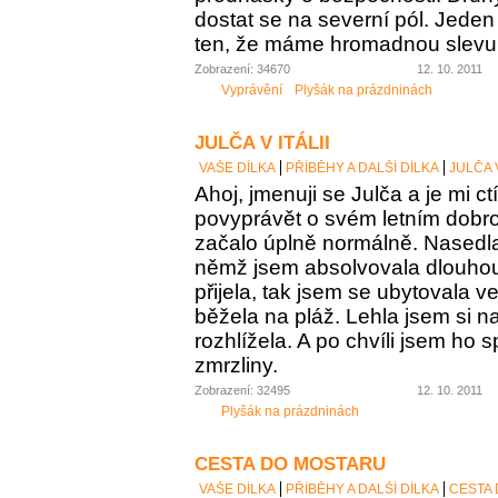
dostat se na severní pól. Jeden
ten, že máme hromadnou slevu 
Zobrazení: 34670
12. 10. 2011
Vyprávění
Plyšák na prázdninách
JULČA V ITÁLII
VAŠE DÍLKA
PŘÍBĚHY A DALŠÍ DÍLKA
JULČA V
Ahoj, jmenuji se Julča a je mi c
povyprávět o svém letním dobro
začalo úplně normálně. Nasedla
němž jsem absolvovala dlouhou
přijela, tak jsem se ubytovala 
běžela na pláž. Lehla jsem si n
rozhlížela. A po chvíli jsem ho
zmrzliny.
Zobrazení: 32495
12. 10. 2011
Plyšák na prázdninách
CESTA DO MOSTARU
VAŠE DÍLKA
PŘÍBĚHY A DALŠÍ DÍLKA
CESTA