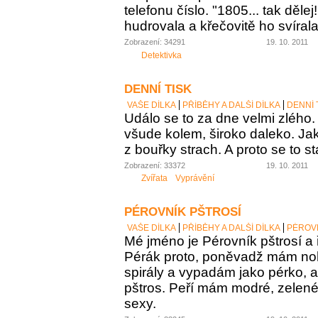
telefonu číslo. "1805... tak dělej
hudrovala a křečovitě ho svírala
Zobrazení: 34291
19. 10. 2011
Detektivka
DENNÍ TISK
VAŠE DÍLKA
PŘÍBĚHY A DALŠÍ DÍLKA
DENNÍ 
Událo se to za dne velmi zlého.
všude kolem, široko daleko. Jak 
z bouřky strach. A proto se to st
Zobrazení: 33372
19. 10. 2011
Zvířata
Vyprávění
PÉROVNÍK PŠTROSÍ
VAŠE DÍLKA
PŘÍBĚHY A DALŠÍ DÍLKA
PÉROVN
Mé jméno je Pérovník pštrosí a ř
Pérák proto, poněvadž mám no
spirály a vypadám jako pérko, a
pštros. Peří mám modré, zelené,
sexy.