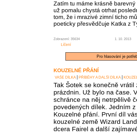
Zatím tu máme krásně barevný 
už pomalu chystá otrhat posledn
tom, že i mrazivé zimní ticho m
poeticky přesvědčuje Katka z 
Zobrazení: 35634
1. 10. 2013
Líčení
Pro hlasování je potře
KOUZELNÉ PŘÁNÍ
VAŠE DÍLKA
PŘÍBĚHY A DALŠÍ DÍLKA
KOUZE
Tak Šotek se konečně vrátil
prázdnin. Už bylo na čase. 
schránce na něj netrpělivě č
povedených dílek. Jedním z
Kouzelné přání. První díl v
kouzelné země Wizard Land,
dcera Fairel a další zajímav