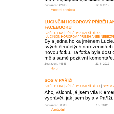
Zobrazení: 42165
12. 8. 2012
Moderní pohádka
LUCINČIN HOROROVÝ PŘÍBĚH A
FACEBOOKU
VAŠE DÍLKA
PŘÍBĚHY A DALŠÍ DÍLKA
LUCINČIN HOROROVÝ PŘÍBĚH ANEB NEBEZP
Byla jedna holka jménem Lucie, 
svých čtrnáctých narozeninách
novou fotku. Ta fotka byla dost 
měla samé pozitivní komentáře. 
Zobrazení: 44343
21. 6. 2012
Horor
SOS V PAŘÍŽI
VAŠE DÍLKA
PŘÍBĚHY A DALŠÍ DÍLKA
SOS V 
Ahoj všichni, já jsem víla Kle
vyprávět, jak jsem byla v Paříži.
Zobrazení: 38883
7. 5. 2012
Vyprávění