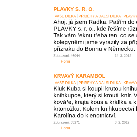
PLAVKY S. R. O.
VAŠE DÍLKA
PŘÍBĚHY A DALŠÍ DÍLKA
PLAVKY 
Ahoj, já jsem Radka. Patřím do
PLAVKY s. r. o., kde řešíme růz
Tak vám řeknu třeba ten, co se st
kolegyněmi jsme vyrazily za p
přízraku do Bonnu v Německu.
Zobrazení: 46044
14. 3. 2012
Horor
KRVAVÝ KARAMBOL
VAŠE DÍLKA
PŘÍBĚHY A DALŠÍ DÍLKA
KRVAV
Kluk Kuba si koupil krutou knih
knihkupce, který si kroutil knír.
kováře, krajta kousla králíka a 
krtonožku. Kolem knihkupectví
Karolína do klenotnictví.
Zobrazení: 33271
3. 2. 2012
Horor