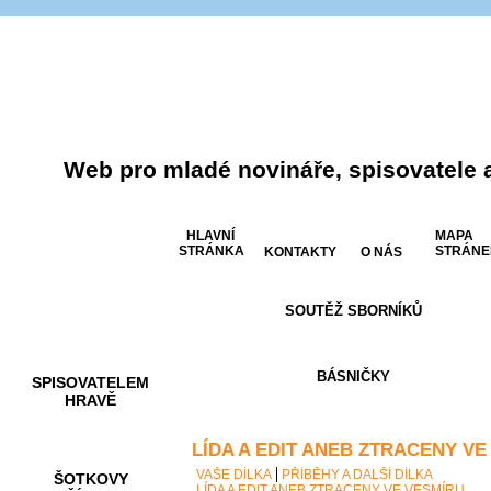
Web pro mladé novináře, spisovatele 
HLAVNÍ
MAPA
STRÁNKA
STRÁNE
KONTAKTY
O NÁS
SOUTĚŽ SBORNÍKŮ
AKCE A
SOUTĚŽE
BÁSNIČKY
SPISOVATELEM
HRAVĚ
LÍDA A EDIT ANEB ZTRACENY VE
VAŠE DÍLKA
PŘÍBĚHY A DALŠÍ DÍLKA
ŠOTKOVY
LÍDA A EDIT ANEB ZTRACENY VE VESMÍRU