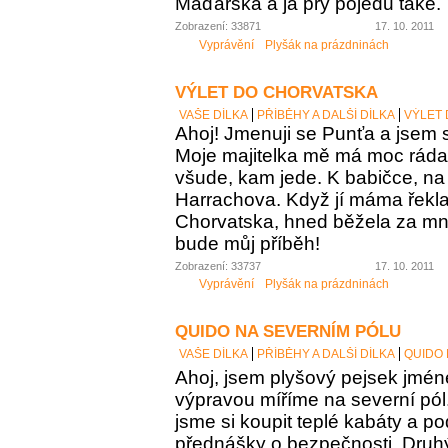
Maďarska a já prý pojedu také.
Zobrazení: 33871
17. 10. 2011
Vyprávění
Plyšák na prázdninách
VÝLET DO CHORVATSKA
VAŠE DÍLKA
PŘÍBĚHY A DALŠÍ DÍLKA
VÝLET
Ahoj! Jmenuji se Punťa a jsem s
Moje majitelka mě má moc ráda
všude, kam jede. K babičce, na 
Harrachova. Když jí máma řekl
Chorvatska, hned běžela za mno
bude můj příběh!
Zobrazení: 33737
17. 10. 2011
Vyprávění
Plyšák na prázdninách
QUIDO NA SEVERNÍM PÓLU
VAŠE DÍLKA
PŘÍBĚHY A DALŠÍ DÍLKA
QUIDO 
Ahoj, jsem plyšový pejsek jmén
výpravou míříme na severní pól.
jsme si koupit teplé kabáty a p
přednášky o bezpečnosti. Druhý