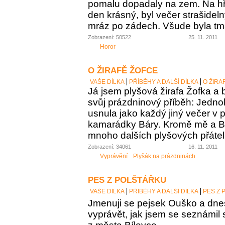
pomalu dopadaly na zem. Na hřb
den krásný, byl večer strašidel
mráz po zádech. Všude byla tm
Zobrazení: 50522
25. 11. 2011
Horor
O ŽIRAFĚ ŽOFCE
VAŠE DÍLKA
PŘÍBĚHY A DALŠÍ DÍLKA
O ŽIRA
Já jsem plyšová žirafa Žofka a
svůj prázdninový příběh: Jedn
usnula jako každý jiný večer v p
kamarádky Báry. Kromě mě a Bár
mnoho dalších plyšových přátel
Zobrazení: 34061
16. 11. 2011
Vyprávění
Plyšák na prázdninách
PES Z POLŠTÁŘKU
VAŠE DÍLKA
PŘÍBĚHY A DALŠÍ DÍLKA
PES Z 
Jmenuji se pejsek Ouško a dn
vyprávět, jak jsem se seznámil 