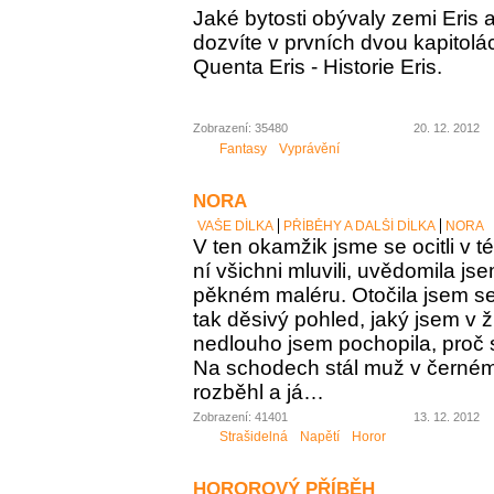
Jaké bytosti obývaly zemi Eris a
dozvíte v prvních dvou kapitolá
Quenta Eris - Historie Eris.
Zobrazení: 35480
20. 12. 2012
Fantasy
Vyprávění
NORA
VAŠE DÍLKA
PŘÍBĚHY A DALŠÍ DÍLKA
NORA
V ten okamžik jsme se ocitli v té
ní všichni mluvili, uvědomila jse
pěkném maléru. Otočila jsem se
tak děsivý pohled, jaký jsem v ž
nedlouho jsem pochopila, proč s
Na schodech stál muž v černém
rozběhl a já…
Zobrazení: 41401
13. 12. 2012
Strašidelná
Napětí
Horor
HOROROVÝ PŘÍBĚH