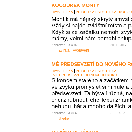
KOCOUREK MONTY
VAŠE DÍLKA
PŘÍBĚHY A DALŠÍ DÍLKA
KOCOU
Montík má nějaký skrytý smysl p
Vždy si najde zvláštní místo a p
Když si ze začátku nemohl zvyk
mámy, velmi nám pomohl chlupa
Zobrazení: 33476
30. 1. 2012
Zvířata
Vyprávění
MÉ PŘEDSEVZETÍ DO NOVÉHO 
VAŠE DÍLKA
PŘÍBĚHY A DALŠÍ DÍLKA
MÉ PŘEDSEVZETÍ DO NOVÉHO ROKU
S koncem starého a začátkem
ve zvyku promyslet si minulé a 
předsevzetí. Ta bývají různá, n
chci zhubnout, chci lepší známky
nebudu lhát a mnoho dalších, al
Zobrazení: 33456
2. 1. 2012
Úvaha