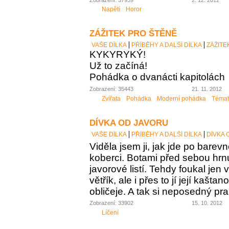
Napětí
Horor
ZÁŽITEK PRO ŠTĚNĚ
VAŠE DÍLKA
PŘÍBĚHY A DALŠÍ DÍLKA
ZÁŽITE
KYKYRYKÝ!
Už to začíná!
Pohádka o dvanácti kapitolách
Zobrazení: 35443
21. 11. 2012
Zvířata
Pohádka
Moderní pohádka
Témat
DÍVKA OD JAVORU
VAŠE DÍLKA
PŘÍBĚHY A DALŠÍ DÍLKA
DÍVKA 
Viděla jsem ji, jak jde po bar
koberci. Botami před sebou hr
javorové listí. Tehdy foukal jen
větřík, ale i přes to jí její kaš
obličeje. A tak si neposedný pr
Zobrazení: 33902
15. 10. 2012
Líčení