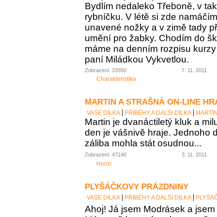
Bydlím nedaleko Třeboně, v t
rybníčku. V létě si zde namáčí
unavené nožky a v zimě tady p
umění pro žabky. Chodím do šk
máme na denním rozpisu kurzy k
paní Miládkou Vykvetlou.
Zobrazení: 33950
7. 11. 2011
Charakteristika
MARTIN A STRAŠNÁ ON-LINE HR
VAŠE DÍLKA
PŘÍBĚHY A DALŠÍ DÍLKA
MARTIN
Martin je dvanáctiletý kluk a mil
den je vášnivě hraje. Jednoho 
záliba mohla stát osudnou...
Zobrazení: 47140
3. 11. 2011
Horor
PLYŠÁČKOVY PRÁZDNINY
VAŠE DÍLKA
PŘÍBĚHY A DALŠÍ DÍLKA
PLYŠÁ
Ahoj! Já jsem Modrásek a jsem 