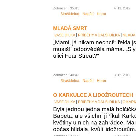
Zobrazení: 35813
4. 12. 2012
Strašidelná
Napětí
Horor
MLADÁ SMRT
VAŠE DÍLKA
PŘÍBĚHY A DALŠÍ DÍLKA
MLADÁ
„Mami, já nikam nechci!“ řekla j
musíš!“ odpověděla máma. „Slyše
ulici Fear Streat?“
Zobrazení: 40843
3. 12. 2012
Strašidelná
Napětí
Horor
O KARKULCE A LIDOŽROUTECH
VAŠE DÍLKA
PŘÍBĚHY A DALŠÍ DÍLKA
O KAR
Byla jednou jedna malá holčičk
Babeta, ale všichni jí říkali Kar
květiny u nich na zahrádce. Mam
občas hlídala, kvůli lidožroutům
Zobrazení: 37959
2. 12. 2012