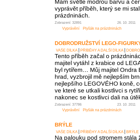
Mám světle modrou barvu a če
vyprávět příběh, který se mi stal
prázdninách.
Zobrazení: 32891
26. 10. 2011
Vyprávění
Plyšák na prázdninách
DOBRODRUŽSTVÍ LEGO-FIGURK
VAŠE DÍLKA
PŘÍBĚHY A DALŠÍ DÍLKA
DOBRO
Tento příběh začal o prázdniná
majitel vytáhl z krabice od LEG
byl rytířem… Můj majitel Ondra 
hrad, vyzbrojil mě nejlepším br
nejlepšího LEGOVÉHO koně, co m
ve které se utkali kostlivci s rytí
nakonec se kostlivci dali na útě
Zobrazení: 37786
23. 10. 2011
Vyprávění
Plyšák na prázdninách
BRÝLE
VAŠE DÍLKA
PŘÍBĚHY A DALŠÍ DÍLKA
BRÝLE
Na palouku pod stromem stála 