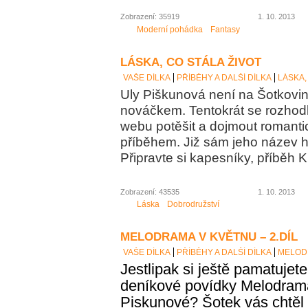
Zobrazení: 35919
1. 10. 2013
Moderní pohádka
Fantasy
LÁSKA, CO STÁLA ŽIVOT
VAŠE DÍLKA
PŘÍBĚHY A DALŠÍ DÍLKA
LÁSKA,
Uly Piškunová není na Šotkov
nováčkem. Tentokrát se rozhod
webu potěšit a dojmout romanti
příběhem. Již sám jeho název h
Připravte si kapesníky, příběh
Zobrazení: 43535
1. 10. 2013
Láska
Dobrodružství
MELODRAMA V KVĚTNU – 2.DÍL
VAŠE DÍLKA
PŘÍBĚHY A DALŠÍ DÍLKA
MELODR
Jestlipak si ještě pamatujete
deníkové povídky Melodrama
Piskunové? Šotek vás chtěl