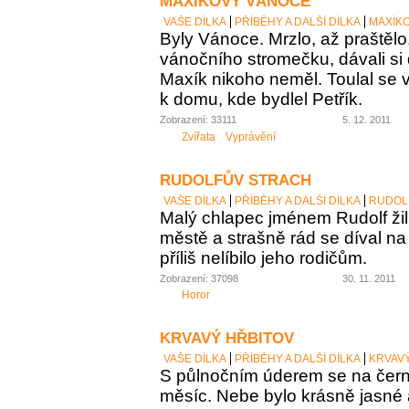
MAXÍKOVY VÁNOCE
VAŠE DÍLKA
PŘÍBĚHY A DALŠÍ DÍLKA
MAXÍK
Byly Vánoce. Mrzlo, až praštělo
vánočního stromečku, dávali si 
Maxík nikoho neměl. Toulal se v
k domu, kde bydlel Petřík.
Zobrazení: 33111
5. 12. 2011
Zvířata
Vyprávění
RUDOLFŮV STRACH
VAŠE DÍLKA
PŘÍBĚHY A DALŠÍ DÍLKA
RUDOL
Malý chlapec jménem Rudolf ži
městě a strašně rád se díval na t
příliš nelíbilo jeho rodičům.
Zobrazení: 37098
30. 11. 2011
Horor
KRVAVÝ HŘBITOV
VAŠE DÍLKA
PŘÍBĚHY A DALŠÍ DÍLKA
KRVAV
S půlnočním úderem se na čer
měsíc. Nebe bylo krásně jasné a