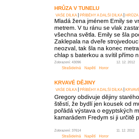
HRŮZA V TUNELU
VAŠE DÍLKA
PŘÍBĚHY A DALŠÍ DÍLKA
HRŮZA
Mladá žena jménem Emily se v
metrem. V tu ránu se vlak zasta
všechna světla. Emily se šla pod
Zaklepala na dveře strojvedoucí
neozval, tak šla na konec metr
chlap s baterkou a svítil přímo n
Zobrazení: 43096
12. 12. 2012
Strašidelná
Napětí
Horor
KRVAVÉ DĚJINY
VAŠE DÍLKA
PŘÍBĚHY A DALŠÍ DÍLKA
KRVAVÉ
Gregory obdivuje dějiny staréh
štěstí, že bydlí jen kousek od 
pořádá výstava o egyptských 
kamarádem Fredym si ji určitě 
Zobrazení: 37614
11. 12. 2012
Strašidelná
Napětí
Horor