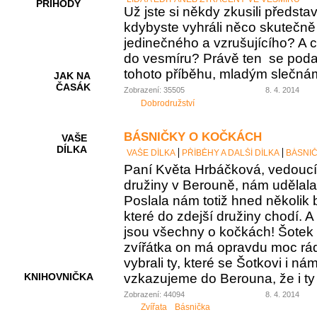
PŘÍHODY
Už jste si někdy zkusili představi
kdybyste vyhráli něco skutečně
jedinečného a vzrušujícího? A c
do vesmíru? Právě ten se podař
tohoto příběhu, mladým slečná
JAK NA
ČASÁK
Zobrazení: 35505
8. 4. 2014
Dobrodružství
BÁSNIČKY O KOČKÁCH
VAŠE
DÍLKA
VAŠE DÍLKA
PŘÍBĚHY A DALŠÍ DÍLKA
BÁSNI
Paní Květa Hrbáčková, vedoucí
družiny v Berouně, nám udělala
Poslala nám totiž hned několik 
HRY A
KVÍZY
které do zdejší družiny chodí. A
jsou všechny o kočkách! Šotek s
zvířátka on má opravdu moc rá
vybrali ty, které se Šotkovi i ná
vzkazujeme do Berouna, že i ty o
KNIHOVNIČKA
Zobrazení: 44094
8. 4. 2014
Zvířata
Básnička