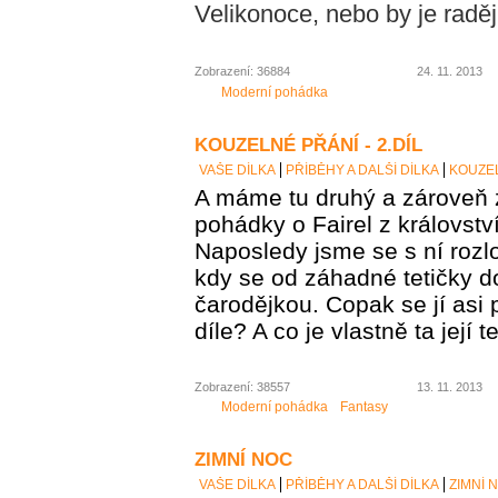
Velikonoce, nebo by je raději
Zobrazení: 36884
24. 11. 2013
Moderní pohádka
KOUZELNÉ PŘÁNÍ - 2.DÍL
VAŠE DÍLKA
PŘÍBĚHY A DALŠÍ DÍLKA
KOUZEL
A máme tu druhý a zároveň 
pohádky o Fairel z královstv
Naposledy jsme se s ní rozlo
kdy se od záhadné tetičky d
čarodějkou. Copak se jí asi 
díle? A co je vlastně ta její t
Zobrazení: 38557
13. 11. 2013
Moderní pohádka
Fantasy
ZIMNÍ NOC
VAŠE DÍLKA
PŘÍBĚHY A DALŠÍ DÍLKA
ZIMNÍ 