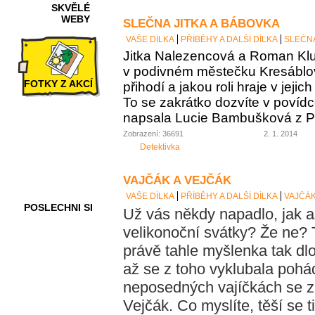
SKVĚLÉ
WEBY
SLEČNA JITKA A BÁBOVKA
VAŠE DÍLKA
PŘÍBĚHY A DALŠÍ DÍLKA
SLEČNA
Jitka Nalezencová a Roman Klub
v podivném městečku Kresáblov
FOTKY Z AKCÍ
přihodí a jakou roli hraje v jej
To se zakrátko dozvíte v povídc
napsala Lucie Bambušková z P
Zobrazení: 36691
2. 1. 2014
VIDEA
Detektivka
VAJČÁK A VEJČÁK
VAŠE DÍLKA
PŘÍBĚHY A DALŠÍ DÍLKA
VAJČÁK
POSLECHNI SI
Už vás někdy napadlo, jak as
velikonoční svátky? Že ne?
právě tahle myšlenka tak dlo
až se z toho vyklubala pohá
neposedných vajíčkách se za
Vejčák. Co myslíte, těší se t