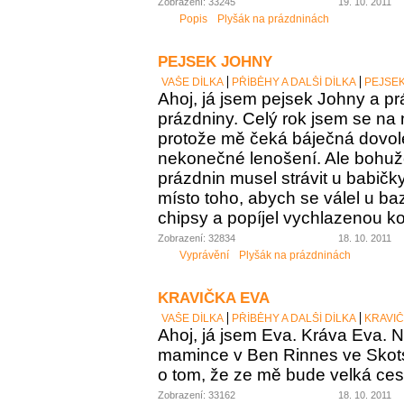
Zobrazení: 33245
19. 10. 2011
Popis
Plyšák na prázdninách
PEJSEK JOHNY
VAŠE DÍLKA
PŘÍBĚHY A DALŠÍ DÍLKA
PEJSE
Ahoj, já jsem pejsek Johny a pr
prázdniny. Celý rok jsem se na 
protože mě čeká báječná dovo
nekonečné lenošení. Ale bohuž
prázdnin musel strávit u babičk
místo toho, abych se válel u b
chipsy a popíjel vychlazenou ko
Zobrazení: 32834
18. 10. 2011
Vyprávění
Plyšák na prázdninách
KRAVIČKA EVA
VAŠE DÍLKA
PŘÍBĚHY A DALŠÍ DÍLKA
KRAVIČ
Ahoj, já jsem Eva. Kráva Eva. N
mamince v Ben Rinnes ve Skot
o tom, že ze mě bude velká ces
Zobrazení: 33162
18. 10. 2011