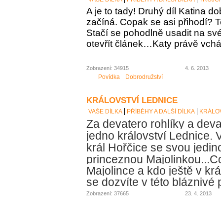
A
je to tady! Druhý díl Katina d
začíná. Copak se asi přihodí? To
Stačí se pohodlně usadit na své
otevřít článek…Katy právě vch
Zobrazení: 34915
4. 6. 2013
Povídka
Dobrodružství
KRÁLOVSTVÍ LEDNICE
VAŠE DÍLKA
PŘÍBĚHY A DALŠÍ DÍLKA
KRÁLOV
Za devatero rohlíky a deva
jedno království Lednice. V
král Hořčice se svou jedin
princeznou Majolinkou...
Co
Majolince a kdo ještě v krá
se dozvíte v této bláznivé
Zobrazení: 37665
23. 4. 2013