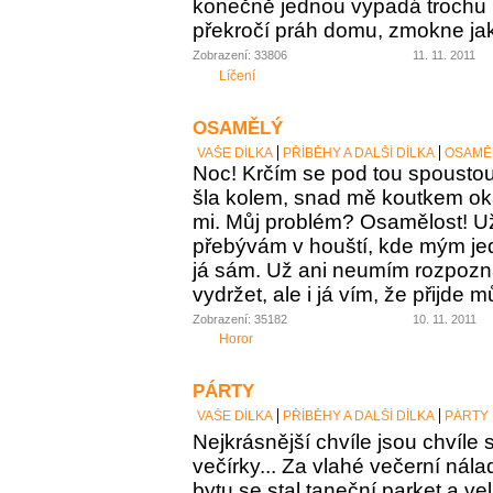
konečně jednou vypadá trochu 
překročí práh domu, zmokne jak
Zobrazení: 33806
11. 11. 2011
Líčení
OSAMĚLÝ
VAŠE DÍLKA
PŘÍBĚHY A DALŠÍ DÍLKA
OSAMĚ
Noc! Krčím se pod tou spoustou
šla kolem, snad mě koutkem ok
mi. Můj problém? Osamělost! Už
přebývám v houští, kde mým je
já sám. Už ani neumím rozpozna
vydržet, ale i já vím, že přijde 
Zobrazení: 35182
10. 11. 2011
Horor
PÁRTY
VAŠE DÍLKA
PŘÍBĚHY A DALŠÍ DÍLKA
PÁRTY
Nejkrásnější chvíle jsou chvíle s
večírky... Za vlahé večerní nálad
bytu se stal taneční parket a ve