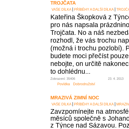
TROJČATA
VAŠE DÍLKA
PŘÍBĚHY A DALŠÍ DÍLKA
TROJČ
Kateřina Škopková z Týn
pro nás napsala prázdnin
Trojčata. No a náš nezbed
rozhodl, že vás trochu nap
(možná i trochu pozlobí). 
budete moci přečíst pouze 
nebojte, on určitě nakonec 
to dohlédnu...
Zobrazení: 35406
23. 4. 2013
Povídka
Dobrodružství
MRAZIVÁ ZIMNÍ NOC
VAŠE DÍLKA
PŘÍBĚHY A DALŠÍ DÍLKA
MRAZIV
Zavzpomínejte na atmosfé
měsíců společně s Johan
z Týnce nad Sázavou. Pozor,