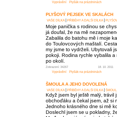
Vyprávění
Plyšák na prázdninách
PLYŠOVÝ PEJSEK VE SKALÁCH
VAŠE DÍLKA
PŘÍBĚHY A DALŠÍ DÍLKA
PLYŠOV
Moje panička s rodinou se chys
já doufal, že na mě nezapome
Zabalila do batohu mě i moje k
do Toulovcových maštalí. Cesta 
my jsme to vydrželi. Ubytovali 
pokoji. Rodina rychle vybalila a
po okolí.
Zobrazení: 34267
18. 10. 2011
Vyprávění
Plyšák na prázdninách
ŠMOULA A JEHO DOVOLENÁ
VAŠE DÍLKA
PŘÍBĚHY A DALŠÍ DÍLKA
ŠMOUL
Když jsem byl ještě malý, trávil
obchoďáku a čekal jsem, až si
Jednoho krásného dne si mě kou
Doslechl jsem se u pokladny, ž