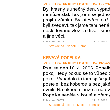
VAŠE DÍLKA
PŘÍBĚHY A DALŠÍ DÍLKA
HOROR
Byl krásný slunečný den, vypada
nemůže stát. Tak jsem se jednou
projit k zámku. Byl otevřen, což
byli zvědaví, tak jsme tam nen
nesledovaně vlezli a dívali jsm
a jiné věci.
Zobrazení: 36071
12. 12. 2012
Strašidelná
Napětí
Horor
KRVAVÁ POPELKA
VAŠE DÍLKA
PŘÍBĚHY A DALŠÍ DÍLKA
KRVAV
Psal se den 16. 4. 2006. Popel
pokoji, tedy pokud se to vůbec
pokoj. Vypadalo to tam spíše j
postele, bez koberce a bez jak
uvnitř. Na oknech mříže a na d
Popelka seděla v koutě a přemý
Zobrazení: 36371
12. 12. 2012
Strašidelná
Horor
Moderní pohádka